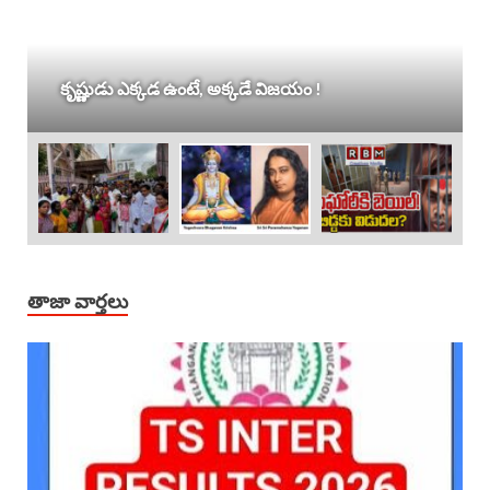
కృష్ణుడు ఎక్కడ ఉంటే, అక్కడే విజయం !
తాజా వార్తలు