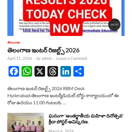
తెలంగాణ
తెలంగాణ ఇంటర్ రిజల్ట్స్ 2026
April 11, 2026
-
by
admin
-
Leave a Comment
F
W
X
T
L
S
a
h
h
i
h
తెలంగాణ ఇంటర్ రిజల్ట్స్ 2026 RBM Desk
c
a
r
n
a
Hyderabad:తెలంగాణ ఇంటర్మీడియట్ బోర్డు కార్యాలయంలో ఈ
రోజు ఉదయం 11:00 గంటలకు …
e
t
e
k
r
b
s
a
e
e
ఘనంగా ‘అంతర్జాతీయ మహిళా దినోత్సవ’
క్రీడా పోస్టర్ ఆవిష్కరణ.
o
A
d
d
March 6, 2026