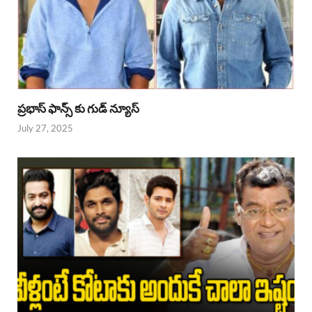
ప్రభాస్ ఫాన్స్ కు గుడ్ న్యూస్
July 27, 2025