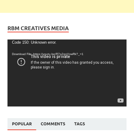
RBM CREATIVES MEDIA
Video
Code 150: Unknown error.
Player
Download File: https://youtu.be/R7o2qoVxwRk?_=1
POPULAR
COMMENTS
TAGS