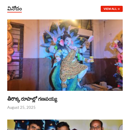
వినోదం
VIEW ALL
తీరొక్క రూపాల్లో గణపయ్య
August 25, 2025