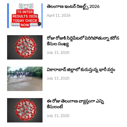
తెలంగాణ ఇంటర్ రిజల్ట్స్ 2026
April 11, 2026
రోజు రోజుకి సిద్దిపేటలో పెరిగిపోతున్నా కరోన
కేసుల సంఖ్య
July 15, 2020
వికారాబాద్ జిల్లాలో కురుస్తున్న భారీ వర్షం
July 15, 2020
ఈ రోజు తెలంగాణ వ్యాప్తంగా ఎన్ని
కేసులంటే
July 15, 2020