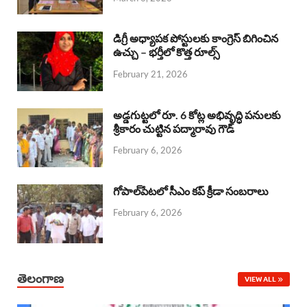
o
p
s
I
k
p
n
డిగ్రీ అధ్యాపక పోస్టులకు కాంగ్రెస్ బిగించిన
ఉచ్చు – భర్తీలో కొత్త రూల్స్
February 21, 2026
అడ్డగుట్టలో రూ. 6 కోట్ల అభివృద్ధి పనులకు
శ్రీకారం చుట్టిన పద్మారావు గౌడ్
February 6, 2026
గోపాల్‌పేటలో సీఎం కప్ క్రీడా సంబరాలు
February 6, 2026
తెలంగాణ
VIEW ALL