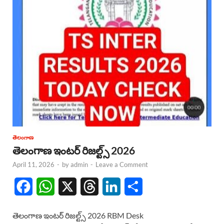
తెలంగాణ
తెలంగాణ ఇంటర్ రిజల్ట్స్ 2026
April 11, 2026
-
by
admin
-
Leave a Comment
F
W
X
T
L
S
a
h
h
i
h
తెలంగాణ ఇంటర్ రిజల్ట్స్ 2026 RBM Desk
c
a
r
n
a