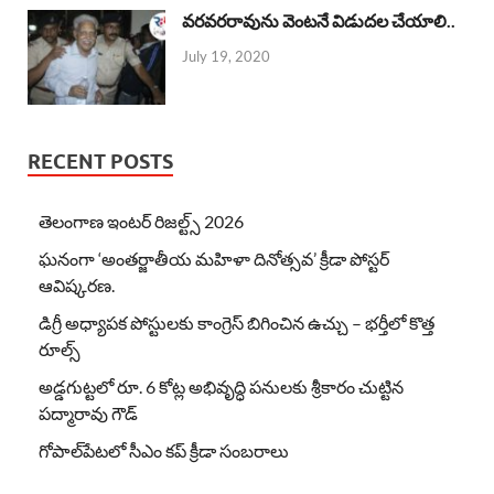
వరవరరావును వెంటనే విడుదల చేయాలి..
July 19, 2020
RECENT POSTS
తెలంగాణ ఇంటర్ రిజల్ట్స్ 2026
ఘనంగా ‘అంతర్జాతీయ మహిళా దినోత్సవ’ క్రీడా పోస్టర్
ఆవిష్కరణ.
డిగ్రీ అధ్యాపక పోస్టులకు కాంగ్రెస్ బిగించిన ఉచ్చు – భర్తీలో కొత్త
రూల్స్
అడ్డగుట్టలో రూ. 6 కోట్ల అభివృద్ధి పనులకు శ్రీకారం చుట్టిన
పద్మారావు గౌడ్
గోపాల్‌పేటలో సీఎం కప్ క్రీడా సంబరాలు