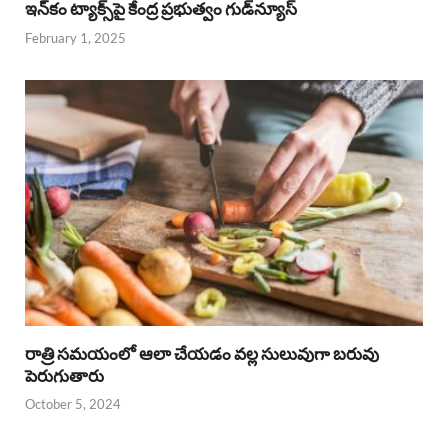
ఇన్‌కం ట్యాక్స్‌పై కేంద్ర ప్రభుత్వం గుడ్‌న్యూస్‌
February 1, 2025
రాత్రి సమయంలో ఆలా చేయడం వల్ల సులువుగా బరువు
పెరుగుతారు
October 5, 2024