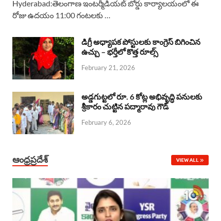
Hyderabad:తెలంగాణ ఇంటర్మీడియట్ బోర్డు కార్యాలయంలో ఈ
రోజు ఉదయం 11:00 గంటలకు …
e
t
e
k
r
b
s
a
e
e
డిగ్రీ అధ్యాపక పోస్టులకు కాంగ్రెస్ బిగించిన
o
A
ఉచ్చు – భర్తీలో కొత్త రూల్స్
d
d
February 21, 2026
o
p
s
I
k
p
n
అడ్డగుట్టలో రూ. 6 కోట్ల అభివృద్ధి పనులకు
శ్రీకారం చుట్టిన పద్మారావు గౌడ్
February 6, 2026
ఆంధ్రప్రదేశ్
VIEW ALL