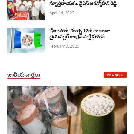
o
A
స్ఫూర్తిదాయకం: వైఎస్ జగన్మోహన్ రెడ్డి
d
d
April 14, 2025
o
p
s
I
k
p
n
‘ఫీజు పోరు’ మార్చి 12కు వాయిదా..
వైయస్సార్‌ కాంగ్రెస్‌ పార్టీ ప్రకటన
February 3, 2025
జాతీయ వార్తలు
VIEW ALL