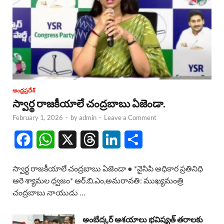
ఆంధ్రప్రదేశ్
స్వార్థ రాజకీయాలే చంద్రబాబు ఏజెండా.
February 1, 2026
-
by
admin
-
Leave a Comment
F
W
X
T
L
S
a
h
h
i
h
స్వార్థ రాజకీయాలే చంద్రబాబు ఏజెండా ● *వైసిపి అధికార ప్రతినిధి
c
a
r
n
a
ఆరె శ్యామల ధ్వజం* ఆర్.బి.ఎం,అమరావతి: ముఖ్యమంత్రి
చంద్రబాబు నాయుడు …
e
t
e
k
r
b
s
a
e
e
అంబేద్కర్ ఆశయాలు భవిష్యత్ తరాలకు