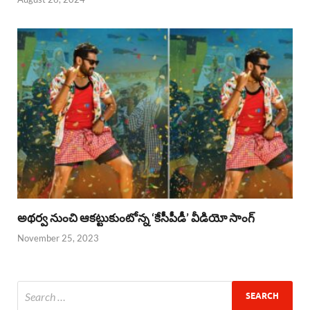
అథర్వ నుంచి ఆకట్టుకుంటోన్న ‘కేసీపీడీ’ వీడియో సాంగ్
November 25, 2023