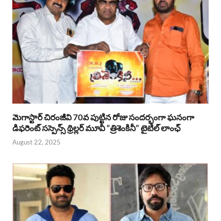
మెగాస్టార్ చిరంజీవి 70వ పుట్టిన రోజు సందర్భంగా ఘనంగా
డిఫరెంట్ సస్పెన్స్ థ్రిల్లర్ మూవీ “త్రిశెంకినీ” టైటిల్ లాంఛ్
August 22, 2025