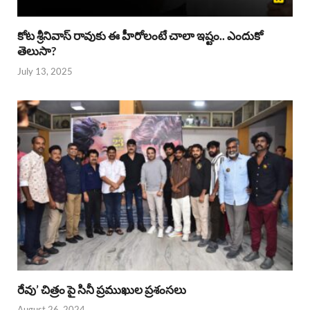
కోట శ్రీనివాస్ రావుకు ఈ హీరోలంటే చాలా ఇష్టం.. ఎందుకో
తెలుసా?
July 13, 2025
రేవు’ చిత్రం పై సినీ ప్రముఖుల ప్రశంసలు
August 26, 2024