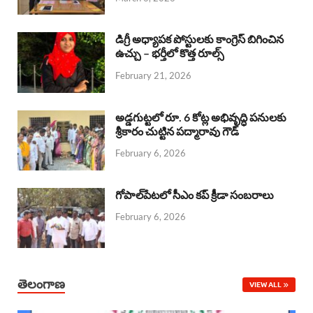
o
p
s
I
k
p
n
డిగ్రీ అధ్యాపక పోస్టులకు కాంగ్రెస్ బిగించిన
ఉచ్చు – భర్తీలో కొత్త రూల్స్
February 21, 2026
అడ్డగుట్టలో రూ. 6 కోట్ల అభివృద్ధి పనులకు
శ్రీకారం చుట్టిన పద్మారావు గౌడ్
February 6, 2026
గోపాల్‌పేటలో సీఎం కప్ క్రీడా సంబరాలు
February 6, 2026
తెలంగాణ
VIEW ALL