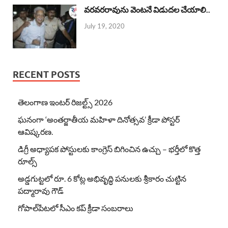
వరవరరావును వెంటనే విడుదల చేయాలి..
July 19, 2020
RECENT POSTS
తెలంగాణ ఇంటర్ రిజల్ట్స్ 2026
ఘనంగా ‘అంతర్జాతీయ మహిళా దినోత్సవ’ క్రీడా పోస్టర్
ఆవిష్కరణ.
డిగ్రీ అధ్యాపక పోస్టులకు కాంగ్రెస్ బిగించిన ఉచ్చు – భర్తీలో కొత్త
రూల్స్
అడ్డగుట్టలో రూ. 6 కోట్ల అభివృద్ధి పనులకు శ్రీకారం చుట్టిన
పద్మారావు గౌడ్
గోపాల్‌పేటలో సీఎం కప్ క్రీడా సంబరాలు