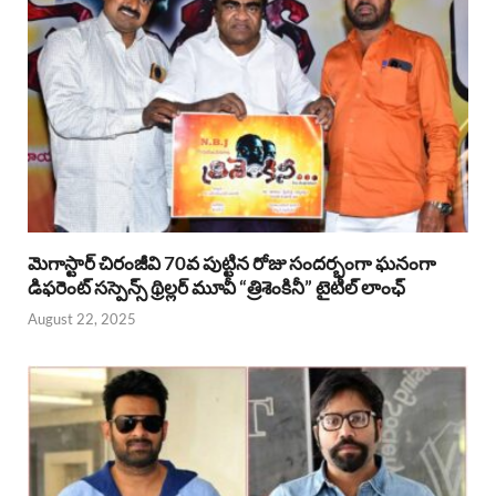
మెగాస్టార్ చిరంజీవి 70వ పుట్టిన రోజు సందర్భంగా ఘనంగా
డిఫరెంట్ సస్పెన్స్ థ్రిల్లర్ మూవీ “త్రిశెంకినీ” టైటిల్ లాంఛ్
August 22, 2025