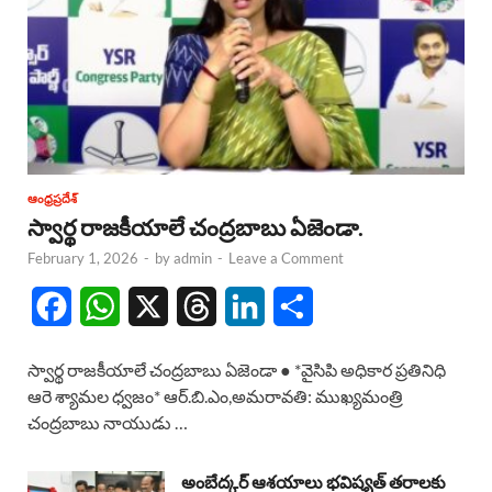
ఆంధ్రప్రదేశ్
స్వార్థ రాజకీయాలే చంద్రబాబు ఏజెండా.
February 1, 2026
-
by
admin
-
Leave a Comment
F
W
X
T
L
S
a
h
h
i
h
స్వార్థ రాజకీయాలే చంద్రబాబు ఏజెండా ● *వైసిపి అధికార ప్రతినిధి
c
a
r
n
a
ఆరె శ్యామల ధ్వజం* ఆర్.బి.ఎం,అమరావతి: ముఖ్యమంత్రి
చంద్రబాబు నాయుడు …
e
t
e
k
r
b
s
a
e
e
అంబేద్కర్ ఆశయాలు భవిష్యత్ తరాలకు