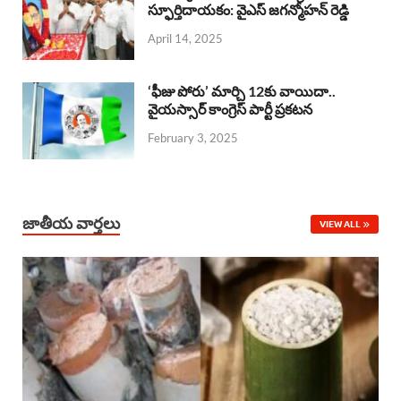
o
A
స్ఫూర్తిదాయకం: వైఎస్ జగన్మోహన్ రెడ్డి
d
d
April 14, 2025
o
p
s
I
k
p
n
‘ఫీజు పోరు’ మార్చి 12కు వాయిదా..
వైయస్సార్‌ కాంగ్రెస్‌ పార్టీ ప్రకటన
February 3, 2025
జాతీయ వార్తలు
VIEW ALL