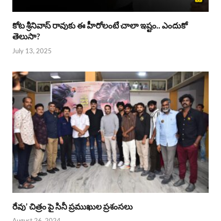
కోట శ్రీనివాస్ రావుకు ఈ హీరోలంటే చాలా ఇష్టం.. ఎందుకో
తెలుసా?
July 13, 2025
రేవు’ చిత్రం పై సినీ ప్రముఖుల ప్రశంసలు
August 26, 2024