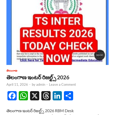
తెలంగాణ
తెలంగాణ ఇంటర్ రిజల్ట్స్ 2026
April 11, 2026
-
by
admin
-
Leave a Comment
F
W
X
T
L
S
a
h
h
i
h
తెలంగాణ ఇంటర్ రిజల్ట్స్ 2026 RBM Desk
c
a
r
n
a