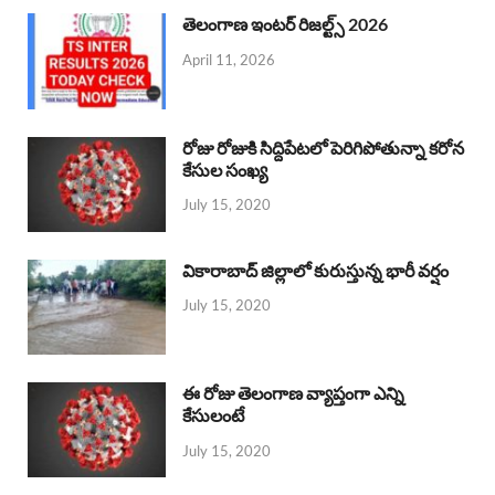
తెలంగాణ ఇంటర్ రిజల్ట్స్ 2026
April 11, 2026
రోజు రోజుకి సిద్దిపేటలో పెరిగిపోతున్నా కరోన
కేసుల సంఖ్య
July 15, 2020
వికారాబాద్ జిల్లాలో కురుస్తున్న భారీ వర్షం
July 15, 2020
ఈ రోజు తెలంగాణ వ్యాప్తంగా ఎన్ని
కేసులంటే
July 15, 2020