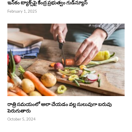
ఇన్‌కం ట్యాక్స్‌పై కేంద్ర ప్రభుత్వం గుడ్‌న్యూస్‌
February 1, 2025
రాత్రి సమయంలో ఆలా చేయడం వల్ల సులువుగా బరువు
పెరుగుతారు
October 5, 2024