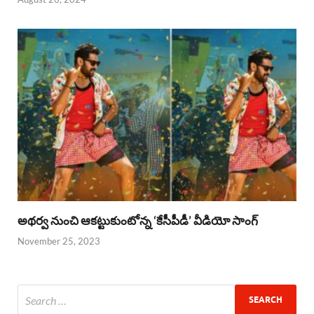
అథర్వ నుంచి ఆకట్టుకుంటోన్న ‘కేసీపీడీ’ వీడియో సాంగ్
November 25, 2023