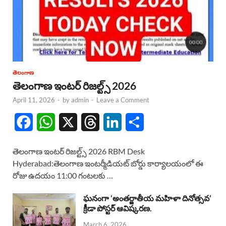
తెలంగాణ
తెలంగాణ ఇంటర్ రిజల్ట్స్ 2026
April 11, 2026
-
by
admin
-
Leave a Comment
F
W
X
T
L
S
a
h
h
i
h
తెలంగాణ ఇంటర్ రిజల్ట్స్ 2026 RBM Desk
c
a
r
n
a
Hyderabad:తెలంగాణ ఇంటర్మీడియట్ బోర్డు కార్యాలయంలో ఈ
రోజు ఉదయం 11:00 గంటలకు …
e
t
e
k
r
b
s
a
e
e
ఘనంగా ‘అంతర్జాతీయ మహిళా దినోత్సవ’
క్రీడా పోస్టర్ ఆవిష్కరణ.
o
A
d
d
March 6, 2026