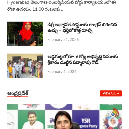
Hyderabad:తెలంగాణ ఇంటర్మీడియట్ బోర్డు కార్యాలయంలో ఈ
రోజు ఉదయం 11:00 గంటలకు …
e
t
e
k
r
b
s
a
e
e
డిగ్రీ అధ్యాపక పోస్టులకు కాంగ్రెస్ బిగించిన
o
A
ఉచ్చు – భర్తీలో కొత్త రూల్స్
d
d
February 21, 2026
o
p
s
I
k
p
n
అడ్డగుట్టలో రూ. 6 కోట్ల అభివృద్ధి పనులకు
శ్రీకారం చుట్టిన పద్మారావు గౌడ్
February 6, 2026
ఆంధ్రప్రదేశ్
VIEW ALL