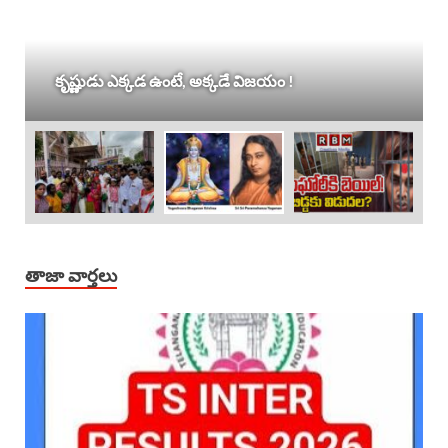
కృష్ణుడు ఎక్కడ ఉంటే, అక్కడే విజయం !
తాజా వార్తలు