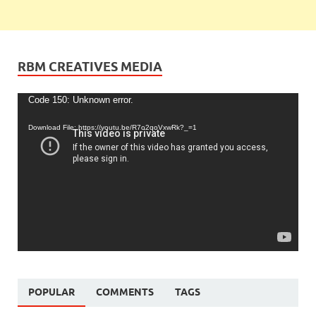
RBM CREATIVES MEDIA
Video
Code 150: Unknown error.
Player
Download File: https://youtu.be/R7o2qoVxwRk?_=1
POPULAR
COMMENTS
TAGS