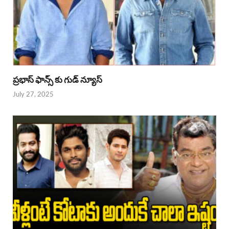
ప్రభాస్ ఫాన్స్ కు గుడ్ న్యూస్
July 27, 2025