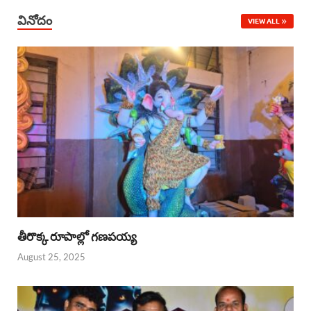
వినోదం
VIEW ALL
తీరొక్క రూపాల్లో గణపయ్య
August 25, 2025