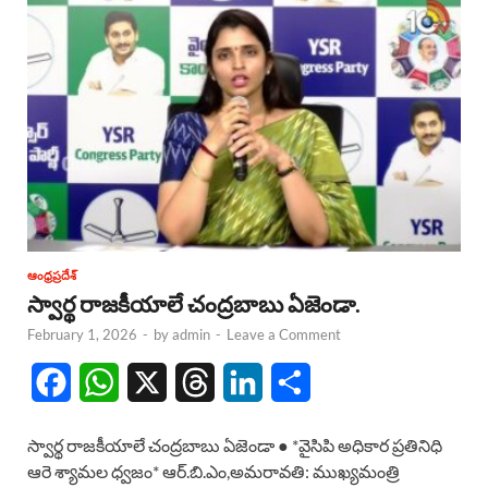
ఆంధ్రప్రదేశ్
స్వార్థ రాజకీయాలే చంద్రబాబు ఏజెండా.
February 1, 2026
-
by
admin
-
Leave a Comment
F
W
X
T
L
S
a
h
h
i
h
స్వార్థ రాజకీయాలే చంద్రబాబు ఏజెండా ● *వైసిపి అధికార ప్రతినిధి
c
a
r
n
a
ఆరె శ్యామల ధ్వజం* ఆర్.బి.ఎం,అమరావతి: ముఖ్యమంత్రి