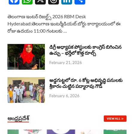
a
h
h
i
h
తెలంగాణ ఇంటర్ రిజల్ట్స్ 2026 RBM Desk
c
a
r
n
a
Hyderabad:తెలంగాణ ఇంటర్మీడియట్ బోర్డు కార్యాలయంలో ఈ
రోజు ఉదయం 11:00 గంటలకు …
e
t
e
k
r
b
s
a
e
e
డిగ్రీ అధ్యాపక పోస్టులకు కాంగ్రెస్ బిగించిన
o
A
ఉచ్చు – భర్తీలో కొత్త రూల్స్
d
d
February 21, 2026
o
p
s
I
k
p
n
అడ్డగుట్టలో రూ. 6 కోట్ల అభివృద్ధి పనులకు
శ్రీకారం చుట్టిన పద్మారావు గౌడ్
February 6, 2026
ఆంధ్రప్రదేశ్
VIEW ALL