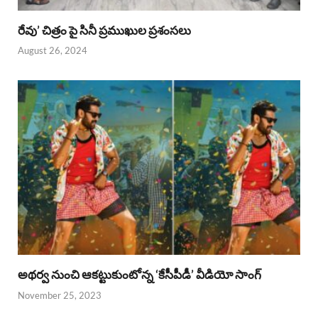
రేవు’ చిత్రం పై సినీ ప్రముఖుల ప్రశంసలు
August 26, 2024
అథర్వ నుంచి ఆకట్టుకుంటోన్న ‘కేసీపీడీ’ వీడియో సాంగ్
November 25, 2023