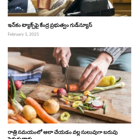
ఇన్‌కం ట్యాక్స్‌పై కేంద్ర ప్రభుత్వం గుడ్‌న్యూస్‌
February 1, 2025
రాత్రి సమయంలో ఆలా చేయడం వల్ల సులువుగా బరువు
పెరుగుతారు