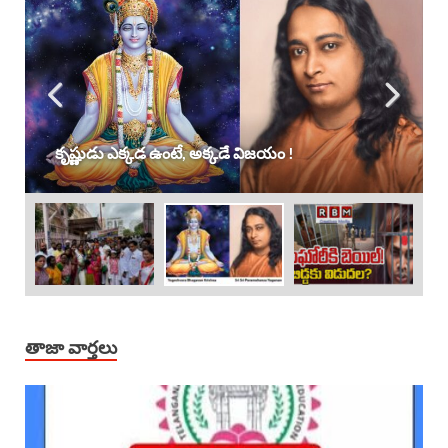
కృష్ణుడు ఎక్కడ ఉంటే, అక్కడే విజయం !
తాజా వార్తలు