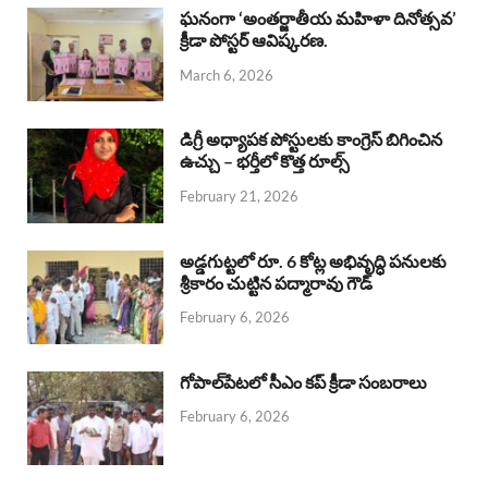
b
s
a
e
e
ఘనంగా ‘అంతర్జాతీయ మహిళా దినోత్సవ’
క్రీడా పోస్టర్ ఆవిష్కరణ.
o
A
d
d
March 6, 2026
o
p
s
I
k
p
n
డిగ్రీ అధ్యాపక పోస్టులకు కాంగ్రెస్ బిగించిన
ఉచ్చు – భర్తీలో కొత్త రూల్స్
February 21, 2026
అడ్డగుట్టలో రూ. 6 కోట్ల అభివృద్ధి పనులకు
శ్రీకారం చుట్టిన పద్మారావు గౌడ్
February 6, 2026
గోపాల్‌పేటలో సీఎం కప్ క్రీడా సంబరాలు
February 6, 2026