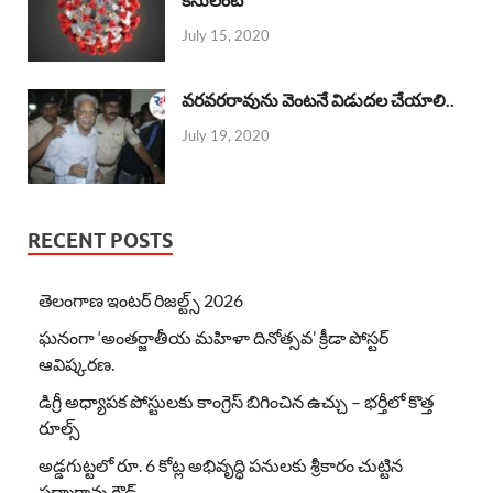
July 15, 2020
వరవరరావును వెంటనే విడుదల చేయాలి..
July 19, 2020
RECENT POSTS
తెలంగాణ ఇంటర్ రిజల్ట్స్ 2026
ఘనంగా ‘అంతర్జాతీయ మహిళా దినోత్సవ’ క్రీడా పోస్టర్
ఆవిష్కరణ.
డిగ్రీ అధ్యాపక పోస్టులకు కాంగ్రెస్ బిగించిన ఉచ్చు – భర్తీలో కొత్త
రూల్స్
అడ్డగుట్టలో రూ. 6 కోట్ల అభివృద్ధి పనులకు శ్రీకారం చుట్టిన
పద్మారావు గౌడ్