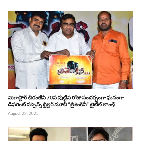
మెగాస్టార్ చిరంజీవి 70వ పుట్టిన రోజు సందర్భంగా ఘనంగా
డిఫరెంట్ సస్పెన్స్ థ్రిల్లర్ మూవీ “త్రిశెంకినీ” టైటిల్ లాంఛ్
August 22, 2025