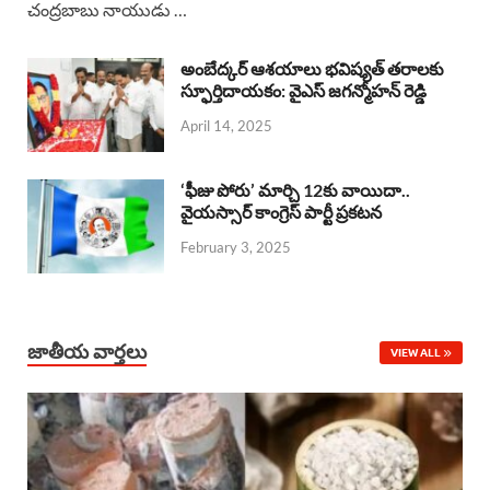
చంద్రబాబు నాయుడు …
e
t
e
k
r
b
s
a
e
e
అంబేద్కర్ ఆశయాలు భవిష్యత్ తరాలకు
o
A
స్ఫూర్తిదాయకం: వైఎస్ జగన్మోహన్ రెడ్డి
d
d
April 14, 2025
o
p
s
I
k
p
n
‘ఫీజు పోరు’ మార్చి 12కు వాయిదా..
వైయస్సార్‌ కాంగ్రెస్‌ పార్టీ ప్రకటన
February 3, 2025
జాతీయ వార్తలు
VIEW ALL