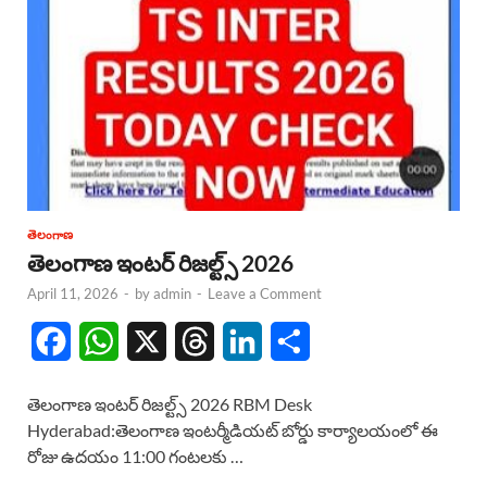
తెలంగాణ
తెలంగాణ ఇంటర్ రిజల్ట్స్ 2026
April 11, 2026
-
by
admin
-
Leave a Comment
F
W
X
T
L
S
a
h
h
i
h
తెలంగాణ ఇంటర్ రిజల్ట్స్ 2026 RBM Desk
c
a
r
n
a
Hyderabad:తెలంగాణ ఇంటర్మీడియట్ బోర్డు కార్యాలయంలో ఈ
రోజు ఉదయం 11:00 గంటలకు …
e
t
e
k
r