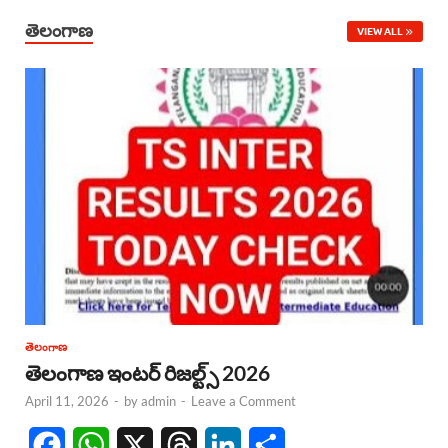
తెలంగాణ
VIEW ALL
తెలంగాణ
తెలంగాణ ఇంటర్ రిజల్ట్స్ 2026
April 11, 2026
-
by
admin
-
Leave a Comment
F
W
X
T
L
S