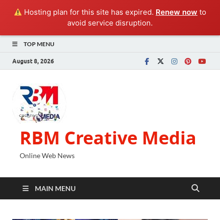
Hosting plan for this site has expired.
Renew now
to
avoid service disruption.
TOP MENU
August 8, 2026
RBM Creative Media
Online Web News
MAIN MENU