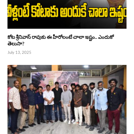
కోట శ్రీనివాస్ రావుకు ఈ హీరోలంటే చాలా ఇష్టం.. ఎందుకో
తెలుసా?
July 13, 2025