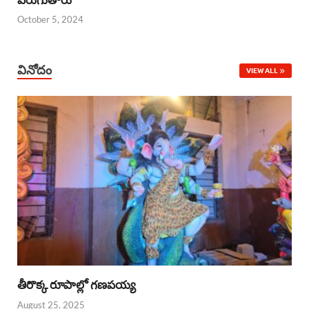
October 5, 2024
వినోదం
VIEW ALL
తీరొక్క రూపాల్లో గణపయ్య
August 25, 2025