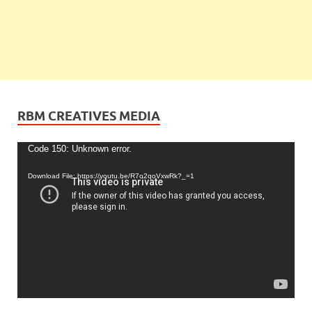
RBM CREATIVES MEDIA
Video
Code 150: Unknown error.
Player
Download File: https://youtu.be/R7o2qoVxwRk?_=1