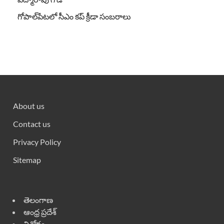
గోపాల్‌పేటలో సీఎం కప్ క్రీడా సంబరాలు
About us
Contact us
Privacy Policy
Sitemap
తెలంగాణ
ఆంధ్ర ప్రదేశ్
వినోదం