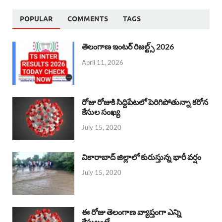
POPULAR
COMMENTS
TAGS
తెలంగాణ ఇంటర్ రిజల్ట్స్ 2026
April 11, 2026
రోజు రోజుకి సిద్దిపేటలో పెరిగిపోతున్నా కరోన
కేసుల సంఖ్య
July 15, 2020
వికారాబాద్ జిల్లాలో కురుస్తున్న భారీ వర్షం
July 15, 2020
ఈ రోజు తెలంగాణ వ్యాప్తంగా ఎన్ని
కేసులంటే