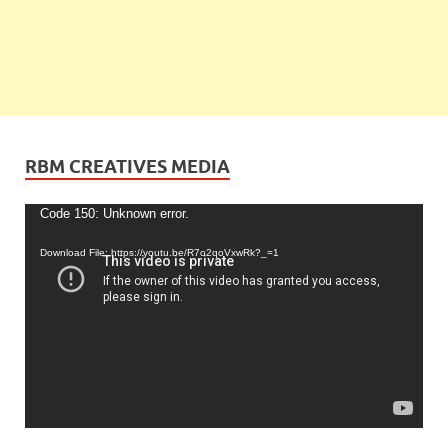
RBM CREATIVES MEDIA
Video
Code 150: Unknown error.
Player
Download File: https://youtu.be/R7o2qoVxwRk?_=1