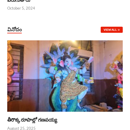
October 5, 2024
వినోదం
VIEW ALL
తీరొక్క రూపాల్లో గణపయ్య
August 25, 2025