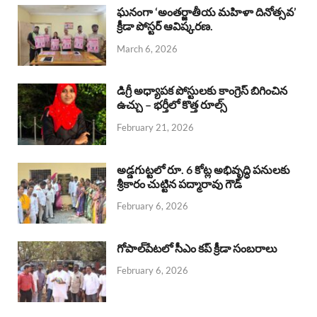
b
s
a
e
e
ఘనంగా ‘అంతర్జాతీయ మహిళా దినోత్సవ’
క్రీడా పోస్టర్ ఆవిష్కరణ.
o
A
d
d
March 6, 2026
o
p
s
I
k
p
n
డిగ్రీ అధ్యాపక పోస్టులకు కాంగ్రెస్ బిగించిన
ఉచ్చు – భర్తీలో కొత్త రూల్స్
February 21, 2026
అడ్డగుట్టలో రూ. 6 కోట్ల అభివృద్ధి పనులకు
శ్రీకారం చుట్టిన పద్మారావు గౌడ్
February 6, 2026
గోపాల్‌పేటలో సీఎం కప్ క్రీడా సంబరాలు
February 6, 2026