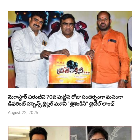
మెగాస్టార్ చిరంజీవి 70వ పుట్టిన రోజు సందర్భంగా ఘనంగా
డిఫరెంట్ సస్పెన్స్ థ్రిల్లర్ మూవీ “త్రిశెంకినీ” టైటిల్ లాంఛ్
August 22, 2025