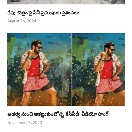
రేవు’ చిత్రం పై సినీ ప్రముఖుల ప్రశంసలు
August 26, 2024
అథర్వ నుంచి ఆకట్టుకుంటోన్న ‘కేసీపీడీ’ వీడియో సాంగ్
November 25, 2023