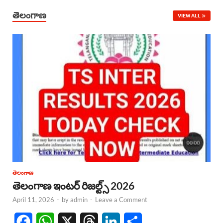
తెలంగాణ
VIEW ALL
తెలంగాణ
తెలంగాణ ఇంటర్ రిజల్ట్స్ 2026
April 11, 2026
-
by
admin
-
Leave a Comment
F
W
X
T
L
S