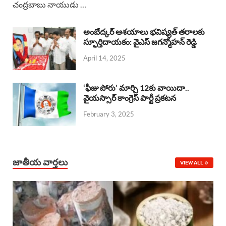
చంద్రబాబు నాయుడు …
e
t
e
k
r
b
s
a
e
e
అంబేద్కర్ ఆశయాలు భవిష్యత్ తరాలకు
o
A
స్ఫూర్తిదాయకం: వైఎస్ జగన్మోహన్ రెడ్డి
d
d
April 14, 2025
o
p
s
I
k
p
n
‘ఫీజు పోరు’ మార్చి 12కు వాయిదా..
వైయస్సార్‌ కాంగ్రెస్‌ పార్టీ ప్రకటన
February 3, 2025
జాతీయ వార్తలు
VIEW ALL