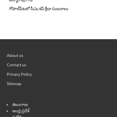
గోపాల్‌పేటలో సీఎం కప్ క్రీడా సంబరాలు
About us
Contact us
Privacy Policy
Sitemap
తెలంగాణ
ఆంధ్ర ప్రదేశ్
వినోదం