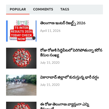
POPULAR
COMMENTS
TAGS
తెలంగాణ ఇంటర్ రిజల్ట్స్ 2026
April 11, 2026
రోజు రోజుకి సిద్దిపేటలో పెరిగిపోతున్నా కరోన
కేసుల సంఖ్య
July 15, 2020
వికారాబాద్ జిల్లాలో కురుస్తున్న భారీ వర్షం
July 15, 2020
ఈ రోజు తెలంగాణ వ్యాప్తంగా ఎన్ని
కేసులంటే