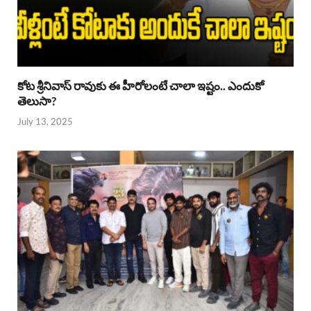
కోట శ్రీనివాస్ రావుకు ఈ హీరోలంటే చాలా ఇష్టం.. ఎందుకో
తెలుసా?
July 13, 2025