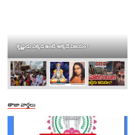
కృష్ణుడు ఎక్కడ ఉంటే, అక్కడే విజయం !
తాజా వార్తలు