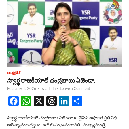
ఆంధ్రప్రదేశ్
స్వార్థ రాజకీయాలే చంద్రబాబు ఏజెండా.
February 1, 2026
-
by
admin
-
Leave a Comment
F
W
X
T
L
S
a
h
h
i
h
స్వార్థ రాజకీయాలే చంద్రబాబు ఏజెండా ● *వైసిపి అధికార ప్రతినిధి
c
a
r
n
a
ఆరె శ్యామల ధ్వజం* ఆర్.బి.ఎం,అమరావతి: ముఖ్యమంత్రి