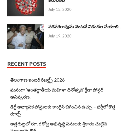
July 15, 2020
వరవరరావును వెంటనే విడుదల చేయాలి..
July 19, 2020
RECENT POSTS
తెలంగాణ ఇంటర్ రిజల్ట్స్ 2026
ఘనంగా ‘అంతర్జాతీయ మహిళా దినోత్సవ’ క్రీడా పోస్టర్
ఆవిష్కరణ.
డిగ్రీ అధ్యాపక పోస్టులకు కాంగ్రెస్ బిగించిన ఉచ్చు – భర్తీలో కొత్త
రూల్స్
అడ్డగుట్టలో రూ. 6 కోట్ల అభివృద్ధి పనులకు శ్రీకారం చుట్టిన
పద్మారావు గౌడ్