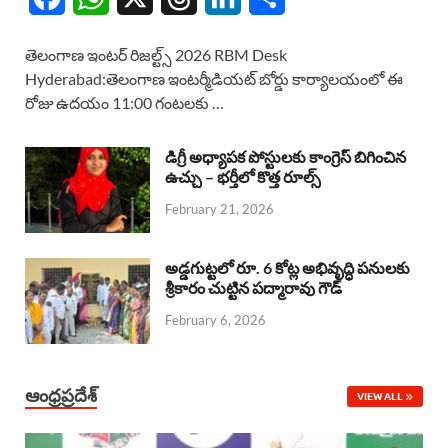
a
h
h
i
h
తెలంగాణ ఇంటర్ రిజల్ట్స్ 2026 RBM Desk
c
a
r
n
a
Hyderabad:తెలంగాణ ఇంటర్మీడియట్ బోర్డు కార్యాలయంలో ఈ
రోజు ఉదయం 11:00 గంటలకు …
e
t
e
k
r
b
s
a
e
e
డిగ్రీ అధ్యాపక పోస్టులకు కాంగ్రెస్ బిగించిన
o
A
ఉచ్చు – భర్తీలో కొత్త రూల్స్
d
d
February 21, 2026
o
p
s
I
k
p
n
అడ్డగుట్టలో రూ. 6 కోట్ల అభివృద్ధి పనులకు
శ్రీకారం చుట్టిన పద్మారావు గౌడ్
February 6, 2026
ఆంధ్రప్రదేశ్
VIEW ALL