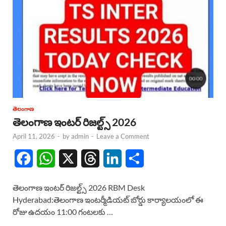
తెలంగాణ
తెలంగాణ ఇంటర్ రిజల్ట్స్ 2026
April 11, 2026
-
by
admin
-
Leave a Comment
F
W
X
T
L
S
a
h
h
i
h
తెలంగాణ ఇంటర్ రిజల్ట్స్ 2026 RBM Desk
c
a
r
n
a
Hyderabad:తెలంగాణ ఇంటర్మీడియట్ బోర్డు కార్యాలయంలో ఈ
రోజు ఉదయం 11:00 గంటలకు …
e
t
e
k
r