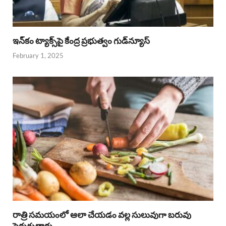
ఇన్‌కం ట్యాక్స్‌పై కేంద్ర ప్రభుత్వం గుడ్‌న్యూస్‌
February 1, 2025
రాత్రి సమయంలో ఆలా చేయడం వల్ల సులువుగా బరువు
పెరుగుతారు