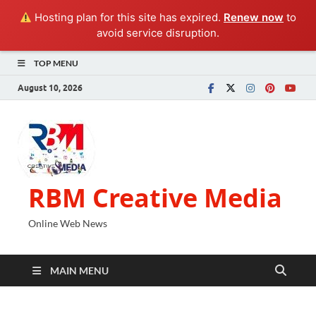
Hosting plan for this site has expired.
Renew now
to
avoid service disruption.
TOP MENU
August 10, 2026
RBM Creative Media
Online Web News
MAIN MENU