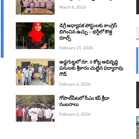
March 6, 2026
డిగ్రీ అధ్యాపక పోస్టులకు కాంగ్రెస్
బిగించిన ఉచ్చు – భర్తీలో కొత్త
రూల్స్
February 21, 2026
అడ్డగుట్టలో రూ. 6 కోట్ల అభివృద్ధి
పనులకు శ్రీకారం చుట్టిన పద్మారావు
గౌడ్
February 6, 2026
గోపాల్‌పేటలో సీఎం కప్ క్రీడా
సంబరాలు
February 6, 2026