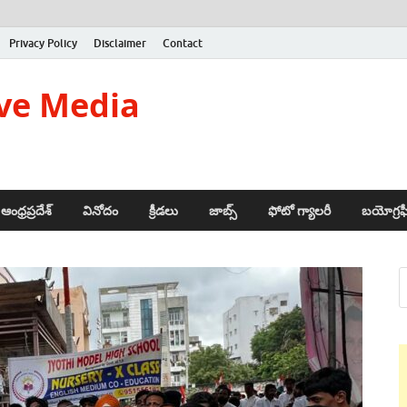
Privacy Policy
Disclaimer
Contact
ve Media
ఆంధ్రప్రదేశ్
వినోదం
క్రీడలు
జాబ్స్
ఫోటో గ్యాలరీ
బయోగ్రఫ