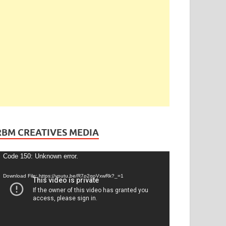
ెండింగ్
/
తెలంగాణ
ేడీ అఘోరీకి బెయిల్.. ఈరోజే విడుదల
gust 13, 2025
-
by
admin
-
Leave a Comment
RBM CREATIVES MEDIA
ideo
Code 150: Unknown error.
layer
Download File: https://youtu.be/R7o2qoVxwRk?_=1