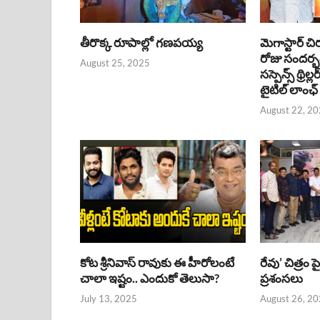
తీరొక్క రూపాల్లో గణపయ్య
మెగాస్టార్ చి
రోజు సందర్
August 25, 2025
సస్పెన్స్ థ్రిల్
టైటిల్ లాంఛ్
August 22, 2
కోట శ్రీనివాస్ రావుకు ఈ హీరోలంటే
రేవు’ చిత్రం 
చాలా ఇష్టం.. ఎందుకో తెలుసా?
ప్రశంసలు
July 13, 2025
August 26, 2