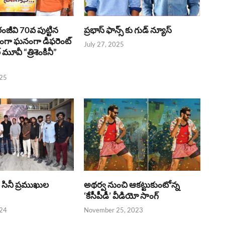
రంజీవి 70వ పుట్టిన
ప్రభాస్ ఫాన్స్ కు గుడ్ న్యూస్
భంగా ఘనంగా డిఫరెంట్
July 27, 2025
లర్ మూవీ “త్రిశెంకినీ”
025
పై సినీ ప్రముఖుల
అథర్వ నుంచి ఆకట్టుకుంటోన్న
‘కేసీపీడీ’ వీడియో సాంగ్
024
November 25, 2023