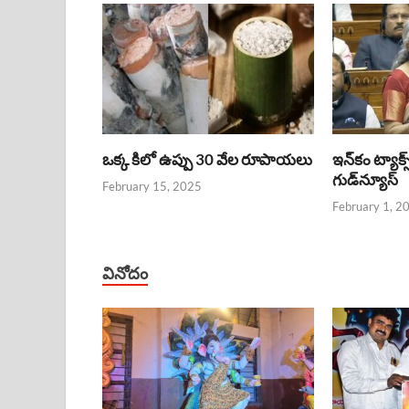
ఒక్క కిలో ఉప్పు 30 వేల రూపాయలు
ఇన్‌కం ట్యాక్స
గుడ్‌న్యూస్‌
February 15, 2025
February 1, 2
వినోదం