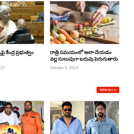
్‌పై కేంద్ర ప్రభుత్వం
రాత్రి సమయంలో ఆలా చేయడం
వల్ల సులువుగా బరువు పెరుగుతారు
025
October 5, 2024
VIEW ALL