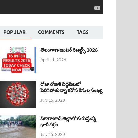
POPULAR
COMMENTS
TAGS
తెలంగాణ ఇంటర్ రిజల్ట్స్ 2026
April 11, 2026
రోజు రోజుకి సిద్దిపేటలో
పెరిగిపోతున్నా కరోన కేసుల సంఖ్య
July 15, 2020
వికారాబాద్ జిల్లాలో కురుస్తున్న
భారీ వర్షం
July 15, 2020