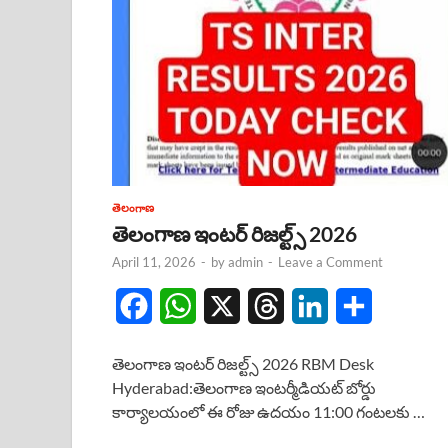
తెలంగాణ
తెలంగాణ ఇంటర్ రిజల్ట్స్ 2026
April 11, 2026
-
by
admin
-
Leave a Comment
F
W
X
T
L
S
a
h
h
i
h
తెలంగాణ ఇంటర్ రిజల్ట్స్ 2026 RBM Desk
c
a
r
n
a
Hyderabad:తెలంగాణ ఇంటర్మీడియట్ బోర్డు
కార్యాలయంలో ఈ రోజు ఉదయం 11:00 గంటలకు …
e
t
e
k
r