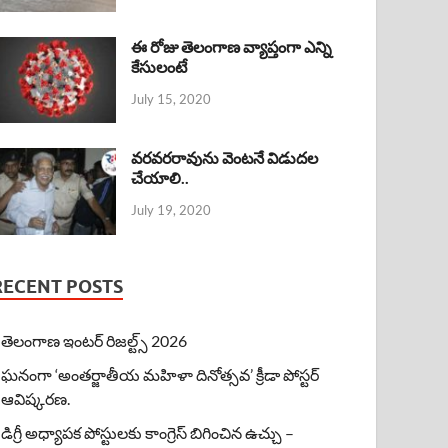
ఈ రోజు తెలంగాణ వ్యాప్తంగా ఎన్ని
కేసులంటే
July 15, 2020
వరవరరావును వెంటనే విడుదల
చేయాలి..
July 19, 2020
RECENT POSTS
తెలంగాణ ఇంటర్ రిజల్ట్స్ 2026
ఘనంగా ‘అంతర్జాతీయ మహిళా దినోత్సవ’ క్రీడా పోస్టర్
ఆవిష్కరణ.
డిగ్రీ అధ్యాపక పోస్టులకు కాంగ్రెస్ బిగించిన ఉచ్చు –