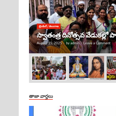
ట్రెండింగ్
/
తెలంగాణ
కృష్ణుడు ఎక్కడ ఉంటే, అక్కడే
August 15, 2025
-
by
admin
-
Leave a Comment
తాజా వార్తలు