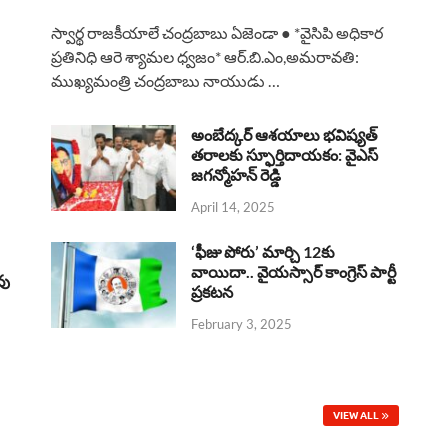
a
h
h
i
h
స్వార్థ రాజకీయాలే చంద్రబాబు ఏజెండా ● *వైసిపి అధికార
c
a
r
n
a
ప్రతినిధి ఆరె శ్యామల ధ్వజం* ఆర్.బి.ఎం,అమరావతి:
ముఖ్యమంత్రి చంద్రబాబు నాయుడు …
e
t
e
k
r
b
s
a
e
e
అంబేద్కర్ ఆశయాలు భవిష్యత్
o
A
తరాలకు స్ఫూర్తిదాయకం: వైఎస్
d
d
జగన్మోహన్ రెడ్డి
o
p
s
I
April 14, 2025
k
p
n
‘ఫీజు పోరు’ మార్చి 12కు
వాయిదా.. వైయస్సార్‌ కాంగ్రెస్‌ పార్టీ
వు
ప్రకటన
February 3, 2025
VIEW ALL