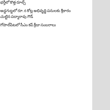
భర్తీలో కొత్త రూల్స్
అడ్డగుట్టలో రూ. 6 కోట్ల అభివృద్ధి పనులకు శ్రీకారం
చుట్టిన పద్మారావు గౌడ్
గోపాల్‌పేటలో సీఎం కప్ క్రీడా సంబరాలు