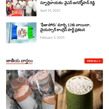
o
A
స్ఫూర్తిదాయకం: వైఎస్ జగన్మోహన్ రెడ్డి
d
d
April 14, 2025
o
p
s
I
k
p
n
‘ఫీజు పోరు’ మార్చి 12కు వాయిదా..
వైయస్సార్‌ కాంగ్రెస్‌ పార్టీ ప్రకటన
February 3, 2025
జాతీయ వార్తలు
VIEW ALL