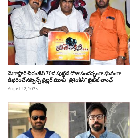
మెగాస్టార్ చిరంజీవి 70వ పుట్టిన రోజు సందర్భంగా ఘనంగా
డిఫరెంట్ సస్పెన్స్ థ్రిల్లర్ మూవీ “త్రిశెంకినీ” టైటిల్ లాంఛ్
August 22, 2025