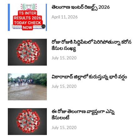
తెలంగాణ ఇంటర్ రిజల్ట్స్ 2026
April 11, 2026
రోజు రోజుకి సిద్దిపేటలో పెరిగిపోతున్నా కరోన
కేసుల సంఖ్య
July 15, 2020
వికారాబాద్ జిల్లాలో కురుస్తున్న భారీ వర్షం
July 15, 2020
ఈ రోజు తెలంగాణ వ్యాప్తంగా ఎన్ని
కేసులంటే
July 15, 2020