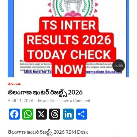
తెలంగాణ
తెలంగాణ ఇంటర్ రిజల్ట్స్ 2026
April 11, 2026
-
by
admin
-
Leave a Comment
F
W
X
T
L
S
a
h
h
i
h
తెలంగాణ ఇంటర్ రిజల్ట్స్ 2026 RBM Desk
c
a
r
n
a