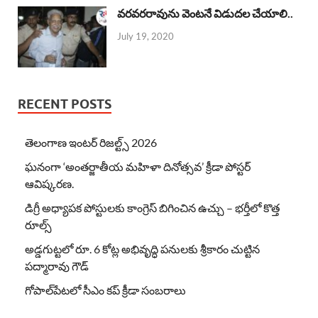
వరవరరావును వెంటనే విడుదల చేయాలి..
July 19, 2020
RECENT POSTS
తెలంగాణ ఇంటర్ రిజల్ట్స్ 2026
ఘనంగా ‘అంతర్జాతీయ మహిళా దినోత్సవ’ క్రీడా పోస్టర్
ఆవిష్కరణ.
డిగ్రీ అధ్యాపక పోస్టులకు కాంగ్రెస్ బిగించిన ఉచ్చు – భర్తీలో కొత్త
రూల్స్
అడ్డగుట్టలో రూ. 6 కోట్ల అభివృద్ధి పనులకు శ్రీకారం చుట్టిన
పద్మారావు గౌడ్
గోపాల్‌పేటలో సీఎం కప్ క్రీడా సంబరాలు