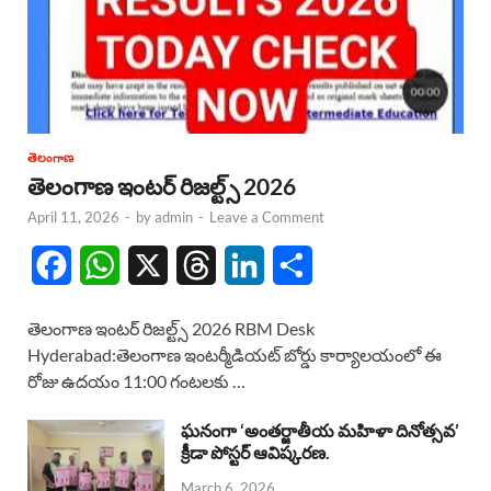
తెలంగాణ
తెలంగాణ ఇంటర్ రిజల్ట్స్ 2026
April 11, 2026
-
by
admin
-
Leave a Comment
F
W
X
T
L
S
a
h
h
i
h
తెలంగాణ ఇంటర్ రిజల్ట్స్ 2026 RBM Desk
c
a
r
n
a
Hyderabad:తెలంగాణ ఇంటర్మీడియట్ బోర్డు కార్యాలయంలో ఈ
రోజు ఉదయం 11:00 గంటలకు …
e
t
e
k
r
b
s
a
e
e
ఘనంగా ‘అంతర్జాతీయ మహిళా దినోత్సవ’
క్రీడా పోస్టర్ ఆవిష్కరణ.
o
A
d
d
March 6, 2026