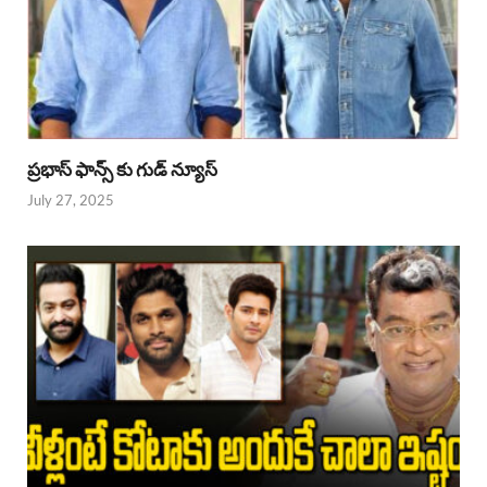
ప్రభాస్ ఫాన్స్ కు గుడ్ న్యూస్
July 27, 2025