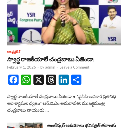
ఆంధ్రప్రదేశ్
స్వార్థ రాజకీయాలే చంద్రబాబు ఏజెండా.
February 1, 2026
-
by
admin
-
Leave a Comment
F
W
X
T
L
S
a
h
h
i
h
స్వార్థ రాజకీయాలే చంద్రబాబు ఏజెండా ● *వైసిపి అధికార ప్రతినిధి
c
a
r
n
a
ఆరె శ్యామల ధ్వజం* ఆర్.బి.ఎం,అమరావతి: ముఖ్యమంత్రి
చంద్రబాబు నాయుడు …
e
t
e
k
r
b
s
a
e
e
అంబేద్కర్ ఆశయాలు భవిష్యత్ తరాలకు