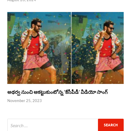
అథర్వ నుంచి ఆకట్టుకుంటోన్న ‘కేసీపీడీ’ వీడియో సాంగ్
November 25, 2023