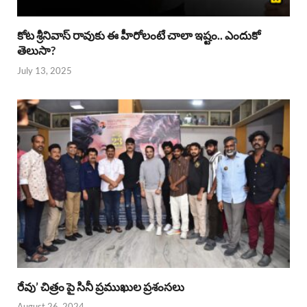
కోట శ్రీనివాస్ రావుకు ఈ హీరోలంటే చాలా ఇష్టం.. ఎందుకో
తెలుసా?
July 13, 2025
రేవు’ చిత్రం పై సినీ ప్రముఖుల ప్రశంసలు
August 26, 2024