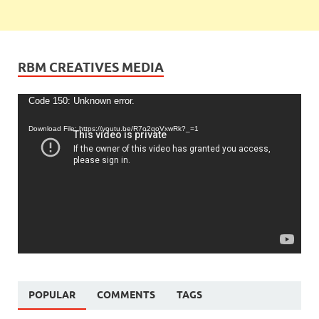
RBM CREATIVES MEDIA
Video
Code 150: Unknown error.
Player
Download File: https://youtu.be/R7o2qoVxwRk?_=1
POPULAR
COMMENTS
TAGS