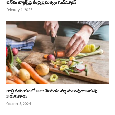
ఇన్‌కం ట్యాక్స్‌పై కేంద్ర ప్రభుత్వం గుడ్‌న్యూస్‌
February 1, 2025
రాత్రి సమయంలో ఆలా చేయడం వల్ల సులువుగా బరువు
పెరుగుతారు
October 5, 2024