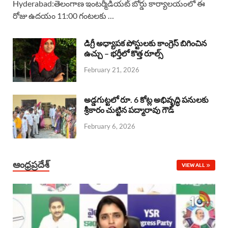
Hyderabad:తెలంగాణ ఇంటర్మీడియట్ బోర్డు కార్యాలయంలో ఈ
రోజు ఉదయం 11:00 గంటలకు …
e
t
e
k
r
b
s
a
e
e
డిగ్రీ అధ్యాపక పోస్టులకు కాంగ్రెస్ బిగించిన
o
A
ఉచ్చు – భర్తీలో కొత్త రూల్స్
d
d
February 21, 2026
o
p
s
I
k
p
n
అడ్డగుట్టలో రూ. 6 కోట్ల అభివృద్ధి పనులకు
శ్రీకారం చుట్టిన పద్మారావు గౌడ్
February 6, 2026
ఆంధ్రప్రదేశ్
VIEW ALL