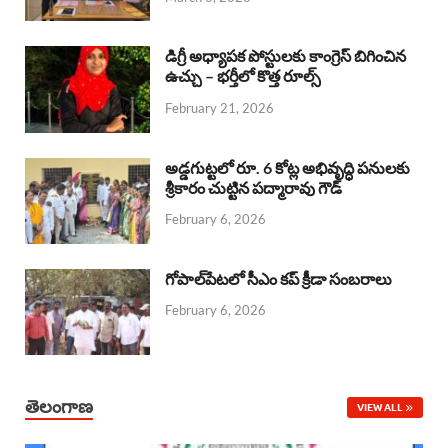
o
p
s
I
k
p
n
డిగ్రీ అధ్యాపక పోస్టులకు కాంగ్రెస్ బిగించిన
ఉచ్చు – భర్తీలో కొత్త రూల్స్
February 21, 2026
అడ్డగుట్టలో రూ. 6 కోట్ల అభివృద్ధి పనులకు
శ్రీకారం చుట్టిన పద్మారావు గౌడ్
February 6, 2026
గోపాల్‌పేటలో సీఎం కప్ క్రీడా సంబరాలు
February 6, 2026
తెలంగాణ
VIEW ALL