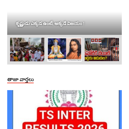
కృష్ణుడు ఎక్కడ ఉంటే, అక్కడే విజయం !
తాజా వార్తలు