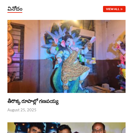
వినోదం
VIEW ALL
తీరొక్క రూపాల్లో గణపయ్య
August 25, 2025