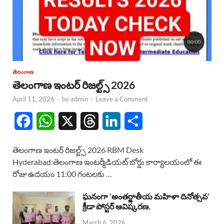
తెలంగాణ
తెలంగాణ ఇంటర్ రిజల్ట్స్ 2026
April 11, 2026
-
by
admin
-
Leave a Comment
F
W
X
T
L
S
a
h
h
i
h
తెలంగాణ ఇంటర్ రిజల్ట్స్ 2026 RBM Desk
c
a
r
n
a
Hyderabad:తెలంగాణ ఇంటర్మీడియట్ బోర్డు కార్యాలయంలో ఈ
రోజు ఉదయం 11:00 గంటలకు …
e
t
e
k
r
b
s
a
e
e
ఘనంగా ‘అంతర్జాతీయ మహిళా దినోత్సవ’
క్రీడా పోస్టర్ ఆవిష్కరణ.
o
A
d
d
March 6, 2026