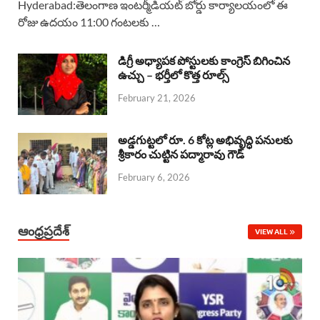
Hyderabad:తెలంగాణ ఇంటర్మీడియట్ బోర్డు కార్యాలయంలో ఈ
రోజు ఉదయం 11:00 గంటలకు …
e
t
e
k
r
b
s
a
e
e
డిగ్రీ అధ్యాపక పోస్టులకు కాంగ్రెస్ బిగించిన
o
A
ఉచ్చు – భర్తీలో కొత్త రూల్స్
d
d
February 21, 2026
o
p
s
I
k
p
n
అడ్డగుట్టలో రూ. 6 కోట్ల అభివృద్ధి పనులకు
శ్రీకారం చుట్టిన పద్మారావు గౌడ్
February 6, 2026
ఆంధ్రప్రదేశ్
VIEW ALL