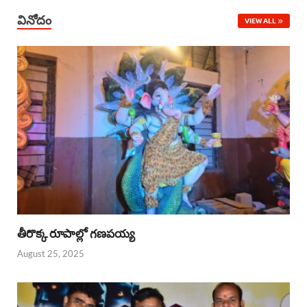
వినోదం
VIEW ALL
తీరొక్క రూపాల్లో గణపయ్య
August 25, 2025