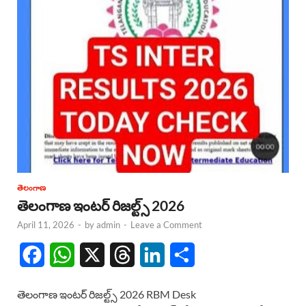
తెలంగాణ
తెలంగాణ ఇంటర్ రిజల్ట్స్ 2026
April 11, 2026
-
by
admin
-
Leave a Comment
F
W
X
T
L
S
a
h
h
i
h
తెలంగాణ ఇంటర్ రిజల్ట్స్ 2026 RBM Desk
c
a
r
n
a