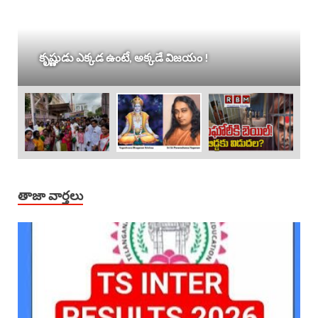
కృష్ణుడు ఎక్కడ ఉంటే, అక్కడే విజయం !
తాజా వార్తలు