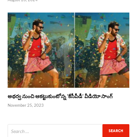
అథర్వ నుంచి ఆకట్టుకుంటోన్న ‘కేసీపీడీ’ వీడియో సాంగ్
November 25, 2023