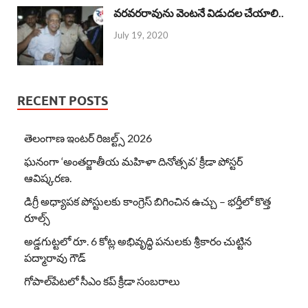
వరవరరావును వెంటనే విడుదల చేయాలి..
July 19, 2020
RECENT POSTS
తెలంగాణ ఇంటర్ రిజల్ట్స్ 2026
ఘనంగా ‘అంతర్జాతీయ మహిళా దినోత్సవ’ క్రీడా పోస్టర్
ఆవిష్కరణ.
డిగ్రీ అధ్యాపక పోస్టులకు కాంగ్రెస్ బిగించిన ఉచ్చు – భర్తీలో కొత్త
రూల్స్
అడ్డగుట్టలో రూ. 6 కోట్ల అభివృద్ధి పనులకు శ్రీకారం చుట్టిన
పద్మారావు గౌడ్
గోపాల్‌పేటలో సీఎం కప్ క్రీడా సంబరాలు