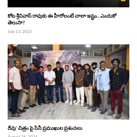
కోట శ్రీనివాస్ రావుకు ఈ హీరోలంటే చాలా ఇష్టం.. ఎందుకో
తెలుసా?
July 13, 2025
రేవు’ చిత్రం పై సినీ ప్రముఖుల ప్రశంసలు
August 26, 2024