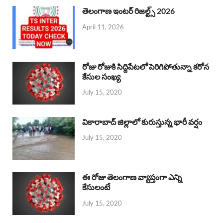
తెలంగాణ ఇంటర్ రిజల్ట్స్ 2026
April 11, 2026
రోజు రోజుకి సిద్దిపేటలో పెరిగిపోతున్నా కరోన
కేసుల సంఖ్య
July 15, 2020
వికారాబాద్ జిల్లాలో కురుస్తున్న భారీ వర్షం
July 15, 2020
ఈ రోజు తెలంగాణ వ్యాప్తంగా ఎన్ని
కేసులంటే
July 15, 2020