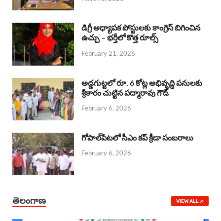
o
p
s
I
k
p
n
డిగ్రీ అధ్యాపక పోస్టులకు కాంగ్రెస్ బిగించిన
ఉచ్చు – భర్తీలో కొత్త రూల్స్
February 21, 2026
అడ్డగుట్టలో రూ. 6 కోట్ల అభివృద్ధి పనులకు
శ్రీకారం చుట్టిన పద్మారావు గౌడ్
February 6, 2026
గోపాల్‌పేటలో సీఎం కప్ క్రీడా సంబరాలు
February 6, 2026
తెలంగాణ
VIEW ALL