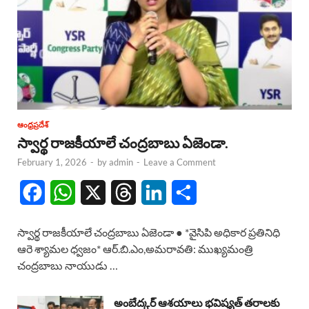
ఆంధ్రప్రదేశ్
స్వార్థ రాజకీయాలే చంద్రబాబు ఏజెండా.
February 1, 2026
-
by
admin
-
Leave a Comment
F
W
X
T
L
S
a
h
h
i
h
స్వార్థ రాజకీయాలే చంద్రబాబు ఏజెండా ● *వైసిపి అధికార ప్రతినిధి
c
a
r
n
a
ఆరె శ్యామల ధ్వజం* ఆర్.బి.ఎం,అమరావతి: ముఖ్యమంత్రి
చంద్రబాబు నాయుడు …
e
t
e
k
r
b
s
a
e
e
అంబేద్కర్ ఆశయాలు భవిష్యత్ తరాలకు