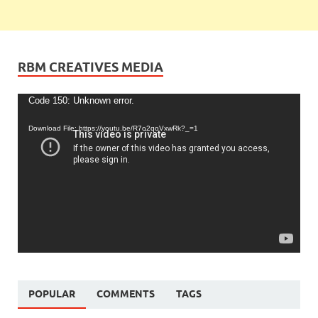
RBM CREATIVES MEDIA
Video
Code 150: Unknown error.
Player
Download File: https://youtu.be/R7o2qoVxwRk?_=1
POPULAR
COMMENTS
TAGS