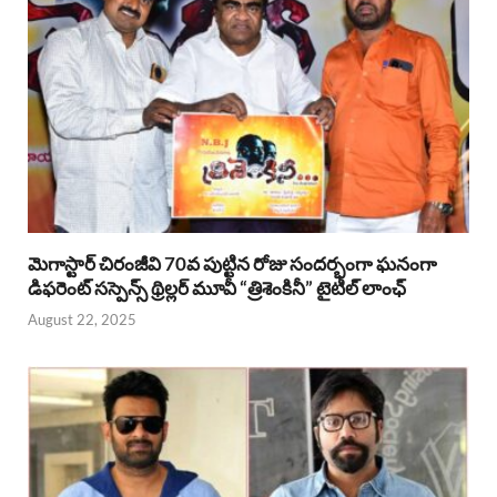
మెగాస్టార్ చిరంజీవి 70వ పుట్టిన రోజు సందర్భంగా ఘనంగా
డిఫరెంట్ సస్పెన్స్ థ్రిల్లర్ మూవీ “త్రిశెంకినీ” టైటిల్ లాంఛ్
August 22, 2025