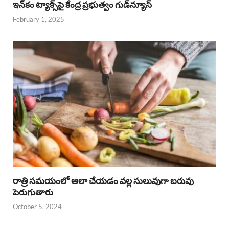
ఇన్‌కం ట్యాక్స్‌పై కేంద్ర ప్రభుత్వం గుడ్‌న్యూస్‌
February 1, 2025
రాత్రి సమయంలో ఆలా చేయడం వల్ల సులువుగా బరువు
పెరుగుతారు
October 5, 2024