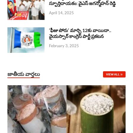
o
A
స్ఫూర్తిదాయకం: వైఎస్ జగన్మోహన్ రెడ్డి
d
d
April 14, 2025
o
p
s
I
k
p
n
‘ఫీజు పోరు’ మార్చి 12కు వాయిదా..
వైయస్సార్‌ కాంగ్రెస్‌ పార్టీ ప్రకటన
February 3, 2025
జాతీయ వార్తలు
VIEW ALL