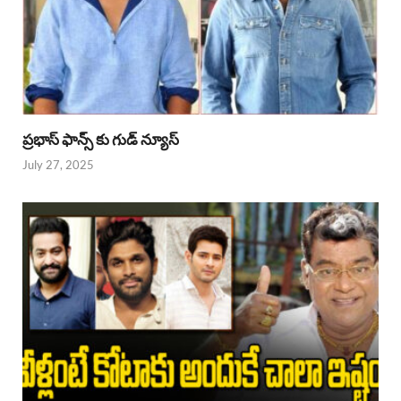
ప్రభాస్ ఫాన్స్ కు గుడ్ న్యూస్
July 27, 2025