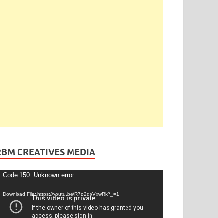
ెండింగ్
/
తెలంగాణ
ేడీ అఘోరీకి బెయిల్.. ఈరోజే విడుదల
gust 13, 2025
-
by
admin
-
Leave a Comment
RBM CREATIVES MEDIA
ideo
Code 150: Unknown error.
layer
Download File: https://youtu.be/R7o2qoVxwRk?_=1