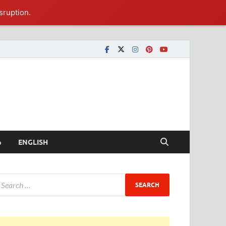
sruption.
ీ
ENGLISH