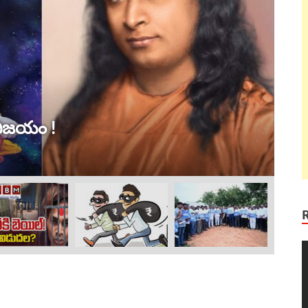
ట్ర
 విజయం !
ల
Au
V
P