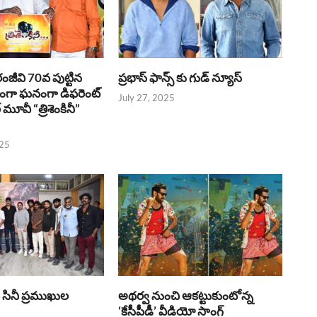
రంజీవి 70వ పుట్టిన
ప్రభాస్ ఫాన్స్ కు గుడ్ న్యూస్
భంగా ఘనంగా డిఫరెంట్
July 27, 2025
లర్ మూవీ “త్రిశెంకినీ”
025
పై సినీ ప్రముఖుల
అథర్వ నుంచి ఆకట్టుకుంటోన్న
‘కేసీపీడీ’ వీడియో సాంగ్