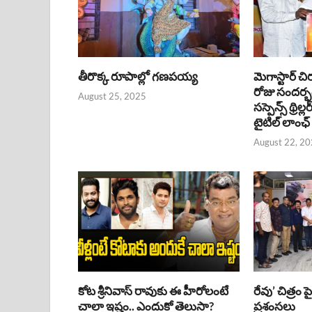
తీరొక్క రూపాల్లో గణపయ్య
మెగాస్టార్ చి
రోజు సందర్
August 25, 2025
సస్పెన్స్ థ్రిల్
టైటిల్ లాంఛ్
August 22, 2
కోట శ్రీనివాస్ రావుకు ఈ హీరోలంటే
రేవు’ చిత్రం 
చాలా ఇష్టం.. ఎందుకో తెలుసా?
ప్రశంసలు