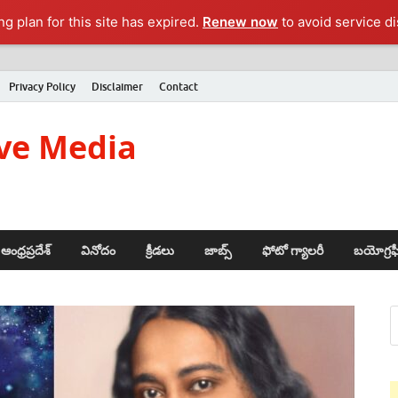
g plan for this site has expired.
Renew now
to avoid service di
Privacy Policy
Disclaimer
Contact
ve Media
ఆంధ్రప్రదేశ్
వినోదం
క్రీడలు
జాబ్స్
ఫోటో గ్యాలరీ
బయోగ్రఫ