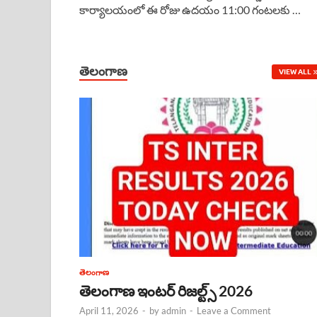
కార్యాలయంలో ఈ రోజు ఉదయం 11:00 గంటలకు …
e
t
e
k
r
b
s
a
e
e
o
A
d
d
తెలంగాణ
VIEW ALL
o
p
s
I
k
p
n
తెలంగాణ
తెలంగాణ ఇంటర్ రిజల్ట్స్ 2026
April 11, 2026
-
by
admin
-
Leave a Comment