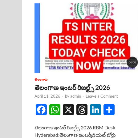
తెలంగాణ
తెలంగాణ ఇంటర్ రిజల్ట్స్ 2026
April 11, 2026
-
by
admin
-
Leave a Comment
F
W
X
T
L
S
a
h
h
i
h
తెలంగాణ ఇంటర్ రిజల్ట్స్ 2026 RBM Desk
c
a
r
n
a
Hyderabad:తెలంగాణ ఇంటర్మీడియట్ బోర్డు