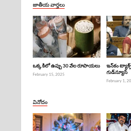
జాతీయ వార్తలు
ఒక్క కిలో ఉప్పు 30 వేల రూపాయలు
ఇన్‌కం ట్యాక్స
గుడ్‌న్యూస్‌
February 15, 2025
February 1, 2
వినోదం