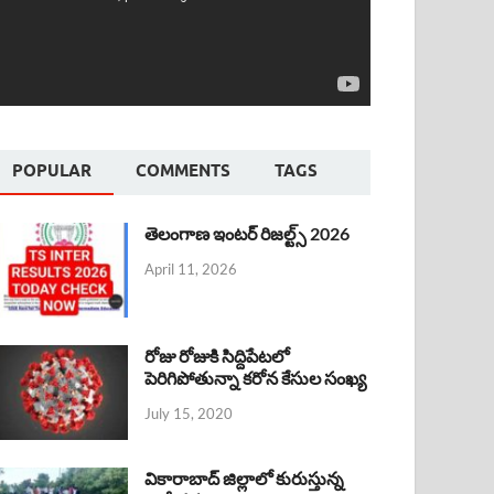
POPULAR
COMMENTS
TAGS
తెలంగాణ ఇంటర్ రిజల్ట్స్ 2026
April 11, 2026
రోజు రోజుకి సిద్దిపేటలో
పెరిగిపోతున్నా కరోన కేసుల సంఖ్య
July 15, 2020
వికారాబాద్ జిల్లాలో కురుస్తున్న