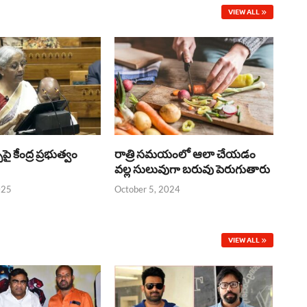
VIEW ALL
్‌పై కేంద్ర ప్రభుత్వం
రాత్రి సమయంలో ఆలా చేయడం
వల్ల సులువుగా బరువు పెరుగుతారు
025
October 5, 2024
VIEW ALL