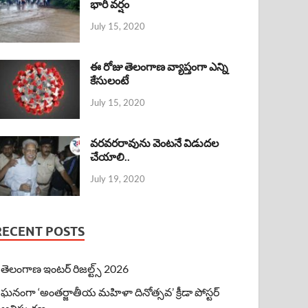
భారీ వర్షం
July 15, 2020
ఈ రోజు తెలంగాణ వ్యాప్తంగా ఎన్ని
కేసులంటే
July 15, 2020
వరవరరావును వెంటనే విడుదల
చేయాలి..
July 19, 2020
RECENT POSTS
తెలంగాణ ఇంటర్ రిజల్ట్స్ 2026
ఘనంగా ‘అంతర్జాతీయ మహిళా దినోత్సవ’ క్రీడా పోస్టర్