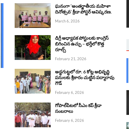
ఘనంగా ‘అంతర్జాతీయ మహిళా
దినోత్సవ’ క్రీడా పోస్టర్ ఆవిష్కరణ.
March 6, 2026
డిగ్రీ అధ్యాపక పోస్టులకు కాంగ్రెస్
బిగించిన ఉచ్చు – భర్తీలో కొత్త
రూల్స్
February 21, 2026
అడ్డగుట్టలో రూ. 6 కోట్ల అభివృద్ధి
పనులకు శ్రీకారం చుట్టిన పద్మారావు
గౌడ్
February 6, 2026
గోపాల్‌పేటలో సీఎం కప్ క్రీడా
సంబరాలు
February 6, 2026