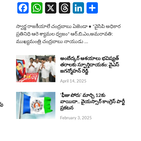
F
W
X
T
L
S
a
h
h
i
h
స్వార్థ రాజకీయాలే చంద్రబాబు ఏజెండా ● *వైసిపి అధికార
c
a
r
n
a
ప్రతినిధి ఆరె శ్యామల ధ్వజం* ఆర్.బి.ఎం,అమరావతి:
ముఖ్యమంత్రి చంద్రబాబు నాయుడు …
e
t
e
k
r
b
s
a
e
e
అంబేద్కర్ ఆశయాలు భవిష్యత్
o
A
తరాలకు స్ఫూర్తిదాయకం: వైఎస్
d
d
జగన్మోహన్ రెడ్డి
o
p
s
I
April 14, 2025
k
p
n
‘ఫీజు పోరు’ మార్చి 12కు
వాయిదా.. వైయస్సార్‌ కాంగ్రెస్‌ పార్టీ
వు
ప్రకటన
February 3, 2025