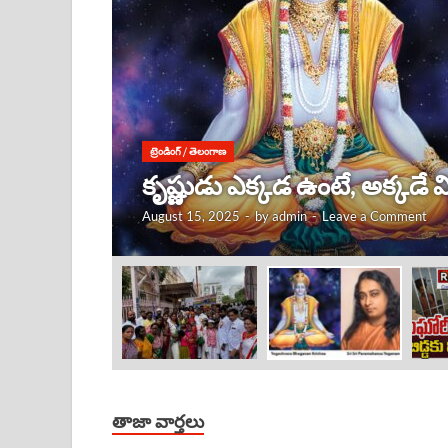
ట్రెండింగ్
/
తెలంగాణ
కృష్ణుడు ఎక్కడ ఉంటే, అక్కడే
August 15, 2025
-
by
admin
-
Leave a Comment
తాజా వార్తలు