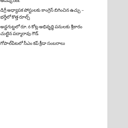
ఆవిష్కరణ.
డిగ్రీ అధ్యాపక పోస్టులకు కాంగ్రెస్ బిగించిన ఉచ్చు –
భర్తీలో కొత్త రూల్స్
అడ్డగుట్టలో రూ. 6 కోట్ల అభివృద్ధి పనులకు శ్రీకారం
చుట్టిన పద్మారావు గౌడ్
గోపాల్‌పేటలో సీఎం కప్ క్రీడా సంబరాలు