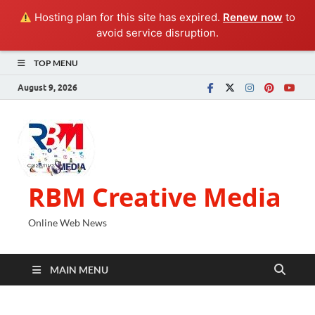
Hosting plan for this site has expired.
Renew now
to
avoid service disruption.
TOP MENU
August 9, 2026
RBM Creative Media
Online Web News
MAIN MENU