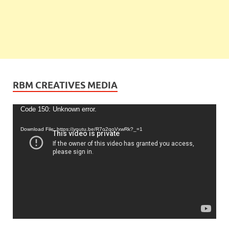
RBM CREATIVES MEDIA
Video
Code 150: Unknown error.
Player
Download File: https://youtu.be/R7o2qoVxwRk?_=1