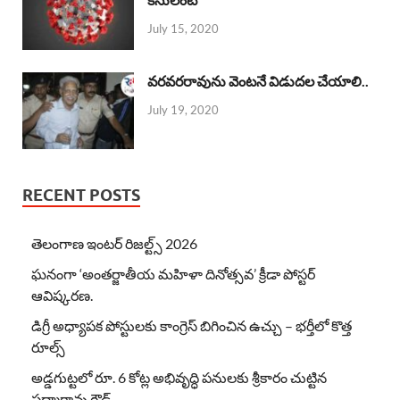
July 15, 2020
వరవరరావును వెంటనే విడుదల చేయాలి..
July 19, 2020
RECENT POSTS
తెలంగాణ ఇంటర్ రిజల్ట్స్ 2026
ఘనంగా ‘అంతర్జాతీయ మహిళా దినోత్సవ’ క్రీడా పోస్టర్
ఆవిష్కరణ.
డిగ్రీ అధ్యాపక పోస్టులకు కాంగ్రెస్ బిగించిన ఉచ్చు – భర్తీలో కొత్త
రూల్స్
అడ్డగుట్టలో రూ. 6 కోట్ల అభివృద్ధి పనులకు శ్రీకారం చుట్టిన
పద్మారావు గౌడ్