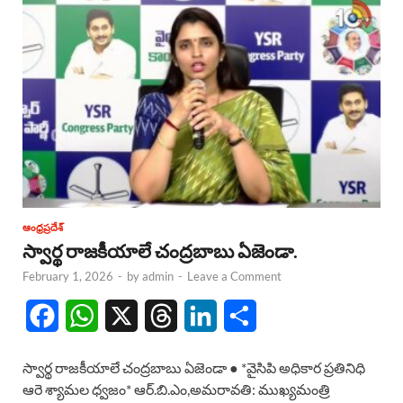
ఆంధ్రప్రదేశ్
స్వార్థ రాజకీయాలే చంద్రబాబు ఏజెండా.
February 1, 2026
-
by
admin
-
Leave a Comment
F
W
X
T
L
S
a
h
h
i
h
స్వార్థ రాజకీయాలే చంద్రబాబు ఏజెండా ● *వైసిపి అధికార ప్రతినిధి
c
a
r
n
a
ఆరె శ్యామల ధ్వజం* ఆర్.బి.ఎం,అమరావతి: ముఖ్యమంత్రి