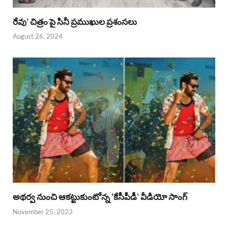
రేవు’ చిత్రం పై సినీ ప్రముఖుల ప్రశంసలు
August 26, 2024
అథర్వ నుంచి ఆకట్టుకుంటోన్న ‘కేసీపీడీ’ వీడియో సాంగ్
November 25, 2023