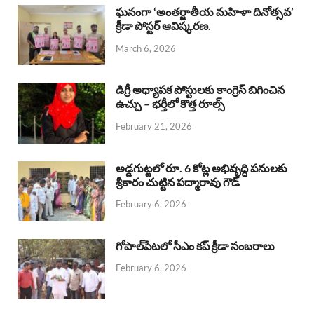
b
s
a
e
e
ఘనంగా ‘అంతర్జాతీయ మహిళా దినోత్సవ’
క్రీడా పోస్టర్ ఆవిష్కరణ.
o
A
d
d
March 6, 2026
o
p
s
I
k
p
n
డిగ్రీ అధ్యాపక పోస్టులకు కాంగ్రెస్ బిగించిన
ఉచ్చు – భర్తీలో కొత్త రూల్స్
February 21, 2026
అడ్డగుట్టలో రూ. 6 కోట్ల అభివృద్ధి పనులకు
శ్రీకారం చుట్టిన పద్మారావు గౌడ్
February 6, 2026
గోపాల్‌పేటలో సీఎం కప్ క్రీడా సంబరాలు
February 6, 2026