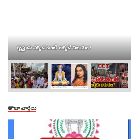
కృష్ణుడు ఎక్కడ ఉంటే, అక్కడే విజయం !
తాజా వార్తలు