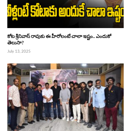
కోట శ్రీనివాస్ రావుకు ఈ హీరోలంటే చాలా ఇష్టం.. ఎందుకో
తెలుసా?
July 13, 2025