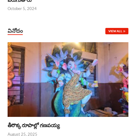
October 5, 2024
వినోదం
VIEW ALL
తీరొక్క రూపాల్లో గణపయ్య
August 25, 2025