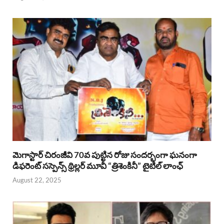
మెగాస్టార్ చిరంజీవి 70వ పుట్టిన రోజు సందర్భంగా ఘనంగా
డిఫరెంట్ సస్పెన్స్ థ్రిల్లర్ మూవీ “త్రిశెంకినీ” టైటిల్ లాంఛ్
August 22, 2025