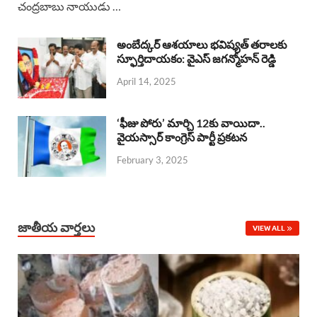
చంద్రబాబు నాయుడు …
e
t
e
k
r
b
s
a
e
e
అంబేద్కర్ ఆశయాలు భవిష్యత్ తరాలకు
o
A
స్ఫూర్తిదాయకం: వైఎస్ జగన్మోహన్ రెడ్డి
d
d
April 14, 2025
o
p
s
I
k
p
n
‘ఫీజు పోరు’ మార్చి 12కు వాయిదా..
వైయస్సార్‌ కాంగ్రెస్‌ పార్టీ ప్రకటన
February 3, 2025
జాతీయ వార్తలు
VIEW ALL