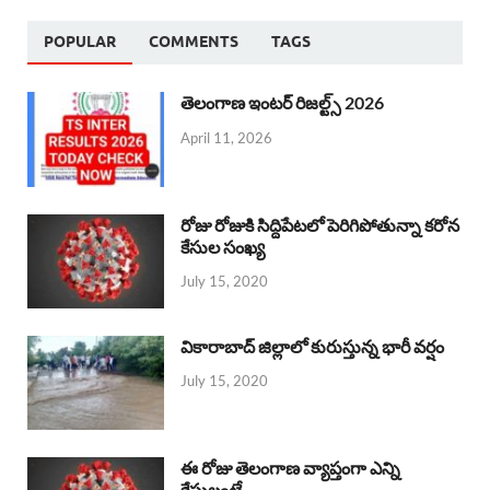
POPULAR
COMMENTS
TAGS
తెలంగాణ ఇంటర్ రిజల్ట్స్ 2026
April 11, 2026
రోజు రోజుకి సిద్దిపేటలో పెరిగిపోతున్నా కరోన
కేసుల సంఖ్య
July 15, 2020
వికారాబాద్ జిల్లాలో కురుస్తున్న భారీ వర్షం
July 15, 2020
ఈ రోజు తెలంగాణ వ్యాప్తంగా ఎన్ని
కేసులంటే