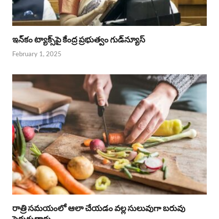
ఇన్‌కం ట్యాక్స్‌పై కేంద్ర ప్రభుత్వం గుడ్‌న్యూస్‌
February 1, 2025
రాత్రి సమయంలో ఆలా చేయడం వల్ల సులువుగా బరువు
పెరుగుతారు