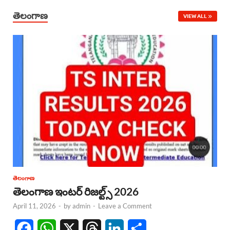
తెలంగాణ
VIEW ALL
తెలంగాణ
తెలంగాణ ఇంటర్ రిజల్ట్స్ 2026
April 11, 2026
-
by
admin
-
Leave a Comment
F
W
X
T
L
S