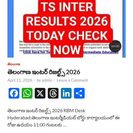
తెలంగాణ
తెలంగాణ ఇంటర్ రిజల్ట్స్ 2026
April 11, 2026
-
by
admin
-
Leave a Comment
F
W
X
T
L
S
a
h
h
i
h
తెలంగాణ ఇంటర్ రిజల్ట్స్ 2026 RBM Desk
c
a
r
n
a
Hyderabad:తెలంగాణ ఇంటర్మీడియట్ బోర్డు కార్యాలయంలో ఈ
రోజు ఉదయం 11:00 గంటలకు …
e
t
e
k
r