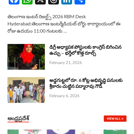
a
h
h
i
h
తెలంగాణ ఇంటర్ రిజల్ట్స్ 2026 RBM Desk
c
a
r
n
a
Hyderabad:తెలంగాణ ఇంటర్మీడియట్ బోర్డు కార్యాలయంలో ఈ
రోజు ఉదయం 11:00 గంటలకు …
e
t
e
k
r
b
s
a
e
e
డిగ్రీ అధ్యాపక పోస్టులకు కాంగ్రెస్ బిగించిన
o
A
ఉచ్చు – భర్తీలో కొత్త రూల్స్
d
d
February 21, 2026
o
p
s
I
k
p
n
అడ్డగుట్టలో రూ. 6 కోట్ల అభివృద్ధి పనులకు
శ్రీకారం చుట్టిన పద్మారావు గౌడ్
February 6, 2026
ఆంధ్రప్రదేశ్
VIEW ALL