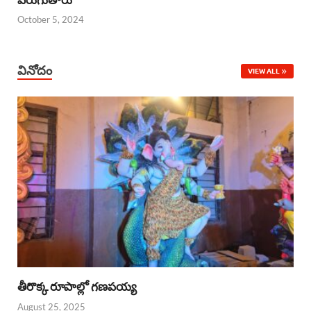
October 5, 2024
వినోదం
VIEW ALL
తీరొక్క రూపాల్లో గణపయ్య
August 25, 2025