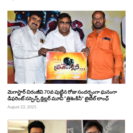
మెగాస్టార్ చిరంజీవి 70వ పుట్టిన రోజు సందర్భంగా ఘనంగా
డిఫరెంట్ సస్పెన్స్ థ్రిల్లర్ మూవీ “త్రిశెంకినీ” టైటిల్ లాంఛ్
August 22, 2025