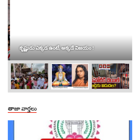
కృష్ణుడు ఎక్కడ ఉంటే, అక్కడే విజయం !
తాజా వార్తలు