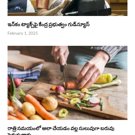
ఇన్‌కం ట్యాక్స్‌పై కేంద్ర ప్రభుత్వం గుడ్‌న్యూస్‌
February 1, 2025
రాత్రి సమయంలో ఆలా చేయడం వల్ల సులువుగా బరువు
పెరుగుతారు