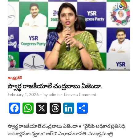
ఆంధ్రప్రదేశ్
స్వార్థ రాజకీయాలే చంద్రబాబు ఏజెండా.
February 1, 2026
-
by
admin
-
Leave a Comment
F
W
X
T
L
S
a
h
h
i
h
స్వార్థ రాజకీయాలే చంద్రబాబు ఏజెండా ● *వైసిపి అధికార ప్రతినిధి
c
a
r
n
a
ఆరె శ్యామల ధ్వజం* ఆర్.బి.ఎం,అమరావతి: ముఖ్యమంత్రి