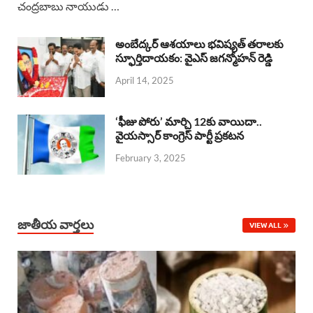
చంద్రబాబు నాయుడు …
e
t
e
k
r
b
s
a
e
e
అంబేద్కర్ ఆశయాలు భవిష్యత్ తరాలకు
o
A
స్ఫూర్తిదాయకం: వైఎస్ జగన్మోహన్ రెడ్డి
d
d
April 14, 2025
o
p
s
I
k
p
n
‘ఫీజు పోరు’ మార్చి 12కు వాయిదా..
వైయస్సార్‌ కాంగ్రెస్‌ పార్టీ ప్రకటన
February 3, 2025
జాతీయ వార్తలు
VIEW ALL