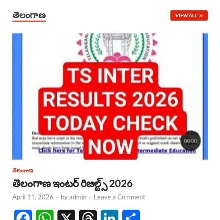
తెలంగాణ
VIEW ALL
తెలంగాణ
తెలంగాణ ఇంటర్ రిజల్ట్స్ 2026
April 11, 2026
-
by
admin
-
Leave a Comment
F
W
X
T
L
S