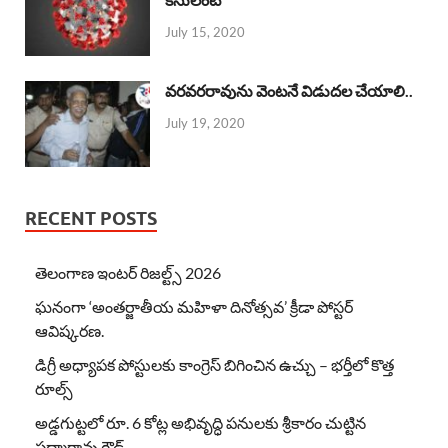
July 15, 2020
వరవరరావును వెంటనే విడుదల చేయాలి..
July 19, 2020
RECENT POSTS
తెలంగాణ ఇంటర్ రిజల్ట్స్ 2026
ఘనంగా ‘అంతర్జాతీయ మహిళా దినోత్సవ’ క్రీడా పోస్టర్
ఆవిష్కరణ.
డిగ్రీ అధ్యాపక పోస్టులకు కాంగ్రెస్ బిగించిన ఉచ్చు – భర్తీలో కొత్త
రూల్స్
అడ్డగుట్టలో రూ. 6 కోట్ల అభివృద్ధి పనులకు శ్రీకారం చుట్టిన
పద్మారావు గౌడ్