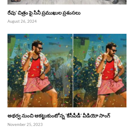
రేవు’ చిత్రం పై సినీ ప్రముఖుల ప్రశంసలు
August 26, 2024
అథర్వ నుంచి ఆకట్టుకుంటోన్న ‘కేసీపీడీ’ వీడియో సాంగ్
November 25, 2023