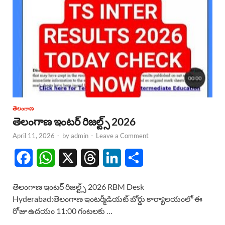
తెలంగాణ
తెలంగాణ ఇంటర్ రిజల్ట్స్ 2026
April 11, 2026
-
by
admin
-
Leave a Comment
F
W
X
T
L
S
a
h
h
i
h
తెలంగాణ ఇంటర్ రిజల్ట్స్ 2026 RBM Desk
c
a
r
n
a
Hyderabad:తెలంగాణ ఇంటర్మీడియట్ బోర్డు కార్యాలయంలో ఈ
రోజు ఉదయం 11:00 గంటలకు …
e
t
e
k
r