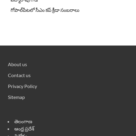
గోపాల్‌పేటలో సీఎం కప్ క్రీడా సంబరాలు
About us
Contact us
Privacy Policy
Sitemap
తెలంగాణ
ఆంధ్ర ప్రదేశ్
వినోదం