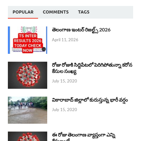
POPULAR
COMMENTS
TAGS
తెలంగాణ ఇంటర్ రిజల్ట్స్ 2026
April 11, 2026
రోజు రోజుకి సిద్దిపేటలో పెరిగిపోతున్నా కరోన
కేసుల సంఖ్య
July 15, 2020
వికారాబాద్ జిల్లాలో కురుస్తున్న భారీ వర్షం
July 15, 2020
ఈ రోజు తెలంగాణ వ్యాప్తంగా ఎన్ని
కేసులంటే