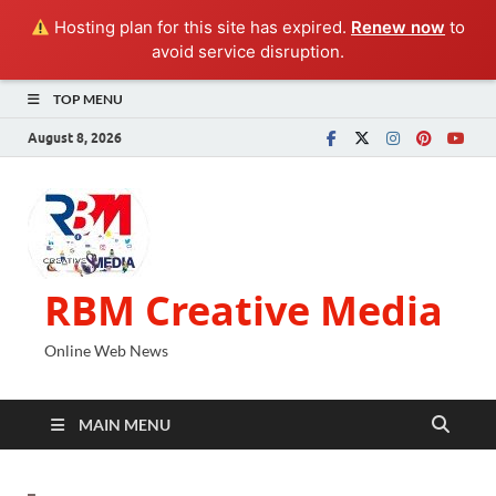
Hosting plan for this site has expired.
Renew now
to
avoid service disruption.
TOP MENU
August 8, 2026
RBM Creative Media
Online Web News
MAIN MENU