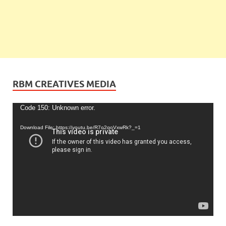
RBM CREATIVES MEDIA
Video
Code 150: Unknown error.
Player
Download File: https://youtu.be/R7o2qoVxwRk?_=1