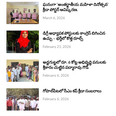
b
s
a
e
e
ఘనంగా ‘అంతర్జాతీయ మహిళా దినోత్సవ’
క్రీడా పోస్టర్ ఆవిష్కరణ.
o
A
d
d
March 6, 2026
o
p
s
I
k
p
n
డిగ్రీ అధ్యాపక పోస్టులకు కాంగ్రెస్ బిగించిన
ఉచ్చు – భర్తీలో కొత్త రూల్స్
February 21, 2026
అడ్డగుట్టలో రూ. 6 కోట్ల అభివృద్ధి పనులకు
శ్రీకారం చుట్టిన పద్మారావు గౌడ్
February 6, 2026
గోపాల్‌పేటలో సీఎం కప్ క్రీడా సంబరాలు
February 6, 2026