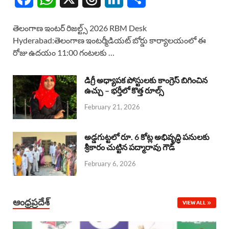
a
h
h
i
h
తెలంగాణ ఇంటర్ రిజల్ట్స్ 2026 RBM Desk
c
a
r
n
a
Hyderabad:తెలంగాణ ఇంటర్మీడియట్ బోర్డు కార్యాలయంలో ఈ
రోజు ఉదయం 11:00 గంటలకు …
e
t
e
k
r
b
s
a
e
e
డిగ్రీ అధ్యాపక పోస్టులకు కాంగ్రెస్ బిగించిన
o
A
ఉచ్చు – భర్తీలో కొత్త రూల్స్
d
d
February 21, 2026
o
p
s
I
k
p
n
అడ్డగుట్టలో రూ. 6 కోట్ల అభివృద్ధి పనులకు
శ్రీకారం చుట్టిన పద్మారావు గౌడ్
February 6, 2026
ఆంధ్రప్రదేశ్
VIEW ALL