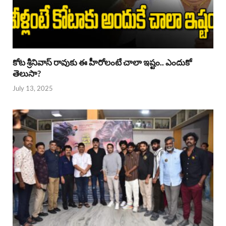
కోట శ్రీనివాస్ రావుకు ఈ హీరోలంటే చాలా ఇష్టం.. ఎందుకో
తెలుసా?
July 13, 2025