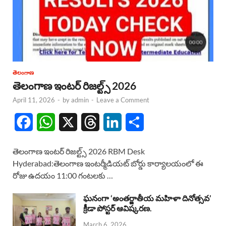
తెలంగాణ
తెలంగాణ ఇంటర్ రిజల్ట్స్ 2026
April 11, 2026
-
by
admin
-
Leave a Comment
F
W
X
T
L
S
a
h
h
i
h
తెలంగాణ ఇంటర్ రిజల్ట్స్ 2026 RBM Desk
c
a
r
n
a
Hyderabad:తెలంగాణ ఇంటర్మీడియట్ బోర్డు కార్యాలయంలో ఈ
రోజు ఉదయం 11:00 గంటలకు …
e
t
e
k
r
b
s
a
e
e
ఘనంగా ‘అంతర్జాతీయ మహిళా దినోత్సవ’
క్రీడా పోస్టర్ ఆవిష్కరణ.
o
A
d
d
March 6, 2026