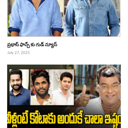
ప్రభాస్ ఫాన్స్ కు గుడ్ న్యూస్
July 27, 2025