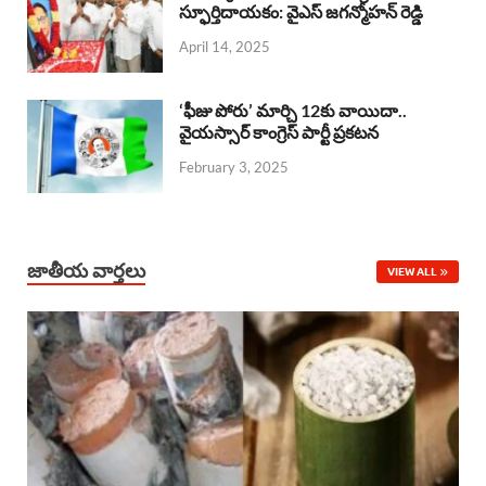
o
A
స్ఫూర్తిదాయకం: వైఎస్ జగన్మోహన్ రెడ్డి
d
d
April 14, 2025
o
p
s
I
k
p
n
‘ఫీజు పోరు’ మార్చి 12కు వాయిదా..
వైయస్సార్‌ కాంగ్రెస్‌ పార్టీ ప్రకటన
February 3, 2025
జాతీయ వార్తలు
VIEW ALL