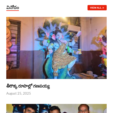
వినోదం
VIEW ALL
తీరొక్క రూపాల్లో గణపయ్య
August 25, 2025