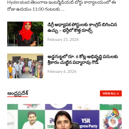
Hyderabad:తెలంగాణ ఇంటర్మీడియట్ బోర్డు కార్యాలయంలో ఈ
రోజు ఉదయం 11:00 గంటలకు …
e
t
e
k
r
b
s
a
e
e
డిగ్రీ అధ్యాపక పోస్టులకు కాంగ్రెస్ బిగించిన
o
A
ఉచ్చు – భర్తీలో కొత్త రూల్స్
d
d
February 21, 2026
o
p
s
I
k
p
n
అడ్డగుట్టలో రూ. 6 కోట్ల అభివృద్ధి పనులకు
శ్రీకారం చుట్టిన పద్మారావు గౌడ్
February 6, 2026
ఆంధ్రప్రదేశ్
VIEW ALL