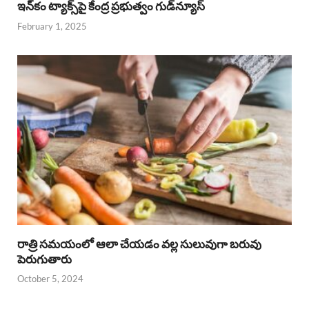
ఇన్‌కం ట్యాక్స్‌పై కేంద్ర ప్రభుత్వం గుడ్‌న్యూస్‌
February 1, 2025
రాత్రి సమయంలో ఆలా చేయడం వల్ల సులువుగా బరువు
పెరుగుతారు
October 5, 2024