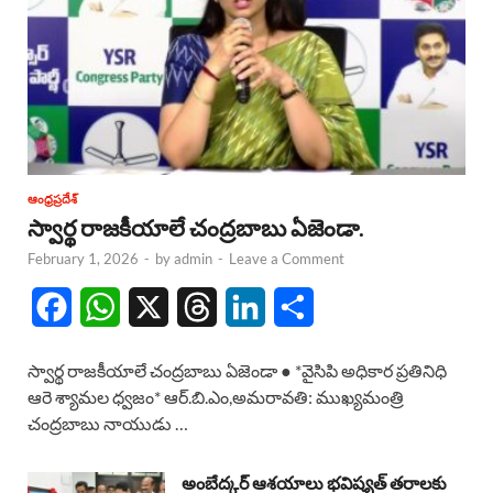
ఆంధ్రప్రదేశ్
స్వార్థ రాజకీయాలే చంద్రబాబు ఏజెండా.
February 1, 2026
-
by
admin
-
Leave a Comment
F
W
X
T
L
S
a
h
h
i
h
స్వార్థ రాజకీయాలే చంద్రబాబు ఏజెండా ● *వైసిపి అధికార ప్రతినిధి
c
a
r
n
a
ఆరె శ్యామల ధ్వజం* ఆర్.బి.ఎం,అమరావతి: ముఖ్యమంత్రి
చంద్రబాబు నాయుడు …
e
t
e
k
r
b
s
a
e
e
అంబేద్కర్ ఆశయాలు భవిష్యత్ తరాలకు