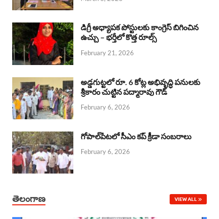
o
p
s
I
k
p
n
డిగ్రీ అధ్యాపక పోస్టులకు కాంగ్రెస్ బిగించిన
ఉచ్చు – భర్తీలో కొత్త రూల్స్
February 21, 2026
అడ్డగుట్టలో రూ. 6 కోట్ల అభివృద్ధి పనులకు
శ్రీకారం చుట్టిన పద్మారావు గౌడ్
February 6, 2026
గోపాల్‌పేటలో సీఎం కప్ క్రీడా సంబరాలు
February 6, 2026
తెలంగాణ
VIEW ALL