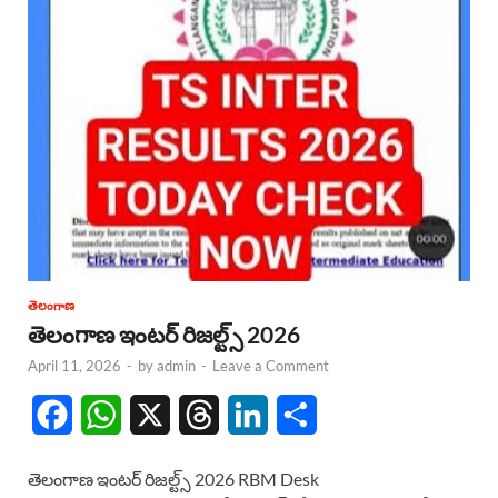
తెలంగాణ
తెలంగాణ ఇంటర్ రిజల్ట్స్ 2026
April 11, 2026
-
by
admin
-
Leave a Comment
F
W
X
T
L
S
a
h
h
i
h
తెలంగాణ ఇంటర్ రిజల్ట్స్ 2026 RBM Desk
c
a
r
n
a