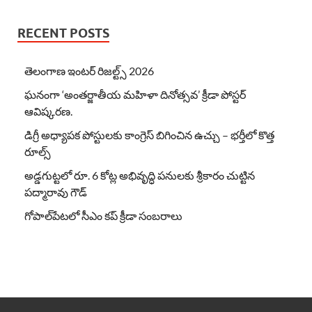
RECENT POSTS
తెలంగాణ ఇంటర్ రిజల్ట్స్ 2026
ఘనంగా ‘అంతర్జాతీయ మహిళా దినోత్సవ’ క్రీడా పోస్టర్
ఆవిష్కరణ.
డిగ్రీ అధ్యాపక పోస్టులకు కాంగ్రెస్ బిగించిన ఉచ్చు – భర్తీలో కొత్త
రూల్స్
అడ్డగుట్టలో రూ. 6 కోట్ల అభివృద్ధి పనులకు శ్రీకారం చుట్టిన
పద్మారావు గౌడ్
గోపాల్‌పేటలో సీఎం కప్ క్రీడా సంబరాలు