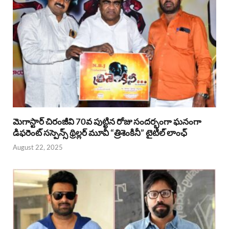
మెగాస్టార్ చిరంజీవి 70వ పుట్టిన రోజు సందర్భంగా ఘనంగా
డిఫరెంట్ సస్పెన్స్ థ్రిల్లర్ మూవీ “త్రిశెంకినీ” టైటిల్ లాంఛ్
August 22, 2025