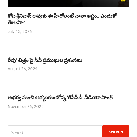
కోట శ్రీనివాస్ రావుకు ఈ హీరోలంటే చాలా ఇష్టం.. ఎందుకో
తెలుసా?
July 13, 2025
రేవు’ చిత్రం పై సినీ ప్రముఖుల ప్రశంసలు
August 26, 2024
అథర్వ నుంచి ఆకట్టుకుంటోన్న ‘కేసీపీడీ’ వీడియో సాంగ్
November 25, 2023