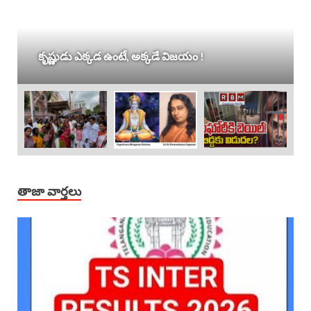
కృష్ణుడు ఎక్కడ ఉంటే, అక్కడే విజయం !
తాజా వార్తలు