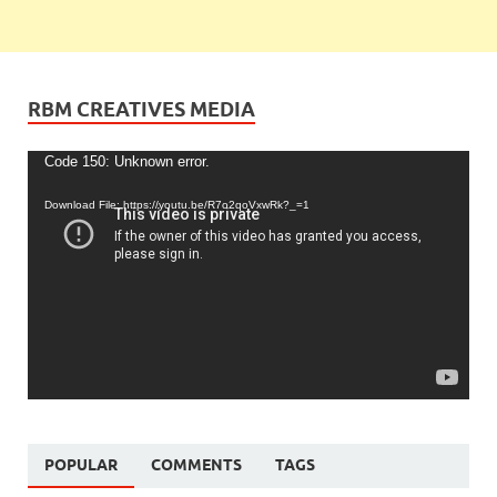
RBM CREATIVES MEDIA
Video
Code 150: Unknown error.
Player
Download File: https://youtu.be/R7o2qoVxwRk?_=1
POPULAR
COMMENTS
TAGS