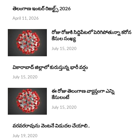
తెలంగాణ ఇంటర్ రిజల్ట్స్ 2026
April 11, 2026
రోజు రోజుకి సిద్దిపేటలో పెరిగిపోతున్నా కరోన
కేసుల సంఖ్య
July 15, 2020
వికారాబాద్ జిల్లాలో కురుస్తున్న భారీ వర్షం
July 15, 2020
ఈ రోజు తెలంగాణ వ్యాప్తంగా ఎన్ని
కేసులంటే
July 15, 2020
వరవరరావును వెంటనే విడుదల చేయాలి..
July 19, 2020