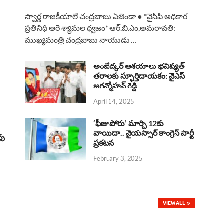
a
h
h
i
h
స్వార్థ రాజకీయాలే చంద్రబాబు ఏజెండా ● *వైసిపి అధికార
c
a
r
n
a
ప్రతినిధి ఆరె శ్యామల ధ్వజం* ఆర్.బి.ఎం,అమరావతి:
ముఖ్యమంత్రి చంద్రబాబు నాయుడు …
e
t
e
k
r
b
s
a
e
e
అంబేద్కర్ ఆశయాలు భవిష్యత్
o
A
తరాలకు స్ఫూర్తిదాయకం: వైఎస్
d
d
జగన్మోహన్ రెడ్డి
o
p
s
I
April 14, 2025
k
p
n
‘ఫీజు పోరు’ మార్చి 12కు
వాయిదా.. వైయస్సార్‌ కాంగ్రెస్‌ పార్టీ
వు
ప్రకటన
February 3, 2025
VIEW ALL