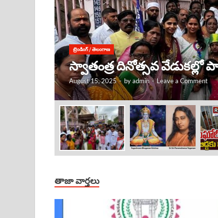
ట్రెండింగ్
/
తెలంగాణ
కృష్ణుడు ఎక్కడ ఉంటే, అక్కడే
August 15, 2025
-
by
admin
-
Leave a Comment
తాజా వార్తలు