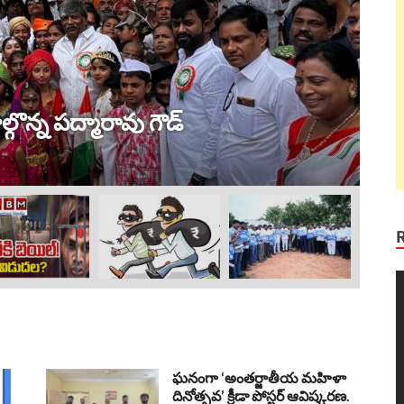
ట్ర
 విజయం !
ల
Au
V
P
ఘనంగా ‘అంతర్జాతీయ మహిళా
దినోత్సవ’ క్రీడా పోస్టర్ ఆవిష్కరణ.