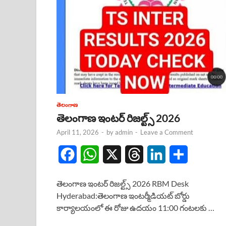
తెలంగాణ
తెలంగాణ ఇంటర్ రిజల్ట్స్ 2026
April 11, 2026
-
by
admin
-
Leave a Comment
F
W
X
T
L
S
a
h
h
i
h
తెలంగాణ ఇంటర్ రిజల్ట్స్ 2026 RBM Desk
c
a
r
n
a
Hyderabad:తెలంగాణ ఇంటర్మీడియట్ బోర్డు
కార్యాలయంలో ఈ రోజు ఉదయం 11:00 గంటలకు …
e
t
e
k
r