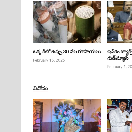
ఒక్క కిలో ఉప్పు 30 వేల రూపాయలు
ఇన్‌కం ట్యాక్స
గుడ్‌న్యూస్‌
February 15, 2025
February 1, 2
వినోదం