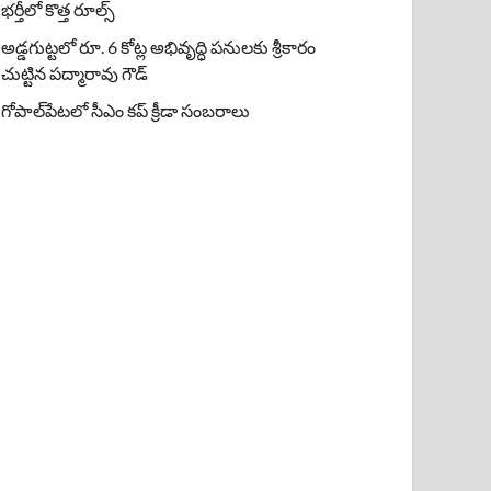
భర్తీలో కొత్త రూల్స్
అడ్డగుట్టలో రూ. 6 కోట్ల అభివృద్ధి పనులకు శ్రీకారం
చుట్టిన పద్మారావు గౌడ్
గోపాల్‌పేటలో సీఎం కప్ క్రీడా సంబరాలు