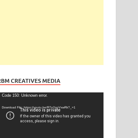
ెండింగ్
/
తెలంగాణ
ేడీ అఘోరీకి బెయిల్.. ఈరోజే విడుదల
gust 13, 2025
-
by
admin
-
Leave a Comment
RBM CREATIVES MEDIA
ideo
Code 150: Unknown error.
layer
Download File: https://youtu.be/R7o2qoVxwRk?_=1