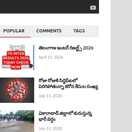
POPULAR
COMMENTS
TAGS
తెలంగాణ ఇంటర్ రిజల్ట్స్ 2026
April 11, 2026
రోజు రోజుకి సిద్దిపేటలో
పెరిగిపోతున్నా కరోన కేసుల సంఖ్య
July 15, 2020
వికారాబాద్ జిల్లాలో కురుస్తున్న
భారీ వర్షం
July 15, 2020