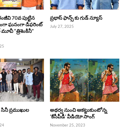
రంజీవి 70వ పుట్టిన
ప్రభాస్ ఫాన్స్ కు గుడ్ న్యూస్
భంగా ఘనంగా డిఫరెంట్
July 27, 2025
లర్ మూవీ “త్రిశెంకినీ”
025
పై సినీ ప్రముఖుల
అథర్వ నుంచి ఆకట్టుకుంటోన్న
‘కేసీపీడీ’ వీడియో సాంగ్
024
November 25, 2023