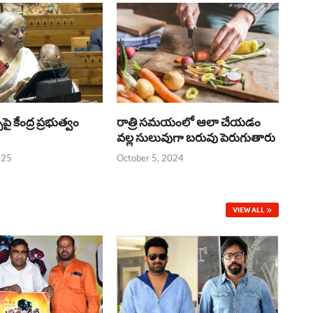
్‌పై కేంద్ర ప్రభుత్వం
రాత్రి సమయంలో ఆలా చేయడం
వల్ల సులువుగా బరువు పెరుగుతారు
025
October 5, 2024
VIEW ALL