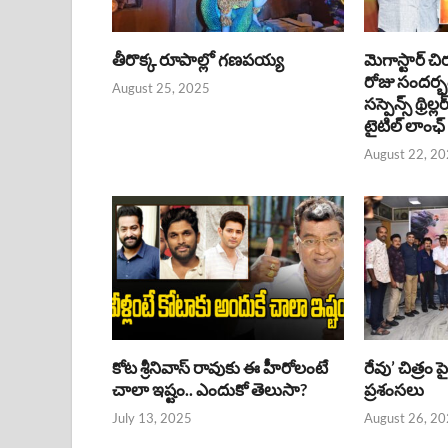
తీరొక్క రూపాల్లో గణపయ్య
మెగాస్టార్ చి
రోజు సందర్
August 25, 2025
సస్పెన్స్ థ్రిల్
టైటిల్ లాంఛ్
August 22, 2
కోట శ్రీనివాస్ రావుకు ఈ హీరోలంటే
రేవు’ చిత్రం 
చాలా ఇష్టం.. ఎందుకో తెలుసా?
ప్రశంసలు
July 13, 2025
August 26, 2