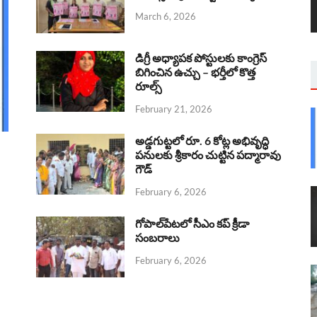
March 6, 2026
డిగ్రీ అధ్యాపక పోస్టులకు కాంగ్రెస్
బిగించిన ఉచ్చు – భర్తీలో కొత్త
రూల్స్
February 21, 2026
అడ్డగుట్టలో రూ. 6 కోట్ల అభివృద్ధి
పనులకు శ్రీకారం చుట్టిన పద్మారావు
గౌడ్
February 6, 2026
గోపాల్‌పేటలో సీఎం కప్ క్రీడా
సంబరాలు
February 6, 2026