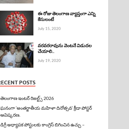
ఈ రోజు తెలంగాణ వ్యాప్తంగా ఎన్ని
కేసులంటే
July 15, 2020
వరవరరావును వెంటనే విడుదల
చేయాలి..
July 19, 2020
RECENT POSTS
తెలంగాణ ఇంటర్ రిజల్ట్స్ 2026
ఘనంగా ‘అంతర్జాతీయ మహిళా దినోత్సవ’ క్రీడా పోస్టర్
ఆవిష్కరణ.
డిగ్రీ అధ్యాపక పోస్టులకు కాంగ్రెస్ బిగించిన ఉచ్చు –