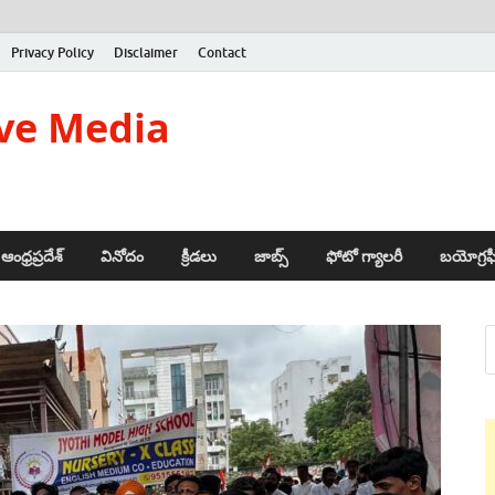
Privacy Policy
Disclaimer
Contact
ve Media
ఆంధ్రప్రదేశ్
వినోదం
క్రీడలు
జాబ్స్
ఫోటో గ్యాలరీ
బయోగ్రఫ