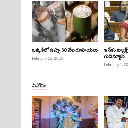
ఒక్క కిలో ఉప్పు 30 వేల రూపాయలు
ఇన్‌కం ట్యాక్స
గుడ్‌న్యూస్‌
February 15, 2025
February 1, 2
వినోదం