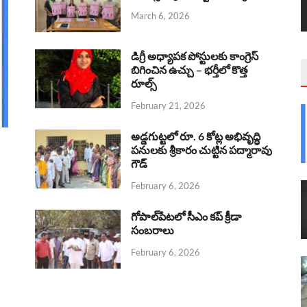
March 6, 2026
డిగ్రీ అధ్యాపక పోస్టులకు కాంగ్రెస్
బిగించిన ఉచ్చు – భర్తీలో కొత్త
రూల్స్
February 21, 2026
అడ్డగుట్టలో రూ. 6 కోట్ల అభివృద్ధి
పనులకు శ్రీకారం చుట్టిన పద్మారావు
గౌడ్
February 6, 2026
గోపాల్‌పేటలో సీఎం కప్ క్రీడా
సంబరాలు
February 6, 2026