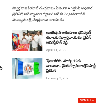
a
h
h
i
h
స్వార్థ రాజకీయాలే చంద్రబాబు ఏజెండా ● *వైసిపి అధికార
c
a
r
n
a
ప్రతినిధి ఆరె శ్యామల ధ్వజం* ఆర్.బి.ఎం,అమరావతి:
ముఖ్యమంత్రి చంద్రబాబు నాయుడు …
e
t
e
k
r
b
s
a
e
e
అంబేద్కర్ ఆశయాలు భవిష్యత్
o
A
తరాలకు స్ఫూర్తిదాయకం: వైఎస్
d
d
జగన్మోహన్ రెడ్డి
o
p
s
I
April 14, 2025
k
p
n
‘ఫీజు పోరు’ మార్చి 12కు
వాయిదా.. వైయస్సార్‌ కాంగ్రెస్‌ పార్టీ
వు
ప్రకటన
February 3, 2025
VIEW ALL