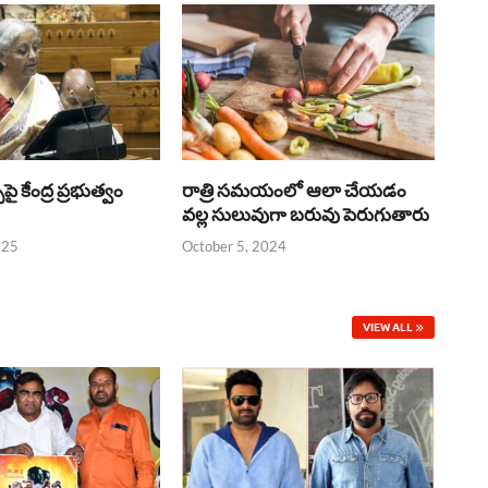
్‌పై కేంద్ర ప్రభుత్వం
రాత్రి సమయంలో ఆలా చేయడం
వల్ల సులువుగా బరువు పెరుగుతారు
025
October 5, 2024
VIEW ALL