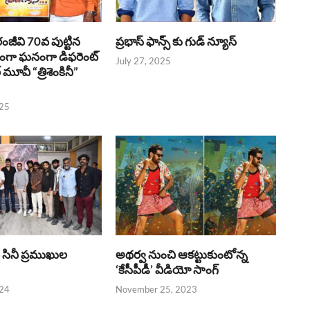
రంజీవి 70వ పుట్టిన
ప్రభాస్ ఫాన్స్ కు గుడ్ న్యూస్
భంగా ఘనంగా డిఫరెంట్
July 27, 2025
లర్ మూవీ “త్రిశెంకినీ”
025
పై సినీ ప్రముఖుల
అథర్వ నుంచి ఆకట్టుకుంటోన్న
‘కేసీపీడీ’ వీడియో సాంగ్
024
November 25, 2023