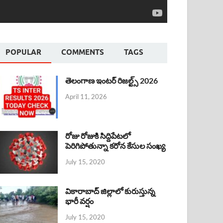
POPULAR
COMMENTS
TAGS
తెలంగాణ ఇంటర్ రిజల్ట్స్ 2026
April 11, 2026
రోజు రోజుకి సిద్దిపేటలో
పెరిగిపోతున్నా కరోన కేసుల సంఖ్య
July 15, 2020
వికారాబాద్ జిల్లాలో కురుస్తున్న
భారీ వర్షం
July 15, 2020