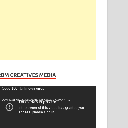
ెండింగ్
/
తెలంగాణ
ేడీ అఘోరీకి బెయిల్.. ఈరోజే విడుదల
gust 13, 2025
-
by
admin
-
Leave a Comment
RBM CREATIVES MEDIA
ideo
Code 150: Unknown error.
layer
Download File: https://youtu.be/R7o2qoVxwRk?_=1