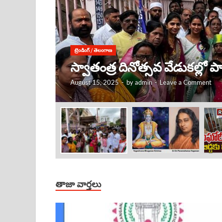
ట్రెండింగ్
/
తెలంగాణ
కృష్ణుడు ఎక్కడ ఉంటే, అక్కడే
August 15, 2025
-
by
admin
-
Leave a Comment
తాజా వార్తలు