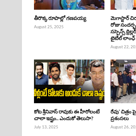
తీరొక్క రూపాల్లో గణపయ్య
మెగాస్టార్ చి
రోజు సందర్
August 25, 2025
సస్పెన్స్ థ్రిల్
టైటిల్ లాంఛ్
August 22, 2
కోట శ్రీనివాస్ రావుకు ఈ హీరోలంటే
రేవు’ చిత్రం 
చాలా ఇష్టం.. ఎందుకో తెలుసా?
ప్రశంసలు
July 13, 2025
August 26, 2