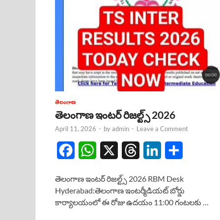
తెలంగాణ
తెలంగాణ ఇంటర్ రిజల్ట్స్ 2026
April 11, 2026
-
by
admin
-
Leave a Comment
F
W
X
T
L
S
a
h
h
i
h
తెలంగాణ ఇంటర్ రిజల్ట్స్ 2026 RBM Desk
c
a
r
n
a
Hyderabad:తెలంగాణ ఇంటర్మీడియట్ బోర్డు
కార్యాలయంలో ఈ రోజు ఉదయం 11:00 గంటలకు …
e
t
e
k
r