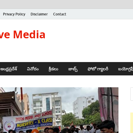
Privacy Policy
Disclaimer
Contact
ve Media
ఆంధ్రప్రదేశ్
వినోదం
క్రీడలు
జాబ్స్
ఫోటో గ్యాలరీ
బయోగ్రఫ