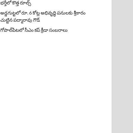
భర్తీలో కొత్త రూల్స్
అడ్డగుట్టలో రూ. 6 కోట్ల అభివృద్ధి పనులకు శ్రీకారం
చుట్టిన పద్మారావు గౌడ్
గోపాల్‌పేటలో సీఎం కప్ క్రీడా సంబరాలు