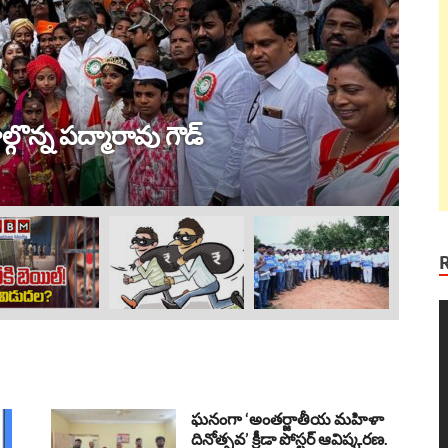
ట్ర
 విజయం !
ల
Au
V
P
ఘనంగా ‘అంతర్జాతీయ మహిళా
దినోత్సవ’ క్రీడా పోస్టర్ ఆవిష్కరణ.