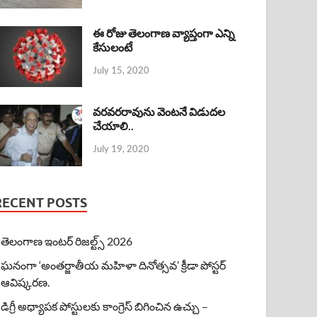
ఈ రోజు తెలంగాణ వ్యాప్తంగా ఎన్ని
కేసులంటే
July 15, 2020
వరవరరావును వెంటనే విడుదల
చేయాలి..
July 19, 2020
RECENT POSTS
తెలంగాణ ఇంటర్ రిజల్ట్స్ 2026
ఘనంగా ‘అంతర్జాతీయ మహిళా దినోత్సవ’ క్రీడా పోస్టర్
ఆవిష్కరణ.
డిగ్రీ అధ్యాపక పోస్టులకు కాంగ్రెస్ బిగించిన ఉచ్చు –