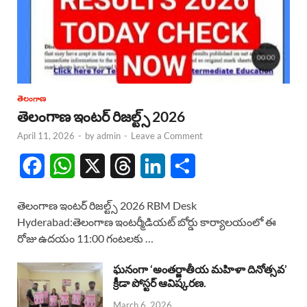
తెలంగాణ
తెలంగాణ ఇంటర్ రిజల్ట్స్ 2026
April 11, 2026
-
by
admin
-
Leave a Comment
F
W
X
T
L
S
a
h
h
i
h
తెలంగాణ ఇంటర్ రిజల్ట్స్ 2026 RBM Desk
c
a
r
n
a
Hyderabad:తెలంగాణ ఇంటర్మీడియట్ బోర్డు కార్యాలయంలో ఈ
రోజు ఉదయం 11:00 గంటలకు …
e
t
e
k
r
b
s
a
e
e
ఘనంగా ‘అంతర్జాతీయ మహిళా దినోత్సవ’
క్రీడా పోస్టర్ ఆవిష్కరణ.
o
A
d
d
March 6, 2026