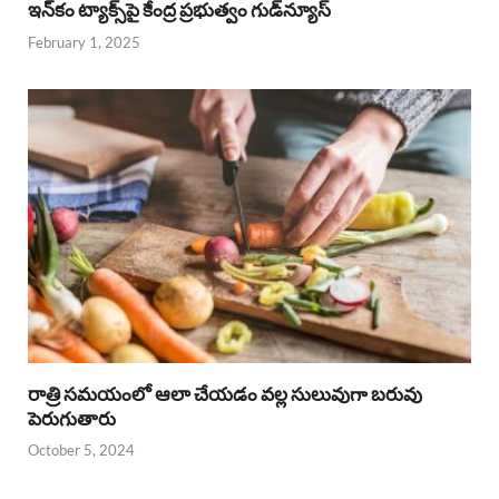
ఇన్‌కం ట్యాక్స్‌పై కేంద్ర ప్రభుత్వం గుడ్‌న్యూస్‌
February 1, 2025
రాత్రి సమయంలో ఆలా చేయడం వల్ల సులువుగా బరువు
పెరుగుతారు
October 5, 2024