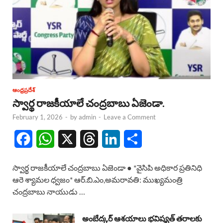
ఆంధ్రప్రదేశ్
స్వార్థ రాజకీయాలే చంద్రబాబు ఏజెండా.
February 1, 2026
-
by
admin
-
Leave a Comment
F
W
X
T
L
S
a
h
h
i
h
స్వార్థ రాజకీయాలే చంద్రబాబు ఏజెండా ● *వైసిపి అధికార ప్రతినిధి
c
a
r
n
a
ఆరె శ్యామల ధ్వజం* ఆర్.బి.ఎం,అమరావతి: ముఖ్యమంత్రి
చంద్రబాబు నాయుడు …
e
t
e
k
r
b
s
a
e
e
అంబేద్కర్ ఆశయాలు భవిష్యత్ తరాలకు