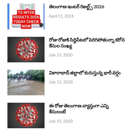
తెలంగాణ ఇంటర్ రిజల్ట్స్ 2026
April 11, 2026
రోజు రోజుకి సిద్దిపేటలో పెరిగిపోతున్నా కరోన
కేసుల సంఖ్య
July 15, 2020
వికారాబాద్ జిల్లాలో కురుస్తున్న భారీ వర్షం
July 15, 2020
ఈ రోజు తెలంగాణ వ్యాప్తంగా ఎన్ని
కేసులంటే
July 15, 2020