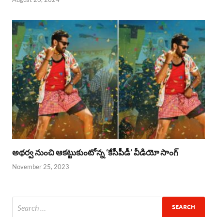
అథర్వ నుంచి ఆకట్టుకుంటోన్న ‘కేసీపీడీ’ వీడియో సాంగ్
November 25, 2023