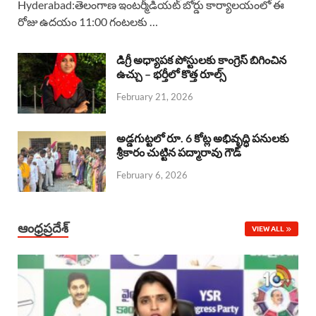
Hyderabad:తెలంగాణ ఇంటర్మీడియట్ బోర్డు కార్యాలయంలో ఈ
రోజు ఉదయం 11:00 గంటలకు …
e
t
e
k
r
b
s
a
e
e
డిగ్రీ అధ్యాపక పోస్టులకు కాంగ్రెస్ బిగించిన
o
A
ఉచ్చు – భర్తీలో కొత్త రూల్స్
d
d
February 21, 2026
o
p
s
I
k
p
n
అడ్డగుట్టలో రూ. 6 కోట్ల అభివృద్ధి పనులకు
శ్రీకారం చుట్టిన పద్మారావు గౌడ్
February 6, 2026
ఆంధ్రప్రదేశ్
VIEW ALL