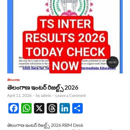
తెలంగాణ
తెలంగాణ ఇంటర్ రిజల్ట్స్ 2026
April 11, 2026
-
by
admin
-
Leave a Comment
F
W
X
T
L
S
a
h
h
i
h
తెలంగాణ ఇంటర్ రిజల్ట్స్ 2026 RBM Desk
c
a
r
n
a