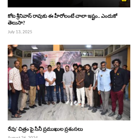
కోట శ్రీనివాస్ రావుకు ఈ హీరోలంటే చాలా ఇష్టం.. ఎందుకో
తెలుసా?
July 13, 2025
రేవు’ చిత్రం పై సినీ ప్రముఖుల ప్రశంసలు
August 26, 2024