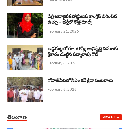
o
p
s
I
k
p
n
డిగ్రీ అధ్యాపక పోస్టులకు కాంగ్రెస్ బిగించిన
ఉచ్చు – భర్తీలో కొత్త రూల్స్
February 21, 2026
అడ్డగుట్టలో రూ. 6 కోట్ల అభివృద్ధి పనులకు
శ్రీకారం చుట్టిన పద్మారావు గౌడ్
February 6, 2026
గోపాల్‌పేటలో సీఎం కప్ క్రీడా సంబరాలు
February 6, 2026
తెలంగాణ
VIEW ALL