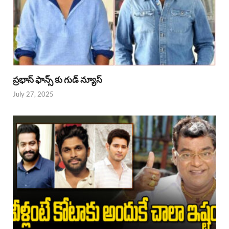
ప్రభాస్ ఫాన్స్ కు గుడ్ న్యూస్
July 27, 2025