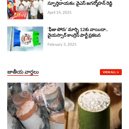
o
A
స్ఫూర్తిదాయకం: వైఎస్ జగన్మోహన్ రెడ్డి
d
d
April 14, 2025
o
p
s
I
k
p
n
‘ఫీజు పోరు’ మార్చి 12కు వాయిదా..
వైయస్సార్‌ కాంగ్రెస్‌ పార్టీ ప్రకటన
February 3, 2025
జాతీయ వార్తలు
VIEW ALL