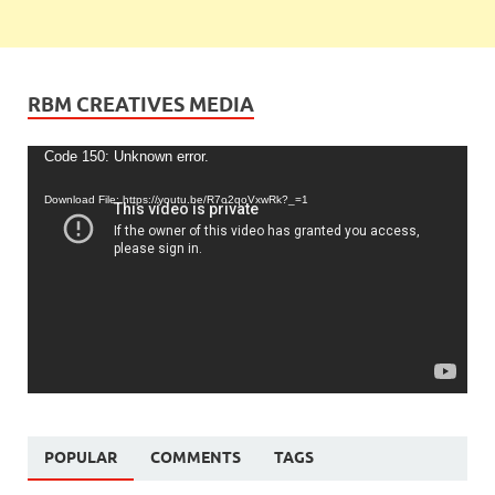
RBM CREATIVES MEDIA
Video
Code 150: Unknown error.
Player
Download File: https://youtu.be/R7o2qoVxwRk?_=1
POPULAR
COMMENTS
TAGS