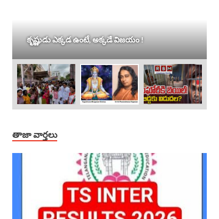
కృష్ణుడు ఎక్కడ ఉంటే, అక్కడే విజయం !
తాజా వార్తలు