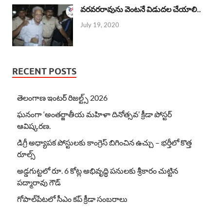
వరవరరావును వెంటనే విడుదల చేయాలి..
July 19, 2020
RECENT POSTS
తెలంగాణ ఇంటర్ రిజల్ట్స్ 2026
ఘనంగా ‘అంతర్జాతీయ మహిళా దినోత్సవ’ క్రీడా పోస్టర్
ఆవిష్కరణ.
డిగ్రీ అధ్యాపక పోస్టులకు కాంగ్రెస్ బిగించిన ఉచ్చు – భర్తీలో కొత్త
రూల్స్
అడ్డగుట్టలో రూ. 6 కోట్ల అభివృద్ధి పనులకు శ్రీకారం చుట్టిన
పద్మారావు గౌడ్
గోపాల్‌పేటలో సీఎం కప్ క్రీడా సంబరాలు