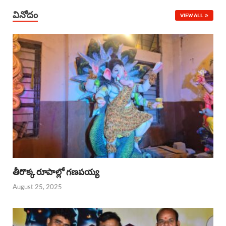
వినోదం
VIEW ALL
తీరొక్క రూపాల్లో గణపయ్య
August 25, 2025