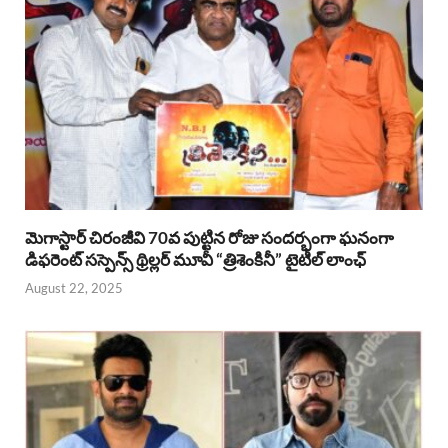
మెగాస్టార్ చిరంజీవి 70వ పుట్టిన రోజు సందర్భంగా ఘనంగా
డిఫరెంట్ సస్పెన్స్ థ్రిల్లర్ మూవీ “త్రిశెంకినీ” టైటిల్ లాంఛ్
August 22, 2025