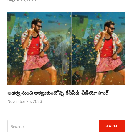
అథర్వ నుంచి ఆకట్టుకుంటోన్న ‘కేసీపీడీ’ వీడియో సాంగ్
November 25, 2023