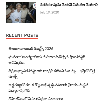
వరవరరావును వెంటనే విడుదల చేయాలి..
July 19, 2020
RECENT POSTS
తెలంగాణ ఇంటర్ రిజల్ట్స్ 2026
ఘనంగా ‘అంతర్జాతీయ మహిళా దినోత్సవ’ క్రీడా పోస్టర్
ఆవిష్కరణ.
డిగ్రీ అధ్యాపక పోస్టులకు కాంగ్రెస్ బిగించిన ఉచ్చు – భర్తీలో కొత్త
రూల్స్
అడ్డగుట్టలో రూ. 6 కోట్ల అభివృద్ధి పనులకు శ్రీకారం చుట్టిన
పద్మారావు గౌడ్
గోపాల్‌పేటలో సీఎం కప్ క్రీడా సంబరాలు