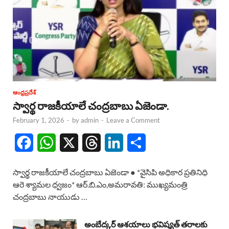
ఆంధ్రప్రదేశ్
స్వార్థ రాజకీయాలే చంద్రబాబు ఏజెండా.
February 1, 2026
-
by
admin
-
Leave a Comment
F
W
X
T
L
S
a
h
h
i
h
స్వార్థ రాజకీయాలే చంద్రబాబు ఏజెండా ● *వైసిపి అధికార ప్రతినిధి
c
a
r
n
a
ఆరె శ్యామల ధ్వజం* ఆర్.బి.ఎం,అమరావతి: ముఖ్యమంత్రి
చంద్రబాబు నాయుడు …
e
t
e
k
r
b
s
a
e
e
అంబేద్కర్ ఆశయాలు భవిష్యత్ తరాలకు