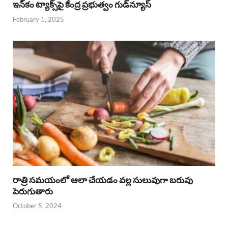
ఇన్‌కం ట్యాక్స్‌పై కేంద్ర ప్రభుత్వం గుడ్‌న్యూస్‌
February 1, 2025
రాత్రి సమయంలో ఆలా చేయడం వల్ల సులువుగా బరువు
పెరుగుతారు
October 5, 2024