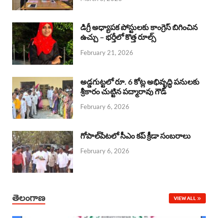
o
p
s
I
k
p
n
డిగ్రీ అధ్యాపక పోస్టులకు కాంగ్రెస్ బిగించిన
ఉచ్చు – భర్తీలో కొత్త రూల్స్
February 21, 2026
అడ్డగుట్టలో రూ. 6 కోట్ల అభివృద్ధి పనులకు
శ్రీకారం చుట్టిన పద్మారావు గౌడ్
February 6, 2026
గోపాల్‌పేటలో సీఎం కప్ క్రీడా సంబరాలు
February 6, 2026
తెలంగాణ
VIEW ALL