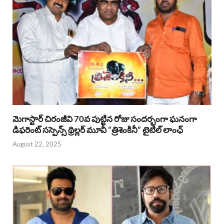
మెగాస్టార్ చిరంజీవి 70వ పుట్టిన రోజు సందర్భంగా ఘనంగా
డిఫరెంట్ సస్పెన్స్ థ్రిల్లర్ మూవీ “త్రిశెంకినీ” టైటిల్ లాంఛ్
August 22, 2025