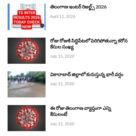
తెలంగాణ ఇంటర్ రిజల్ట్స్ 2026
April 11, 2026
రోజు రోజుకి సిద్దిపేటలో పెరిగిపోతున్నా కరోన
కేసుల సంఖ్య
July 15, 2020
వికారాబాద్ జిల్లాలో కురుస్తున్న భారీ వర్షం
July 15, 2020
ఈ రోజు తెలంగాణ వ్యాప్తంగా ఎన్ని
కేసులంటే
July 15, 2020