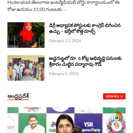
Hyderabad:తెలంగాణ ఇంటర్మీడియట్ బోర్డు కార్యాలయంలో ఈ
రోజు ఉదయం 11:00 గంటలకు …
e
t
e
k
r
b
s
a
e
e
డిగ్రీ అధ్యాపక పోస్టులకు కాంగ్రెస్ బిగించిన
o
A
ఉచ్చు – భర్తీలో కొత్త రూల్స్
d
d
February 21, 2026
o
p
s
I
k
p
n
అడ్డగుట్టలో రూ. 6 కోట్ల అభివృద్ధి పనులకు
శ్రీకారం చుట్టిన పద్మారావు గౌడ్
February 6, 2026
ఆంధ్రప్రదేశ్
VIEW ALL