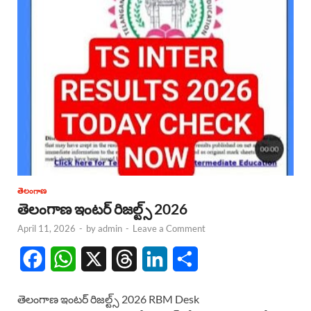
తెలంగాణ
తెలంగాణ ఇంటర్ రిజల్ట్స్ 2026
April 11, 2026
-
by
admin
-
Leave a Comment
F
W
X
T
L
S
a
h
h
i
h
తెలంగాణ ఇంటర్ రిజల్ట్స్ 2026 RBM Desk
c
a
r
n
a