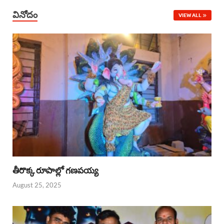
వినోదం
VIEW ALL
తీరొక్క రూపాల్లో గణపయ్య
August 25, 2025