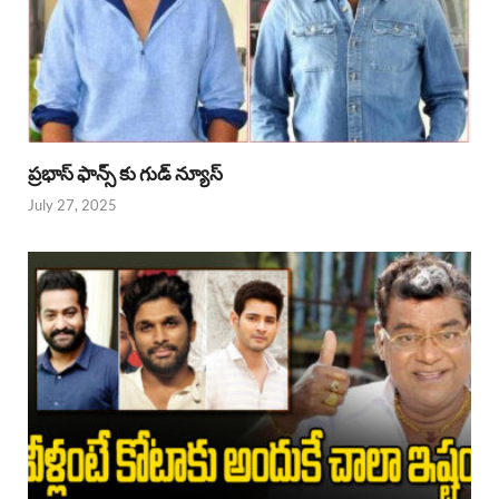
ప్రభాస్ ఫాన్స్ కు గుడ్ న్యూస్
July 27, 2025