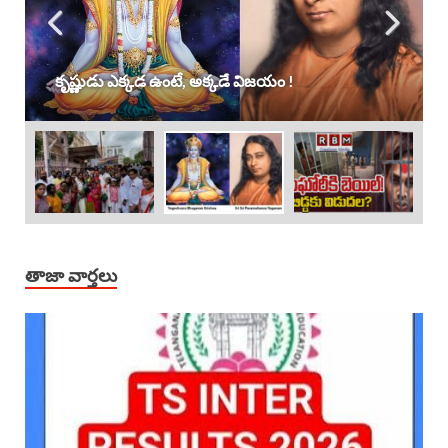
కృష్ణుడు ఎక్కడ ఉంటే, అక్కడే విజయం !
తాజా వార్తలు