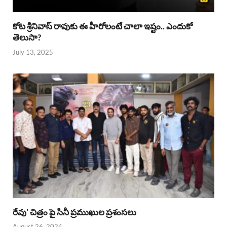
కోట శ్రీనివాస్ రావుకు ఈ హీరోలంటే చాలా ఇష్టం.. ఎందుకో
తెలుసా?
July 13, 2025
రేవు’ చిత్రం పై సినీ ప్రముఖుల ప్రశంసలు
August 26, 2024