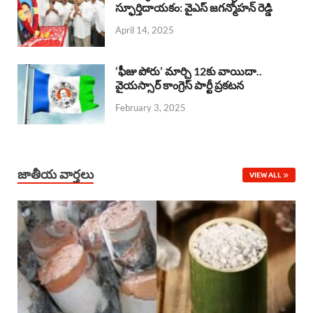
o
A
స్ఫూర్తిదాయకం: వైఎస్ జగన్మోహన్ రెడ్డి
d
d
April 14, 2025
o
p
s
I
k
p
n
‘ఫీజు పోరు’ మార్చి 12కు వాయిదా..
వైయస్సార్‌ కాంగ్రెస్‌ పార్టీ ప్రకటన
February 3, 2025
జాతీయ వార్తలు
VIEW ALL