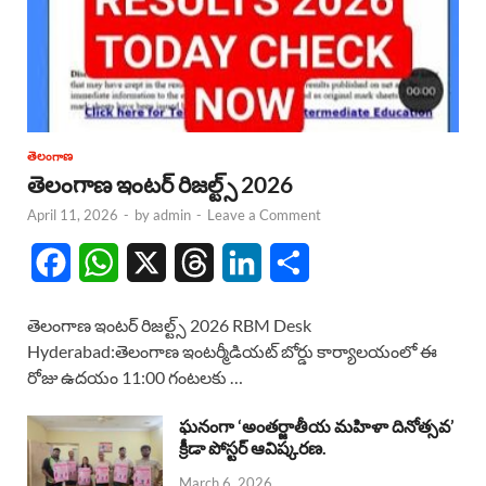
తెలంగాణ
తెలంగాణ ఇంటర్ రిజల్ట్స్ 2026
April 11, 2026
-
by
admin
-
Leave a Comment
F
W
X
T
L
S
a
h
h
i
h
తెలంగాణ ఇంటర్ రిజల్ట్స్ 2026 RBM Desk
c
a
r
n
a
Hyderabad:తెలంగాణ ఇంటర్మీడియట్ బోర్డు కార్యాలయంలో ఈ
రోజు ఉదయం 11:00 గంటలకు …
e
t
e
k
r
b
s
a
e
e
ఘనంగా ‘అంతర్జాతీయ మహిళా దినోత్సవ’
క్రీడా పోస్టర్ ఆవిష్కరణ.
o
A
d
d
March 6, 2026