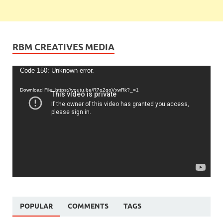
RBM CREATIVES MEDIA
Video
Code 150: Unknown error.
Player
Download File: https://youtu.be/R7o2qoVxwRk?_=1
POPULAR
COMMENTS
TAGS