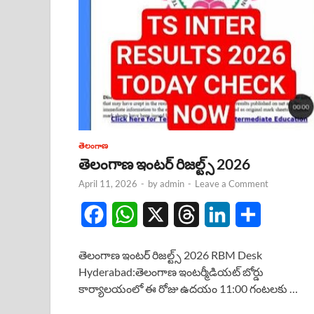
తెలంగాణ
తెలంగాణ ఇంటర్ రిజల్ట్స్ 2026
April 11, 2026
-
by
admin
-
Leave a Comment
F
W
X
T
L
S
a
h
h
i
h
తెలంగాణ ఇంటర్ రిజల్ట్స్ 2026 RBM Desk
c
a
r
n
a
Hyderabad:తెలంగాణ ఇంటర్మీడియట్ బోర్డు
కార్యాలయంలో ఈ రోజు ఉదయం 11:00 గంటలకు …
e
t
e
k
r