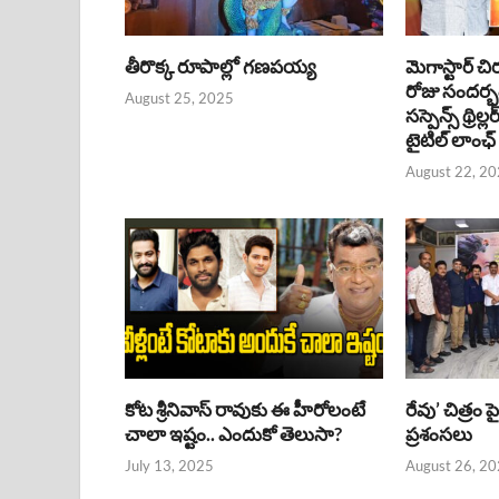
తీరొక్క రూపాల్లో గణపయ్య
మెగాస్టార్ చి
రోజు సందర్
August 25, 2025
సస్పెన్స్ థ్రిల్
టైటిల్ లాంఛ్
August 22, 2
కోట శ్రీనివాస్ రావుకు ఈ హీరోలంటే
రేవు’ చిత్రం 
చాలా ఇష్టం.. ఎందుకో తెలుసా?
ప్రశంసలు
July 13, 2025
August 26, 2