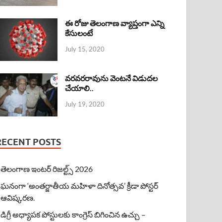
ఈ రోజు తెలంగాణ వ్యాప్తంగా ఎన్ని
కేసులంటే
July 15, 2020
వరవరరావును వెంటనే విడుదల
చేయాలి..
July 19, 2020
RECENT POSTS
తెలంగాణ ఇంటర్ రిజల్ట్స్ 2026
ఘనంగా ‘అంతర్జాతీయ మహిళా దినోత్సవ’ క్రీడా పోస్టర్
ఆవిష్కరణ.
డిగ్రీ అధ్యాపక పోస్టులకు కాంగ్రెస్ బిగించిన ఉచ్చు –