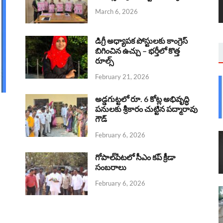
March 6, 2026
డిగ్రీ అధ్యాపక పోస్టులకు కాంగ్రెస్
బిగించిన ఉచ్చు – భర్తీలో కొత్త
రూల్స్
February 21, 2026
అడ్డగుట్టలో రూ. 6 కోట్ల అభివృద్ధి
పనులకు శ్రీకారం చుట్టిన పద్మారావు
గౌడ్
February 6, 2026
గోపాల్‌పేటలో సీఎం కప్ క్రీడా
సంబరాలు
February 6, 2026