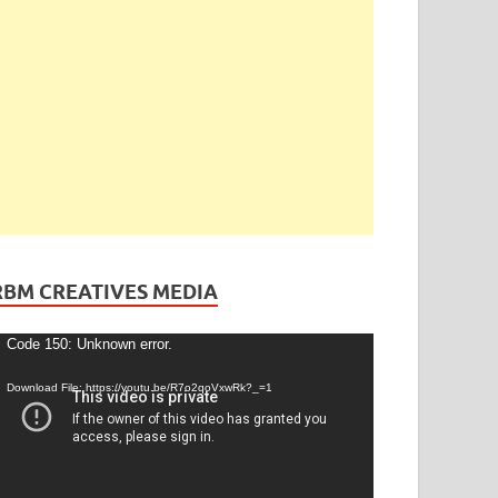
ెండింగ్
/
తెలంగాణ
ేడీ అఘోరీకి బెయిల్.. ఈరోజే విడుదల
gust 13, 2025
-
by
admin
-
Leave a Comment
RBM CREATIVES MEDIA
ideo
Code 150: Unknown error.
layer
Download File: https://youtu.be/R7o2qoVxwRk?_=1