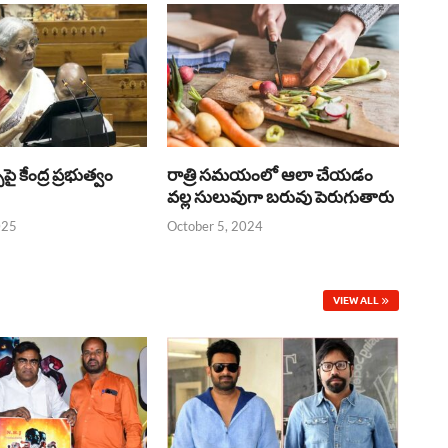
్‌పై కేంద్ర ప్రభుత్వం
రాత్రి సమయంలో ఆలా చేయడం
వల్ల సులువుగా బరువు పెరుగుతారు
025
October 5, 2024
VIEW ALL