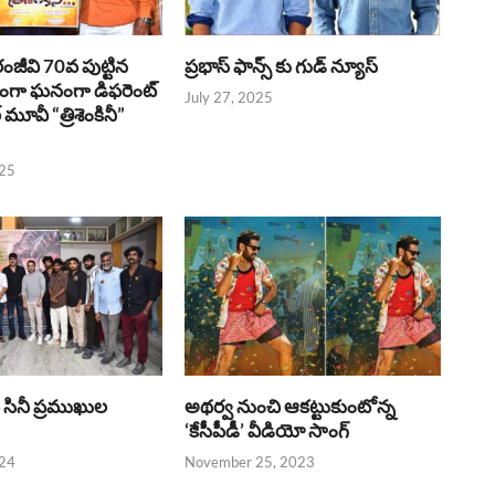
రంజీవి 70వ పుట్టిన
ప్రభాస్ ఫాన్స్ కు గుడ్ న్యూస్
భంగా ఘనంగా డిఫరెంట్
July 27, 2025
లర్ మూవీ “త్రిశెంకినీ”
025
పై సినీ ప్రముఖుల
అథర్వ నుంచి ఆకట్టుకుంటోన్న
‘కేసీపీడీ’ వీడియో సాంగ్
024
November 25, 2023