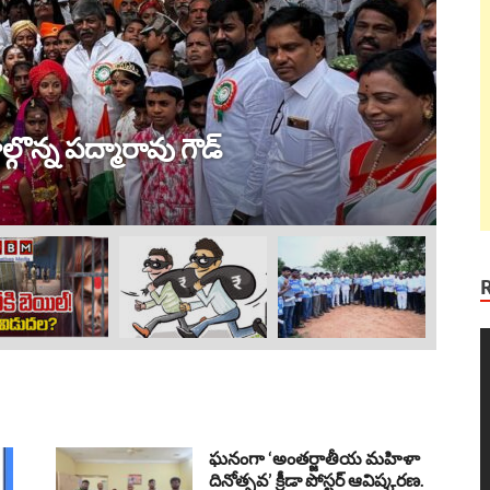
ట్ర
 విజయం !
ల
Au
V
P
ఘనంగా ‘అంతర్జాతీయ మహిళా
దినోత్సవ’ క్రీడా పోస్టర్ ఆవిష్కరణ.