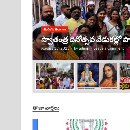
ట్రెండింగ్
/
తెలంగాణ
కృష్ణుడు ఎక్కడ ఉంటే, అక్కడే
August 15, 2025
-
by
admin
-
Leave a Comment
తాజా వార్తలు