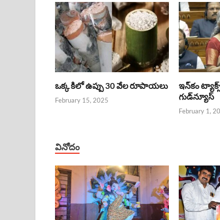
ఒక్క కిలో ఉప్పు 30 వేల రూపాయలు
ఇన్‌కం ట్యాక్స
గుడ్‌న్యూస్‌
February 15, 2025
February 1, 2
వినోదం