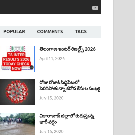
POPULAR
COMMENTS
TAGS
తెలంగాణ ఇంటర్ రిజల్ట్స్ 2026
April 11, 2026
రోజు రోజుకి సిద్దిపేటలో
పెరిగిపోతున్నా కరోన కేసుల సంఖ్య
July 15, 2020
వికారాబాద్ జిల్లాలో కురుస్తున్న
భారీ వర్షం
July 15, 2020