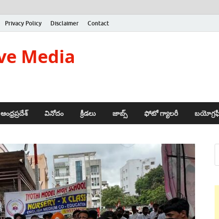
Privacy Policy
Disclaimer
Contact
ve Media
ఆంధ్రప్రదేశ్
వినోదం
క్రీడలు
జాబ్స్
ఫోటో గ్యాలరీ
బయోగ్రఫ