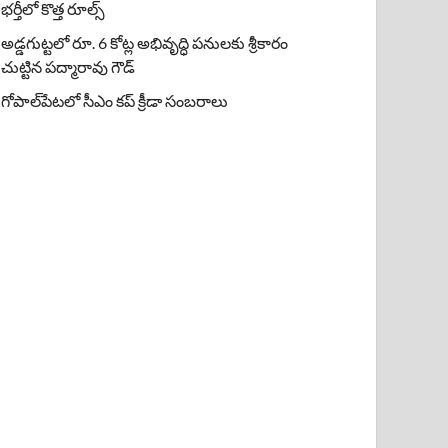
భర్తీలో కొత్త రూల్స్
అడ్డగుట్టలో రూ. 6 కోట్ల అభివృద్ధి పనులకు శ్రీకారం
చుట్టిన పద్మారావు గౌడ్
గోపాల్‌పేటలో సీఎం కప్ క్రీడా సంబరాలు