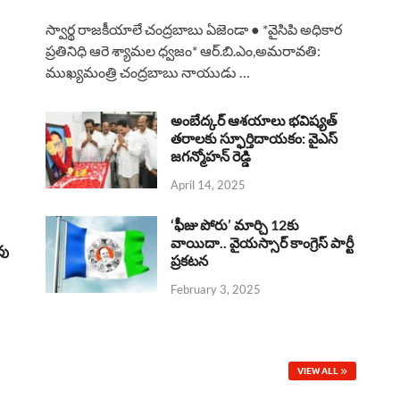
a
h
h
i
h
స్వార్థ రాజకీయాలే చంద్రబాబు ఏజెండా ● *వైసిపి అధికార
c
a
r
n
a
ప్రతినిధి ఆరె శ్యామల ధ్వజం* ఆర్.బి.ఎం,అమరావతి:
ముఖ్యమంత్రి చంద్రబాబు నాయుడు …
e
t
e
k
r
b
s
a
e
e
అంబేద్కర్ ఆశయాలు భవిష్యత్
o
A
తరాలకు స్ఫూర్తిదాయకం: వైఎస్
d
d
జగన్మోహన్ రెడ్డి
o
p
s
I
April 14, 2025
k
p
n
‘ఫీజు పోరు’ మార్చి 12కు
వాయిదా.. వైయస్సార్‌ కాంగ్రెస్‌ పార్టీ
వు
ప్రకటన
February 3, 2025
VIEW ALL