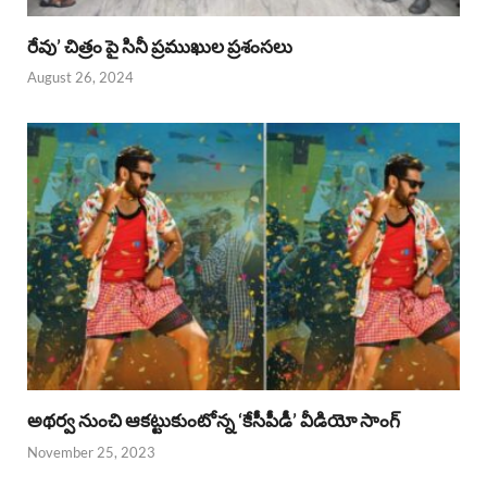
రేవు’ చిత్రం పై సినీ ప్రముఖుల ప్రశంసలు
August 26, 2024
అథర్వ నుంచి ఆకట్టుకుంటోన్న ‘కేసీపీడీ’ వీడియో సాంగ్
November 25, 2023