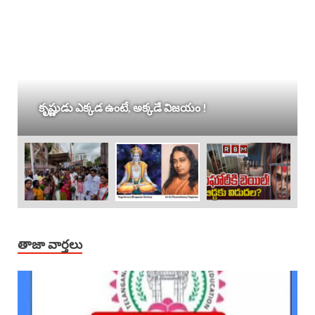
కృష్ణుడు ఎక్కడ ఉంటే, అక్కడే విజయం !
తాజా వార్తలు