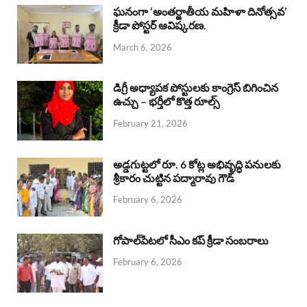
b
s
a
e
e
ఘనంగా ‘అంతర్జాతీయ మహిళా దినోత్సవ’
క్రీడా పోస్టర్ ఆవిష్కరణ.
o
A
d
d
March 6, 2026
o
p
s
I
k
p
n
డిగ్రీ అధ్యాపక పోస్టులకు కాంగ్రెస్ బిగించిన
ఉచ్చు – భర్తీలో కొత్త రూల్స్
February 21, 2026
అడ్డగుట్టలో రూ. 6 కోట్ల అభివృద్ధి పనులకు
శ్రీకారం చుట్టిన పద్మారావు గౌడ్
February 6, 2026
గోపాల్‌పేటలో సీఎం కప్ క్రీడా సంబరాలు
February 6, 2026