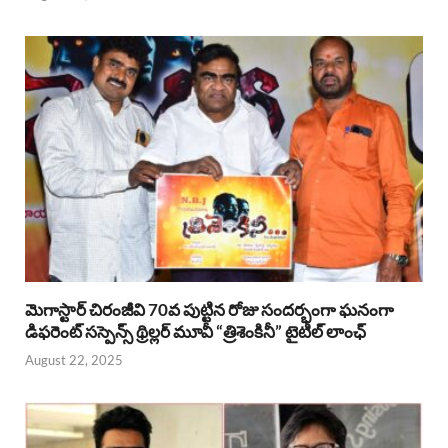
మెగాస్టార్ చిరంజీవి 70వ పుట్టిన రోజు సందర్భంగా ఘనంగా
డిఫరెంట్ సస్పెన్స్ థ్రిల్లర్ మూవీ “త్రిశెంకినీ” టైటిల్ లాంఛ్
August 22, 2025