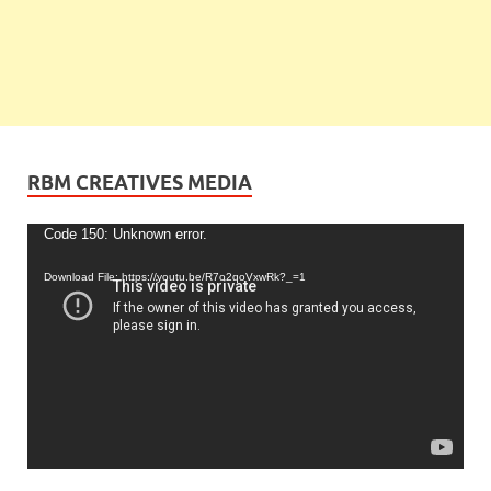
RBM CREATIVES MEDIA
Video
Code 150: Unknown error.
Player
Download File: https://youtu.be/R7o2qoVxwRk?_=1