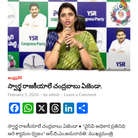
ఆంధ్రప్రదేశ్
స్వార్థ రాజకీయాలే చంద్రబాబు ఏజెండా.
February 1, 2026
-
by
admin
-
Leave a Comment
F
W
X
T
L
S
a
h
h
i
h
స్వార్థ రాజకీయాలే చంద్రబాబు ఏజెండా ● *వైసిపి అధికార ప్రతినిధి
c
a
r
n
a
ఆరె శ్యామల ధ్వజం* ఆర్.బి.ఎం,అమరావతి: ముఖ్యమంత్రి