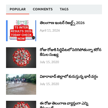
POPULAR
COMMENTS
TAGS
తెలంగాణ ఇంటర్ రిజల్ట్స్ 2026
April 11, 2026
రోజు రోజుకి సిద్దిపేటలో పెరిగిపోతున్నా కరోన
కేసుల సంఖ్య
July 15, 2020
వికారాబాద్ జిల్లాలో కురుస్తున్న భారీ వర్షం
July 15, 2020
ఈ రోజు తెలంగాణ వ్యాప్తంగా ఎన్ని
కేసులంటే