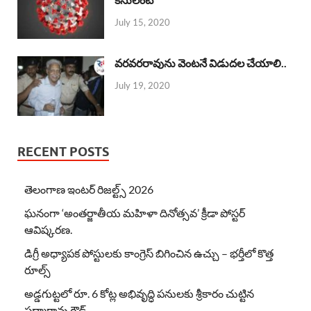
July 15, 2020
వరవరరావును వెంటనే విడుదల చేయాలి..
July 19, 2020
RECENT POSTS
తెలంగాణ ఇంటర్ రిజల్ట్స్ 2026
ఘనంగా ‘అంతర్జాతీయ మహిళా దినోత్సవ’ క్రీడా పోస్టర్
ఆవిష్కరణ.
డిగ్రీ అధ్యాపక పోస్టులకు కాంగ్రెస్ బిగించిన ఉచ్చు – భర్తీలో కొత్త
రూల్స్
అడ్డగుట్టలో రూ. 6 కోట్ల అభివృద్ధి పనులకు శ్రీకారం చుట్టిన
పద్మారావు గౌడ్