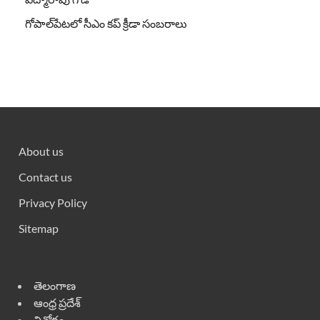
గోపాల్‌పేటలో సీఎం కప్ క్రీడా సంబరాలు
About us
Contact us
Privacy Policy
Sitemap
తెలంగాణ
ఆంధ్ర ప్రదేశ్
వినోదం