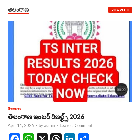
తెలంగాణ
VIEW ALL
తెలంగాణ
తెలంగాణ ఇంటర్ రిజల్ట్స్ 2026
April 11, 2026
-
by
admin
-
Leave a Comment
F
W
X
T
L
S