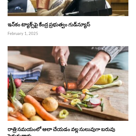
ఇన్‌కం ట్యాక్స్‌పై కేంద్ర ప్రభుత్వం గుడ్‌న్యూస్‌
February 1, 2025
రాత్రి సమయంలో ఆలా చేయడం వల్ల సులువుగా బరువు
పెరుగుతారు