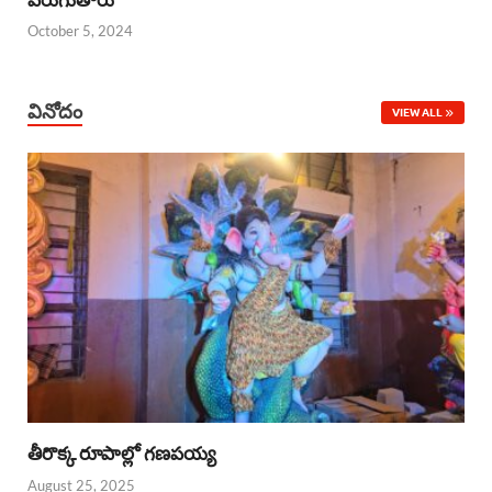
October 5, 2024
వినోదం
VIEW ALL
తీరొక్క రూపాల్లో గణపయ్య
August 25, 2025