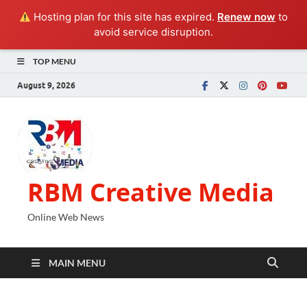
Hosting plan for this site has expired.
Renew now
to
avoid service disruption.
TOP MENU
August 9, 2026
RBM Creative Media
Online Web News
MAIN MENU