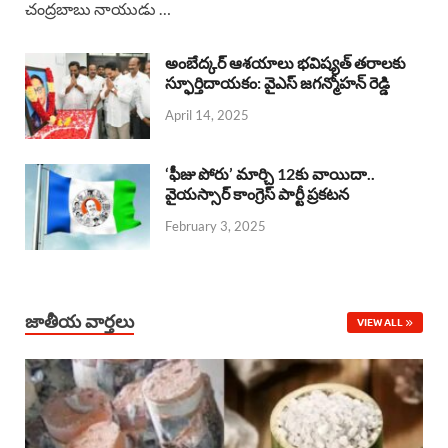
చంద్రబాబు నాయుడు …
e
t
e
k
r
b
s
a
e
e
అంబేద్కర్ ఆశయాలు భవిష్యత్ తరాలకు
o
A
స్ఫూర్తిదాయకం: వైఎస్ జగన్మోహన్ రెడ్డి
d
d
April 14, 2025
o
p
s
I
k
p
n
‘ఫీజు పోరు’ మార్చి 12కు వాయిదా..
వైయస్సార్‌ కాంగ్రెస్‌ పార్టీ ప్రకటన
February 3, 2025
జాతీయ వార్తలు
VIEW ALL