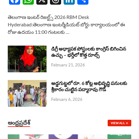
a
h
h
i
h
తెలంగాణ ఇంటర్ రిజల్ట్స్ 2026 RBM Desk
c
a
r
n
a
Hyderabad:తెలంగాణ ఇంటర్మీడియట్ బోర్డు కార్యాలయంలో ఈ
రోజు ఉదయం 11:00 గంటలకు …
e
t
e
k
r
b
s
a
e
e
డిగ్రీ అధ్యాపక పోస్టులకు కాంగ్రెస్ బిగించిన
o
A
ఉచ్చు – భర్తీలో కొత్త రూల్స్
d
d
February 21, 2026
o
p
s
I
k
p
n
అడ్డగుట్టలో రూ. 6 కోట్ల అభివృద్ధి పనులకు
శ్రీకారం చుట్టిన పద్మారావు గౌడ్
February 6, 2026
ఆంధ్రప్రదేశ్
VIEW ALL