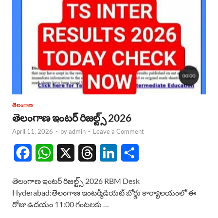
తెలంగాణ
తెలంగాణ ఇంటర్ రిజల్ట్స్ 2026
April 11, 2026
-
by
admin
-
Leave a Comment
F
W
X
T
L
S
a
h
h
i
h
తెలంగాణ ఇంటర్ రిజల్ట్స్ 2026 RBM Desk
c
a
r
n
a
Hyderabad:తెలంగాణ ఇంటర్మీడియట్ బోర్డు కార్యాలయంలో ఈ
రోజు ఉదయం 11:00 గంటలకు …
e
t
e
k
r