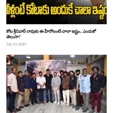
కోట శ్రీనివాస్ రావుకు ఈ హీరోలంటే చాలా ఇష్టం.. ఎందుకో
తెలుసా?
July 13, 2025