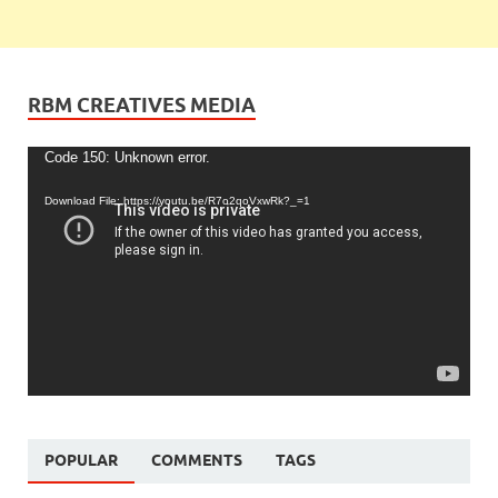
RBM CREATIVES MEDIA
Video
Code 150: Unknown error.
Player
Download File: https://youtu.be/R7o2qoVxwRk?_=1
POPULAR
COMMENTS
TAGS