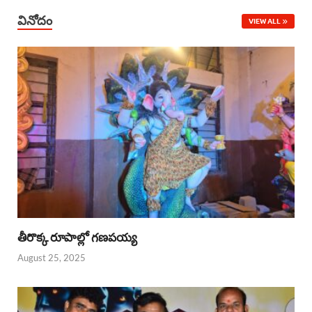
వినోదం
VIEW ALL
తీరొక్క రూపాల్లో గణపయ్య
August 25, 2025