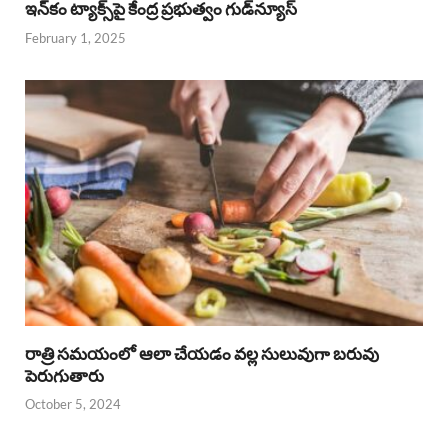
ఇన్‌కం ట్యాక్స్‌పై కేంద్ర ప్రభుత్వం గుడ్‌న్యూస్‌
February 1, 2025
రాత్రి సమయంలో ఆలా చేయడం వల్ల సులువుగా బరువు
పెరుగుతారు
October 5, 2024