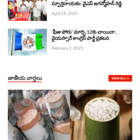
o
A
స్ఫూర్తిదాయకం: వైఎస్ జగన్మోహన్ రెడ్డి
d
d
April 14, 2025
o
p
s
I
k
p
n
‘ఫీజు పోరు’ మార్చి 12కు వాయిదా..
వైయస్సార్‌ కాంగ్రెస్‌ పార్టీ ప్రకటన
February 3, 2025
జాతీయ వార్తలు
VIEW ALL