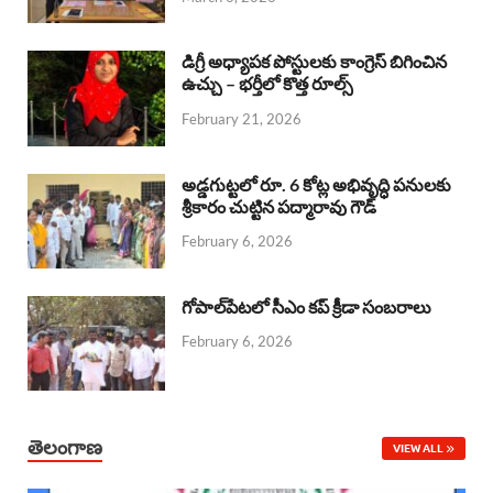
o
p
s
I
k
p
n
డిగ్రీ అధ్యాపక పోస్టులకు కాంగ్రెస్ బిగించిన
ఉచ్చు – భర్తీలో కొత్త రూల్స్
February 21, 2026
అడ్డగుట్టలో రూ. 6 కోట్ల అభివృద్ధి పనులకు
శ్రీకారం చుట్టిన పద్మారావు గౌడ్
February 6, 2026
గోపాల్‌పేటలో సీఎం కప్ క్రీడా సంబరాలు
February 6, 2026
తెలంగాణ
VIEW ALL