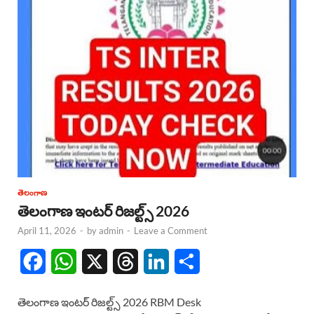
తెలంగాణ
తెలంగాణ ఇంటర్ రిజల్ట్స్ 2026
April 11, 2026
-
by
admin
-
Leave a Comment
F
W
X
T
L
S
a
h
h
i
h
తెలంగాణ ఇంటర్ రిజల్ట్స్ 2026 RBM Desk
c
a
r
n
a