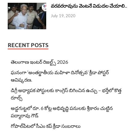
వరవరరావును వెంటనే విడుదల చేయాలి..
July 19, 2020
RECENT POSTS
తెలంగాణ ఇంటర్ రిజల్ట్స్ 2026
ఘనంగా ‘అంతర్జాతీయ మహిళా దినోత్సవ’ క్రీడా పోస్టర్
ఆవిష్కరణ.
డిగ్రీ అధ్యాపక పోస్టులకు కాంగ్రెస్ బిగించిన ఉచ్చు – భర్తీలో కొత్త
రూల్స్
అడ్డగుట్టలో రూ. 6 కోట్ల అభివృద్ధి పనులకు శ్రీకారం చుట్టిన
పద్మారావు గౌడ్
గోపాల్‌పేటలో సీఎం కప్ క్రీడా సంబరాలు