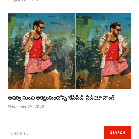
అథర్వ నుంచి ఆకట్టుకుంటోన్న ‘కేసీపీడీ’ వీడియో సాంగ్
November 25, 2023