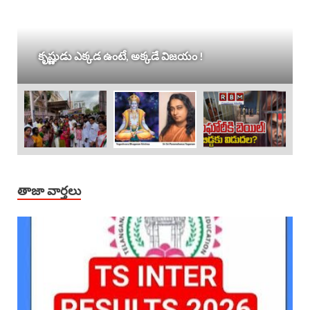
కృష్ణుడు ఎక్కడ ఉంటే, అక్కడే విజయం !
తాజా వార్తలు