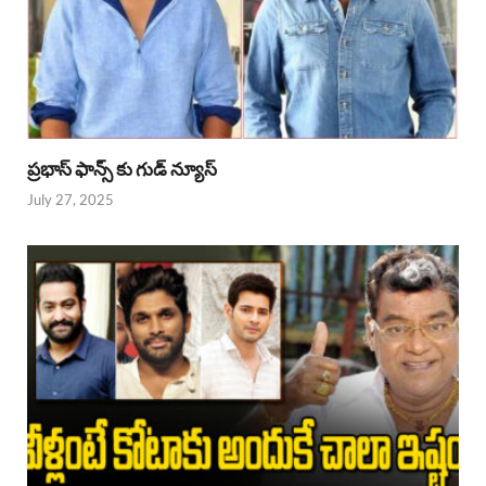
ప్రభాస్ ఫాన్స్ కు గుడ్ న్యూస్
July 27, 2025