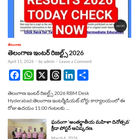
తెలంగాణ
తెలంగాణ ఇంటర్ రిజల్ట్స్ 2026
April 11, 2026
-
by
admin
-
Leave a Comment
F
W
X
T
L
S
a
h
h
i
h
తెలంగాణ ఇంటర్ రిజల్ట్స్ 2026 RBM Desk
c
a
r
n
a
Hyderabad:తెలంగాణ ఇంటర్మీడియట్ బోర్డు కార్యాలయంలో ఈ
రోజు ఉదయం 11:00 గంటలకు …
e
t
e
k
r
b
s
a
e
e
ఘనంగా ‘అంతర్జాతీయ మహిళా దినోత్సవ’
క్రీడా పోస్టర్ ఆవిష్కరణ.
o
A
d
d
March 6, 2026