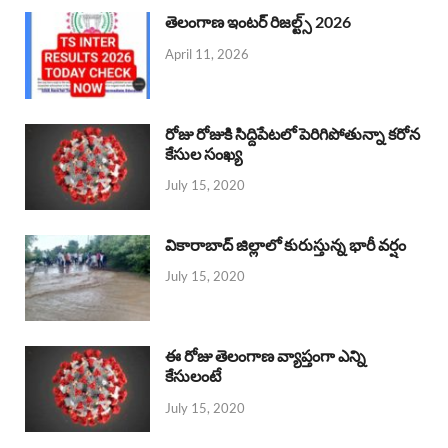
తెలంగాణ ఇంటర్ రిజల్ట్స్ 2026
April 11, 2026
రోజు రోజుకి సిద్దిపేటలో పెరిగిపోతున్నా కరోన
కేసుల సంఖ్య
July 15, 2020
వికారాబాద్ జిల్లాలో కురుస్తున్న భారీ వర్షం
July 15, 2020
ఈ రోజు తెలంగాణ వ్యాప్తంగా ఎన్ని
కేసులంటే
July 15, 2020