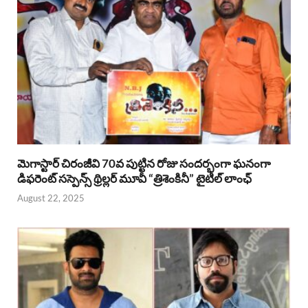
మెగాస్టార్ చిరంజీవి 70వ పుట్టిన రోజు సందర్భంగా ఘనంగా
డిఫరెంట్ సస్పెన్స్ థ్రిల్లర్ మూవీ “త్రిశెంకినీ” టైటిల్ లాంఛ్
August 22, 2025