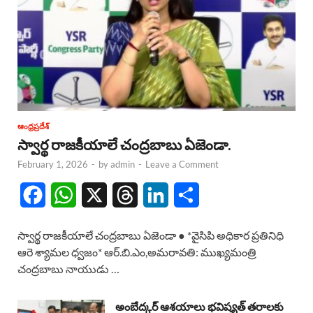
ఆంధ్రప్రదేశ్
స్వార్థ రాజకీయాలే చంద్రబాబు ఏజెండా.
February 1, 2026
-
by
admin
-
Leave a Comment
F
W
X
T
L
S
a
h
h
i
h
స్వార్థ రాజకీయాలే చంద్రబాబు ఏజెండా ● *వైసిపి అధికార ప్రతినిధి
c
a
r
n
a
ఆరె శ్యామల ధ్వజం* ఆర్.బి.ఎం,అమరావతి: ముఖ్యమంత్రి
చంద్రబాబు నాయుడు …
e
t
e
k
r
b
s
a
e
e
అంబేద్కర్ ఆశయాలు భవిష్యత్ తరాలకు