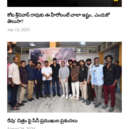
కోట శ్రీనివాస్ రావుకు ఈ హీరోలంటే చాలా ఇష్టం.. ఎందుకో
తెలుసా?
July 13, 2025
రేవు’ చిత్రం పై సినీ ప్రముఖుల ప్రశంసలు
August 26, 2024