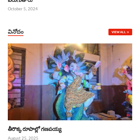
October 5, 2024
వినోదం
VIEW ALL
తీరొక్క రూపాల్లో గణపయ్య
August 25, 2025