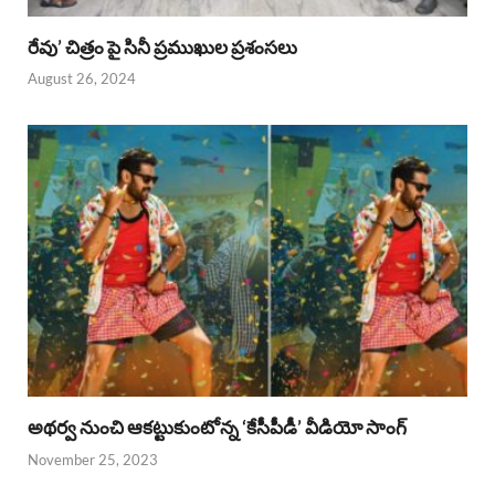
రేవు’ చిత్రం పై సినీ ప్రముఖుల ప్రశంసలు
August 26, 2024
అథర్వ నుంచి ఆకట్టుకుంటోన్న ‘కేసీపీడీ’ వీడియో సాంగ్
November 25, 2023