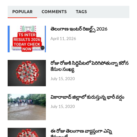
POPULAR
COMMENTS
TAGS
తెలంగాణ ఇంటర్ రిజల్ట్స్ 2026
April 11, 2026
రోజు రోజుకి సిద్దిపేటలో పెరిగిపోతున్నా కరోన
కేసుల సంఖ్య
July 15, 2020
వికారాబాద్ జిల్లాలో కురుస్తున్న భారీ వర్షం
July 15, 2020
ఈ రోజు తెలంగాణ వ్యాప్తంగా ఎన్ని
కేసులంటే