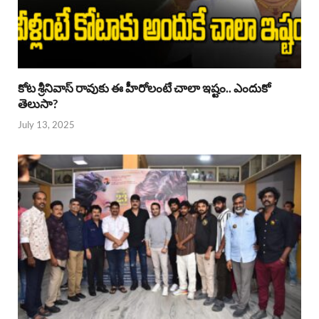
కోట శ్రీనివాస్ రావుకు ఈ హీరోలంటే చాలా ఇష్టం.. ఎందుకో
తెలుసా?
July 13, 2025