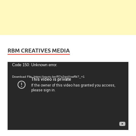
RBM CREATIVES MEDIA
Video
Code 150: Unknown error.
Player
Download File: https://youtu.be/R7o2qoVxwRk?_=1