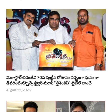
మెగాస్టార్ చిరంజీవి 70వ పుట్టిన రోజు సందర్భంగా ఘనంగా
డిఫరెంట్ సస్పెన్స్ థ్రిల్లర్ మూవీ “త్రిశెంకినీ” టైటిల్ లాంఛ్
August 22, 2025