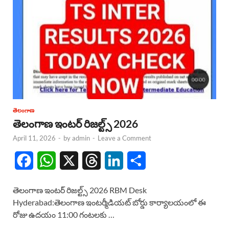
తెలంగాణ
తెలంగాణ ఇంటర్ రిజల్ట్స్ 2026
April 11, 2026
-
by
admin
-
Leave a Comment
F
W
X
T
L
S
a
h
h
i
h
తెలంగాణ ఇంటర్ రిజల్ట్స్ 2026 RBM Desk
c
a
r
n
a
Hyderabad:తెలంగాణ ఇంటర్మీడియట్ బోర్డు కార్యాలయంలో ఈ
రోజు ఉదయం 11:00 గంటలకు …
e
t
e
k
r