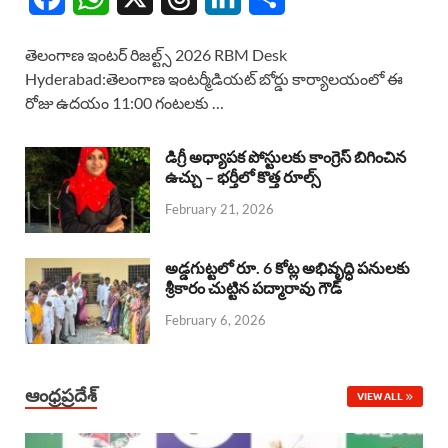
a
h
h
i
h
తెలంగాణ ఇంటర్ రిజల్ట్స్ 2026 RBM Desk
c
a
r
n
a
Hyderabad:తెలంగాణ ఇంటర్మీడియట్ బోర్డు కార్యాలయంలో ఈ
రోజు ఉదయం 11:00 గంటలకు …
e
t
e
k
r
b
s
a
e
e
డిగ్రీ అధ్యాపక పోస్టులకు కాంగ్రెస్ బిగించిన
o
A
ఉచ్చు – భర్తీలో కొత్త రూల్స్
d
d
February 21, 2026
o
p
s
I
k
p
n
అడ్డగుట్టలో రూ. 6 కోట్ల అభివృద్ధి పనులకు
శ్రీకారం చుట్టిన పద్మారావు గౌడ్
February 6, 2026
ఆంధ్రప్రదేశ్
VIEW ALL