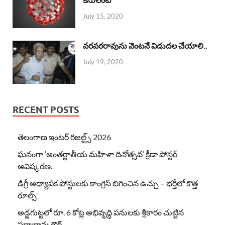
July 15, 2020
వరవరరావును వెంటనే విడుదల చేయాలి..
July 19, 2020
RECENT POSTS
తెలంగాణ ఇంటర్ రిజల్ట్స్ 2026
ఘనంగా ‘అంతర్జాతీయ మహిళా దినోత్సవ’ క్రీడా పోస్టర్
ఆవిష్కరణ.
డిగ్రీ అధ్యాపక పోస్టులకు కాంగ్రెస్ బిగించిన ఉచ్చు – భర్తీలో కొత్త
రూల్స్
అడ్డగుట్టలో రూ. 6 కోట్ల అభివృద్ధి పనులకు శ్రీకారం చుట్టిన
పద్మారావు గౌడ్