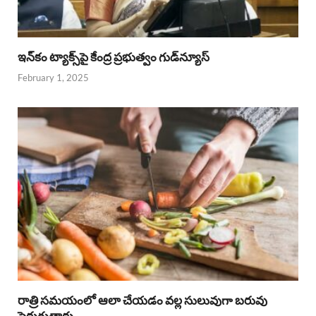
ఇన్‌కం ట్యాక్స్‌పై కేంద్ర ప్రభుత్వం గుడ్‌న్యూస్‌
February 1, 2025
రాత్రి సమయంలో ఆలా చేయడం వల్ల సులువుగా బరువు
పెరుగుతారు