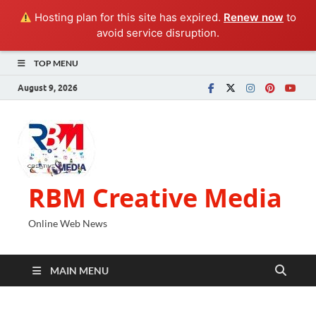
Hosting plan for this site has expired.
Renew now
to
avoid service disruption.
TOP MENU
August 9, 2026
RBM Creative Media
Online Web News
MAIN MENU