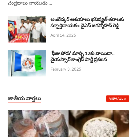
చంద్రబాబు నాయుడు …
e
t
e
k
r
b
s
a
e
e
అంబేద్కర్ ఆశయాలు భవిష్యత్ తరాలకు
o
A
స్ఫూర్తిదాయకం: వైఎస్ జగన్మోహన్ రెడ్డి
d
d
April 14, 2025
o
p
s
I
k
p
n
‘ఫీజు పోరు’ మార్చి 12కు వాయిదా..
వైయస్సార్‌ కాంగ్రెస్‌ పార్టీ ప్రకటన
February 3, 2025
జాతీయ వార్తలు
VIEW ALL