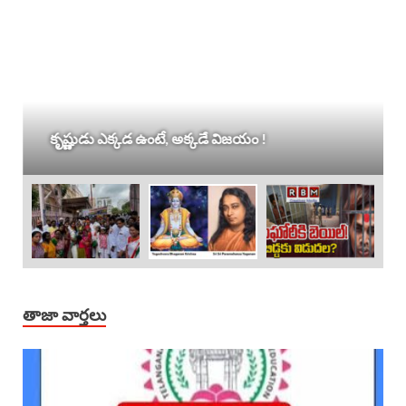
కృష్ణుడు ఎక్కడ ఉంటే, అక్కడే విజయం !
తాజా వార్తలు