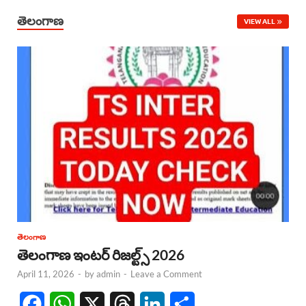
తెలంగాణ
VIEW ALL
తెలంగాణ
తెలంగాణ ఇంటర్ రిజల్ట్స్ 2026
April 11, 2026
-
by
admin
-
Leave a Comment
F
W
X
T
L
S