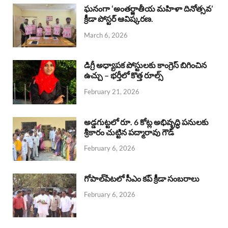
b
s
a
e
e
ఘనంగా ‘అంతర్జాతీయ మహిళా దినోత్సవ’
క్రీడా పోస్టర్ ఆవిష్కరణ.
o
A
d
d
March 6, 2026
o
p
s
I
k
p
n
డిగ్రీ అధ్యాపక పోస్టులకు కాంగ్రెస్ బిగించిన
ఉచ్చు – భర్తీలో కొత్త రూల్స్
February 21, 2026
అడ్డగుట్టలో రూ. 6 కోట్ల అభివృద్ధి పనులకు
శ్రీకారం చుట్టిన పద్మారావు గౌడ్
February 6, 2026
గోపాల్‌పేటలో సీఎం కప్ క్రీడా సంబరాలు
February 6, 2026