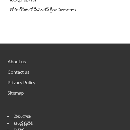
గోపాల్‌పేటలో సీఎం కప్ క్రీడా సంబరాలు
About us
Contact us
Privacy Policy
Sitemap
తెలంగాణ
ఆంధ్ర ప్రదేశ్
వినోదం