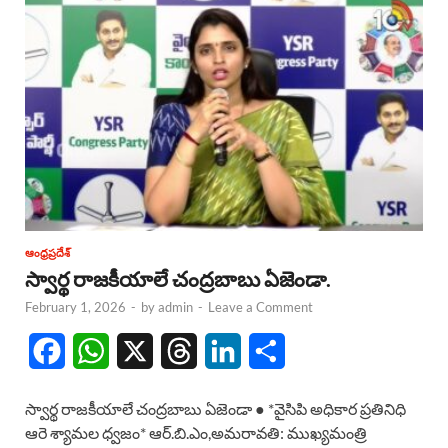
ఆంధ్రప్రదేశ్
స్వార్థ రాజకీయాలే చంద్రబాబు ఏజెండా.
February 1, 2026
-
by
admin
-
Leave a Comment
F
W
X
T
L
S
a
h
h
i
h
స్వార్థ రాజకీయాలే చంద్రబాబు ఏజెండా ● *వైసిపి అధికార ప్రతినిధి
c
a
r
n
a
ఆరె శ్యామల ధ్వజం* ఆర్.బి.ఎం,అమరావతి: ముఖ్యమంత్రి