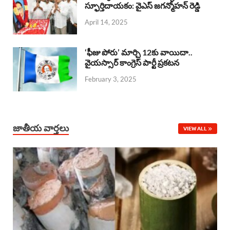
o
A
స్ఫూర్తిదాయకం: వైఎస్ జగన్మోహన్ రెడ్డి
d
d
April 14, 2025
o
p
s
I
k
p
n
‘ఫీజు పోరు’ మార్చి 12కు వాయిదా..
వైయస్సార్‌ కాంగ్రెస్‌ పార్టీ ప్రకటన
February 3, 2025
జాతీయ వార్తలు
VIEW ALL