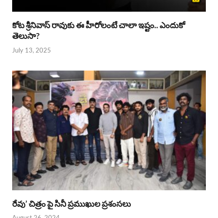
కోట శ్రీనివాస్ రావుకు ఈ హీరోలంటే చాలా ఇష్టం.. ఎందుకో
తెలుసా?
July 13, 2025
రేవు’ చిత్రం పై సినీ ప్రముఖుల ప్రశంసలు
August 26, 2024