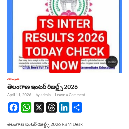
తెలంగాణ
తెలంగాణ ఇంటర్ రిజల్ట్స్ 2026
April 11, 2026
-
by
admin
-
Leave a Comment
F
W
X
T
L
S
a
h
h
i
h
తెలంగాణ ఇంటర్ రిజల్ట్స్ 2026 RBM Desk
c
a
r
n
a