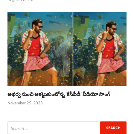
అథర్వ నుంచి ఆకట్టుకుంటోన్న ‘కేసీపీడీ’ వీడియో సాంగ్
November 25, 2023