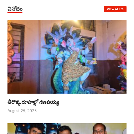
వినోదం
VIEW ALL
తీరొక్క రూపాల్లో గణపయ్య
August 25, 2025