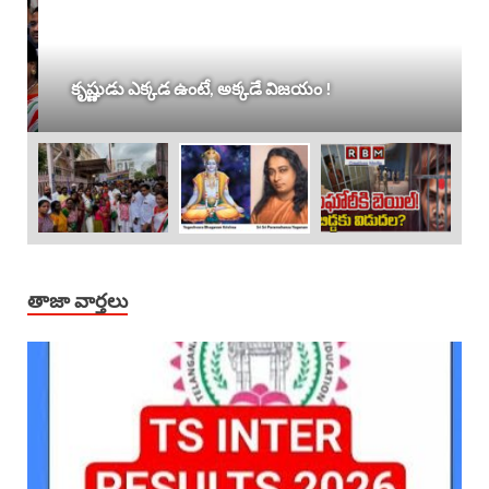
కృష్ణుడు ఎక్కడ ఉంటే, అక్కడే విజయం !
తాజా వార్తలు