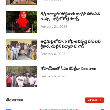
o
p
s
I
k
p
n
డిగ్రీ అధ్యాపక పోస్టులకు కాంగ్రెస్ బిగించిన
ఉచ్చు – భర్తీలో కొత్త రూల్స్
February 21, 2026
అడ్డగుట్టలో రూ. 6 కోట్ల అభివృద్ధి పనులకు
శ్రీకారం చుట్టిన పద్మారావు గౌడ్
February 6, 2026
గోపాల్‌పేటలో సీఎం కప్ క్రీడా సంబరాలు
February 6, 2026
తెలంగాణ
VIEW ALL