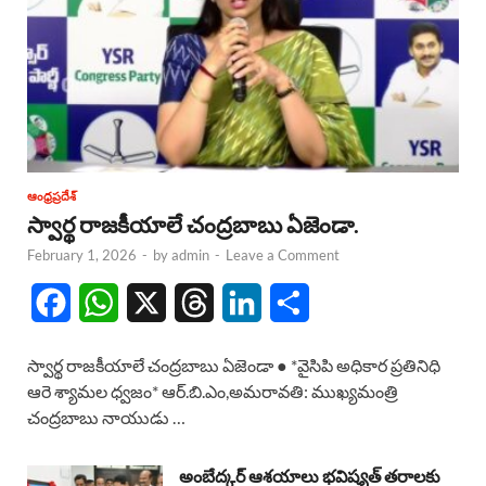
ఆంధ్రప్రదేశ్
స్వార్థ రాజకీయాలే చంద్రబాబు ఏజెండా.
February 1, 2026
-
by
admin
-
Leave a Comment
F
W
X
T
L
S
a
h
h
i
h
స్వార్థ రాజకీయాలే చంద్రబాబు ఏజెండా ● *వైసిపి అధికార ప్రతినిధి
c
a
r
n
a
ఆరె శ్యామల ధ్వజం* ఆర్.బి.ఎం,అమరావతి: ముఖ్యమంత్రి
చంద్రబాబు నాయుడు …
e
t
e
k
r
b
s
a
e
e
అంబేద్కర్ ఆశయాలు భవిష్యత్ తరాలకు