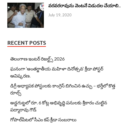
వరవరరావును వెంటనే విడుదల చేయాలి..
July 19, 2020
RECENT POSTS
తెలంగాణ ఇంటర్ రిజల్ట్స్ 2026
ఘనంగా ‘అంతర్జాతీయ మహిళా దినోత్సవ’ క్రీడా పోస్టర్
ఆవిష్కరణ.
డిగ్రీ అధ్యాపక పోస్టులకు కాంగ్రెస్ బిగించిన ఉచ్చు – భర్తీలో కొత్త
రూల్స్
అడ్డగుట్టలో రూ. 6 కోట్ల అభివృద్ధి పనులకు శ్రీకారం చుట్టిన
పద్మారావు గౌడ్
గోపాల్‌పేటలో సీఎం కప్ క్రీడా సంబరాలు