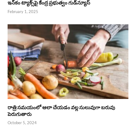
ఇన్‌కం ట్యాక్స్‌పై కేంద్ర ప్రభుత్వం గుడ్‌న్యూస్‌
February 1, 2025
రాత్రి సమయంలో ఆలా చేయడం వల్ల సులువుగా బరువు
పెరుగుతారు
October 5, 2024