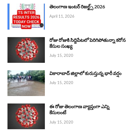
తెలంగాణ ఇంటర్ రిజల్ట్స్ 2026
April 11, 2026
రోజు రోజుకి సిద్దిపేటలో పెరిగిపోతున్నా కరోన
కేసుల సంఖ్య
July 15, 2020
వికారాబాద్ జిల్లాలో కురుస్తున్న భారీ వర్షం
July 15, 2020
ఈ రోజు తెలంగాణ వ్యాప్తంగా ఎన్ని
కేసులంటే
July 15, 2020