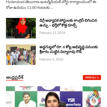
Hyderabad:తెలంగాణ ఇంటర్మీడియట్ బోర్డు కార్యాలయంలో ఈ
రోజు ఉదయం 11:00 గంటలకు …
e
t
e
k
r
b
s
a
e
e
డిగ్రీ అధ్యాపక పోస్టులకు కాంగ్రెస్ బిగించిన
o
A
ఉచ్చు – భర్తీలో కొత్త రూల్స్
d
d
February 21, 2026
o
p
s
I
k
p
n
అడ్డగుట్టలో రూ. 6 కోట్ల అభివృద్ధి పనులకు
శ్రీకారం చుట్టిన పద్మారావు గౌడ్
February 6, 2026
ఆంధ్రప్రదేశ్
VIEW ALL