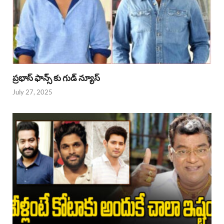
ప్రభాస్ ఫాన్స్ కు గుడ్ న్యూస్
July 27, 2025