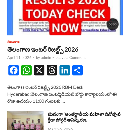
తెలంగాణ
తెలంగాణ ఇంటర్ రిజల్ట్స్ 2026
April 11, 2026
-
by
admin
-
Leave a Comment
F
W
X
T
L
S
a
h
h
i
h
తెలంగాణ ఇంటర్ రిజల్ట్స్ 2026 RBM Desk
c
a
r
n
a
Hyderabad:తెలంగాణ ఇంటర్మీడియట్ బోర్డు కార్యాలయంలో ఈ
రోజు ఉదయం 11:00 గంటలకు …
e
t
e
k
r
b
s
a
e
e
ఘనంగా ‘అంతర్జాతీయ మహిళా దినోత్సవ’
క్రీడా పోస్టర్ ఆవిష్కరణ.
o
A
d
d
March 6, 2026