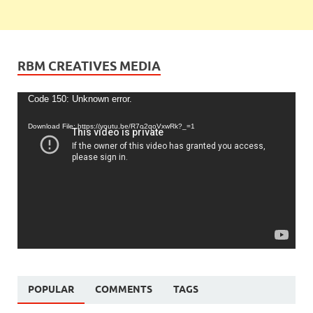
RBM CREATIVES MEDIA
Video
Code 150: Unknown error.
Player
Download File: https://youtu.be/R7o2qoVxwRk?_=1
POPULAR
COMMENTS
TAGS