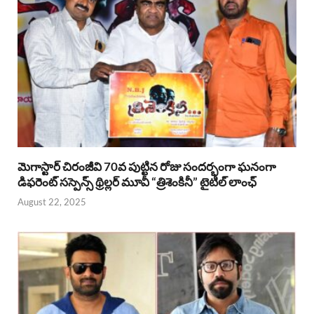
మెగాస్టార్ చిరంజీవి 70వ పుట్టిన రోజు సందర్భంగా ఘనంగా
డిఫరెంట్ సస్పెన్స్ థ్రిల్లర్ మూవీ “త్రిశెంకినీ” టైటిల్ లాంఛ్
August 22, 2025