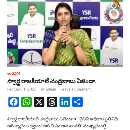
ఆంధ్రప్రదేశ్
స్వార్థ రాజకీయాలే చంద్రబాబు ఏజెండా.
February 1, 2026
-
by
admin
-
Leave a Comment
F
W
X
T
L
S
a
h
h
i
h
స్వార్థ రాజకీయాలే చంద్రబాబు ఏజెండా ● *వైసిపి అధికార ప్రతినిధి
c
a
r
n
a
ఆరె శ్యామల ధ్వజం* ఆర్.బి.ఎం,అమరావతి: ముఖ్యమంత్రి