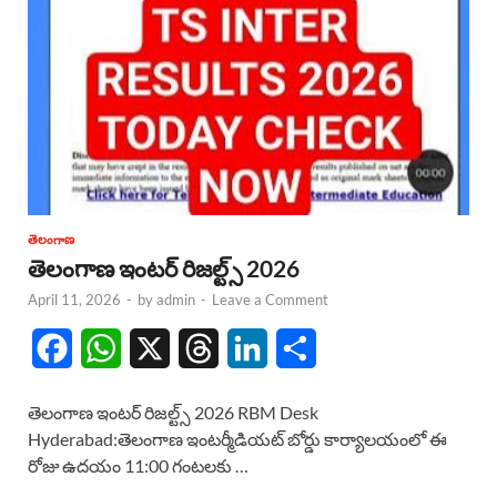
తెలంగాణ
తెలంగాణ ఇంటర్ రిజల్ట్స్ 2026
April 11, 2026
-
by
admin
-
Leave a Comment
F
W
X
T
L
S
a
h
h
i
h
తెలంగాణ ఇంటర్ రిజల్ట్స్ 2026 RBM Desk
c
a
r
n
a
Hyderabad:తెలంగాణ ఇంటర్మీడియట్ బోర్డు కార్యాలయంలో ఈ
రోజు ఉదయం 11:00 గంటలకు …
e
t
e
k
r