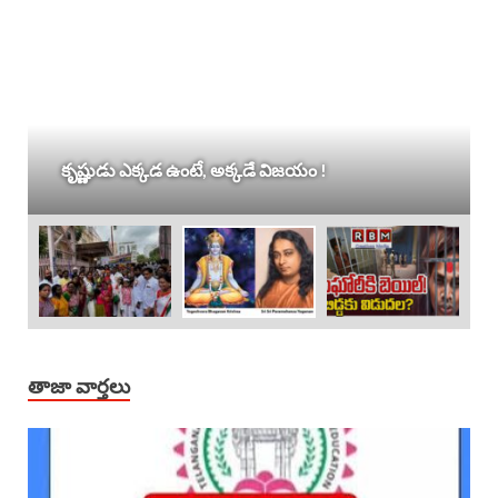
కృష్ణుడు ఎక్కడ ఉంటే, అక్కడే విజయం !
తాజా వార్తలు