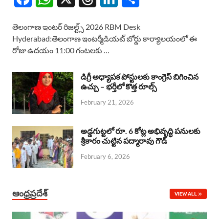
a
h
h
i
h
తెలంగాణ ఇంటర్ రిజల్ట్స్ 2026 RBM Desk
c
a
r
n
a
Hyderabad:తెలంగాణ ఇంటర్మీడియట్ బోర్డు కార్యాలయంలో ఈ
రోజు ఉదయం 11:00 గంటలకు …
e
t
e
k
r
b
s
a
e
e
డిగ్రీ అధ్యాపక పోస్టులకు కాంగ్రెస్ బిగించిన
o
A
ఉచ్చు – భర్తీలో కొత్త రూల్స్
d
d
February 21, 2026
o
p
s
I
k
p
n
అడ్డగుట్టలో రూ. 6 కోట్ల అభివృద్ధి పనులకు
శ్రీకారం చుట్టిన పద్మారావు గౌడ్
February 6, 2026
ఆంధ్రప్రదేశ్
VIEW ALL