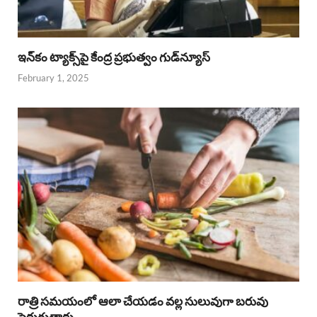
ఇన్‌కం ట్యాక్స్‌పై కేంద్ర ప్రభుత్వం గుడ్‌న్యూస్‌
February 1, 2025
రాత్రి సమయంలో ఆలా చేయడం వల్ల సులువుగా బరువు
పెరుగుతారు