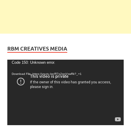
RBM CREATIVES MEDIA
Video
Code 150: Unknown error.
Player
Download File: https://youtu.be/R7o2qoVxwRk?_=1