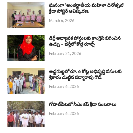
b
s
a
e
e
ఘనంగా ‘అంతర్జాతీయ మహిళా దినోత్సవ’
క్రీడా పోస్టర్ ఆవిష్కరణ.
o
A
d
d
March 6, 2026
o
p
s
I
k
p
n
డిగ్రీ అధ్యాపక పోస్టులకు కాంగ్రెస్ బిగించిన
ఉచ్చు – భర్తీలో కొత్త రూల్స్
February 21, 2026
అడ్డగుట్టలో రూ. 6 కోట్ల అభివృద్ధి పనులకు
శ్రీకారం చుట్టిన పద్మారావు గౌడ్
February 6, 2026
గోపాల్‌పేటలో సీఎం కప్ క్రీడా సంబరాలు
February 6, 2026