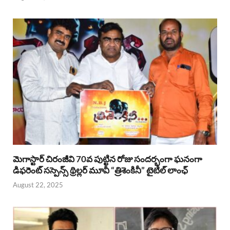
మెగాస్టార్ చిరంజీవి 70వ పుట్టిన రోజు సందర్భంగా ఘనంగా
డిఫరెంట్ సస్పెన్స్ థ్రిల్లర్ మూవీ “త్రిశెంకినీ” టైటిల్ లాంఛ్
August 22, 2025