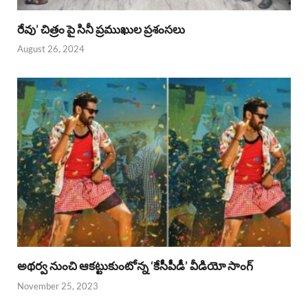
రేవు’ చిత్రం పై సినీ ప్రముఖుల ప్రశంసలు
August 26, 2024
అథర్వ నుంచి ఆకట్టుకుంటోన్న ‘కేసీపీడీ’ వీడియో సాంగ్
November 25, 2023