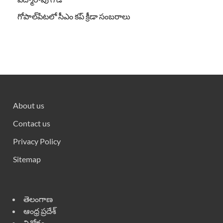
గోపాల్‌పేటలో సీఎం కప్ క్రీడా సంబరాలు
About us
Contact us
Privacy Policy
Sitemap
తెలంగాణ
ఆంధ్ర ప్రదేశ్
వినోదం