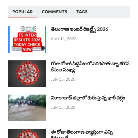
POPULAR
COMMENTS
TAGS
తెలంగాణ ఇంటర్ రిజల్ట్స్ 2026
April 11, 2026
రోజు రోజుకి సిద్దిపేటలో పెరిగిపోతున్నా కరోన
కేసుల సంఖ్య
July 15, 2020
వికారాబాద్ జిల్లాలో కురుస్తున్న భారీ వర్షం
July 15, 2020
ఈ రోజు తెలంగాణ వ్యాప్తంగా ఎన్ని
కేసులంటే