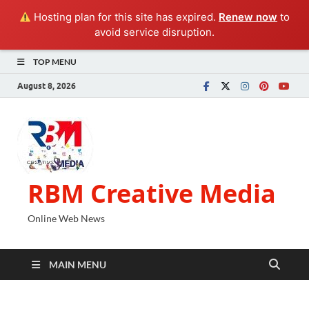
Hosting plan for this site has expired.
Renew now
to
avoid service disruption.
TOP MENU
August 8, 2026
RBM Creative Media
Online Web News
MAIN MENU