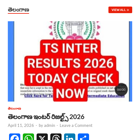
తెలంగాణ
VIEW ALL
తెలంగాణ
తెలంగాణ ఇంటర్ రిజల్ట్స్ 2026
April 11, 2026
-
by
admin
-
Leave a Comment
F
W
X
T
L
S