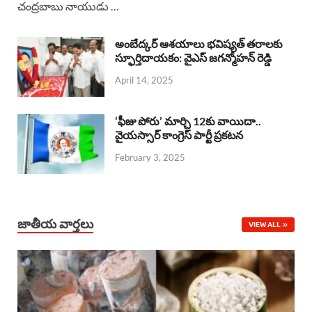
చంద్రబాబు నాయుడు …
e
t
e
k
r
b
s
a
e
e
అంబేద్కర్ ఆశయాలు భవిష్యత్ తరాలకు
o
A
స్ఫూర్తిదాయకం: వైఎస్ జగన్మోహన్ రెడ్డి
d
d
April 14, 2025
o
p
s
I
k
p
n
‘ఫీజు పోరు’ మార్చి 12కు వాయిదా..
వైయస్సార్‌ కాంగ్రెస్‌ పార్టీ ప్రకటన
February 3, 2025
జాతీయ వార్తలు
VIEW ALL