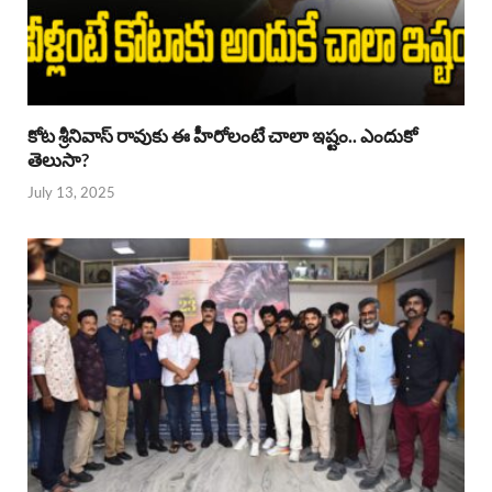
కోట శ్రీనివాస్ రావుకు ఈ హీరోలంటే చాలా ఇష్టం.. ఎందుకో
తెలుసా?
July 13, 2025