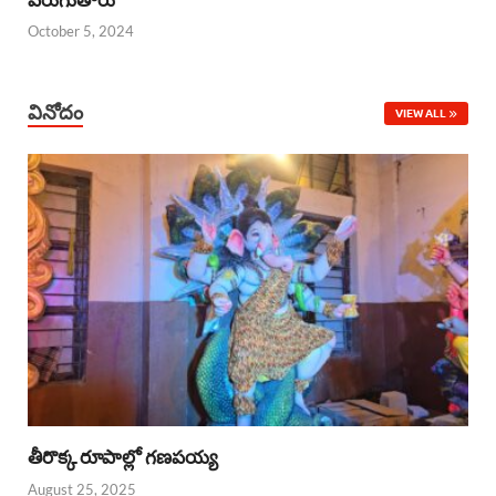
October 5, 2024
వినోదం
VIEW ALL
తీరొక్క రూపాల్లో గణపయ్య
August 25, 2025