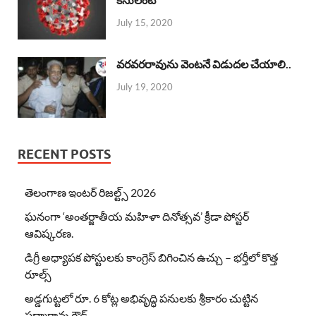
July 15, 2020
వరవరరావును వెంటనే విడుదల చేయాలి..
July 19, 2020
RECENT POSTS
తెలంగాణ ఇంటర్ రిజల్ట్స్ 2026
ఘనంగా ‘అంతర్జాతీయ మహిళా దినోత్సవ’ క్రీడా పోస్టర్
ఆవిష్కరణ.
డిగ్రీ అధ్యాపక పోస్టులకు కాంగ్రెస్ బిగించిన ఉచ్చు – భర్తీలో కొత్త
రూల్స్
అడ్డగుట్టలో రూ. 6 కోట్ల అభివృద్ధి పనులకు శ్రీకారం చుట్టిన
పద్మారావు గౌడ్