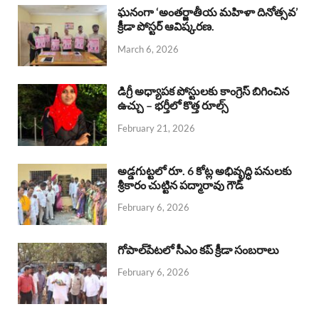
b
s
a
e
e
ఘనంగా ‘అంతర్జాతీయ మహిళా దినోత్సవ’
క్రీడా పోస్టర్ ఆవిష్కరణ.
o
A
d
d
March 6, 2026
o
p
s
I
k
p
n
డిగ్రీ అధ్యాపక పోస్టులకు కాంగ్రెస్ బిగించిన
ఉచ్చు – భర్తీలో కొత్త రూల్స్
February 21, 2026
అడ్డగుట్టలో రూ. 6 కోట్ల అభివృద్ధి పనులకు
శ్రీకారం చుట్టిన పద్మారావు గౌడ్
February 6, 2026
గోపాల్‌పేటలో సీఎం కప్ క్రీడా సంబరాలు
February 6, 2026