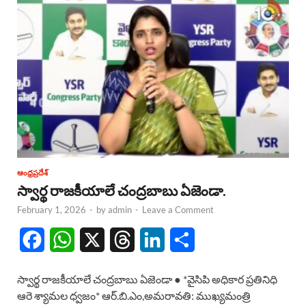
ఆంధ్రప్రదేశ్
స్వార్థ రాజకీయాలే చంద్రబాబు ఏజెండా.
February 1, 2026
-
by
admin
-
Leave a Comment
F
W
X
T
L
S
a
h
h
i
h
స్వార్థ రాజకీయాలే చంద్రబాబు ఏజెండా ● *వైసిపి అధికార ప్రతినిధి
c
a
r
n
a
ఆరె శ్యామల ధ్వజం* ఆర్.బి.ఎం,అమరావతి: ముఖ్యమంత్రి