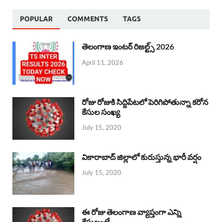
POPULAR
COMMENTS
TAGS
తెలంగాణ ఇంటర్ రిజల్ట్స్ 2026
April 11, 2026
రోజు రోజుకి సిద్దిపేటలో పెరిగిపోతున్నా కరోన
కేసుల సంఖ్య
July 15, 2020
వికారాబాద్ జిల్లాలో కురుస్తున్న భారీ వర్షం
July 15, 2020
ఈ రోజు తెలంగాణ వ్యాప్తంగా ఎన్ని
కేసులంటే