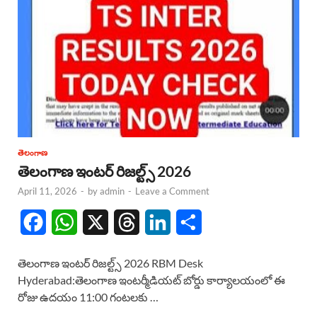
తెలంగాణ
తెలంగాణ ఇంటర్ రిజల్ట్స్ 2026
April 11, 2026
-
by
admin
-
Leave a Comment
F
W
X
T
L
S
a
h
h
i
h
తెలంగాణ ఇంటర్ రిజల్ట్స్ 2026 RBM Desk
c
a
r
n
a
Hyderabad:తెలంగాణ ఇంటర్మీడియట్ బోర్డు కార్యాలయంలో ఈ
రోజు ఉదయం 11:00 గంటలకు …
e
t
e
k
r