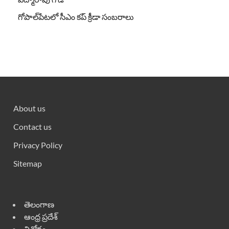
గోపాల్‌పేటలో సీఎం కప్ క్రీడా సంబరాలు
About us
Contact us
Privacy Policy
Sitemap
తెలంగాణ
ఆంధ్ర ప్రదేశ్
వినోదం