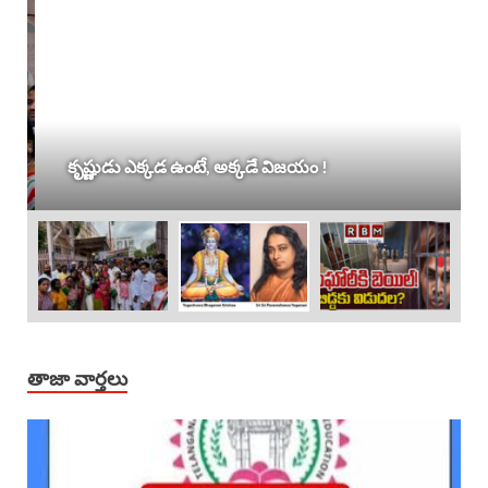
కృష్ణుడు ఎక్కడ ఉంటే, అక్కడే విజయం !
తాజా వార్తలు