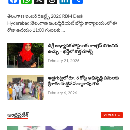
a
h
h
i
h
తెలంగాణ ఇంటర్ రిజల్ట్స్ 2026 RBM Desk
c
a
r
n
a
Hyderabad:తెలంగాణ ఇంటర్మీడియట్ బోర్డు కార్యాలయంలో ఈ
రోజు ఉదయం 11:00 గంటలకు …
e
t
e
k
r
b
s
a
e
e
డిగ్రీ అధ్యాపక పోస్టులకు కాంగ్రెస్ బిగించిన
o
A
ఉచ్చు – భర్తీలో కొత్త రూల్స్
d
d
February 21, 2026
o
p
s
I
k
p
n
అడ్డగుట్టలో రూ. 6 కోట్ల అభివృద్ధి పనులకు
శ్రీకారం చుట్టిన పద్మారావు గౌడ్
February 6, 2026
ఆంధ్రప్రదేశ్
VIEW ALL