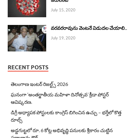
July 15, 2020
వరవరరావును వెంటనే విడుదల చేయాలి..
July 19, 2020
RECENT POSTS
తెలంగాణ ఇంటర్ రిజల్ట్స్ 2026
ఘనంగా ‘అంతర్జాతీయ మహిళా దినోత్సవ’ క్రీడా పోస్టర్
ఆవిష్కరణ.
డిగ్రీ అధ్యాపక పోస్టులకు కాంగ్రెస్ బిగించిన ఉచ్చు – భర్తీలో కొత్త
రూల్స్
అడ్డగుట్టలో రూ. 6 కోట్ల అభివృద్ధి పనులకు శ్రీకారం చుట్టిన
పద్మారావు గౌడ్