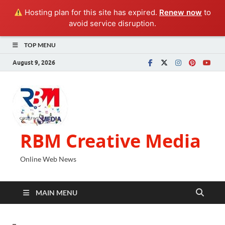
Hosting plan for this site has expired.
Renew now
to
avoid service disruption.
TOP MENU
August 9, 2026
RBM Creative Media
Online Web News
MAIN MENU