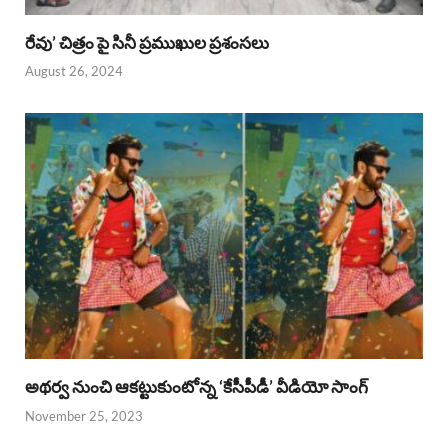
రేవు’ చిత్రం పై సినీ ప్రముఖుల ప్రశంసలు
August 26, 2024
అథర్వ నుంచి ఆకట్టుకుంటోన్న ‘కేసీపీడీ’ వీడియో సాంగ్
November 25, 2023