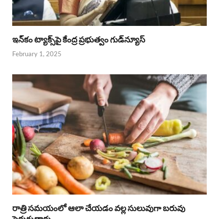
ఇన్‌కం ట్యాక్స్‌పై కేంద్ర ప్రభుత్వం గుడ్‌న్యూస్‌
February 1, 2025
రాత్రి సమయంలో ఆలా చేయడం వల్ల సులువుగా బరువు
పెరుగుతారు