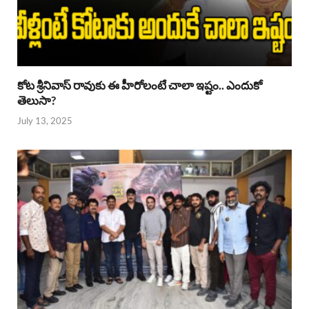
కోట శ్రీనివాస్ రావుకు ఈ హీరోలంటే చాలా ఇష్టం.. ఎందుకో
తెలుసా?
July 13, 2025