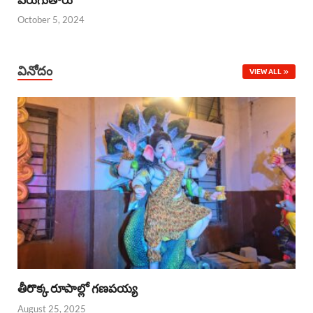
October 5, 2024
వినోదం
VIEW ALL
తీరొక్క రూపాల్లో గణపయ్య
August 25, 2025