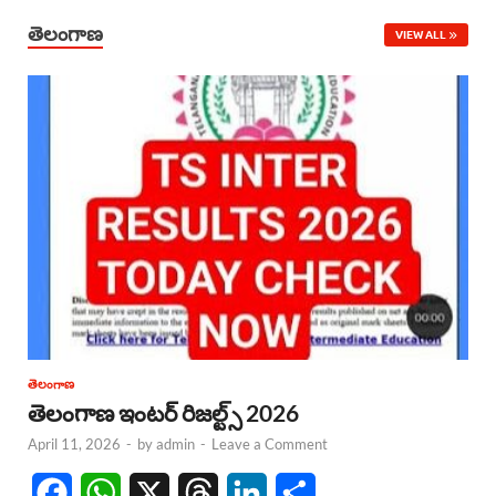
తెలంగాణ
VIEW ALL
తెలంగాణ
తెలంగాణ ఇంటర్ రిజల్ట్స్ 2026
April 11, 2026
-
by
admin
-
Leave a Comment
F
W
X
T
L
S