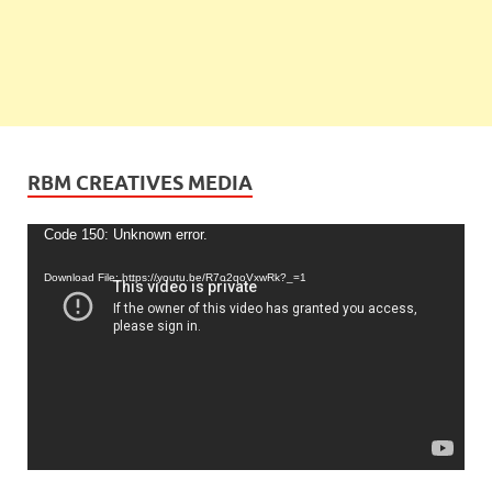
RBM CREATIVES MEDIA
Video
Code 150: Unknown error.
Player
Download File: https://youtu.be/R7o2qoVxwRk?_=1