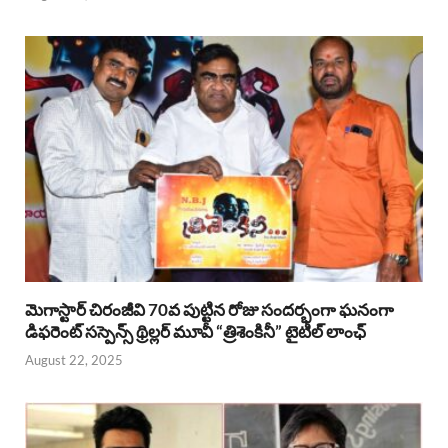
మెగాస్టార్ చిరంజీవి 70వ పుట్టిన రోజు సందర్భంగా ఘనంగా
డిఫరెంట్ సస్పెన్స్ థ్రిల్లర్ మూవీ “త్రిశెంకినీ” టైటిల్ లాంఛ్
August 22, 2025