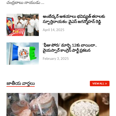
చంద్రబాబు నాయుడు …
e
t
e
k
r
b
s
a
e
e
అంబేద్కర్ ఆశయాలు భవిష్యత్ తరాలకు
o
A
స్ఫూర్తిదాయకం: వైఎస్ జగన్మోహన్ రెడ్డి
d
d
April 14, 2025
o
p
s
I
k
p
n
‘ఫీజు పోరు’ మార్చి 12కు వాయిదా..
వైయస్సార్‌ కాంగ్రెస్‌ పార్టీ ప్రకటన
February 3, 2025
జాతీయ వార్తలు
VIEW ALL