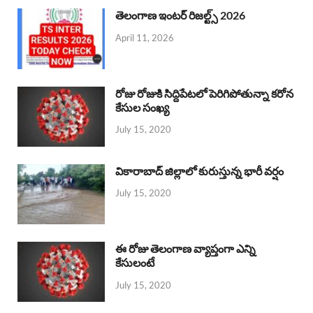
తెలంగాణ ఇంటర్ రిజల్ట్స్ 2026
April 11, 2026
రోజు రోజుకి సిద్దిపేటలో పెరిగిపోతున్నా కరోన
కేసుల సంఖ్య
July 15, 2020
వికారాబాద్ జిల్లాలో కురుస్తున్న భారీ వర్షం
July 15, 2020
ఈ రోజు తెలంగాణ వ్యాప్తంగా ఎన్ని
కేసులంటే
July 15, 2020