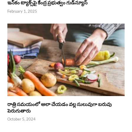
ఇన్‌కం ట్యాక్స్‌పై కేంద్ర ప్రభుత్వం గుడ్‌న్యూస్‌
February 1, 2025
రాత్రి సమయంలో ఆలా చేయడం వల్ల సులువుగా బరువు
పెరుగుతారు
October 5, 2024