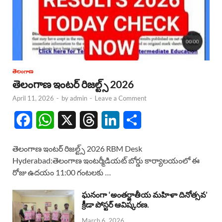
తెలంగాణ
తెలంగాణ ఇంటర్ రిజల్ట్స్ 2026
April 11, 2026
-
by
admin
-
Leave a Comment
F
W
X
T
L
S
a
h
h
i
h
తెలంగాణ ఇంటర్ రిజల్ట్స్ 2026 RBM Desk
c
a
r
n
a
Hyderabad:తెలంగాణ ఇంటర్మీడియట్ బోర్డు కార్యాలయంలో ఈ
రోజు ఉదయం 11:00 గంటలకు …
e
t
e
k
r
b
s
a
e
e
ఘనంగా ‘అంతర్జాతీయ మహిళా దినోత్సవ’
క్రీడా పోస్టర్ ఆవిష్కరణ.
o
A
d
d
March 6, 2026