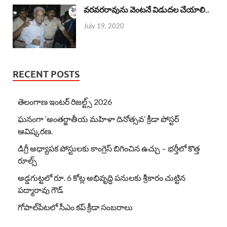
వరవరరావును వెంటనే విడుదల చేయాలి..
July 19, 2020
RECENT POSTS
తెలంగాణ ఇంటర్ రిజల్ట్స్ 2026
ఘనంగా ‘అంతర్జాతీయ మహిళా దినోత్సవ’ క్రీడా పోస్టర్
ఆవిష్కరణ.
డిగ్రీ అధ్యాపక పోస్టులకు కాంగ్రెస్ బిగించిన ఉచ్చు – భర్తీలో కొత్త
రూల్స్
అడ్డగుట్టలో రూ. 6 కోట్ల అభివృద్ధి పనులకు శ్రీకారం చుట్టిన
పద్మారావు గౌడ్
గోపాల్‌పేటలో సీఎం కప్ క్రీడా సంబరాలు