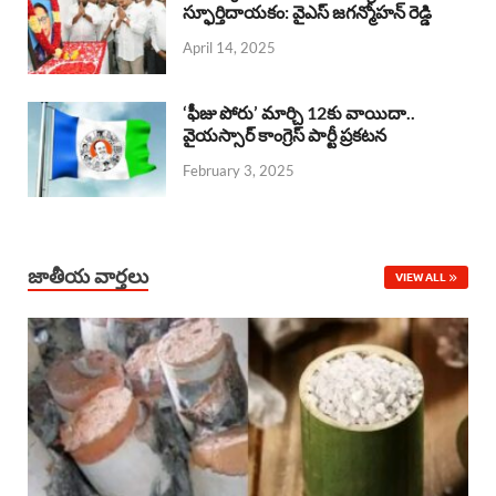
o
A
స్ఫూర్తిదాయకం: వైఎస్ జగన్మోహన్ రెడ్డి
d
d
April 14, 2025
o
p
s
I
k
p
n
‘ఫీజు పోరు’ మార్చి 12కు వాయిదా..
వైయస్సార్‌ కాంగ్రెస్‌ పార్టీ ప్రకటన
February 3, 2025
జాతీయ వార్తలు
VIEW ALL