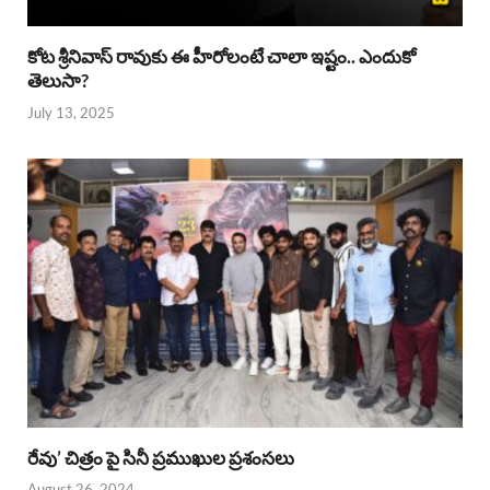
కోట శ్రీనివాస్ రావుకు ఈ హీరోలంటే చాలా ఇష్టం.. ఎందుకో
తెలుసా?
July 13, 2025
రేవు’ చిత్రం పై సినీ ప్రముఖుల ప్రశంసలు
August 26, 2024