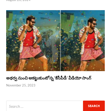
అథర్వ నుంచి ఆకట్టుకుంటోన్న ‘కేసీపీడీ’ వీడియో సాంగ్
November 25, 2023