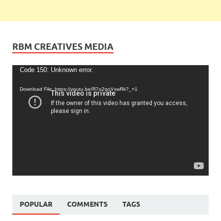
RBM CREATIVES MEDIA
Video
Code 150: Unknown error.
Player
Download File: https://youtu.be/R7o2qoVxwRk?_=1
POPULAR
COMMENTS
TAGS