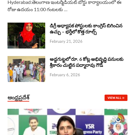
Hyderabad:తెలంగాణ ఇంటర్మీడియట్ బోర్డు కార్యాలయంలో ఈ
రోజు ఉదయం 11:00 గంటలకు …
e
t
e
k
r
b
s
a
e
e
డిగ్రీ అధ్యాపక పోస్టులకు కాంగ్రెస్ బిగించిన
o
A
ఉచ్చు – భర్తీలో కొత్త రూల్స్
d
d
February 21, 2026
o
p
s
I
k
p
n
అడ్డగుట్టలో రూ. 6 కోట్ల అభివృద్ధి పనులకు
శ్రీకారం చుట్టిన పద్మారావు గౌడ్
February 6, 2026
ఆంధ్రప్రదేశ్
VIEW ALL