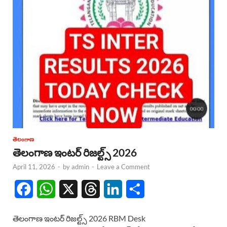
తెలంగాణ
తెలంగాణ ఇంటర్ రిజల్ట్స్ 2026
April 11, 2026
-
by
admin
-
Leave a Comment
F
W
X
T
L
S
a
h
h
i
h
తెలంగాణ ఇంటర్ రిజల్ట్స్ 2026 RBM Desk
c
a
r
n
a