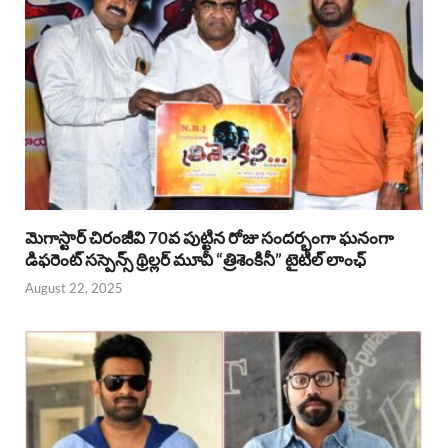
మెగాస్టార్ చిరంజీవి 70వ పుట్టిన రోజు సందర్భంగా ఘనంగా
డిఫరెంట్ సస్పెన్స్ థ్రిల్లర్ మూవీ “త్రిశెంకినీ” టైటిల్ లాంఛ్
August 22, 2025