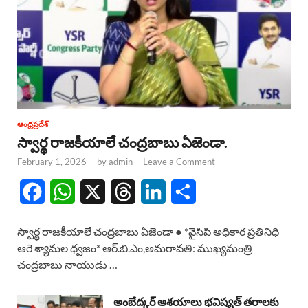
ఆంధ్రప్రదేశ్
స్వార్థ రాజకీయాలే చంద్రబాబు ఏజెండా.
February 1, 2026
-
by
admin
-
Leave a Comment
F
W
X
T
L
S
a
h
h
i
h
స్వార్థ రాజకీయాలే చంద్రబాబు ఏజెండా ● *వైసిపి అధికార ప్రతినిధి
c
a
r
n
a
ఆరె శ్యామల ధ్వజం* ఆర్.బి.ఎం,అమరావతి: ముఖ్యమంత్రి
చంద్రబాబు నాయుడు …
e
t
e
k
r
b
s
a
e
e
అంబేద్కర్ ఆశయాలు భవిష్యత్ తరాలకు