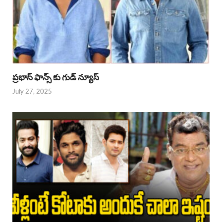
ప్రభాస్ ఫాన్స్ కు గుడ్ న్యూస్
July 27, 2025