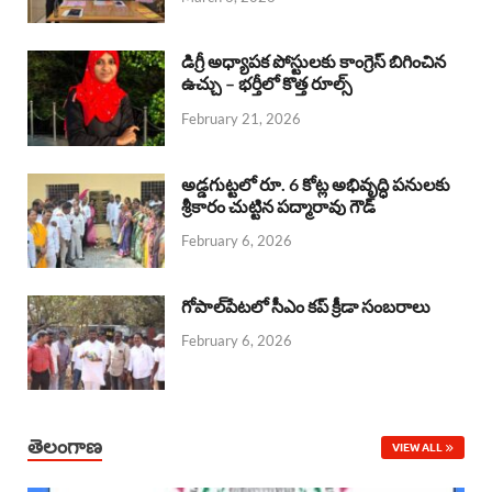
o
p
s
I
k
p
n
డిగ్రీ అధ్యాపక పోస్టులకు కాంగ్రెస్ బిగించిన
ఉచ్చు – భర్తీలో కొత్త రూల్స్
February 21, 2026
అడ్డగుట్టలో రూ. 6 కోట్ల అభివృద్ధి పనులకు
శ్రీకారం చుట్టిన పద్మారావు గౌడ్
February 6, 2026
గోపాల్‌పేటలో సీఎం కప్ క్రీడా సంబరాలు
February 6, 2026
తెలంగాణ
VIEW ALL