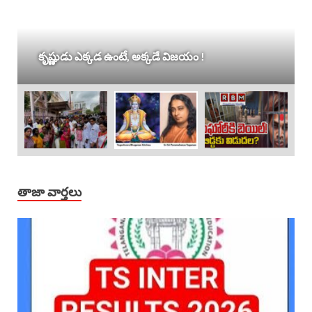
కృష్ణుడు ఎక్కడ ఉంటే, అక్కడే విజయం !
తాజా వార్తలు