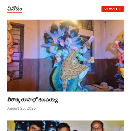
వినోదం
VIEW ALL
తీరొక్క రూపాల్లో గణపయ్య
August 25, 2025