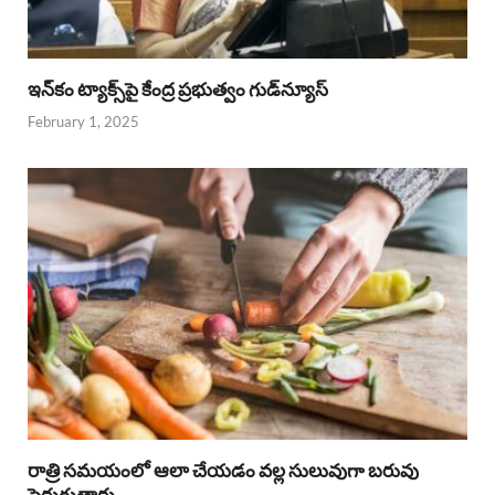
ఇన్‌కం ట్యాక్స్‌పై కేంద్ర ప్రభుత్వం గుడ్‌న్యూస్‌
February 1, 2025
రాత్రి సమయంలో ఆలా చేయడం వల్ల సులువుగా బరువు
పెరుగుతారు