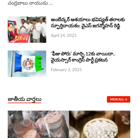
చంద్రబాబు నాయుడు …
e
t
e
k
r
b
s
a
e
e
అంబేద్కర్ ఆశయాలు భవిష్యత్ తరాలకు
o
A
స్ఫూర్తిదాయకం: వైఎస్ జగన్మోహన్ రెడ్డి
d
d
April 14, 2025
o
p
s
I
k
p
n
‘ఫీజు పోరు’ మార్చి 12కు వాయిదా..
వైయస్సార్‌ కాంగ్రెస్‌ పార్టీ ప్రకటన
February 3, 2025
జాతీయ వార్తలు
VIEW ALL