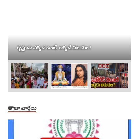
కృష్ణుడు ఎక్కడ ఉంటే, అక్కడే విజయం !
తాజా వార్తలు