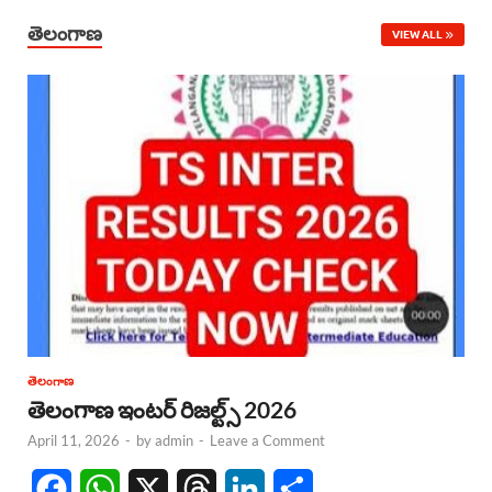
తెలంగాణ
VIEW ALL
తెలంగాణ
తెలంగాణ ఇంటర్ రిజల్ట్స్ 2026
April 11, 2026
-
by
admin
-
Leave a Comment
F
W
X
T
L
S