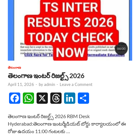
తెలంగాణ
తెలంగాణ ఇంటర్ రిజల్ట్స్ 2026
April 11, 2026
-
by
admin
-
Leave a Comment
F
W
X
T
L
S
a
h
h
i
h
తెలంగాణ ఇంటర్ రిజల్ట్స్ 2026 RBM Desk
c
a
r
n
a
Hyderabad:తెలంగాణ ఇంటర్మీడియట్ బోర్డు కార్యాలయంలో ఈ
రోజు ఉదయం 11:00 గంటలకు …
e
t
e
k
r