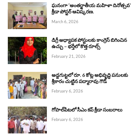
b
s
a
e
e
ఘనంగా ‘అంతర్జాతీయ మహిళా దినోత్సవ’
క్రీడా పోస్టర్ ఆవిష్కరణ.
o
A
d
d
March 6, 2026
o
p
s
I
k
p
n
డిగ్రీ అధ్యాపక పోస్టులకు కాంగ్రెస్ బిగించిన
ఉచ్చు – భర్తీలో కొత్త రూల్స్
February 21, 2026
అడ్డగుట్టలో రూ. 6 కోట్ల అభివృద్ధి పనులకు
శ్రీకారం చుట్టిన పద్మారావు గౌడ్
February 6, 2026
గోపాల్‌పేటలో సీఎం కప్ క్రీడా సంబరాలు
February 6, 2026