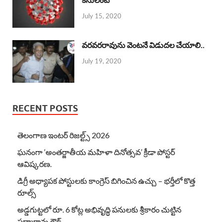
July 15, 2020
వరవరరావును వెంటనే విడుదల చేయాలి..
July 19, 2020
RECENT POSTS
తెలంగాణ ఇంటర్ రిజల్ట్స్ 2026
ఘనంగా ‘అంతర్జాతీయ మహిళా దినోత్సవ’ క్రీడా పోస్టర్
ఆవిష్కరణ.
డిగ్రీ అధ్యాపక పోస్టులకు కాంగ్రెస్ బిగించిన ఉచ్చు – భర్తీలో కొత్త
రూల్స్
అడ్డగుట్టలో రూ. 6 కోట్ల అభివృద్ధి పనులకు శ్రీకారం చుట్టిన
పద్మారావు గౌడ్