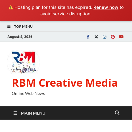
Hosting plan for this site has expired.
Renew now
to
avoid service disruption.
TOP MENU
August 8, 2026
RBM Creative Media
Online Web News
MAIN MENU