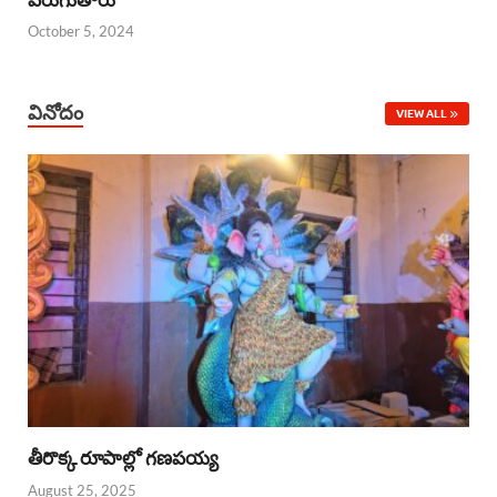
October 5, 2024
వినోదం
VIEW ALL
తీరొక్క రూపాల్లో గణపయ్య
August 25, 2025