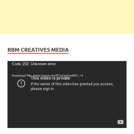
RBM CREATIVES MEDIA
Video
Code 150: Unknown error.
Player
Download File: https://youtu.be/R7o2qoVxwRk?_=1