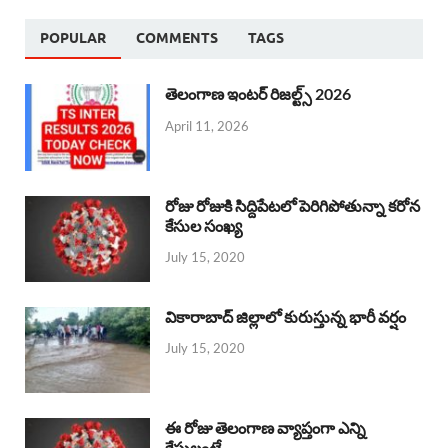
POPULAR
COMMENTS
TAGS
తెలంగాణ ఇంటర్ రిజల్ట్స్ 2026
April 11, 2026
రోజు రోజుకి సిద్దిపేటలో పెరిగిపోతున్నా కరోన
కేసుల సంఖ్య
July 15, 2020
వికారాబాద్ జిల్లాలో కురుస్తున్న భారీ వర్షం
July 15, 2020
ఈ రోజు తెలంగాణ వ్యాప్తంగా ఎన్ని
కేసులంటే