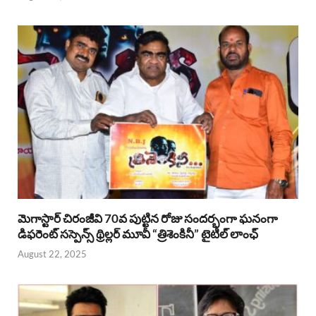
మెగాస్టార్ చిరంజీవి 70వ పుట్టిన రోజు సందర్భంగా ఘనంగా
డిఫరెంట్ సస్పెన్స్ థ్రిల్లర్ మూవీ “త్రిశెంకినీ” టైటిల్ లాంఛ్
August 22, 2025