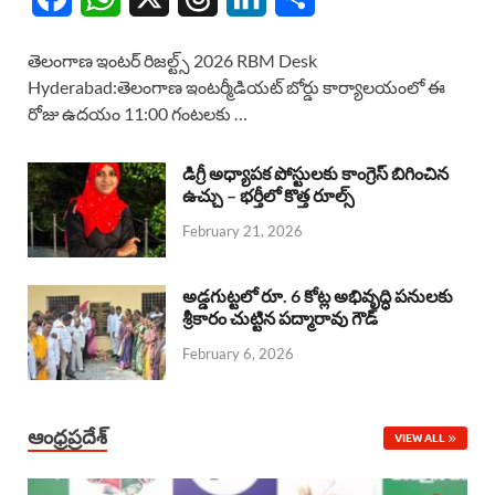
a
h
h
i
h
తెలంగాణ ఇంటర్ రిజల్ట్స్ 2026 RBM Desk
c
a
r
n
a
Hyderabad:తెలంగాణ ఇంటర్మీడియట్ బోర్డు కార్యాలయంలో ఈ
రోజు ఉదయం 11:00 గంటలకు …
e
t
e
k
r
b
s
a
e
e
డిగ్రీ అధ్యాపక పోస్టులకు కాంగ్రెస్ బిగించిన
o
A
ఉచ్చు – భర్తీలో కొత్త రూల్స్
d
d
February 21, 2026
o
p
s
I
k
p
n
అడ్డగుట్టలో రూ. 6 కోట్ల అభివృద్ధి పనులకు
శ్రీకారం చుట్టిన పద్మారావు గౌడ్
February 6, 2026
ఆంధ్రప్రదేశ్
VIEW ALL