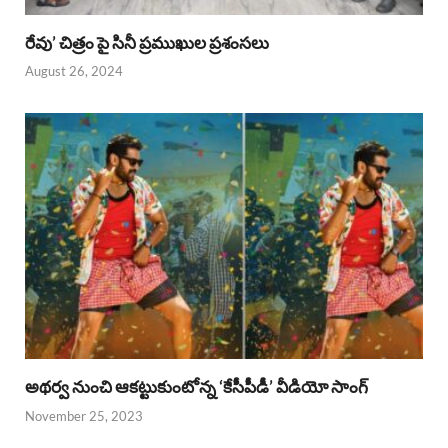
రేవు’ చిత్రం పై సినీ ప్రముఖుల ప్రశంసలు
August 26, 2024
అథర్వ నుంచి ఆకట్టుకుంటోన్న ‘కేసీపీడీ’ వీడియో సాంగ్
November 25, 2023