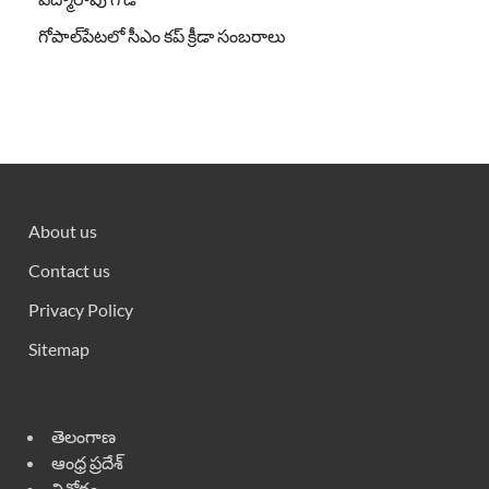
గోపాల్‌పేటలో సీఎం కప్ క్రీడా సంబరాలు
About us
Contact us
Privacy Policy
Sitemap
తెలంగాణ
ఆంధ్ర ప్రదేశ్
వినోదం