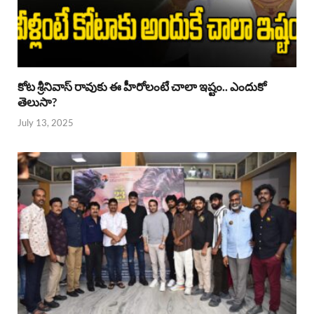
కోట శ్రీనివాస్ రావుకు ఈ హీరోలంటే చాలా ఇష్టం.. ఎందుకో
తెలుసా?
July 13, 2025