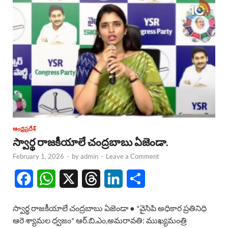
ఆంధ్రప్రదేశ్
స్వార్థ రాజకీయాలే చంద్రబాబు ఏజెండా.
February 1, 2026
-
by
admin
-
Leave a Comment
F
W
X
T
L
S
a
h
h
i
h
స్వార్థ రాజకీయాలే చంద్రబాబు ఏజెండా ● *వైసిపి అధికార ప్రతినిధి
c
a
r
n
a
ఆరె శ్యామల ధ్వజం* ఆర్.బి.ఎం,అమరావతి: ముఖ్యమంత్రి