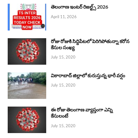
తెలంగాణ ఇంటర్ రిజల్ట్స్ 2026
April 11, 2026
రోజు రోజుకి సిద్దిపేటలో పెరిగిపోతున్నా కరోన
కేసుల సంఖ్య
July 15, 2020
వికారాబాద్ జిల్లాలో కురుస్తున్న భారీ వర్షం
July 15, 2020
ఈ రోజు తెలంగాణ వ్యాప్తంగా ఎన్ని
కేసులంటే
July 15, 2020