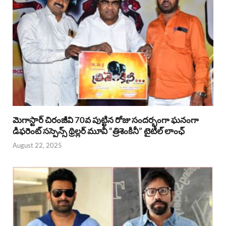
మెగాస్టార్ చిరంజీవి 70వ పుట్టిన రోజు సందర్భంగా ఘనంగా
డిఫరెంట్ సస్పెన్స్ థ్రిల్లర్ మూవీ “త్రిశెంకినీ” టైటిల్ లాంఛ్
August 22, 2025