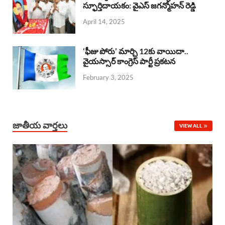
o
A
స్ఫూర్తిదాయకం: వైఎస్ జగన్మోహన్ రెడ్డి
d
d
April 14, 2025
o
p
s
I
k
p
n
‘ఫీజు పోరు’ మార్చి 12కు వాయిదా..
వైయస్సార్‌ కాంగ్రెస్‌ పార్టీ ప్రకటన
February 3, 2025
జాతీయ వార్తలు
VIEW ALL