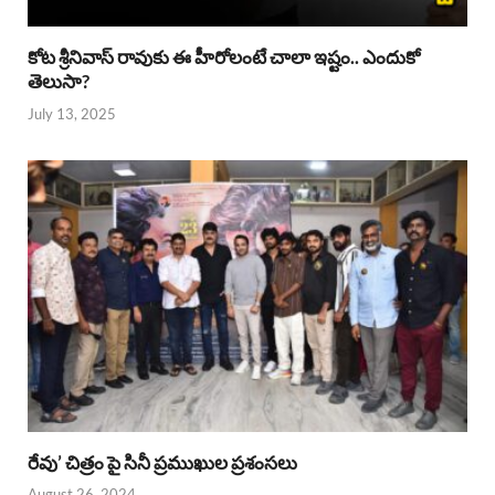
కోట శ్రీనివాస్ రావుకు ఈ హీరోలంటే చాలా ఇష్టం.. ఎందుకో
తెలుసా?
July 13, 2025
రేవు’ చిత్రం పై సినీ ప్రముఖుల ప్రశంసలు
August 26, 2024