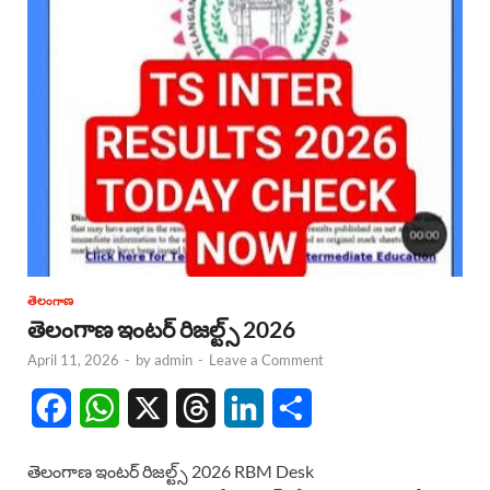
తెలంగాణ
తెలంగాణ ఇంటర్ రిజల్ట్స్ 2026
April 11, 2026
-
by
admin
-
Leave a Comment
F
W
X
T
L
S
a
h
h
i
h
తెలంగాణ ఇంటర్ రిజల్ట్స్ 2026 RBM Desk
c
a
r
n
a