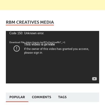
RBM CREATIVES MEDIA
Video
Code 150: Unknown error.
Player
Download File: https://youtu.be/R7o2qoVxwRk?_=1
POPULAR
COMMENTS
TAGS