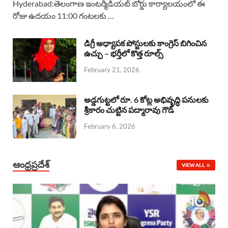
Hyderabad:తెలంగాణ ఇంటర్మీడియట్ బోర్డు కార్యాలయంలో ఈ
రోజు ఉదయం 11:00 గంటలకు …
e
t
e
k
r
b
s
a
e
e
డిగ్రీ అధ్యాపక పోస్టులకు కాంగ్రెస్ బిగించిన
o
A
ఉచ్చు – భర్తీలో కొత్త రూల్స్
d
d
February 21, 2026
o
p
s
I
k
p
n
అడ్డగుట్టలో రూ. 6 కోట్ల అభివృద్ధి పనులకు
శ్రీకారం చుట్టిన పద్మారావు గౌడ్
February 6, 2026
ఆంధ్రప్రదేశ్
VIEW ALL