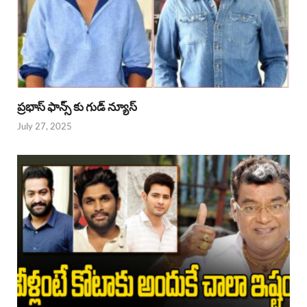
ప్రభాస్ ఫాన్స్ కు గుడ్ న్యూస్
July 27, 2025