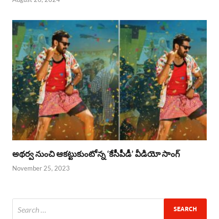
అథర్వ నుంచి ఆకట్టుకుంటోన్న ‘కేసీపీడీ’ వీడియో సాంగ్
November 25, 2023