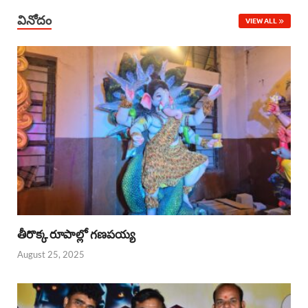
వినోదం
VIEW ALL
తీరొక్క రూపాల్లో గణపయ్య
August 25, 2025