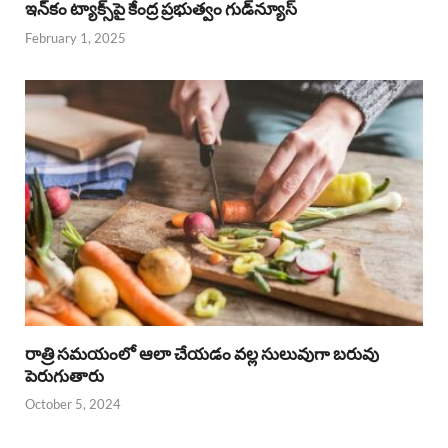
ఇన్‌కం ట్యాక్స్‌పై కేంద్ర ప్రభుత్వం గుడ్‌న్యూస్‌
February 1, 2025
రాత్రి సమయంలో ఆలా చేయడం వల్ల సులువుగా బరువు
పెరుగుతారు
October 5, 2024