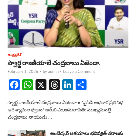
ఆంధ్రప్రదేశ్
స్వార్థ రాజకీయాలే చంద్రబాబు ఏజెండా.
February 1, 2026
-
by
admin
-
Leave a Comment
F
W
X
T
L
S
a
h
h
i
h
స్వార్థ రాజకీయాలే చంద్రబాబు ఏజెండా ● *వైసిపి అధికార ప్రతినిధి
c
a
r
n
a
ఆరె శ్యామల ధ్వజం* ఆర్.బి.ఎం,అమరావతి: ముఖ్యమంత్రి
చంద్రబాబు నాయుడు …
e
t
e
k
r
b
s
a
e
e
అంబేద్కర్ ఆశయాలు భవిష్యత్ తరాలకు