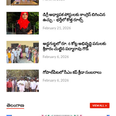
o
p
s
I
k
p
n
డిగ్రీ అధ్యాపక పోస్టులకు కాంగ్రెస్ బిగించిన
ఉచ్చు – భర్తీలో కొత్త రూల్స్
February 21, 2026
అడ్డగుట్టలో రూ. 6 కోట్ల అభివృద్ధి పనులకు
శ్రీకారం చుట్టిన పద్మారావు గౌడ్
February 6, 2026
గోపాల్‌పేటలో సీఎం కప్ క్రీడా సంబరాలు
February 6, 2026
తెలంగాణ
VIEW ALL