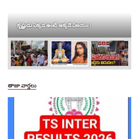
కృష్ణుడు ఎక్కడ ఉంటే, అక్కడే విజయం !
తాజా వార్తలు