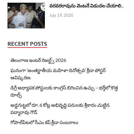
వరవరరావును వెంటనే విడుదల చేయాలి..
July 19, 2020
RECENT POSTS
తెలంగాణ ఇంటర్ రిజల్ట్స్ 2026
ఘనంగా ‘అంతర్జాతీయ మహిళా దినోత్సవ’ క్రీడా పోస్టర్
ఆవిష్కరణ.
డిగ్రీ అధ్యాపక పోస్టులకు కాంగ్రెస్ బిగించిన ఉచ్చు – భర్తీలో కొత్త
రూల్స్
అడ్డగుట్టలో రూ. 6 కోట్ల అభివృద్ధి పనులకు శ్రీకారం చుట్టిన
పద్మారావు గౌడ్
గోపాల్‌పేటలో సీఎం కప్ క్రీడా సంబరాలు