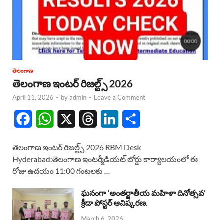
తెలంగాణ
తెలంగాణ ఇంటర్ రిజల్ట్స్ 2026
April 11, 2026
-
by
admin
-
Leave a Comment
F
W
X
T
L
S
a
h
h
i
h
తెలంగాణ ఇంటర్ రిజల్ట్స్ 2026 RBM Desk
c
a
r
n
a
Hyderabad:తెలంగాణ ఇంటర్మీడియట్ బోర్డు కార్యాలయంలో ఈ
రోజు ఉదయం 11:00 గంటలకు …
e
t
e
k
r
b
s
a
e
e
ఘనంగా ‘అంతర్జాతీయ మహిళా దినోత్సవ’
క్రీడా పోస్టర్ ఆవిష్కరణ.
o
A
d
d
March 6, 2026