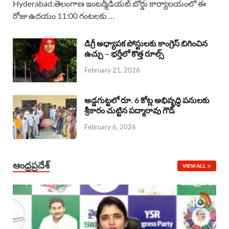
Hyderabad:తెలంగాణ ఇంటర్మీడియట్ బోర్డు కార్యాలయంలో ఈ
రోజు ఉదయం 11:00 గంటలకు …
e
t
e
k
r
b
s
a
e
e
డిగ్రీ అధ్యాపక పోస్టులకు కాంగ్రెస్ బిగించిన
o
A
ఉచ్చు – భర్తీలో కొత్త రూల్స్
d
d
February 21, 2026
o
p
s
I
k
p
n
అడ్డగుట్టలో రూ. 6 కోట్ల అభివృద్ధి పనులకు
శ్రీకారం చుట్టిన పద్మారావు గౌడ్
February 6, 2026
ఆంధ్రప్రదేశ్
VIEW ALL