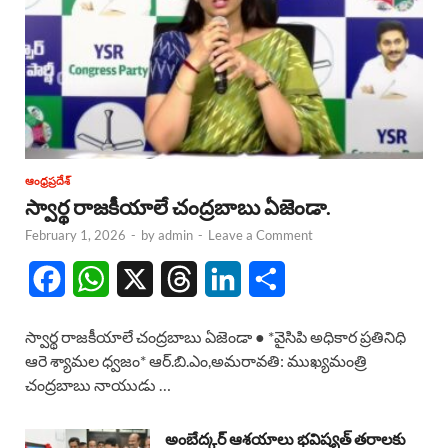
ఆంధ్రప్రదేశ్
స్వార్థ రాజకీయాలే చంద్రబాబు ఏజెండా.
February 1, 2026
-
by
admin
-
Leave a Comment
F
W
X
T
L
S
a
h
h
i
h
స్వార్థ రాజకీయాలే చంద్రబాబు ఏజెండా ● *వైసిపి అధికార ప్రతినిధి
c
a
r
n
a
ఆరె శ్యామల ధ్వజం* ఆర్.బి.ఎం,అమరావతి: ముఖ్యమంత్రి
చంద్రబాబు నాయుడు …
e
t
e
k
r
b
s
a
e
e
అంబేద్కర్ ఆశయాలు భవిష్యత్ తరాలకు