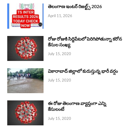
తెలంగాణ ఇంటర్ రిజల్ట్స్ 2026
April 11, 2026
రోజు రోజుకి సిద్దిపేటలో పెరిగిపోతున్నా కరోన
కేసుల సంఖ్య
July 15, 2020
వికారాబాద్ జిల్లాలో కురుస్తున్న భారీ వర్షం
July 15, 2020
ఈ రోజు తెలంగాణ వ్యాప్తంగా ఎన్ని
కేసులంటే
July 15, 2020