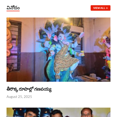
వినోదం
VIEW ALL
తీరొక్క రూపాల్లో గణపయ్య
August 25, 2025