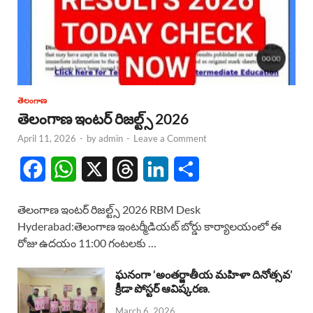
తెలంగాణ
తెలంగాణ ఇంటర్ రిజల్ట్స్ 2026
April 11, 2026
-
by
admin
-
Leave a Comment
F
W
X
T
L
S
a
h
h
i
h
తెలంగాణ ఇంటర్ రిజల్ట్స్ 2026 RBM Desk
c
a
r
n
a
Hyderabad:తెలంగాణ ఇంటర్మీడియట్ బోర్డు కార్యాలయంలో ఈ
రోజు ఉదయం 11:00 గంటలకు …
e
t
e
k
r
b
s
a
e
e
ఘనంగా ‘అంతర్జాతీయ మహిళా దినోత్సవ’
క్రీడా పోస్టర్ ఆవిష్కరణ.
o
A
d
d
March 6, 2026