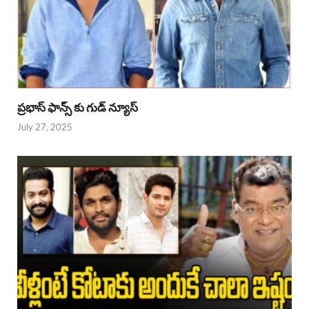
ప్రభాస్ ఫాన్స్ కు గుడ్ న్యూస్
July 27, 2025