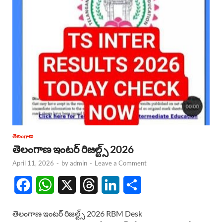
తెలంగాణ
తెలంగాణ ఇంటర్ రిజల్ట్స్ 2026
April 11, 2026
-
by
admin
-
Leave a Comment
F
W
X
T
L
S
a
h
h
i
h
తెలంగాణ ఇంటర్ రిజల్ట్స్ 2026 RBM Desk
c
a
r
n
a