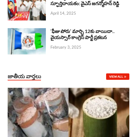
o
A
స్ఫూర్తిదాయకం: వైఎస్ జగన్మోహన్ రెడ్డి
d
d
April 14, 2025
o
p
s
I
k
p
n
‘ఫీజు పోరు’ మార్చి 12కు వాయిదా..
వైయస్సార్‌ కాంగ్రెస్‌ పార్టీ ప్రకటన
February 3, 2025
జాతీయ వార్తలు
VIEW ALL