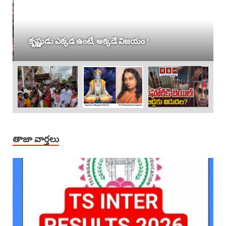
కృష్ణుడు ఎక్కడ ఉంటే, అక్కడే విజయం !
తాజా వార్తలు