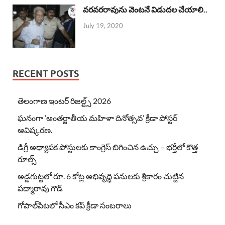
వరవరరావును వెంటనే విడుదల చేయాలి..
July 19, 2020
RECENT POSTS
తెలంగాణ ఇంటర్ రిజల్ట్స్ 2026
ఘనంగా ‘అంతర్జాతీయ మహిళా దినోత్సవ’ క్రీడా పోస్టర్
ఆవిష్కరణ.
డిగ్రీ అధ్యాపక పోస్టులకు కాంగ్రెస్ బిగించిన ఉచ్చు – భర్తీలో కొత్త
రూల్స్
అడ్డగుట్టలో రూ. 6 కోట్ల అభివృద్ధి పనులకు శ్రీకారం చుట్టిన
పద్మారావు గౌడ్
గోపాల్‌పేటలో సీఎం కప్ క్రీడా సంబరాలు