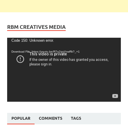
RBM CREATIVES MEDIA
Video
Code 150: Unknown error.
Player
Download File: https://youtu.be/R7o2qoVxwRk?_=1
POPULAR
COMMENTS
TAGS