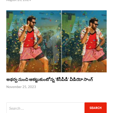
అథర్వ నుంచి ఆకట్టుకుంటోన్న ‘కేసీపీడీ’ వీడియో సాంగ్
November 25, 2023