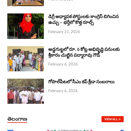
o
p
s
I
k
p
n
డిగ్రీ అధ్యాపక పోస్టులకు కాంగ్రెస్ బిగించిన
ఉచ్చు – భర్తీలో కొత్త రూల్స్
February 21, 2026
అడ్డగుట్టలో రూ. 6 కోట్ల అభివృద్ధి పనులకు
శ్రీకారం చుట్టిన పద్మారావు గౌడ్
February 6, 2026
గోపాల్‌పేటలో సీఎం కప్ క్రీడా సంబరాలు
February 6, 2026
తెలంగాణ
VIEW ALL