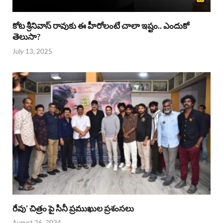
కోట శ్రీనివాస్ రావుకు ఈ హీరోలంటే చాలా ఇష్టం.. ఎందుకో
తెలుసా?
July 13, 2025
రేవు’ చిత్రం పై సినీ ప్రముఖుల ప్రశంసలు
August 26, 2024