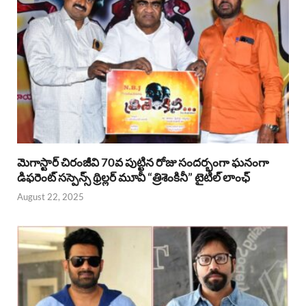
మెగాస్టార్ చిరంజీవి 70వ పుట్టిన రోజు సందర్భంగా ఘనంగా
డిఫరెంట్ సస్పెన్స్ థ్రిల్లర్ మూవీ “త్రిశెంకినీ” టైటిల్ లాంఛ్
August 22, 2025