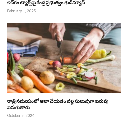
ఇన్‌కం ట్యాక్స్‌పై కేంద్ర ప్రభుత్వం గుడ్‌న్యూస్‌
February 1, 2025
రాత్రి సమయంలో ఆలా చేయడం వల్ల సులువుగా బరువు
పెరుగుతారు
October 5, 2024