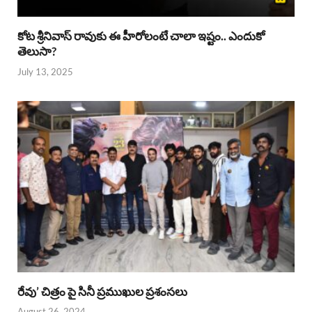
కోట శ్రీనివాస్ రావుకు ఈ హీరోలంటే చాలా ఇష్టం.. ఎందుకో
తెలుసా?
July 13, 2025
రేవు’ చిత్రం పై సినీ ప్రముఖుల ప్రశంసలు
August 26, 2024