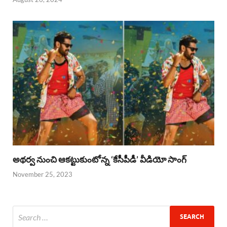
అథర్వ నుంచి ఆకట్టుకుంటోన్న ‘కేసీపీడీ’ వీడియో సాంగ్
November 25, 2023