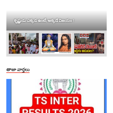
కృష్ణుడు ఎక్కడ ఉంటే, అక్కడే విజయం !
తాజా వార్తలు