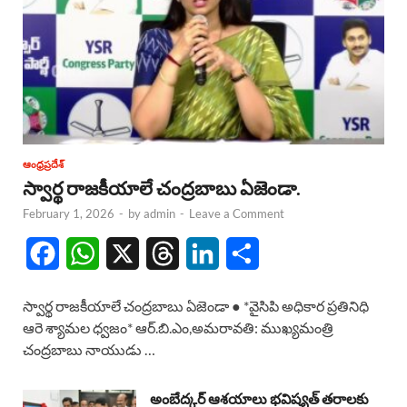
ఆంధ్రప్రదేశ్
స్వార్థ రాజకీయాలే చంద్రబాబు ఏజెండా.
February 1, 2026
-
by
admin
-
Leave a Comment
F
W
X
T
L
S
a
h
h
i
h
స్వార్థ రాజకీయాలే చంద్రబాబు ఏజెండా ● *వైసిపి అధికార ప్రతినిధి
c
a
r
n
a
ఆరె శ్యామల ధ్వజం* ఆర్.బి.ఎం,అమరావతి: ముఖ్యమంత్రి
చంద్రబాబు నాయుడు …
e
t
e
k
r
b
s
a
e
e
అంబేద్కర్ ఆశయాలు భవిష్యత్ తరాలకు