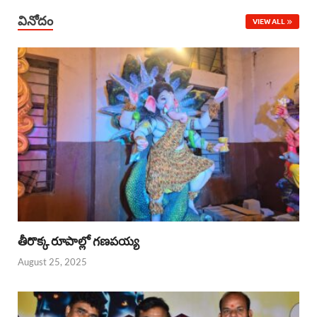
వినోదం
VIEW ALL
తీరొక్క రూపాల్లో గణపయ్య
August 25, 2025