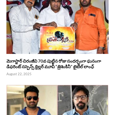
మెగాస్టార్ చిరంజీవి 70వ పుట్టిన రోజు సందర్భంగా ఘనంగా
డిఫరెంట్ సస్పెన్స్ థ్రిల్లర్ మూవీ “త్రిశెంకినీ” టైటిల్ లాంఛ్
August 22, 2025