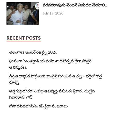
వరవరరావును వెంటనే విడుదల చేయాలి..
July 19, 2020
RECENT POSTS
తెలంగాణ ఇంటర్ రిజల్ట్స్ 2026
ఘనంగా ‘అంతర్జాతీయ మహిళా దినోత్సవ’ క్రీడా పోస్టర్
ఆవిష్కరణ.
డిగ్రీ అధ్యాపక పోస్టులకు కాంగ్రెస్ బిగించిన ఉచ్చు – భర్తీలో కొత్త
రూల్స్
అడ్డగుట్టలో రూ. 6 కోట్ల అభివృద్ధి పనులకు శ్రీకారం చుట్టిన
పద్మారావు గౌడ్
గోపాల్‌పేటలో సీఎం కప్ క్రీడా సంబరాలు