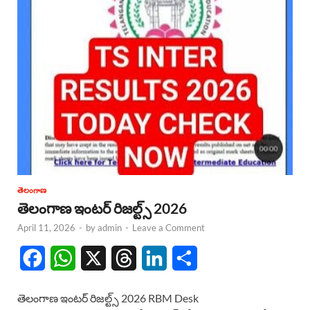
తెలంగాణ
తెలంగాణ ఇంటర్ రిజల్ట్స్ 2026
April 11, 2026
-
by
admin
-
Leave a Comment
F
W
X
T
L
S
a
h
h
i
h
తెలంగాణ ఇంటర్ రిజల్ట్స్ 2026 RBM Desk
c
a
r
n
a