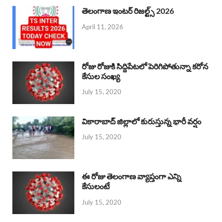
తెలంగాణ ఇంటర్ రిజల్ట్స్ 2026
April 11, 2026
రోజు రోజుకి సిద్దిపేటలో పెరిగిపోతున్నా కరోన
కేసుల సంఖ్య
July 15, 2020
వికారాబాద్ జిల్లాలో కురుస్తున్న భారీ వర్షం
July 15, 2020
ఈ రోజు తెలంగాణ వ్యాప్తంగా ఎన్ని
కేసులంటే
July 15, 2020