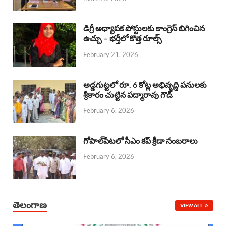
o
p
s
I
k
p
n
డిగ్రీ అధ్యాపక పోస్టులకు కాంగ్రెస్ బిగించిన
ఉచ్చు – భర్తీలో కొత్త రూల్స్
February 21, 2026
అడ్డగుట్టలో రూ. 6 కోట్ల అభివృద్ధి పనులకు
శ్రీకారం చుట్టిన పద్మారావు గౌడ్
February 6, 2026
గోపాల్‌పేటలో సీఎం కప్ క్రీడా సంబరాలు
February 6, 2026
తెలంగాణ
VIEW ALL