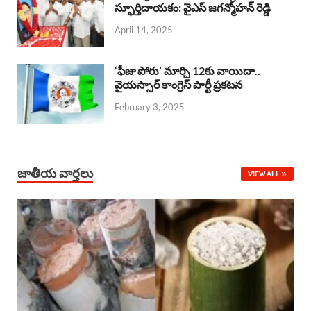
o
A
స్ఫూర్తిదాయకం: వైఎస్ జగన్మోహన్ రెడ్డి
d
d
April 14, 2025
o
p
s
I
k
p
n
‘ఫీజు పోరు’ మార్చి 12కు వాయిదా..
వైయస్సార్‌ కాంగ్రెస్‌ పార్టీ ప్రకటన
February 3, 2025
జాతీయ వార్తలు
VIEW ALL