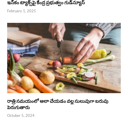
ఇన్‌కం ట్యాక్స్‌పై కేంద్ర ప్రభుత్వం గుడ్‌న్యూస్‌
February 1, 2025
రాత్రి సమయంలో ఆలా చేయడం వల్ల సులువుగా బరువు
పెరుగుతారు
October 5, 2024