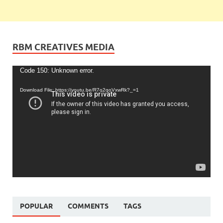
RBM CREATIVES MEDIA
Video
Code 150: Unknown error.
Player
Download File: https://youtu.be/R7o2qoVxwRk?_=1
POPULAR
COMMENTS
TAGS