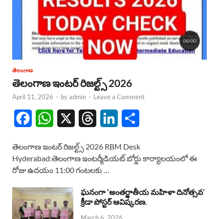
తెలంగాణ
తెలంగాణ ఇంటర్ రిజల్ట్స్ 2026
April 11, 2026
-
by
admin
-
Leave a Comment
F
W
X
T
L
S
a
h
h
i
h
తెలంగాణ ఇంటర్ రిజల్ట్స్ 2026 RBM Desk
c
a
r
n
a
Hyderabad:తెలంగాణ ఇంటర్మీడియట్ బోర్డు కార్యాలయంలో ఈ
రోజు ఉదయం 11:00 గంటలకు …
e
t
e
k
r
b
s
a
e
e
ఘనంగా ‘అంతర్జాతీయ మహిళా దినోత్సవ’
క్రీడా పోస్టర్ ఆవిష్కరణ.
o
A
d
d
March 6, 2026