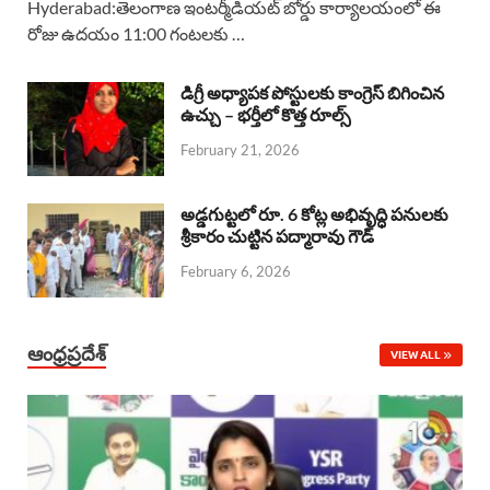
Hyderabad:తెలంగాణ ఇంటర్మీడియట్ బోర్డు కార్యాలయంలో ఈ
రోజు ఉదయం 11:00 గంటలకు …
e
t
e
k
r
b
s
a
e
e
డిగ్రీ అధ్యాపక పోస్టులకు కాంగ్రెస్ బిగించిన
o
A
ఉచ్చు – భర్తీలో కొత్త రూల్స్
d
d
February 21, 2026
o
p
s
I
k
p
n
అడ్డగుట్టలో రూ. 6 కోట్ల అభివృద్ధి పనులకు
శ్రీకారం చుట్టిన పద్మారావు గౌడ్
February 6, 2026
ఆంధ్రప్రదేశ్
VIEW ALL