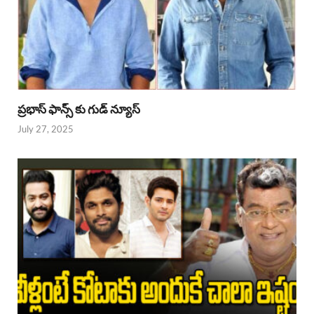
ప్రభాస్ ఫాన్స్ కు గుడ్ న్యూస్
July 27, 2025