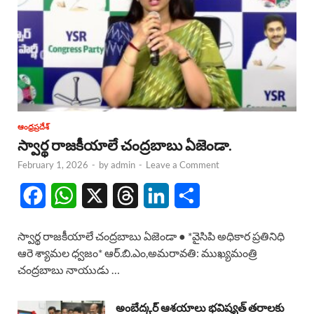
ఆంధ్రప్రదేశ్
స్వార్థ రాజకీయాలే చంద్రబాబు ఏజెండా.
February 1, 2026
-
by
admin
-
Leave a Comment
F
W
X
T
L
S
a
h
h
i
h
స్వార్థ రాజకీయాలే చంద్రబాబు ఏజెండా ● *వైసిపి అధికార ప్రతినిధి
c
a
r
n
a
ఆరె శ్యామల ధ్వజం* ఆర్.బి.ఎం,అమరావతి: ముఖ్యమంత్రి
చంద్రబాబు నాయుడు …
e
t
e
k
r
b
s
a
e
e
అంబేద్కర్ ఆశయాలు భవిష్యత్ తరాలకు