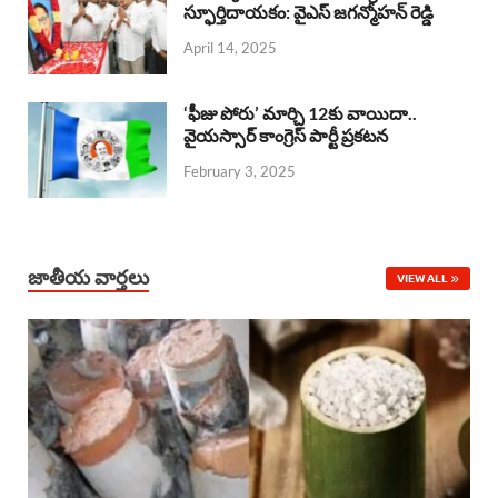
o
A
స్ఫూర్తిదాయకం: వైఎస్ జగన్మోహన్ రెడ్డి
d
d
April 14, 2025
o
p
s
I
k
p
n
‘ఫీజు పోరు’ మార్చి 12కు వాయిదా..
వైయస్సార్‌ కాంగ్రెస్‌ పార్టీ ప్రకటన
February 3, 2025
జాతీయ వార్తలు
VIEW ALL