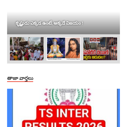
కృష్ణుడు ఎక్కడ ఉంటే, అక్కడే విజయం !
తాజా వార్తలు