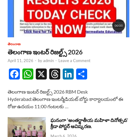
తెలంగాణ
తెలంగాణ ఇంటర్ రిజల్ట్స్ 2026
April 11, 2026
-
by
admin
-
Leave a Comment
F
W
X
T
L
S
a
h
h
i
h
తెలంగాణ ఇంటర్ రిజల్ట్స్ 2026 RBM Desk
c
a
r
n
a
Hyderabad:తెలంగాణ ఇంటర్మీడియట్ బోర్డు కార్యాలయంలో ఈ
రోజు ఉదయం 11:00 గంటలకు …
e
t
e
k
r
b
s
a
e
e
ఘనంగా ‘అంతర్జాతీయ మహిళా దినోత్సవ’
క్రీడా పోస్టర్ ఆవిష్కరణ.
o
A
d
d
March 6, 2026