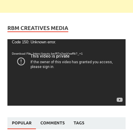
RBM CREATIVES MEDIA
Video
Code 150: Unknown error.
Player
Download File: https://youtu.be/R7o2qoVxwRk?_=1
POPULAR
COMMENTS
TAGS