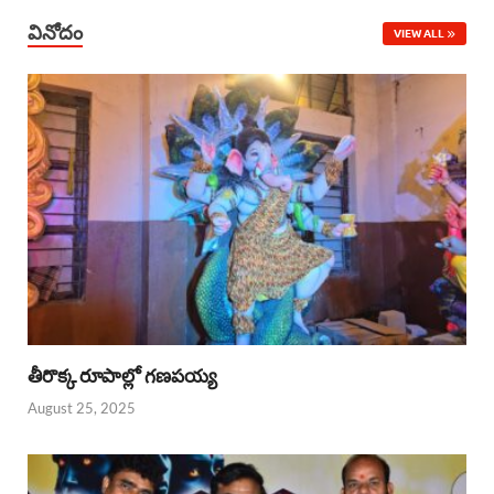
వినోదం
VIEW ALL
తీరొక్క రూపాల్లో గణపయ్య
August 25, 2025