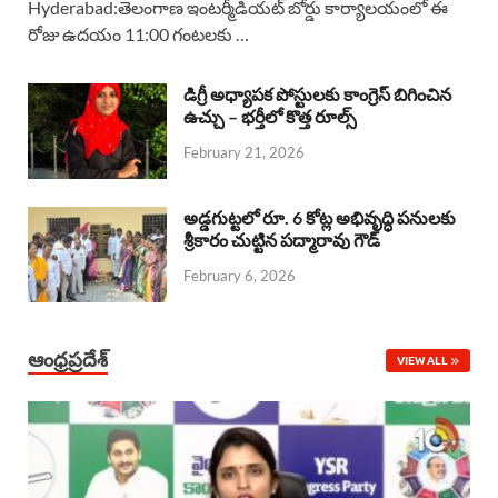
Hyderabad:తెలంగాణ ఇంటర్మీడియట్ బోర్డు కార్యాలయంలో ఈ
రోజు ఉదయం 11:00 గంటలకు …
e
t
e
k
r
b
s
a
e
e
డిగ్రీ అధ్యాపక పోస్టులకు కాంగ్రెస్ బిగించిన
o
A
ఉచ్చు – భర్తీలో కొత్త రూల్స్
d
d
February 21, 2026
o
p
s
I
k
p
n
అడ్డగుట్టలో రూ. 6 కోట్ల అభివృద్ధి పనులకు
శ్రీకారం చుట్టిన పద్మారావు గౌడ్
February 6, 2026
ఆంధ్రప్రదేశ్
VIEW ALL