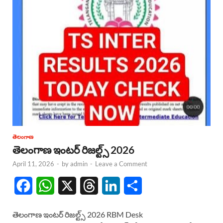
తెలంగాణ
తెలంగాణ ఇంటర్ రిజల్ట్స్ 2026
April 11, 2026
-
by
admin
-
Leave a Comment
F
W
X
T
L
S
a
h
h
i
h
తెలంగాణ ఇంటర్ రిజల్ట్స్ 2026 RBM Desk
c
a
r
n
a