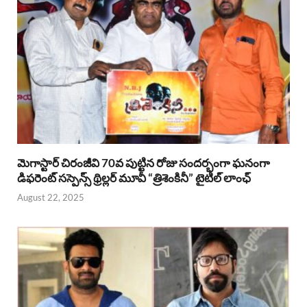
మెగాస్టార్ చిరంజీవి 70వ పుట్టిన రోజు సందర్భంగా ఘనంగా
డిఫరెంట్ సస్పెన్స్ థ్రిల్లర్ మూవీ “త్రిశెంకినీ” టైటిల్ లాంఛ్
August 22, 2025