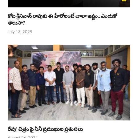
కోట శ్రీనివాస్ రావుకు ఈ హీరోలంటే చాలా ఇష్టం.. ఎందుకో
తెలుసా?
July 13, 2025
రేవు’ చిత్రం పై సినీ ప్రముఖుల ప్రశంసలు
August 26, 2024