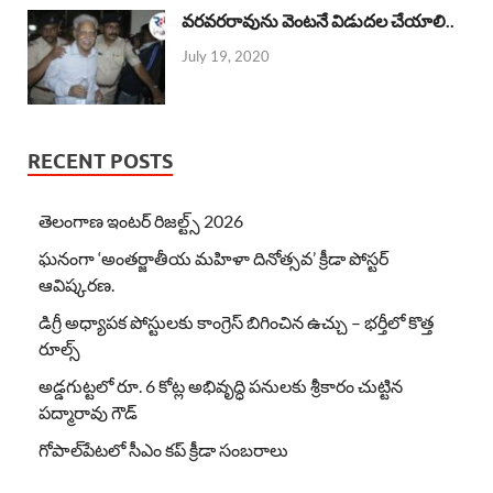
వరవరరావును వెంటనే విడుదల చేయాలి..
July 19, 2020
RECENT POSTS
తెలంగాణ ఇంటర్ రిజల్ట్స్ 2026
ఘనంగా ‘అంతర్జాతీయ మహిళా దినోత్సవ’ క్రీడా పోస్టర్
ఆవిష్కరణ.
డిగ్రీ అధ్యాపక పోస్టులకు కాంగ్రెస్ బిగించిన ఉచ్చు – భర్తీలో కొత్త
రూల్స్
అడ్డగుట్టలో రూ. 6 కోట్ల అభివృద్ధి పనులకు శ్రీకారం చుట్టిన
పద్మారావు గౌడ్
గోపాల్‌పేటలో సీఎం కప్ క్రీడా సంబరాలు