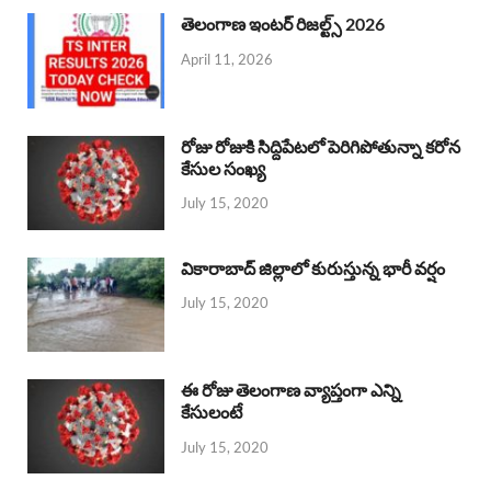
తెలంగాణ ఇంటర్ రిజల్ట్స్ 2026
April 11, 2026
రోజు రోజుకి సిద్దిపేటలో పెరిగిపోతున్నా కరోన
కేసుల సంఖ్య
July 15, 2020
వికారాబాద్ జిల్లాలో కురుస్తున్న భారీ వర్షం
July 15, 2020
ఈ రోజు తెలంగాణ వ్యాప్తంగా ఎన్ని
కేసులంటే
July 15, 2020