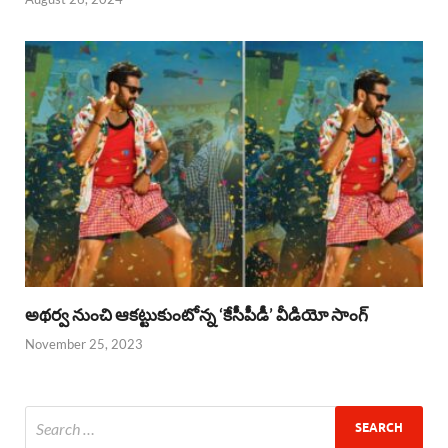
అథర్వ నుంచి ఆకట్టుకుంటోన్న ‘కేసీపీడీ’ వీడియో సాంగ్
November 25, 2023