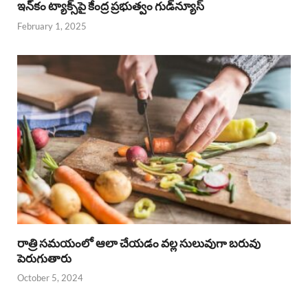
ఇన్‌కం ట్యాక్స్‌పై కేంద్ర ప్రభుత్వం గుడ్‌న్యూస్‌
February 1, 2025
రాత్రి సమయంలో ఆలా చేయడం వల్ల సులువుగా బరువు
పెరుగుతారు
October 5, 2024