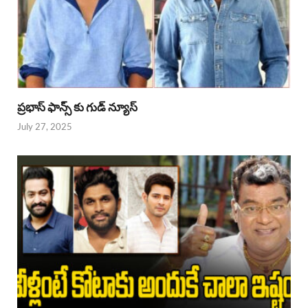
ప్రభాస్ ఫాన్స్ కు గుడ్ న్యూస్
July 27, 2025