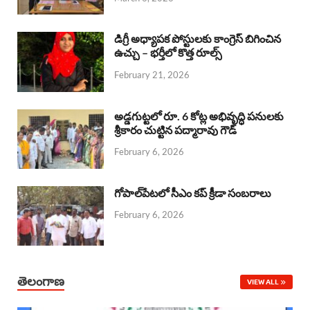
o
p
s
I
k
p
n
డిగ్రీ అధ్యాపక పోస్టులకు కాంగ్రెస్ బిగించిన
ఉచ్చు – భర్తీలో కొత్త రూల్స్
February 21, 2026
అడ్డగుట్టలో రూ. 6 కోట్ల అభివృద్ధి పనులకు
శ్రీకారం చుట్టిన పద్మారావు గౌడ్
February 6, 2026
గోపాల్‌పేటలో సీఎం కప్ క్రీడా సంబరాలు
February 6, 2026
తెలంగాణ
VIEW ALL