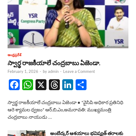
ఆంధ్రప్రదేశ్
స్వార్థ రాజకీయాలే చంద్రబాబు ఏజెండా.
February 1, 2026
-
by
admin
-
Leave a Comment
F
W
X
T
L
S
a
h
h
i
h
స్వార్థ రాజకీయాలే చంద్రబాబు ఏజెండా ● *వైసిపి అధికార ప్రతినిధి
c
a
r
n
a
ఆరె శ్యామల ధ్వజం* ఆర్.బి.ఎం,అమరావతి: ముఖ్యమంత్రి
చంద్రబాబు నాయుడు …
e
t
e
k
r
b
s
a
e
e
అంబేద్కర్ ఆశయాలు భవిష్యత్ తరాలకు