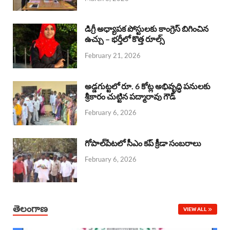
o
p
s
I
k
p
n
డిగ్రీ అధ్యాపక పోస్టులకు కాంగ్రెస్ బిగించిన
ఉచ్చు – భర్తీలో కొత్త రూల్స్
February 21, 2026
అడ్డగుట్టలో రూ. 6 కోట్ల అభివృద్ధి పనులకు
శ్రీకారం చుట్టిన పద్మారావు గౌడ్
February 6, 2026
గోపాల్‌పేటలో సీఎం కప్ క్రీడా సంబరాలు
February 6, 2026
తెలంగాణ
VIEW ALL