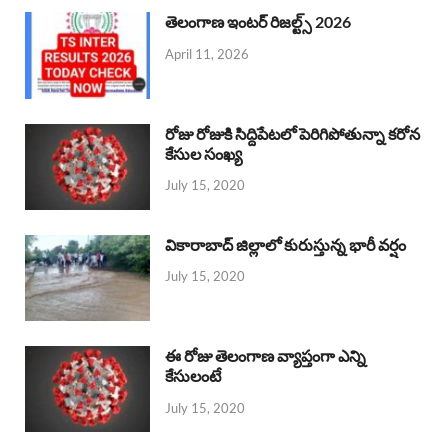
తెలంగాణ ఇంటర్ రిజల్ట్స్ 2026
April 11, 2026
రోజు రోజుకి సిద్దిపేటలో పెరిగిపోతున్నా కరోన
కేసుల సంఖ్య
July 15, 2020
వికారాబాద్ జిల్లాలో కురుస్తున్న భారీ వర్షం
July 15, 2020
ఈ రోజు తెలంగాణ వ్యాప్తంగా ఎన్ని
కేసులంటే
July 15, 2020