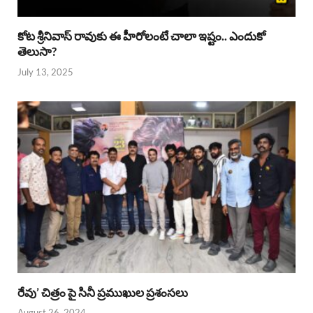
కోట శ్రీనివాస్ రావుకు ఈ హీరోలంటే చాలా ఇష్టం.. ఎందుకో
తెలుసా?
July 13, 2025
రేవు’ చిత్రం పై సినీ ప్రముఖుల ప్రశంసలు
August 26, 2024