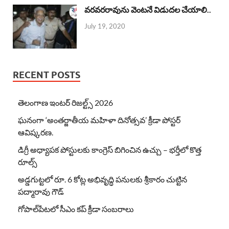
వరవరరావును వెంటనే విడుదల చేయాలి..
July 19, 2020
RECENT POSTS
తెలంగాణ ఇంటర్ రిజల్ట్స్ 2026
ఘనంగా ‘అంతర్జాతీయ మహిళా దినోత్సవ’ క్రీడా పోస్టర్
ఆవిష్కరణ.
డిగ్రీ అధ్యాపక పోస్టులకు కాంగ్రెస్ బిగించిన ఉచ్చు – భర్తీలో కొత్త
రూల్స్
అడ్డగుట్టలో రూ. 6 కోట్ల అభివృద్ధి పనులకు శ్రీకారం చుట్టిన
పద్మారావు గౌడ్
గోపాల్‌పేటలో సీఎం కప్ క్రీడా సంబరాలు