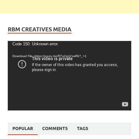
RBM CREATIVES MEDIA
Video
Code 150: Unknown error.
Player
Download File: https://youtu.be/R7o2qoVxwRk?_=1
POPULAR
COMMENTS
TAGS