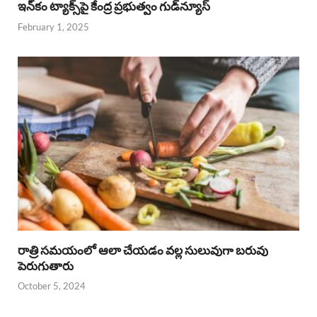
ఇన్‌కం ట్యాక్స్‌పై కేంద్ర ప్రభుత్వం గుడ్‌న్యూస్‌
February 1, 2025
రాత్రి సమయంలో ఆలా చేయడం వల్ల సులువుగా బరువు
పెరుగుతారు
October 5, 2024