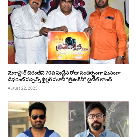
మెగాస్టార్ చిరంజీవి 70వ పుట్టిన రోజు సందర్భంగా ఘనంగా
డిఫరెంట్ సస్పెన్స్ థ్రిల్లర్ మూవీ “త్రిశెంకినీ” టైటిల్ లాంఛ్
August 22, 2025