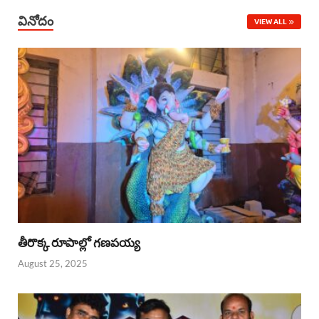
వినోదం
VIEW ALL
తీరొక్క రూపాల్లో గణపయ్య
August 25, 2025