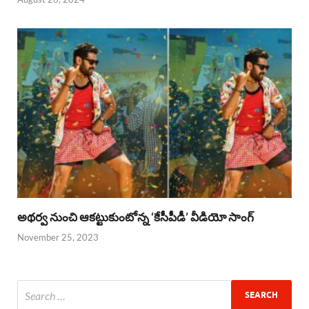
అథర్వ నుంచి ఆకట్టుకుంటోన్న ‘కేసీపీడీ’ వీడియో సాంగ్
November 25, 2023