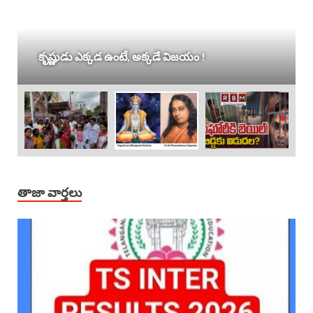
కృష్ణుడు ఎక్కడ ఉంటే, అక్కడే విజయం !
తాజా వార్తలు