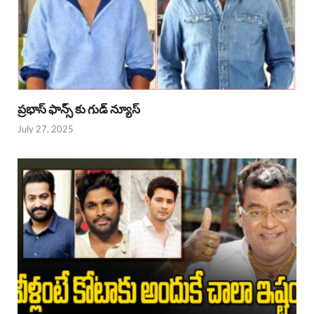
ప్రభాస్ ఫాన్స్ కు గుడ్ న్యూస్
July 27, 2025