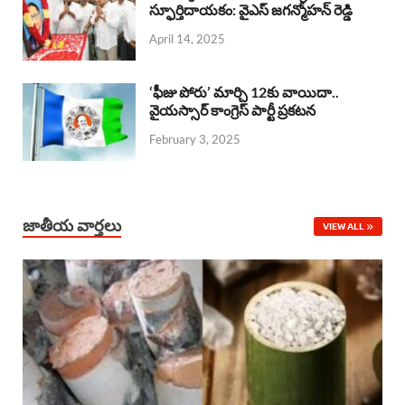
o
A
స్ఫూర్తిదాయకం: వైఎస్ జగన్మోహన్ రెడ్డి
d
d
April 14, 2025
o
p
s
I
k
p
n
‘ఫీజు పోరు’ మార్చి 12కు వాయిదా..
వైయస్సార్‌ కాంగ్రెస్‌ పార్టీ ప్రకటన
February 3, 2025
జాతీయ వార్తలు
VIEW ALL