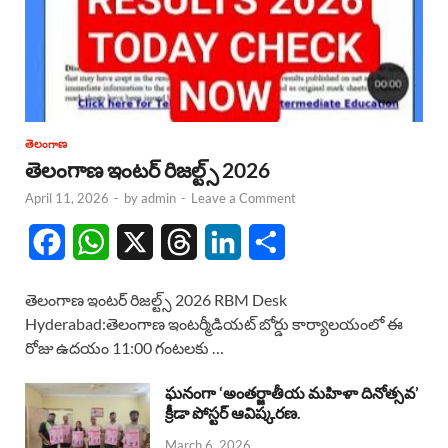
తెలంగాణ
తెలంగాణ ఇంటర్ రిజల్ట్స్ 2026
April 11, 2026
-
by
admin
-
Leave a Comment
F
W
X
T
L
S
a
h
h
i
h
తెలంగాణ ఇంటర్ రిజల్ట్స్ 2026 RBM Desk
c
a
r
n
a
Hyderabad:తెలంగాణ ఇంటర్మీడియట్ బోర్డు కార్యాలయంలో ఈ
రోజు ఉదయం 11:00 గంటలకు …
e
t
e
k
r
b
s
a
e
e
ఘనంగా ‘అంతర్జాతీయ మహిళా దినోత్సవ’
క్రీడా పోస్టర్ ఆవిష్కరణ.
o
A
d
d
March 6, 2026