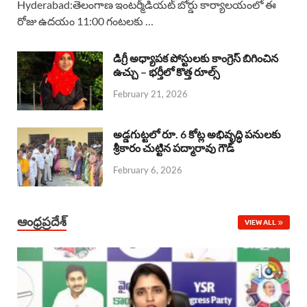
Hyderabad:తెలంగాణ ఇంటర్మీడియట్ బోర్డు కార్యాలయంలో ఈ
రోజు ఉదయం 11:00 గంటలకు …
e
t
e
k
r
b
s
a
e
e
డిగ్రీ అధ్యాపక పోస్టులకు కాంగ్రెస్ బిగించిన
o
A
ఉచ్చు – భర్తీలో కొత్త రూల్స్
d
d
February 21, 2026
o
p
s
I
k
p
n
అడ్డగుట్టలో రూ. 6 కోట్ల అభివృద్ధి పనులకు
శ్రీకారం చుట్టిన పద్మారావు గౌడ్
February 6, 2026
ఆంధ్రప్రదేశ్
VIEW ALL