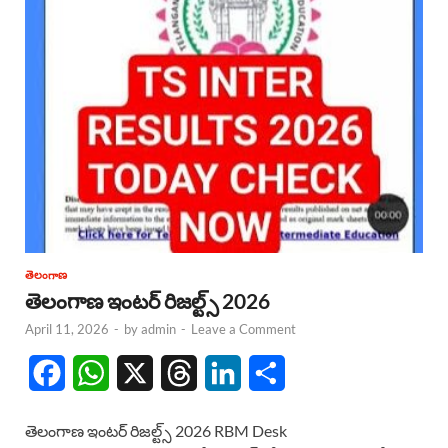
తెలంగాణ
తెలంగాణ ఇంటర్ రిజల్ట్స్ 2026
April 11, 2026
-
by
admin
-
Leave a Comment
F
W
X
T
L
S
a
h
h
i
h
తెలంగాణ ఇంటర్ రిజల్ట్స్ 2026 RBM Desk
c
a
r
n
a