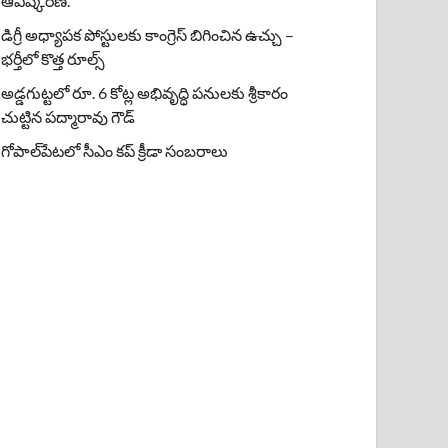
ఆవిష్కరణ.
డిగ్రీ అధ్యాపక పోస్టులకు కాంగ్రెస్ బిగించిన ఉచ్చు –
భర్తీలో కొత్త రూల్స్
అడ్డగుట్టలో రూ. 6 కోట్ల అభివృద్ధి పనులకు శ్రీకారం
చుట్టిన పద్మారావు గౌడ్
గోపాల్‌పేటలో సీఎం కప్ క్రీడా సంబరాలు