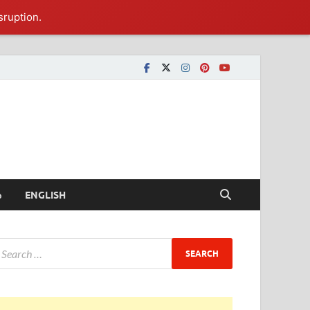
sruption.
ీ
ENGLISH