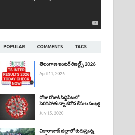
POPULAR
COMMENTS
TAGS
తెలంగాణ ఇంటర్ రిజల్ట్స్ 2026
April 11, 2026
రోజు రోజుకి సిద్దిపేటలో
పెరిగిపోతున్నా కరోన కేసుల సంఖ్య
July 15, 2020
వికారాబాద్ జిల్లాలో కురుస్తున్న