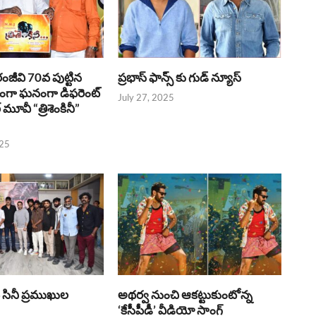
రంజీవి 70వ పుట్టిన
ప్రభాస్ ఫాన్స్ కు గుడ్ న్యూస్
భంగా ఘనంగా డిఫరెంట్
July 27, 2025
లర్ మూవీ “త్రిశెంకినీ”
025
పై సినీ ప్రముఖుల
అథర్వ నుంచి ఆకట్టుకుంటోన్న
‘కేసీపీడీ’ వీడియో సాంగ్