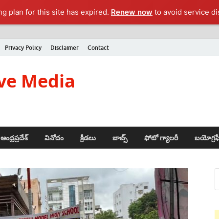
ng plan for this site has expired.
Renew now
to avoid service di
Privacy Policy
Disclaimer
Contact
ve Media
ఆంధ్రప్రదేశ్
వినోదం
క్రీడలు
జాబ్స్
ఫోటో గ్యాలరీ
బయోగ్రఫ