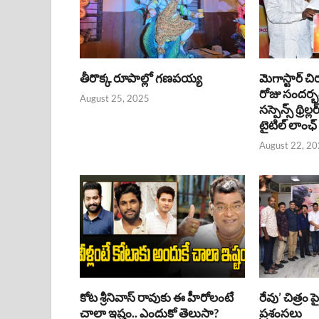
తీరొక్క రూపాల్లో గణపయ్య
మెగాస్టార్ చి
రోజు సందర్
August 25, 2025
సస్పెన్స్ థ్రిల్
టైటిల్ లాంఛ్
August 22, 2
కోట శ్రీనివాస్ రావుకు ఈ హీరోలంటే
రేవు’ చిత్రం 
చాలా ఇష్టం.. ఎందుకో తెలుసా?
ప్రశంసలు