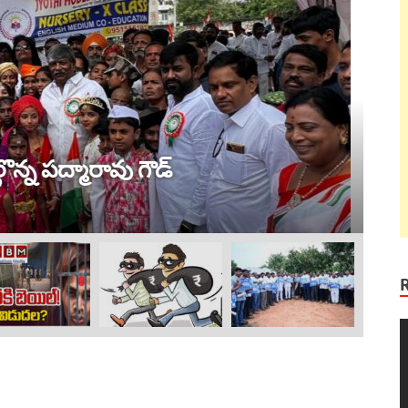
ట్ర
 విజయం !
ల
Au
V
P