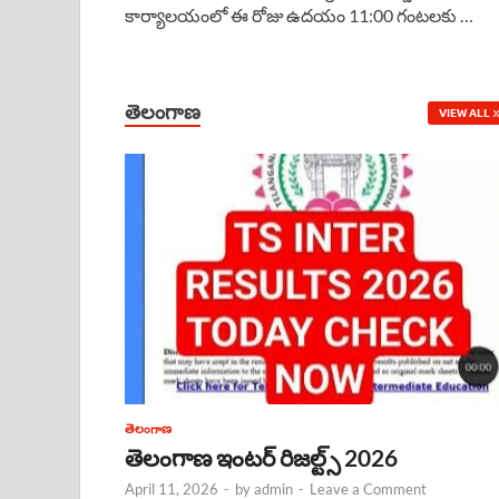
కార్యాలయంలో ఈ రోజు ఉదయం 11:00 గంటలకు …
e
t
e
k
r
b
s
a
e
e
o
A
d
d
తెలంగాణ
VIEW ALL
o
p
s
I
k
p
n
తెలంగాణ
తెలంగాణ ఇంటర్ రిజల్ట్స్ 2026
April 11, 2026
-
by
admin
-
Leave a Comment