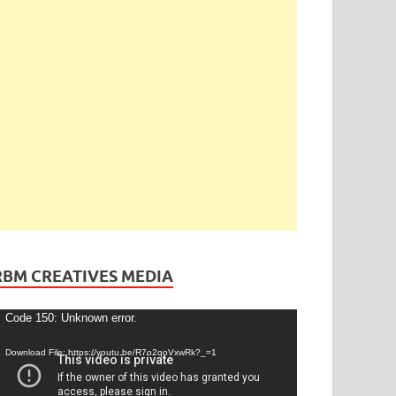
ెండింగ్
/
తెలంగాణ
ేడీ అఘోరీకి బెయిల్.. ఈరోజే విడుదల
gust 13, 2025
-
by
admin
-
Leave a Comment
RBM CREATIVES MEDIA
ideo
Code 150: Unknown error.
layer
Download File: https://youtu.be/R7o2qoVxwRk?_=1