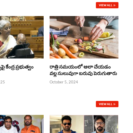
VIEW ALL
్‌పై కేంద్ర ప్రభుత్వం
రాత్రి సమయంలో ఆలా చేయడం
వల్ల సులువుగా బరువు పెరుగుతారు
025
October 5, 2024
VIEW ALL