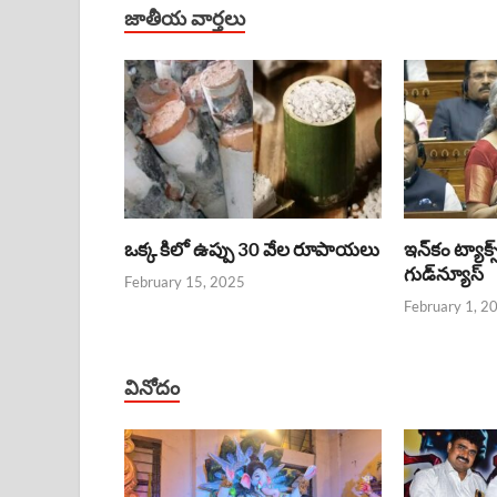
జాతీయ వార్తలు
ఒక్క కిలో ఉప్పు 30 వేల రూపాయలు
ఇన్‌కం ట్యాక్స
గుడ్‌న్యూస్‌
February 15, 2025
February 1, 2
వినోదం