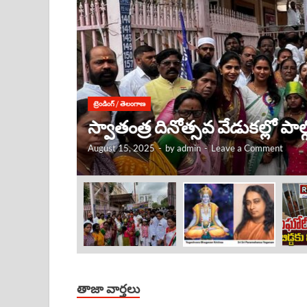
ట్రెండింగ్
/
తెలంగాణ
కృష్ణుడు ఎక్కడ ఉంటే, అక్కడే
August 15, 2025
-
by
admin
-
Leave a Comment
తాజా వార్తలు