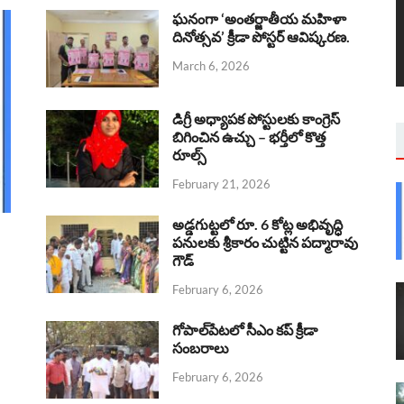
ఘనంగా ‘అంతర్జాతీయ మహిళా
దినోత్సవ’ క్రీడా పోస్టర్ ఆవిష్కరణ.
March 6, 2026
డిగ్రీ అధ్యాపక పోస్టులకు కాంగ్రెస్
బిగించిన ఉచ్చు – భర్తీలో కొత్త
రూల్స్
February 21, 2026
అడ్డగుట్టలో రూ. 6 కోట్ల అభివృద్ధి
పనులకు శ్రీకారం చుట్టిన పద్మారావు
గౌడ్
February 6, 2026
గోపాల్‌పేటలో సీఎం కప్ క్రీడా
సంబరాలు
February 6, 2026