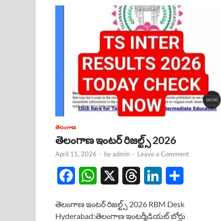
తెలంగాణ
తెలంగాణ ఇంటర్ రిజల్ట్స్ 2026
April 11, 2026
-
by
admin
-
Leave a Comment
F
W
X
T
L
S
a
h
h
i
h
తెలంగాణ ఇంటర్ రిజల్ట్స్ 2026 RBM Desk
c
a
r
n
a
Hyderabad:తెలంగాణ ఇంటర్మీడియట్ బోర్డు