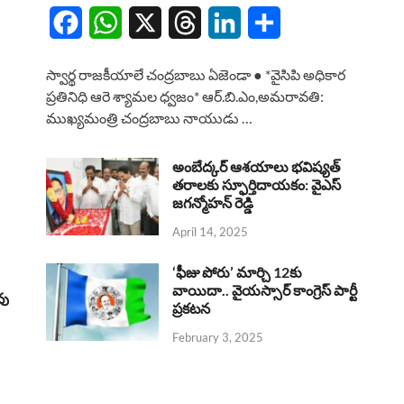
F
W
X
T
L
S
a
h
h
i
h
స్వార్థ రాజకీయాలే చంద్రబాబు ఏజెండా ● *వైసిపి అధికార
c
a
r
n
a
ప్రతినిధి ఆరె శ్యామల ధ్వజం* ఆర్.బి.ఎం,అమరావతి:
ముఖ్యమంత్రి చంద్రబాబు నాయుడు …
e
t
e
k
r
b
s
a
e
e
అంబేద్కర్ ఆశయాలు భవిష్యత్
o
A
తరాలకు స్ఫూర్తిదాయకం: వైఎస్
d
d
జగన్మోహన్ రెడ్డి
o
p
s
I
April 14, 2025
k
p
n
‘ఫీజు పోరు’ మార్చి 12కు
వాయిదా.. వైయస్సార్‌ కాంగ్రెస్‌ పార్టీ
వు
ప్రకటన
February 3, 2025