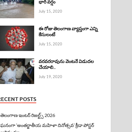
భారీ వర్షం
July 15, 2020
ఈ రోజు తెలంగాణ వ్యాప్తంగా ఎన్ని
కేసులంటే
July 15, 2020
వరవరరావును వెంటనే విడుదల
చేయాలి..
July 19, 2020
RECENT POSTS
తెలంగాణ ఇంటర్ రిజల్ట్స్ 2026
ఘనంగా ‘అంతర్జాతీయ మహిళా దినోత్సవ’ క్రీడా పోస్టర్