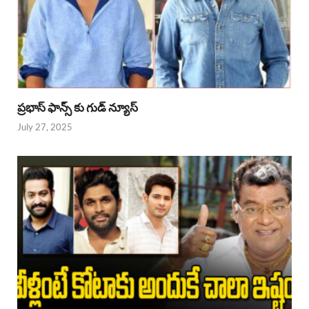
ప్రభాస్ ఫాన్స్ కు గుడ్ న్యూస్
July 27, 2025