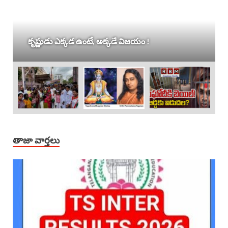
కృష్ణుడు ఎక్కడ ఉంటే, అక్కడే విజయం !
తాజా వార్తలు