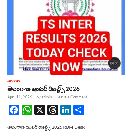
తెలంగాణ
తెలంగాణ ఇంటర్ రిజల్ట్స్ 2026
April 11, 2026
-
by
admin
-
Leave a Comment
F
W
X
T
L
S
a
h
h
i
h
తెలంగాణ ఇంటర్ రిజల్ట్స్ 2026 RBM Desk
c
a
r
n
a