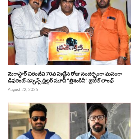
మెగాస్టార్ చిరంజీవి 70వ పుట్టిన రోజు సందర్భంగా ఘనంగా
డిఫరెంట్ సస్పెన్స్ థ్రిల్లర్ మూవీ “త్రిశెంకినీ” టైటిల్ లాంఛ్
August 22, 2025