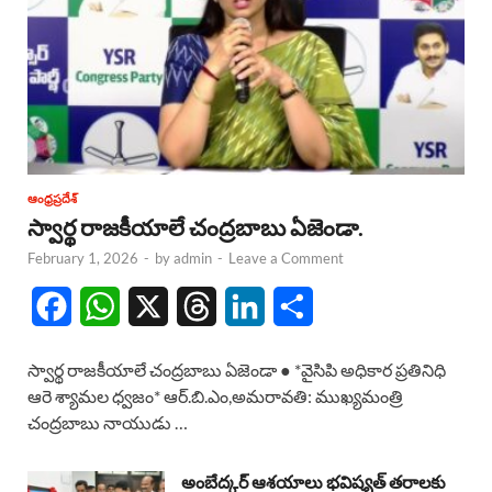
ఆంధ్రప్రదేశ్
స్వార్థ రాజకీయాలే చంద్రబాబు ఏజెండా.
February 1, 2026
-
by
admin
-
Leave a Comment
F
W
X
T
L
S
a
h
h
i
h
స్వార్థ రాజకీయాలే చంద్రబాబు ఏజెండా ● *వైసిపి అధికార ప్రతినిధి
c
a
r
n
a
ఆరె శ్యామల ధ్వజం* ఆర్.బి.ఎం,అమరావతి: ముఖ్యమంత్రి
చంద్రబాబు నాయుడు …
e
t
e
k
r
b
s
a
e
e
అంబేద్కర్ ఆశయాలు భవిష్యత్ తరాలకు