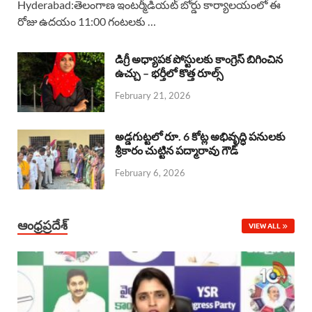
Hyderabad:తెలంగాణ ఇంటర్మీడియట్ బోర్డు కార్యాలయంలో ఈ
రోజు ఉదయం 11:00 గంటలకు …
e
t
e
k
r
b
s
a
e
e
డిగ్రీ అధ్యాపక పోస్టులకు కాంగ్రెస్ బిగించిన
o
A
ఉచ్చు – భర్తీలో కొత్త రూల్స్
d
d
February 21, 2026
o
p
s
I
k
p
n
అడ్డగుట్టలో రూ. 6 కోట్ల అభివృద్ధి పనులకు
శ్రీకారం చుట్టిన పద్మారావు గౌడ్
February 6, 2026
ఆంధ్రప్రదేశ్
VIEW ALL