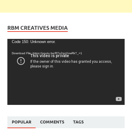
RBM CREATIVES MEDIA
Video
Code 150: Unknown error.
Player
Download File: https://youtu.be/R7o2qoVxwRk?_=1
POPULAR
COMMENTS
TAGS