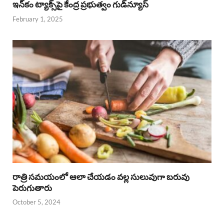
ఇన్‌కం ట్యాక్స్‌పై కేంద్ర ప్రభుత్వం గుడ్‌న్యూస్‌
February 1, 2025
రాత్రి సమయంలో ఆలా చేయడం వల్ల సులువుగా బరువు
పెరుగుతారు
October 5, 2024