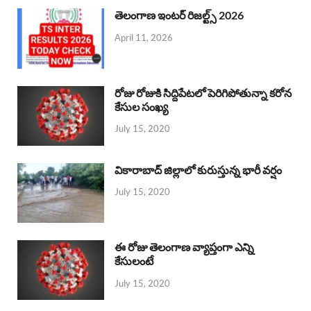
తెలంగాణ ఇంటర్ రిజల్ట్స్ 2026
April 11, 2026
రోజు రోజుకి సిద్దిపేటలో పెరిగిపోతున్నా కరోన
కేసుల సంఖ్య
July 15, 2020
వికారాబాద్ జిల్లాలో కురుస్తున్న భారీ వర్షం
July 15, 2020
ఈ రోజు తెలంగాణ వ్యాప్తంగా ఎన్ని
కేసులంటే
July 15, 2020