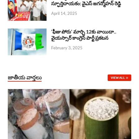
o
A
స్ఫూర్తిదాయకం: వైఎస్ జగన్మోహన్ రెడ్డి
d
d
April 14, 2025
o
p
s
I
k
p
n
‘ఫీజు పోరు’ మార్చి 12కు వాయిదా..
వైయస్సార్‌ కాంగ్రెస్‌ పార్టీ ప్రకటన
February 3, 2025
జాతీయ వార్తలు
VIEW ALL