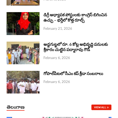
o
p
s
I
k
p
n
డిగ్రీ అధ్యాపక పోస్టులకు కాంగ్రెస్ బిగించిన
ఉచ్చు – భర్తీలో కొత్త రూల్స్
February 21, 2026
అడ్డగుట్టలో రూ. 6 కోట్ల అభివృద్ధి పనులకు
శ్రీకారం చుట్టిన పద్మారావు గౌడ్
February 6, 2026
గోపాల్‌పేటలో సీఎం కప్ క్రీడా సంబరాలు
February 6, 2026
తెలంగాణ
VIEW ALL