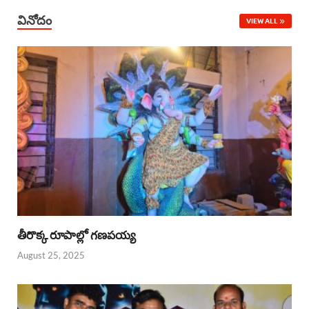
వినోదం
VIEW ALL
తీరొక్క రూపాల్లో గణపయ్య
August 25, 2025