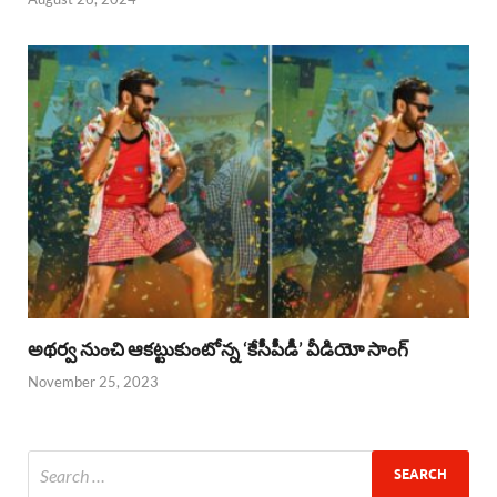
అథర్వ నుంచి ఆకట్టుకుంటోన్న ‘కేసీపీడీ’ వీడియో సాంగ్
November 25, 2023