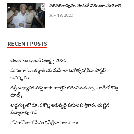
వరవరరావును వెంటనే విడుదల చేయాలి..
July 19, 2020
RECENT POSTS
తెలంగాణ ఇంటర్ రిజల్ట్స్ 2026
ఘనంగా ‘అంతర్జాతీయ మహిళా దినోత్సవ’ క్రీడా పోస్టర్
ఆవిష్కరణ.
డిగ్రీ అధ్యాపక పోస్టులకు కాంగ్రెస్ బిగించిన ఉచ్చు – భర్తీలో కొత్త
రూల్స్
అడ్డగుట్టలో రూ. 6 కోట్ల అభివృద్ధి పనులకు శ్రీకారం చుట్టిన
పద్మారావు గౌడ్
గోపాల్‌పేటలో సీఎం కప్ క్రీడా సంబరాలు