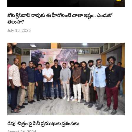
కోట శ్రీనివాస్ రావుకు ఈ హీరోలంటే చాలా ఇష్టం.. ఎందుకో
తెలుసా?
July 13, 2025
రేవు’ చిత్రం పై సినీ ప్రముఖుల ప్రశంసలు
August 26, 2024