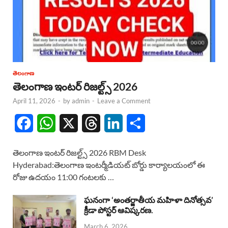
తెలంగాణ
తెలంగాణ ఇంటర్ రిజల్ట్స్ 2026
April 11, 2026
-
by
admin
-
Leave a Comment
F
W
X
T
L
S
a
h
h
i
h
తెలంగాణ ఇంటర్ రిజల్ట్స్ 2026 RBM Desk
c
a
r
n
a
Hyderabad:తెలంగాణ ఇంటర్మీడియట్ బోర్డు కార్యాలయంలో ఈ
రోజు ఉదయం 11:00 గంటలకు …
e
t
e
k
r
b
s
a
e
e
ఘనంగా ‘అంతర్జాతీయ మహిళా దినోత్సవ’
క్రీడా పోస్టర్ ఆవిష్కరణ.
o
A
d
d
March 6, 2026