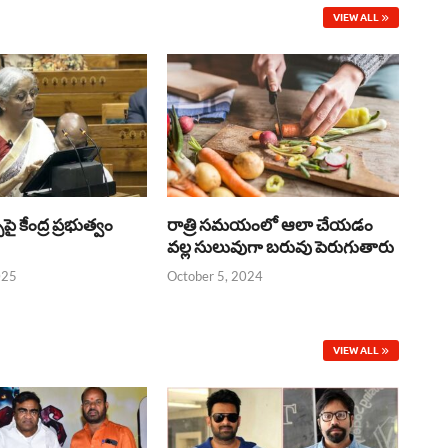
VIEW ALL
్‌పై కేంద్ర ప్రభుత్వం
రాత్రి సమయంలో ఆలా చేయడం
వల్ల సులువుగా బరువు పెరుగుతారు
025
October 5, 2024
VIEW ALL