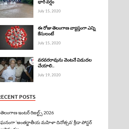
భారీ వర్షం
July 15, 2020
ఈ రోజు తెలంగాణ వ్యాప్తంగా ఎన్ని
కేసులంటే
July 15, 2020
వరవరరావును వెంటనే విడుదల
చేయాలి..
July 19, 2020
RECENT POSTS
తెలంగాణ ఇంటర్ రిజల్ట్స్ 2026
ఘనంగా ‘అంతర్జాతీయ మహిళా దినోత్సవ’ క్రీడా పోస్టర్