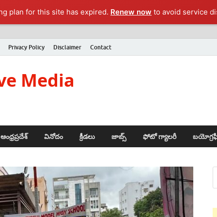
g plan for this site has expired.
Renew now
to avoid service di
Privacy Policy
Disclaimer
Contact
ve Media
ఆంధ్రప్రదేశ్
వినోదం
క్రీడలు
జాబ్స్
ఫోటో గ్యాలరీ
బయోగ్రఫ