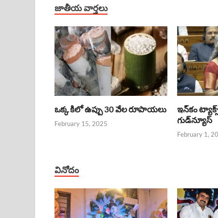
జాతీయ వార్తలు
ఒక్క కిలో ఉప్పు 30 వేల రూపాయలు
ఇన్‌కం ట్యాక్స
గుడ్‌న్యూస్‌
February 15, 2025
February 1, 2
వినోదం