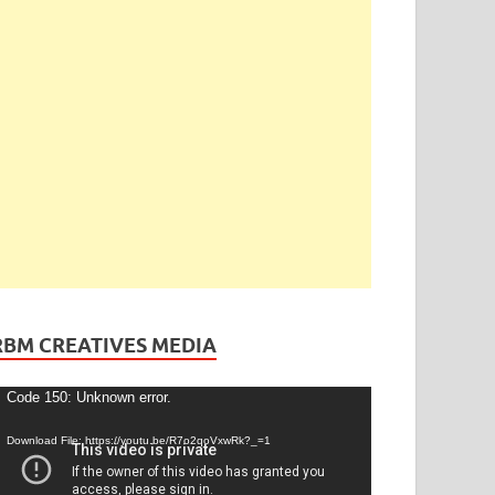
ెండింగ్
/
తెలంగాణ
ేడీ అఘోరీకి బెయిల్.. ఈరోజే విడుదల
gust 13, 2025
-
by
admin
-
Leave a Comment
RBM CREATIVES MEDIA
ideo
Code 150: Unknown error.
layer
Download File: https://youtu.be/R7o2qoVxwRk?_=1