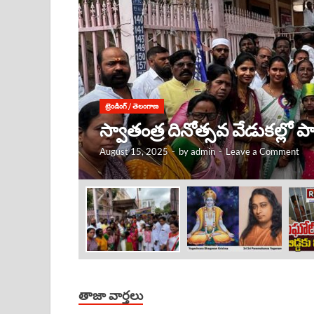
ట్రెండింగ్
/
తెలంగాణ
కృష్ణుడు ఎక్కడ ఉంటే, అక్కడే
August 15, 2025
-
by
admin
-
Leave a Comment
తాజా వార్తలు