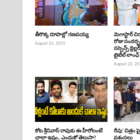
తీరొక్క రూపాల్లో గణపయ్య
మెగాస్టార్ చి
రోజు సందర్
August 25, 2025
సస్పెన్స్ థ్రిల్
టైటిల్ లాంఛ్
August 22, 2
కోట శ్రీనివాస్ రావుకు ఈ హీరోలంటే
రేవు’ చిత్రం 
చాలా ఇష్టం.. ఎందుకో తెలుసా?
ప్రశంసలు