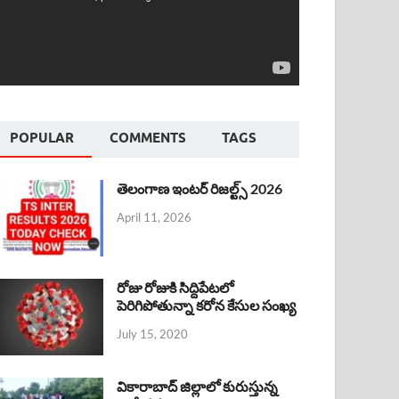
POPULAR
COMMENTS
TAGS
తెలంగాణ ఇంటర్ రిజల్ట్స్ 2026
April 11, 2026
రోజు రోజుకి సిద్దిపేటలో
పెరిగిపోతున్నా కరోన కేసుల సంఖ్య
July 15, 2020
వికారాబాద్ జిల్లాలో కురుస్తున్న