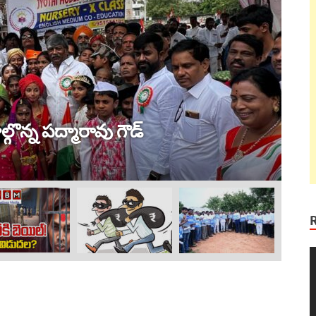
ట్ర
 విజయం !
ల
Au
V
P