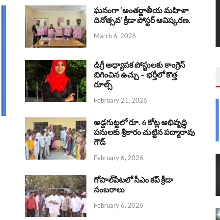
ఘనంగా ‘అంతర్జాతీయ మహిళా
దినోత్సవ’ క్రీడా పోస్టర్ ఆవిష్కరణ.
March 6, 2026
డిగ్రీ అధ్యాపక పోస్టులకు కాంగ్రెస్
బిగించిన ఉచ్చు – భర్తీలో కొత్త
రూల్స్
February 21, 2026
అడ్డగుట్టలో రూ. 6 కోట్ల అభివృద్ధి
పనులకు శ్రీకారం చుట్టిన పద్మారావు
గౌడ్
February 6, 2026
గోపాల్‌పేటలో సీఎం కప్ క్రీడా
సంబరాలు
February 6, 2026