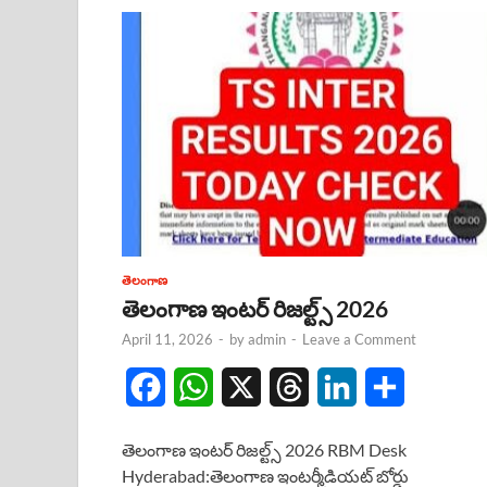
తెలంగాణ
తెలంగాణ ఇంటర్ రిజల్ట్స్ 2026
April 11, 2026
-
by
admin
-
Leave a Comment
F
W
X
T
L
S
a
h
h
i
h
తెలంగాణ ఇంటర్ రిజల్ట్స్ 2026 RBM Desk
c
a
r
n
a
Hyderabad:తెలంగాణ ఇంటర్మీడియట్ బోర్డు