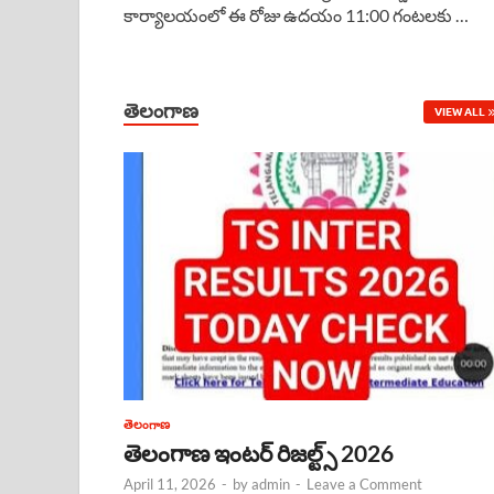
కార్యాలయంలో ఈ రోజు ఉదయం 11:00 గంటలకు …
e
t
e
k
r
b
s
a
e
e
o
A
d
d
తెలంగాణ
VIEW ALL
o
p
s
I
k
p
n
తెలంగాణ
తెలంగాణ ఇంటర్ రిజల్ట్స్ 2026
April 11, 2026
-
by
admin
-
Leave a Comment