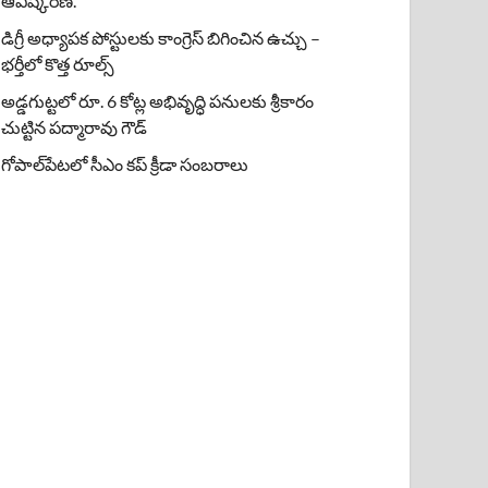
ఆవిష్కరణ.
డిగ్రీ అధ్యాపక పోస్టులకు కాంగ్రెస్ బిగించిన ఉచ్చు –
భర్తీలో కొత్త రూల్స్
అడ్డగుట్టలో రూ. 6 కోట్ల అభివృద్ధి పనులకు శ్రీకారం
చుట్టిన పద్మారావు గౌడ్
గోపాల్‌పేటలో సీఎం కప్ క్రీడా సంబరాలు