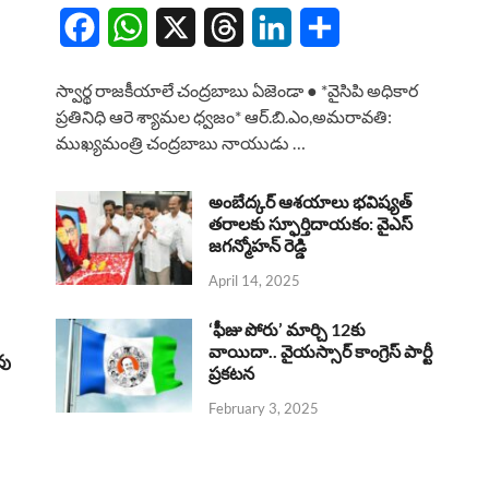
F
W
X
T
L
S
a
h
h
i
h
స్వార్థ రాజకీయాలే చంద్రబాబు ఏజెండా ● *వైసిపి అధికార
c
a
r
n
a
ప్రతినిధి ఆరె శ్యామల ధ్వజం* ఆర్.బి.ఎం,అమరావతి:
ముఖ్యమంత్రి చంద్రబాబు నాయుడు …
e
t
e
k
r
b
s
a
e
e
అంబేద్కర్ ఆశయాలు భవిష్యత్
o
A
తరాలకు స్ఫూర్తిదాయకం: వైఎస్
d
d
జగన్మోహన్ రెడ్డి
o
p
s
I
April 14, 2025
k
p
n
‘ఫీజు పోరు’ మార్చి 12కు
వాయిదా.. వైయస్సార్‌ కాంగ్రెస్‌ పార్టీ
వు
ప్రకటన
February 3, 2025