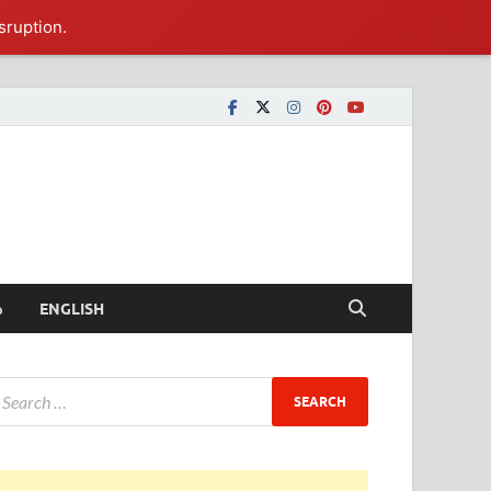
sruption.
ీ
ENGLISH