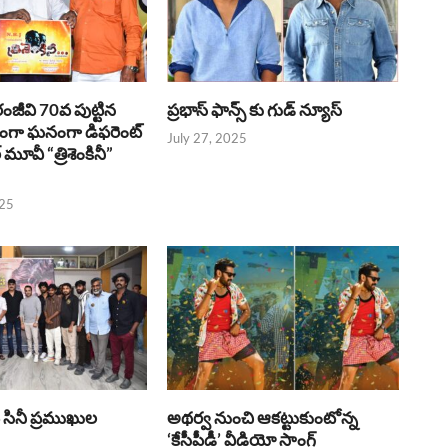
రంజీవి 70వ పుట్టిన
ప్రభాస్ ఫాన్స్ కు గుడ్ న్యూస్
భంగా ఘనంగా డిఫరెంట్
July 27, 2025
లర్ మూవీ “త్రిశెంకినీ”
025
పై సినీ ప్రముఖుల
అథర్వ నుంచి ఆకట్టుకుంటోన్న
‘కేసీపీడీ’ వీడియో సాంగ్