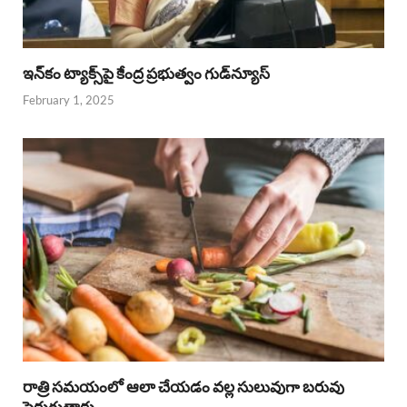
ఇన్‌కం ట్యాక్స్‌పై కేంద్ర ప్రభుత్వం గుడ్‌న్యూస్‌
February 1, 2025
రాత్రి సమయంలో ఆలా చేయడం వల్ల సులువుగా బరువు
పెరుగుతారు