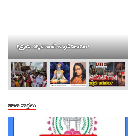
కృష్ణుడు ఎక్కడ ఉంటే, అక్కడే విజయం !
తాజా వార్తలు