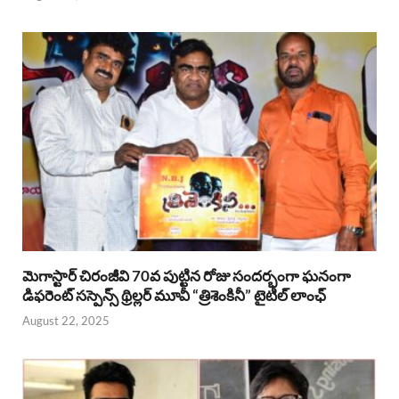
మెగాస్టార్ చిరంజీవి 70వ పుట్టిన రోజు సందర్భంగా ఘనంగా
డిఫరెంట్ సస్పెన్స్ థ్రిల్లర్ మూవీ “త్రిశెంకినీ” టైటిల్ లాంఛ్
August 22, 2025