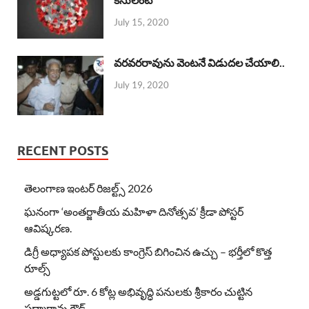
July 15, 2020
వరవరరావును వెంటనే విడుదల చేయాలి..
July 19, 2020
RECENT POSTS
తెలంగాణ ఇంటర్ రిజల్ట్స్ 2026
ఘనంగా ‘అంతర్జాతీయ మహిళా దినోత్సవ’ క్రీడా పోస్టర్
ఆవిష్కరణ.
డిగ్రీ అధ్యాపక పోస్టులకు కాంగ్రెస్ బిగించిన ఉచ్చు – భర్తీలో కొత్త
రూల్స్
అడ్డగుట్టలో రూ. 6 కోట్ల అభివృద్ధి పనులకు శ్రీకారం చుట్టిన
పద్మారావు గౌడ్