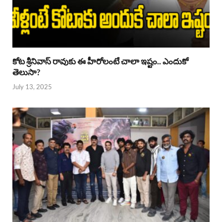
కోట శ్రీనివాస్ రావుకు ఈ హీరోలంటే చాలా ఇష్టం.. ఎందుకో
తెలుసా?
July 13, 2025