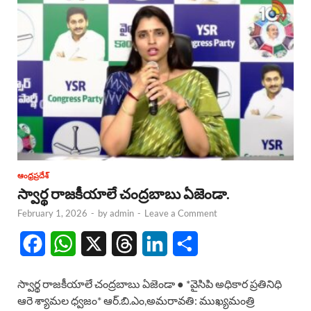
ఆంధ్రప్రదేశ్
స్వార్థ రాజకీయాలే చంద్రబాబు ఏజెండా.
February 1, 2026
-
by
admin
-
Leave a Comment
F
W
X
T
L
S
a
h
h
i
h
స్వార్థ రాజకీయాలే చంద్రబాబు ఏజెండా ● *వైసిపి అధికార ప్రతినిధి
c
a
r
n
a
ఆరె శ్యామల ధ్వజం* ఆర్.బి.ఎం,అమరావతి: ముఖ్యమంత్రి