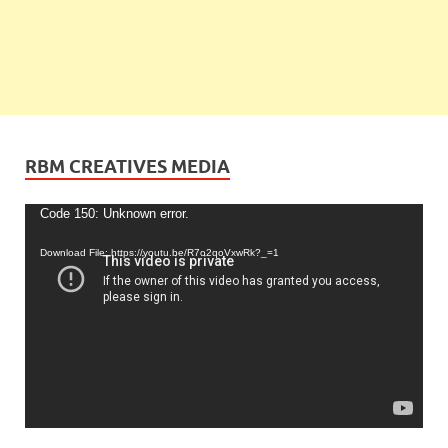
RBM CREATIVES MEDIA
Video
Code 150: Unknown error.
Player
Download File: https://youtu.be/R7o2qoVxwRk?_=1