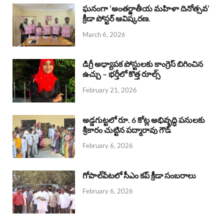
b
s
a
e
e
ఘనంగా ‘అంతర్జాతీయ మహిళా దినోత్సవ’
క్రీడా పోస్టర్ ఆవిష్కరణ.
o
A
d
d
March 6, 2026
o
p
s
I
k
p
n
డిగ్రీ అధ్యాపక పోస్టులకు కాంగ్రెస్ బిగించిన
ఉచ్చు – భర్తీలో కొత్త రూల్స్
February 21, 2026
అడ్డగుట్టలో రూ. 6 కోట్ల అభివృద్ధి పనులకు
శ్రీకారం చుట్టిన పద్మారావు గౌడ్
February 6, 2026
గోపాల్‌పేటలో సీఎం కప్ క్రీడా సంబరాలు
February 6, 2026