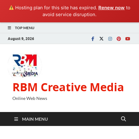
Hosting plan for this site has expired.
Renew now
to
avoid service disruption.
TOP MENU
August 9, 2026
RBM Creative Media
Online Web News
MAIN MENU