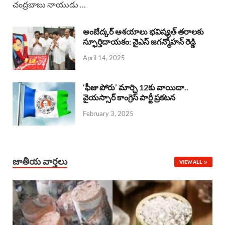
చంద్రబాబు నాయుడు …
e
t
e
k
r
b
s
a
e
e
అంబేద్కర్ ఆశయాలు భవిష్యత్ తరాలకు
o
A
స్ఫూర్తిదాయకం: వైఎస్ జగన్మోహన్ రెడ్డి
d
d
April 14, 2025
o
p
s
I
k
p
n
‘ఫీజు పోరు’ మార్చి 12కు వాయిదా..
వైయస్సార్‌ కాంగ్రెస్‌ పార్టీ ప్రకటన
February 3, 2025
జాతీయ వార్తలు
VIEW ALL