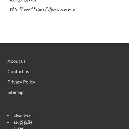
గోపాల్‌పేటలో సీఎం కప్ క్రీడా సంబరాలు
About us
Contact us
Privacy Policy
Sitemap
తెలంగాణ
ఆంధ్ర ప్రదేశ్
వినోదం