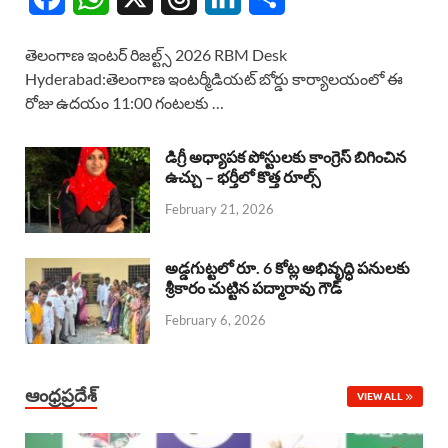
a
h
h
i
h
తెలంగాణ ఇంటర్ రిజల్ట్స్ 2026 RBM Desk
c
a
r
n
a
Hyderabad:తెలంగాణ ఇంటర్మీడియట్ బోర్డు కార్యాలయంలో ఈ
రోజు ఉదయం 11:00 గంటలకు …
e
t
e
k
r
b
s
a
e
e
డిగ్రీ అధ్యాపక పోస్టులకు కాంగ్రెస్ బిగించిన
o
A
ఉచ్చు – భర్తీలో కొత్త రూల్స్
d
d
February 21, 2026
o
p
s
I
k
p
n
అడ్డగుట్టలో రూ. 6 కోట్ల అభివృద్ధి పనులకు
శ్రీకారం చుట్టిన పద్మారావు గౌడ్
February 6, 2026
ఆంధ్రప్రదేశ్
VIEW ALL