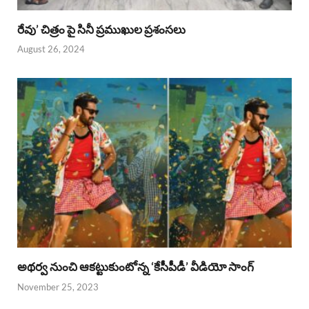
రేవు’ చిత్రం పై సినీ ప్రముఖుల ప్రశంసలు
August 26, 2024
అథర్వ నుంచి ఆకట్టుకుంటోన్న ‘కేసీపీడీ’ వీడియో సాంగ్
November 25, 2023