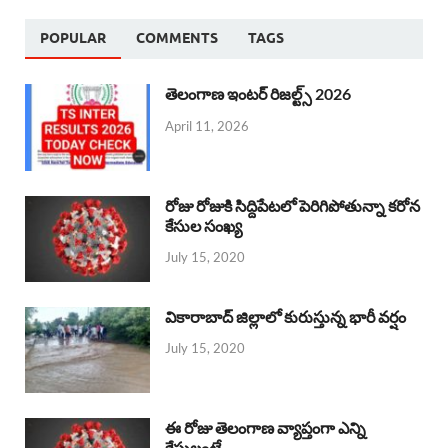
POPULAR
COMMENTS
TAGS
తెలంగాణ ఇంటర్ రిజల్ట్స్ 2026
April 11, 2026
రోజు రోజుకి సిద్దిపేటలో పెరిగిపోతున్నా కరోన
కేసుల సంఖ్య
July 15, 2020
వికారాబాద్ జిల్లాలో కురుస్తున్న భారీ వర్షం
July 15, 2020
ఈ రోజు తెలంగాణ వ్యాప్తంగా ఎన్ని
కేసులంటే