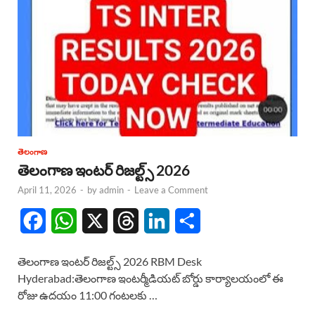
తెలంగాణ
తెలంగాణ ఇంటర్ రిజల్ట్స్ 2026
April 11, 2026
-
by
admin
-
Leave a Comment
F
W
X
T
L
S
a
h
h
i
h
తెలంగాణ ఇంటర్ రిజల్ట్స్ 2026 RBM Desk
c
a
r
n
a
Hyderabad:తెలంగాణ ఇంటర్మీడియట్ బోర్డు కార్యాలయంలో ఈ
రోజు ఉదయం 11:00 గంటలకు …
e
t
e
k
r