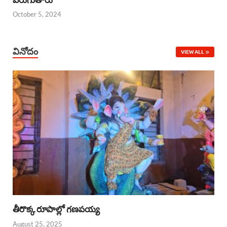
October 5, 2024
వినోదం
VIEW ALL
తీరొక్క రూపాల్లో గణపయ్య
August 25, 2025