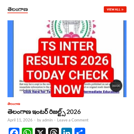
తెలంగాణ
VIEW ALL
తెలంగాణ
తెలంగాణ ఇంటర్ రిజల్ట్స్ 2026
April 11, 2026
-
by
admin
-
Leave a Comment
F
W
X
T
L
S