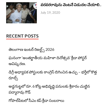
వరవరరావును వెంటనే విడుదల చేయాలి..
July 19, 2020
RECENT POSTS
తెలంగాణ ఇంటర్ రిజల్ట్స్ 2026
ఘనంగా ‘అంతర్జాతీయ మహిళా దినోత్సవ’ క్రీడా పోస్టర్
ఆవిష్కరణ.
డిగ్రీ అధ్యాపక పోస్టులకు కాంగ్రెస్ బిగించిన ఉచ్చు – భర్తీలో కొత్త
రూల్స్
అడ్డగుట్టలో రూ. 6 కోట్ల అభివృద్ధి పనులకు శ్రీకారం చుట్టిన
పద్మారావు గౌడ్
గోపాల్‌పేటలో సీఎం కప్ క్రీడా సంబరాలు