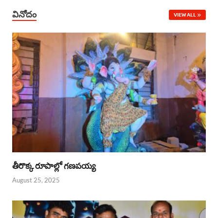
వినోదం
VIEW ALL
తీరొక్క రూపాల్లో గణపయ్య
August 25, 2025