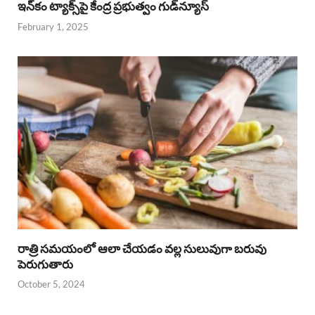
ఇన్‌కం ట్యాక్స్‌పై కేంద్ర ప్రభుత్వం గుడ్‌న్యూస్‌
February 1, 2025
రాత్రి సమయంలో ఆలా చేయడం వల్ల సులువుగా బరువు
పెరుగుతారు
October 5, 2024