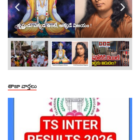
కృష్ణుడు ఎక్కడ ఉంటే, అక్కడే విజయం !
తాజా వార్తలు