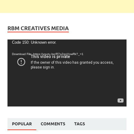
RBM CREATIVES MEDIA
Video
Code 150: Unknown error.
Player
Download File: https://youtu.be/R7o2qoVxwRk?_=1
POPULAR
COMMENTS
TAGS