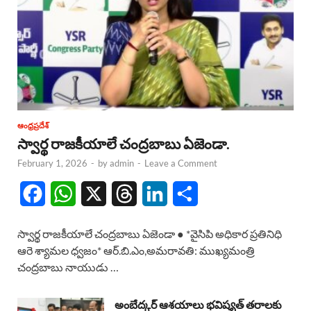
ఆంధ్రప్రదేశ్
స్వార్థ రాజకీయాలే చంద్రబాబు ఏజెండా.
February 1, 2026
-
by
admin
-
Leave a Comment
F
W
X
T
L
S
a
h
h
i
h
స్వార్థ రాజకీయాలే చంద్రబాబు ఏజెండా ● *వైసిపి అధికార ప్రతినిధి
c
a
r
n
a
ఆరె శ్యామల ధ్వజం* ఆర్.బి.ఎం,అమరావతి: ముఖ్యమంత్రి
చంద్రబాబు నాయుడు …
e
t
e
k
r
b
s
a
e
e
అంబేద్కర్ ఆశయాలు భవిష్యత్ తరాలకు