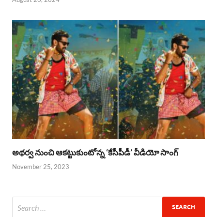
అథర్వ నుంచి ఆకట్టుకుంటోన్న ‘కేసీపీడీ’ వీడియో సాంగ్
November 25, 2023