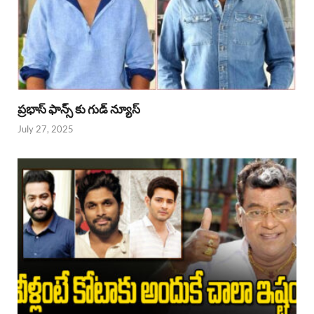
ప్రభాస్ ఫాన్స్ కు గుడ్ న్యూస్
July 27, 2025