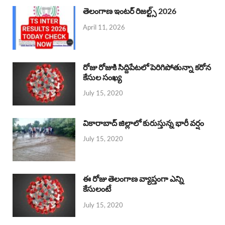
తెలంగాణ ఇంటర్ రిజల్ట్స్ 2026
April 11, 2026
రోజు రోజుకి సిద్దిపేటలో పెరిగిపోతున్నా కరోన
కేసుల సంఖ్య
July 15, 2020
వికారాబాద్ జిల్లాలో కురుస్తున్న భారీ వర్షం
July 15, 2020
ఈ రోజు తెలంగాణ వ్యాప్తంగా ఎన్ని
కేసులంటే
July 15, 2020