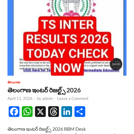
తెలంగాణ
తెలంగాణ ఇంటర్ రిజల్ట్స్ 2026
April 11, 2026
-
by
admin
-
Leave a Comment
F
W
X
T
L
S
a
h
h
i
h
తెలంగాణ ఇంటర్ రిజల్ట్స్ 2026 RBM Desk
c
a
r
n
a