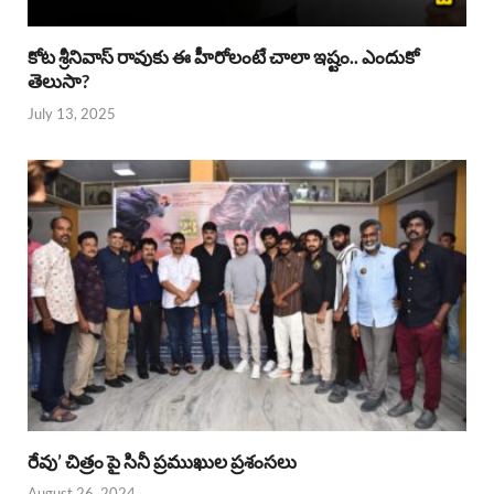
కోట శ్రీనివాస్ రావుకు ఈ హీరోలంటే చాలా ఇష్టం.. ఎందుకో
తెలుసా?
July 13, 2025
రేవు’ చిత్రం పై సినీ ప్రముఖుల ప్రశంసలు
August 26, 2024