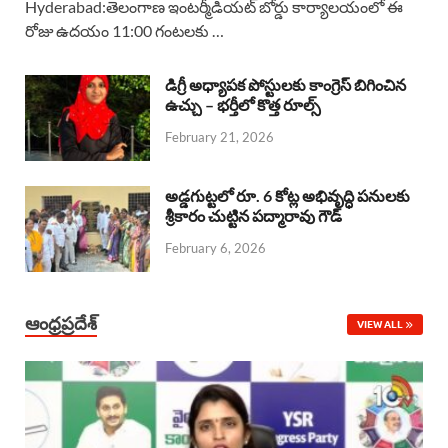
Hyderabad:తెలంగాణ ఇంటర్మీడియట్ బోర్డు కార్యాలయంలో ఈ
రోజు ఉదయం 11:00 గంటలకు …
e
t
e
k
r
b
s
a
e
e
డిగ్రీ అధ్యాపక పోస్టులకు కాంగ్రెస్ బిగించిన
o
A
ఉచ్చు – భర్తీలో కొత్త రూల్స్
d
d
February 21, 2026
o
p
s
I
k
p
n
అడ్డగుట్టలో రూ. 6 కోట్ల అభివృద్ధి పనులకు
శ్రీకారం చుట్టిన పద్మారావు గౌడ్
February 6, 2026
ఆంధ్రప్రదేశ్
VIEW ALL