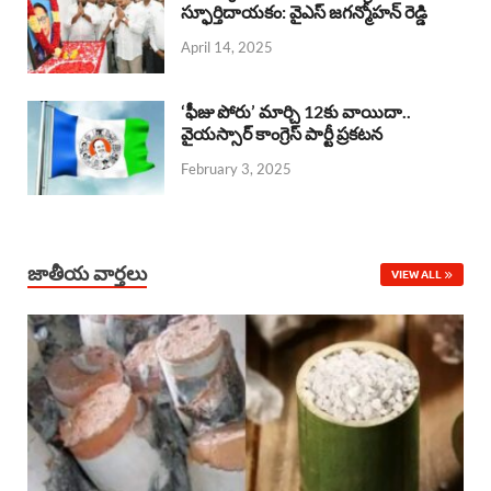
o
A
స్ఫూర్తిదాయకం: వైఎస్ జగన్మోహన్ రెడ్డి
d
d
April 14, 2025
o
p
s
I
k
p
n
‘ఫీజు పోరు’ మార్చి 12కు వాయిదా..
వైయస్సార్‌ కాంగ్రెస్‌ పార్టీ ప్రకటన
February 3, 2025
జాతీయ వార్తలు
VIEW ALL