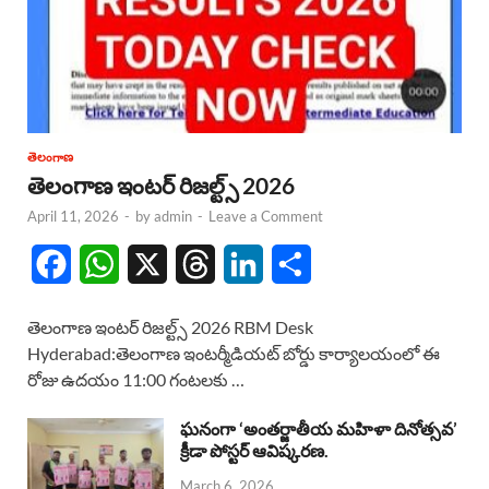
తెలంగాణ
తెలంగాణ ఇంటర్ రిజల్ట్స్ 2026
April 11, 2026
-
by
admin
-
Leave a Comment
F
W
X
T
L
S
a
h
h
i
h
తెలంగాణ ఇంటర్ రిజల్ట్స్ 2026 RBM Desk
c
a
r
n
a
Hyderabad:తెలంగాణ ఇంటర్మీడియట్ బోర్డు కార్యాలయంలో ఈ
రోజు ఉదయం 11:00 గంటలకు …
e
t
e
k
r
b
s
a
e
e
ఘనంగా ‘అంతర్జాతీయ మహిళా దినోత్సవ’
క్రీడా పోస్టర్ ఆవిష్కరణ.
o
A
d
d
March 6, 2026