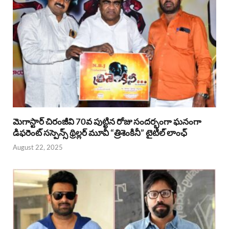
మెగాస్టార్ చిరంజీవి 70వ పుట్టిన రోజు సందర్భంగా ఘనంగా
డిఫరెంట్ సస్పెన్స్ థ్రిల్లర్ మూవీ “త్రిశెంకినీ” టైటిల్ లాంఛ్
August 22, 2025