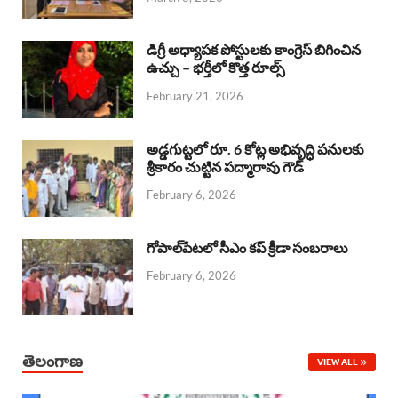
o
p
s
I
k
p
n
డిగ్రీ అధ్యాపక పోస్టులకు కాంగ్రెస్ బిగించిన
ఉచ్చు – భర్తీలో కొత్త రూల్స్
February 21, 2026
అడ్డగుట్టలో రూ. 6 కోట్ల అభివృద్ధి పనులకు
శ్రీకారం చుట్టిన పద్మారావు గౌడ్
February 6, 2026
గోపాల్‌పేటలో సీఎం కప్ క్రీడా సంబరాలు
February 6, 2026
తెలంగాణ
VIEW ALL