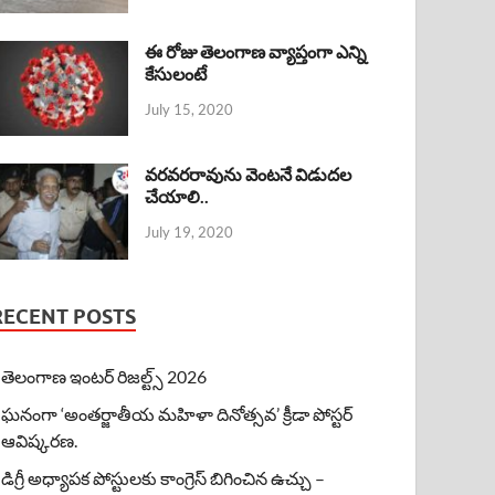
ఈ రోజు తెలంగాణ వ్యాప్తంగా ఎన్ని
కేసులంటే
July 15, 2020
వరవరరావును వెంటనే విడుదల
చేయాలి..
July 19, 2020
RECENT POSTS
తెలంగాణ ఇంటర్ రిజల్ట్స్ 2026
ఘనంగా ‘అంతర్జాతీయ మహిళా దినోత్సవ’ క్రీడా పోస్టర్
ఆవిష్కరణ.
డిగ్రీ అధ్యాపక పోస్టులకు కాంగ్రెస్ బిగించిన ఉచ్చు –