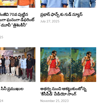
రంజీవి 70వ పుట్టిన
ప్రభాస్ ఫాన్స్ కు గుడ్ న్యూస్
భంగా ఘనంగా డిఫరెంట్
July 27, 2025
లర్ మూవీ “త్రిశెంకినీ”
025
పై సినీ ప్రముఖుల
అథర్వ నుంచి ఆకట్టుకుంటోన్న
‘కేసీపీడీ’ వీడియో సాంగ్
024
November 25, 2023