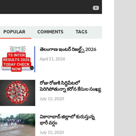
POPULAR
COMMENTS
TAGS
తెలంగాణ ఇంటర్ రిజల్ట్స్ 2026
April 11, 2026
రోజు రోజుకి సిద్దిపేటలో
పెరిగిపోతున్నా కరోన కేసుల సంఖ్య
July 15, 2020
వికారాబాద్ జిల్లాలో కురుస్తున్న
భారీ వర్షం
July 15, 2020