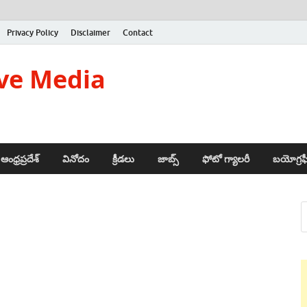
Privacy Policy
Disclaimer
Contact
ve Media
ఆంధ్రప్రదేశ్
వినోదం
క్రీడలు
జాబ్స్
ఫోటో గ్యాలరీ
బయోగ్రఫ