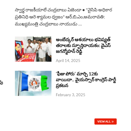
a
h
h
i
h
స్వార్థ రాజకీయాలే చంద్రబాబు ఏజెండా ● *వైసిపి అధికార
c
a
r
n
a
ప్రతినిధి ఆరె శ్యామల ధ్వజం* ఆర్.బి.ఎం,అమరావతి:
ముఖ్యమంత్రి చంద్రబాబు నాయుడు …
e
t
e
k
r
b
s
a
e
e
అంబేద్కర్ ఆశయాలు భవిష్యత్
o
A
తరాలకు స్ఫూర్తిదాయకం: వైఎస్
d
d
జగన్మోహన్ రెడ్డి
o
p
s
I
April 14, 2025
k
p
n
‘ఫీజు పోరు’ మార్చి 12కు
వాయిదా.. వైయస్సార్‌ కాంగ్రెస్‌ పార్టీ
వు
ప్రకటన
February 3, 2025
VIEW ALL