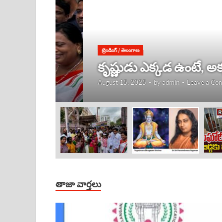
ట్రెండింగ్
/
తెలంగాణ
కృష్ణుడు ఎక్కడ ఉంటే, అక్కడే
August 15, 2025
-
by
admin
-
Leave a Comment
తాజా వార్తలు