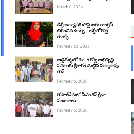
March 6, 2026
డిగ్రీ అధ్యాపక పోస్టులకు కాంగ్రెస్
బిగించిన ఉచ్చు – భర్తీలో కొత్త
రూల్స్
February 21, 2026
అడ్డగుట్టలో రూ. 6 కోట్ల అభివృద్ధి
పనులకు శ్రీకారం చుట్టిన పద్మారావు
గౌడ్
February 6, 2026
గోపాల్‌పేటలో సీఎం కప్ క్రీడా
సంబరాలు
February 6, 2026