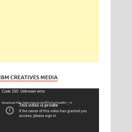
ెండింగ్
/
తెలంగాణ
ేడీ అఘోరీకి బెయిల్.. ఈరోజే విడుదల
gust 13, 2025
-
by
admin
-
Leave a Comment
RBM CREATIVES MEDIA
ideo
Code 150: Unknown error.
layer
Download File: https://youtu.be/R7o2qoVxwRk?_=1