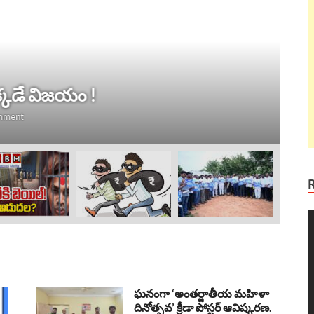
ట్ర
 విజయం !
ల
Au
V
P
ఘనంగా ‘అంతర్జాతీయ మహిళా
దినోత్సవ’ క్రీడా పోస్టర్ ఆవిష్కరణ.