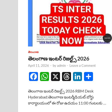
తెలంగాణ
తెలంగాణ ఇంటర్ రిజల్ట్స్ 2026
April 11, 2026
-
by
admin
-
Leave a Comment
F
W
X
T
L
S
a
h
h
i
h
తెలంగాణ ఇంటర్ రిజల్ట్స్ 2026 RBM Desk
c
a
r
n
a
Hyderabad:తెలంగాణ ఇంటర్మీడియట్ బోర్డు
కార్యాలయంలో ఈ రోజు ఉదయం 11:00 గంటలకు …
e
t
e
k
r