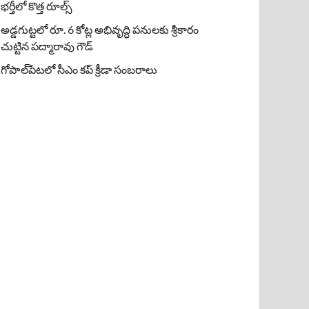
భర్తీలో కొత్త రూల్స్
అడ్డగుట్టలో రూ. 6 కోట్ల అభివృద్ధి పనులకు శ్రీకారం
చుట్టిన పద్మారావు గౌడ్
గోపాల్‌పేటలో సీఎం కప్ క్రీడా సంబరాలు