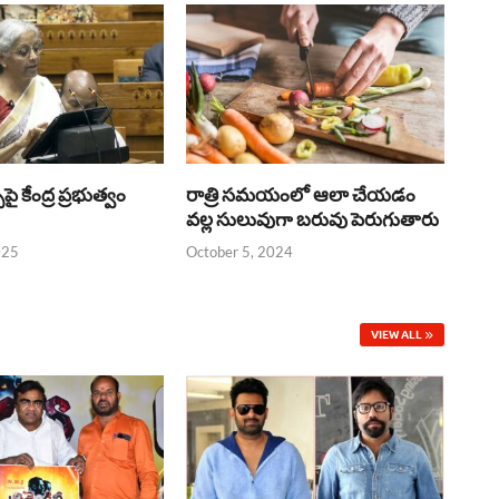
్‌పై కేంద్ర ప్రభుత్వం
రాత్రి సమయంలో ఆలా చేయడం
వల్ల సులువుగా బరువు పెరుగుతారు
025
October 5, 2024
VIEW ALL