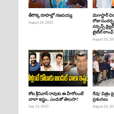
తీరొక్క రూపాల్లో గణపయ్య
మెగాస్టార్ చి
రోజు సందర్
August 25, 2025
సస్పెన్స్ థ్రిల్
టైటిల్ లాంఛ్
August 22, 2
కోట శ్రీనివాస్ రావుకు ఈ హీరోలంటే
రేవు’ చిత్రం 
చాలా ఇష్టం.. ఎందుకో తెలుసా?
ప్రశంసలు
July 13, 2025
August 26, 2