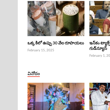
ఒక్క కిలో ఉప్పు 30 వేల రూపాయలు
ఇన్‌కం ట్యాక్స
గుడ్‌న్యూస్‌
February 15, 2025
February 1, 2
వినోదం