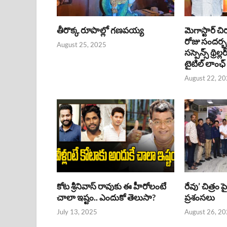
తీరొక్క రూపాల్లో గణపయ్య
మెగాస్టార్ చి
రోజు సందర్
August 25, 2025
సస్పెన్స్ థ్రిల్
టైటిల్ లాంఛ్
August 22, 2
కోట శ్రీనివాస్ రావుకు ఈ హీరోలంటే
రేవు’ చిత్రం 
చాలా ఇష్టం.. ఎందుకో తెలుసా?
ప్రశంసలు
July 13, 2025
August 26, 2