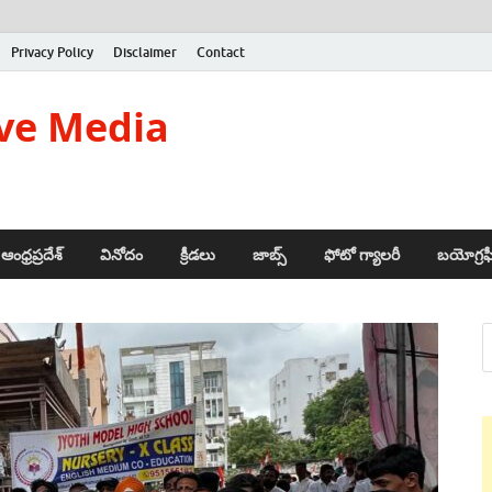
Privacy Policy
Disclaimer
Contact
ve Media
ఆంధ్రప్రదేశ్
వినోదం
క్రీడలు
జాబ్స్
ఫోటో గ్యాలరీ
బయోగ్రఫ