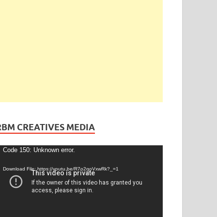
ెండింగ్
/
తెలంగాణ
ేడీ అఘోరీకి బెయిల్.. ఈరోజే విడుదల
gust 13, 2025
-
by
admin
-
Leave a Comment
RBM CREATIVES MEDIA
ideo
Code 150: Unknown error.
layer
Download File: https://youtu.be/R7o2qoVxwRk?_=1