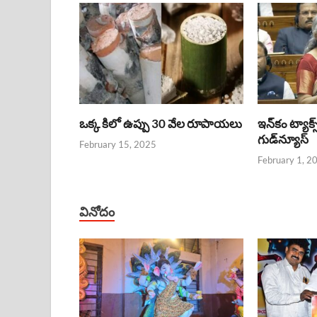
ఒక్క కిలో ఉప్పు 30 వేల రూపాయలు
ఇన్‌కం ట్యాక్స
గుడ్‌న్యూస్‌
February 15, 2025
February 1, 2
వినోదం