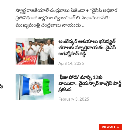
a
h
h
i
h
స్వార్థ రాజకీయాలే చంద్రబాబు ఏజెండా ● *వైసిపి అధికార
c
a
r
n
a
ప్రతినిధి ఆరె శ్యామల ధ్వజం* ఆర్.బి.ఎం,అమరావతి:
ముఖ్యమంత్రి చంద్రబాబు నాయుడు …
e
t
e
k
r
b
s
a
e
e
అంబేద్కర్ ఆశయాలు భవిష్యత్
o
A
తరాలకు స్ఫూర్తిదాయకం: వైఎస్
d
d
జగన్మోహన్ రెడ్డి
o
p
s
I
April 14, 2025
k
p
n
‘ఫీజు పోరు’ మార్చి 12కు
వాయిదా.. వైయస్సార్‌ కాంగ్రెస్‌ పార్టీ
వు
ప్రకటన
February 3, 2025
VIEW ALL