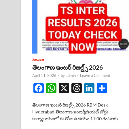
తెలంగాణ
తెలంగాణ ఇంటర్ రిజల్ట్స్ 2026
April 11, 2026
-
by
admin
-
Leave a Comment
F
W
X
T
L
S
a
h
h
i
h
తెలంగాణ ఇంటర్ రిజల్ట్స్ 2026 RBM Desk
c
a
r
n
a
Hyderabad:తెలంగాణ ఇంటర్మీడియట్ బోర్డు
కార్యాలయంలో ఈ రోజు ఉదయం 11:00 గంటలకు …
e
t
e
k
r