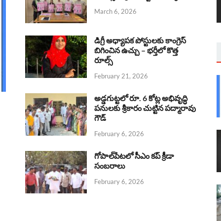
March 6, 2026
డిగ్రీ అధ్యాపక పోస్టులకు కాంగ్రెస్
బిగించిన ఉచ్చు – భర్తీలో కొత్త
రూల్స్
February 21, 2026
అడ్డగుట్టలో రూ. 6 కోట్ల అభివృద్ధి
పనులకు శ్రీకారం చుట్టిన పద్మారావు
గౌడ్
February 6, 2026
గోపాల్‌పేటలో సీఎం కప్ క్రీడా
సంబరాలు
February 6, 2026