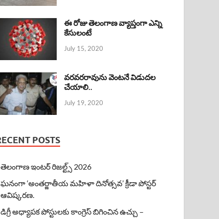
ఈ రోజు తెలంగాణ వ్యాప్తంగా ఎన్ని
కేసులంటే
July 15, 2020
వరవరరావును వెంటనే విడుదల
చేయాలి..
July 19, 2020
RECENT POSTS
తెలంగాణ ఇంటర్ రిజల్ట్స్ 2026
ఘనంగా ‘అంతర్జాతీయ మహిళా దినోత్సవ’ క్రీడా పోస్టర్
ఆవిష్కరణ.
డిగ్రీ అధ్యాపక పోస్టులకు కాంగ్రెస్ బిగించిన ఉచ్చు –