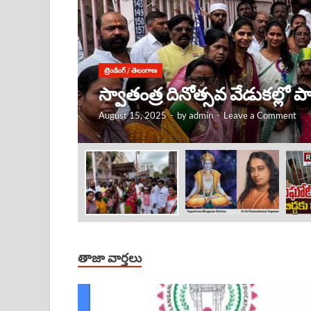
ట్రెండింగ్
/
తెలంగాణ
కృష్ణుడు ఎక్కడ ఉంటే, అక్కడే
August 15, 2025
-
by
admin
-
Leave a Comment
తాజా వార్తలు