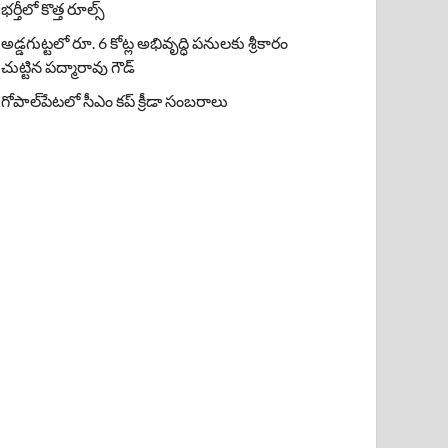
భర్తీలో కొత్త రూల్స్
అడ్డగుట్టలో రూ. 6 కోట్ల అభివృద్ధి పనులకు శ్రీకారం
చుట్టిన పద్మారావు గౌడ్
గోపాల్‌పేటలో సీఎం కప్ క్రీడా సంబరాలు