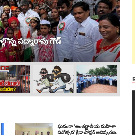
ట్ర
 విజయం !
ల
Au
V
P
ఘనంగా ‘అంతర్జాతీయ మహిళా
దినోత్సవ’ క్రీడా పోస్టర్ ఆవిష్కరణ.