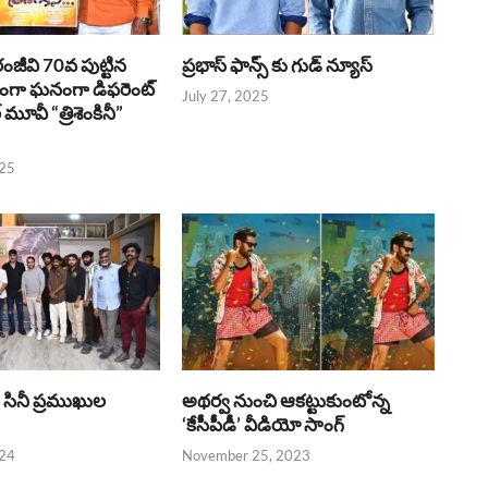
రంజీవి 70వ పుట్టిన
ప్రభాస్ ఫాన్స్ కు గుడ్ న్యూస్
భంగా ఘనంగా డిఫరెంట్
July 27, 2025
లర్ మూవీ “త్రిశెంకినీ”
025
పై సినీ ప్రముఖుల
అథర్వ నుంచి ఆకట్టుకుంటోన్న
‘కేసీపీడీ’ వీడియో సాంగ్
024
November 25, 2023