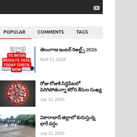
POPULAR
COMMENTS
TAGS
తెలంగాణ ఇంటర్ రిజల్ట్స్ 2026
April 11, 2026
రోజు రోజుకి సిద్దిపేటలో
పెరిగిపోతున్నా కరోన కేసుల సంఖ్య
July 15, 2020
వికారాబాద్ జిల్లాలో కురుస్తున్న
భారీ వర్షం
July 15, 2020