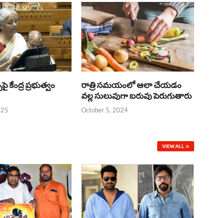
్‌పై కేంద్ర ప్రభుత్వం
రాత్రి సమయంలో ఆలా చేయడం
వల్ల సులువుగా బరువు పెరుగుతారు
025
October 5, 2024
VIEW ALL