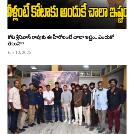
కోట శ్రీనివాస్ రావుకు ఈ హీరోలంటే చాలా ఇష్టం.. ఎందుకో
తెలుసా?
July 13, 2025