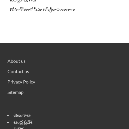
గోపాల్‌పేటలో సీఎం కప్ క్రీడా సంబరాలు
About us
Contact us
Privacy Policy
Sitemap
తెలంగాణ
ఆంధ్ర ప్రదేశ్
వినోదం