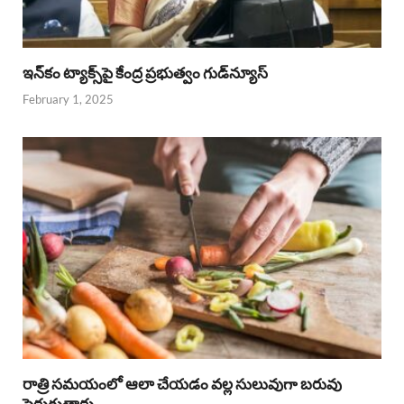
ఇన్‌కం ట్యాక్స్‌పై కేంద్ర ప్రభుత్వం గుడ్‌న్యూస్‌
February 1, 2025
రాత్రి సమయంలో ఆలా చేయడం వల్ల సులువుగా బరువు
పెరుగుతారు