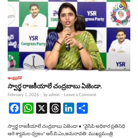
ఆంధ్రప్రదేశ్
స్వార్థ రాజకీయాలే చంద్రబాబు ఏజెండా.
February 1, 2026
-
by
admin
-
Leave a Comment
F
W
X
T
L
S
a
h
h
i
h
స్వార్థ రాజకీయాలే చంద్రబాబు ఏజెండా ● *వైసిపి అధికార ప్రతినిధి
c
a
r
n
a
ఆరె శ్యామల ధ్వజం* ఆర్.బి.ఎం,అమరావతి: ముఖ్యమంత్రి