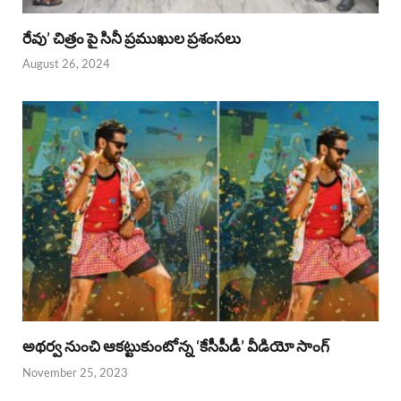
రేవు’ చిత్రం పై సినీ ప్రముఖుల ప్రశంసలు
August 26, 2024
అథర్వ నుంచి ఆకట్టుకుంటోన్న ‘కేసీపీడీ’ వీడియో సాంగ్
November 25, 2023