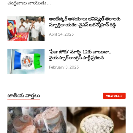
చంద్రబాబు నాయుడు …
e
t
e
k
r
b
s
a
e
e
అంబేద్కర్ ఆశయాలు భవిష్యత్ తరాలకు
o
A
స్ఫూర్తిదాయకం: వైఎస్ జగన్మోహన్ రెడ్డి
d
d
April 14, 2025
o
p
s
I
k
p
n
‘ఫీజు పోరు’ మార్చి 12కు వాయిదా..
వైయస్సార్‌ కాంగ్రెస్‌ పార్టీ ప్రకటన
February 3, 2025
జాతీయ వార్తలు
VIEW ALL