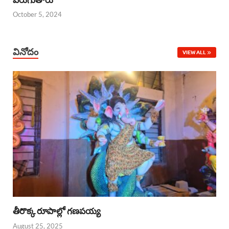
October 5, 2024
వినోదం
VIEW ALL
తీరొక్క రూపాల్లో గణపయ్య
August 25, 2025