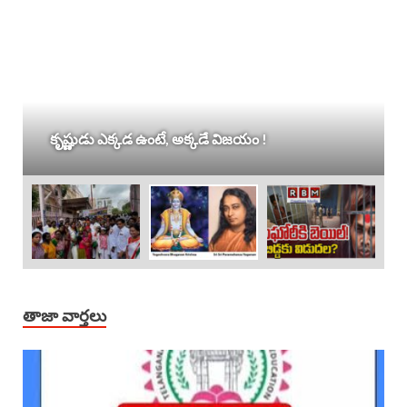
కృష్ణుడు ఎక్కడ ఉంటే, అక్కడే విజయం !
తాజా వార్తలు