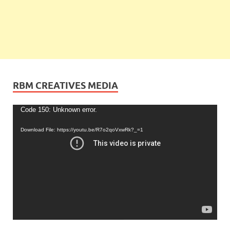
RBM CREATIVES MEDIA
Video
Code 150: Unknown error.
Player
Download File: https://youtu.be/R7o2qoVxwRk?_=1