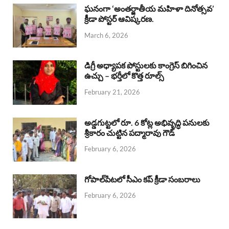
b
s
a
e
e
ఘనంగా ‘అంతర్జాతీయ మహిళా దినోత్సవ’
క్రీడా పోస్టర్ ఆవిష్కరణ.
o
A
d
d
March 6, 2026
o
p
s
I
k
p
n
డిగ్రీ అధ్యాపక పోస్టులకు కాంగ్రెస్ బిగించిన
ఉచ్చు – భర్తీలో కొత్త రూల్స్
February 21, 2026
అడ్డగుట్టలో రూ. 6 కోట్ల అభివృద్ధి పనులకు
శ్రీకారం చుట్టిన పద్మారావు గౌడ్
February 6, 2026
గోపాల్‌పేటలో సీఎం కప్ క్రీడా సంబరాలు
February 6, 2026