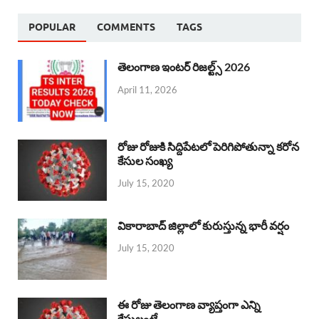
POPULAR
COMMENTS
TAGS
తెలంగాణ ఇంటర్ రిజల్ట్స్ 2026
April 11, 2026
రోజు రోజుకి సిద్దిపేటలో పెరిగిపోతున్నా కరోన
కేసుల సంఖ్య
July 15, 2020
వికారాబాద్ జిల్లాలో కురుస్తున్న భారీ వర్షం
July 15, 2020
ఈ రోజు తెలంగాణ వ్యాప్తంగా ఎన్ని
కేసులంటే