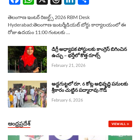
a
h
h
i
h
తెలంగాణ ఇంటర్ రిజల్ట్స్ 2026 RBM Desk
c
a
r
n
a
Hyderabad:తెలంగాణ ఇంటర్మీడియట్ బోర్డు కార్యాలయంలో ఈ
రోజు ఉదయం 11:00 గంటలకు …
e
t
e
k
r
b
s
a
e
e
డిగ్రీ అధ్యాపక పోస్టులకు కాంగ్రెస్ బిగించిన
o
A
ఉచ్చు – భర్తీలో కొత్త రూల్స్
d
d
February 21, 2026
o
p
s
I
k
p
n
అడ్డగుట్టలో రూ. 6 కోట్ల అభివృద్ధి పనులకు
శ్రీకారం చుట్టిన పద్మారావు గౌడ్
February 6, 2026
ఆంధ్రప్రదేశ్
VIEW ALL