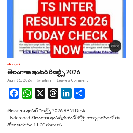
తెలంగాణ
తెలంగాణ ఇంటర్ రిజల్ట్స్ 2026
April 11, 2026
-
by
admin
-
Leave a Comment
F
W
X
T
L
S
a
h
h
i
h
తెలంగాణ ఇంటర్ రిజల్ట్స్ 2026 RBM Desk
c
a
r
n
a
Hyderabad:తెలంగాణ ఇంటర్మీడియట్ బోర్డు కార్యాలయంలో ఈ
రోజు ఉదయం 11:00 గంటలకు …
e
t
e
k
r