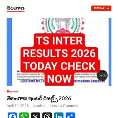
తెలంగాణ
VIEW ALL
తెలంగాణ
తెలంగాణ ఇంటర్ రిజల్ట్స్ 2026
April 11, 2026
-
by
admin
-
Leave a Comment
F
W
X
T
L
S