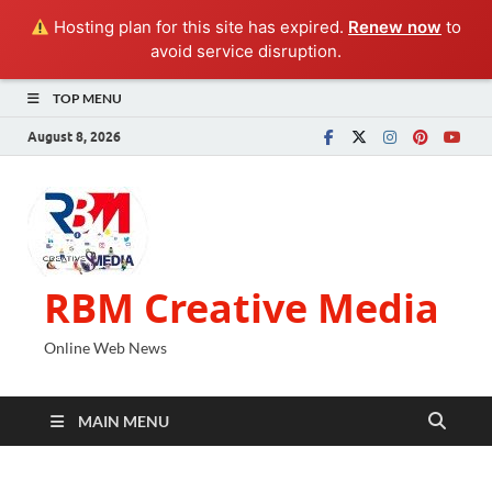
Hosting plan for this site has expired.
Renew now
to
avoid service disruption.
TOP MENU
August 8, 2026
RBM Creative Media
Online Web News
MAIN MENU