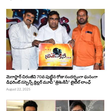
మెగాస్టార్ చిరంజీవి 70వ పుట్టిన రోజు సందర్భంగా ఘనంగా
డిఫరెంట్ సస్పెన్స్ థ్రిల్లర్ మూవీ “త్రిశెంకినీ” టైటిల్ లాంఛ్
August 22, 2025