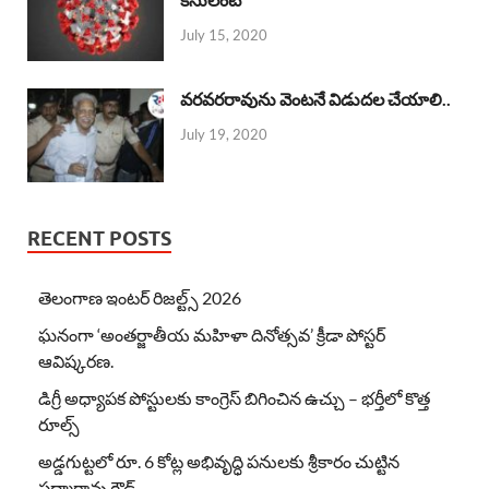
July 15, 2020
వరవరరావును వెంటనే విడుదల చేయాలి..
July 19, 2020
RECENT POSTS
తెలంగాణ ఇంటర్ రిజల్ట్స్ 2026
ఘనంగా ‘అంతర్జాతీయ మహిళా దినోత్సవ’ క్రీడా పోస్టర్
ఆవిష్కరణ.
డిగ్రీ అధ్యాపక పోస్టులకు కాంగ్రెస్ బిగించిన ఉచ్చు – భర్తీలో కొత్త
రూల్స్
అడ్డగుట్టలో రూ. 6 కోట్ల అభివృద్ధి పనులకు శ్రీకారం చుట్టిన
పద్మారావు గౌడ్