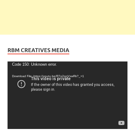
RBM CREATIVES MEDIA
Video
Code 150: Unknown error.
Player
Download File: https://youtu.be/R7o2qoVxwRk?_=1