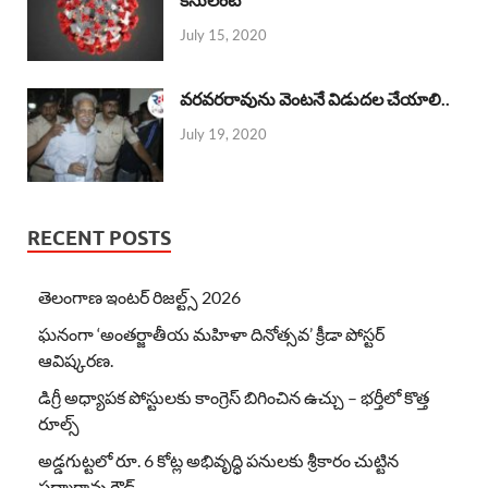
July 15, 2020
వరవరరావును వెంటనే విడుదల చేయాలి..
July 19, 2020
RECENT POSTS
తెలంగాణ ఇంటర్ రిజల్ట్స్ 2026
ఘనంగా ‘అంతర్జాతీయ మహిళా దినోత్సవ’ క్రీడా పోస్టర్
ఆవిష్కరణ.
డిగ్రీ అధ్యాపక పోస్టులకు కాంగ్రెస్ బిగించిన ఉచ్చు – భర్తీలో కొత్త
రూల్స్
అడ్డగుట్టలో రూ. 6 కోట్ల అభివృద్ధి పనులకు శ్రీకారం చుట్టిన
పద్మారావు గౌడ్