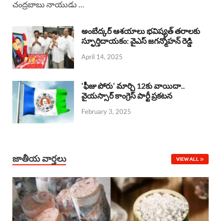
చంద్రబాబు నాయుడు …
e
t
e
k
r
b
s
a
e
e
అంబేద్కర్ ఆశయాలు భవిష్యత్ తరాలకు
o
A
స్ఫూర్తిదాయకం: వైఎస్ జగన్మోహన్ రెడ్డి
d
d
April 14, 2025
o
p
s
I
k
p
n
‘ఫీజు పోరు’ మార్చి 12కు వాయిదా..
వైయస్సార్‌ కాంగ్రెస్‌ పార్టీ ప్రకటన
February 3, 2025
జాతీయ వార్తలు
VIEW ALL