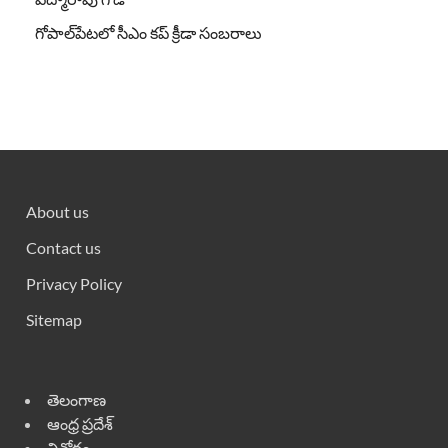
గోపాల్‌పేటలో సీఎం కప్ క్రీడా సంబరాలు
About us
Contact us
Privacy Policy
Sitemap
తెలంగాణ
ఆంధ్ర ప్రదేశ్
వినోదం