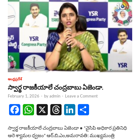
ఆంధ్రప్రదేశ్
స్వార్థ రాజకీయాలే చంద్రబాబు ఏజెండా.
February 1, 2026
-
by
admin
-
Leave a Comment
F
W
X
T
L
S
a
h
h
i
h
స్వార్థ రాజకీయాలే చంద్రబాబు ఏజెండా ● *వైసిపి అధికార ప్రతినిధి
c
a
r
n
a
ఆరె శ్యామల ధ్వజం* ఆర్.బి.ఎం,అమరావతి: ముఖ్యమంత్రి