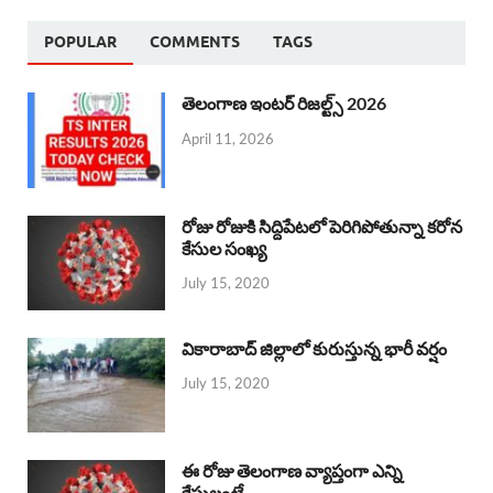
POPULAR
COMMENTS
TAGS
తెలంగాణ ఇంటర్ రిజల్ట్స్ 2026
April 11, 2026
రోజు రోజుకి సిద్దిపేటలో పెరిగిపోతున్నా కరోన
కేసుల సంఖ్య
July 15, 2020
వికారాబాద్ జిల్లాలో కురుస్తున్న భారీ వర్షం
July 15, 2020
ఈ రోజు తెలంగాణ వ్యాప్తంగా ఎన్ని
కేసులంటే