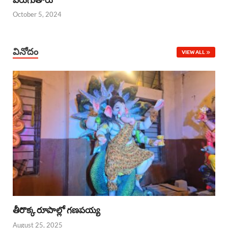
October 5, 2024
వినోదం
VIEW ALL
తీరొక్క రూపాల్లో గణపయ్య
August 25, 2025