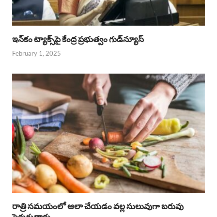
ఇన్‌కం ట్యాక్స్‌పై కేంద్ర ప్రభుత్వం గుడ్‌న్యూస్‌
February 1, 2025
రాత్రి సమయంలో ఆలా చేయడం వల్ల సులువుగా బరువు
పెరుగుతారు