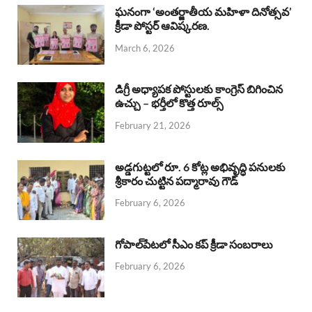
b
s
a
e
e
ఘనంగా ‘అంతర్జాతీయ మహిళా దినోత్సవ’
క్రీడా పోస్టర్ ఆవిష్కరణ.
o
A
d
d
March 6, 2026
o
p
s
I
k
p
n
డిగ్రీ అధ్యాపక పోస్టులకు కాంగ్రెస్ బిగించిన
ఉచ్చు – భర్తీలో కొత్త రూల్స్
February 21, 2026
అడ్డగుట్టలో రూ. 6 కోట్ల అభివృద్ధి పనులకు
శ్రీకారం చుట్టిన పద్మారావు గౌడ్
February 6, 2026
గోపాల్‌పేటలో సీఎం కప్ క్రీడా సంబరాలు
February 6, 2026