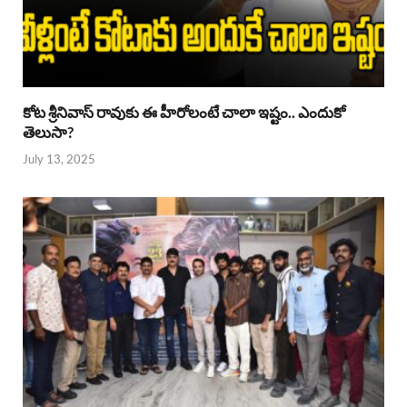
కోట శ్రీనివాస్ రావుకు ఈ హీరోలంటే చాలా ఇష్టం.. ఎందుకో
తెలుసా?
July 13, 2025