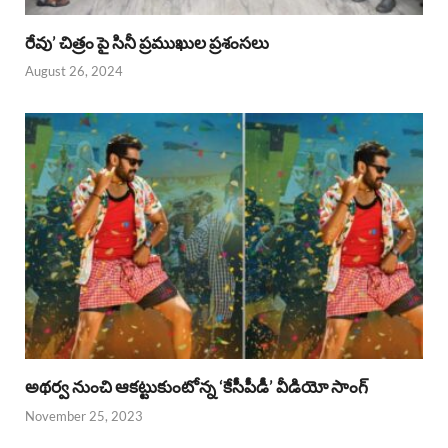
రేవు’ చిత్రం పై సినీ ప్రముఖుల ప్రశంసలు
August 26, 2024
అథర్వ నుంచి ఆకట్టుకుంటోన్న ‘కేసీపీడీ’ వీడియో సాంగ్
November 25, 2023