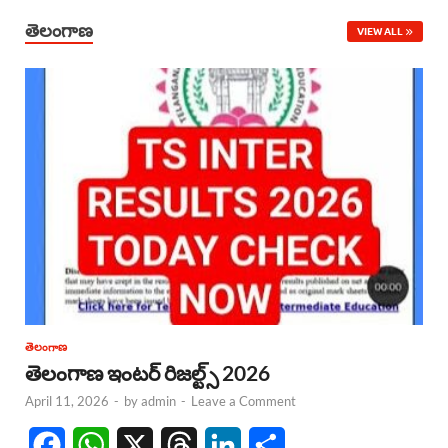
తెలంగాణ
VIEW ALL
తెలంగాణ
తెలంగాణ ఇంటర్ రిజల్ట్స్ 2026
April 11, 2026
-
by
admin
-
Leave a Comment
F
W
X
T
L
S