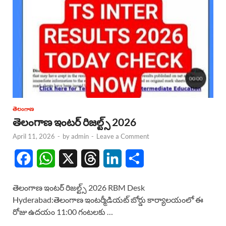
తెలంగాణ
తెలంగాణ ఇంటర్ రిజల్ట్స్ 2026
April 11, 2026
-
by
admin
-
Leave a Comment
F
W
X
T
L
S
a
h
h
i
h
తెలంగాణ ఇంటర్ రిజల్ట్స్ 2026 RBM Desk
c
a
r
n
a
Hyderabad:తెలంగాణ ఇంటర్మీడియట్ బోర్డు కార్యాలయంలో ఈ
రోజు ఉదయం 11:00 గంటలకు …
e
t
e
k
r