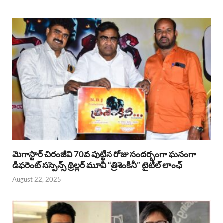
మెగాస్టార్ చిరంజీవి 70వ పుట్టిన రోజు సందర్భంగా ఘనంగా
డిఫరెంట్ సస్పెన్స్ థ్రిల్లర్ మూవీ “త్రిశెంకినీ” టైటిల్ లాంఛ్
August 22, 2025