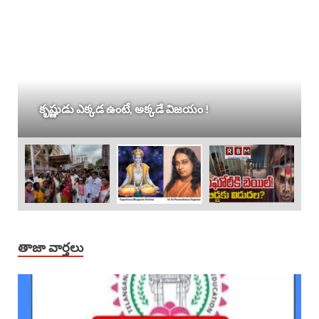
కృష్ణుడు ఎక్కడ ఉంటే, అక్కడే విజయం !
తాజా వార్తలు