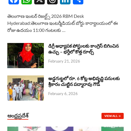
a
h
h
i
h
తెలంగాణ ఇంటర్ రిజల్ట్స్ 2026 RBM Desk
c
a
r
n
a
Hyderabad:తెలంగాణ ఇంటర్మీడియట్ బోర్డు కార్యాలయంలో ఈ
రోజు ఉదయం 11:00 గంటలకు …
e
t
e
k
r
b
s
a
e
e
డిగ్రీ అధ్యాపక పోస్టులకు కాంగ్రెస్ బిగించిన
o
A
ఉచ్చు – భర్తీలో కొత్త రూల్స్
d
d
February 21, 2026
o
p
s
I
k
p
n
అడ్డగుట్టలో రూ. 6 కోట్ల అభివృద్ధి పనులకు
శ్రీకారం చుట్టిన పద్మారావు గౌడ్
February 6, 2026
ఆంధ్రప్రదేశ్
VIEW ALL