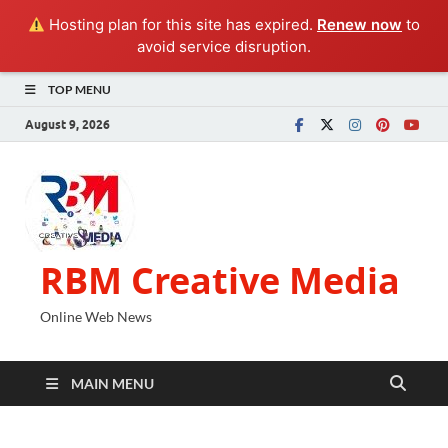
Hosting plan for this site has expired.
Renew now
to
avoid service disruption.
TOP MENU
August 9, 2026
RBM Creative Media
Online Web News
MAIN MENU