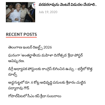
వరవరరావును వెంటనే విడుదల చేయాలి..
July 19, 2020
RECENT POSTS
తెలంగాణ ఇంటర్ రిజల్ట్స్ 2026
ఘనంగా ‘అంతర్జాతీయ మహిళా దినోత్సవ’ క్రీడా పోస్టర్
ఆవిష్కరణ.
డిగ్రీ అధ్యాపక పోస్టులకు కాంగ్రెస్ బిగించిన ఉచ్చు – భర్తీలో కొత్త
రూల్స్
అడ్డగుట్టలో రూ. 6 కోట్ల అభివృద్ధి పనులకు శ్రీకారం చుట్టిన
పద్మారావు గౌడ్
గోపాల్‌పేటలో సీఎం కప్ క్రీడా సంబరాలు