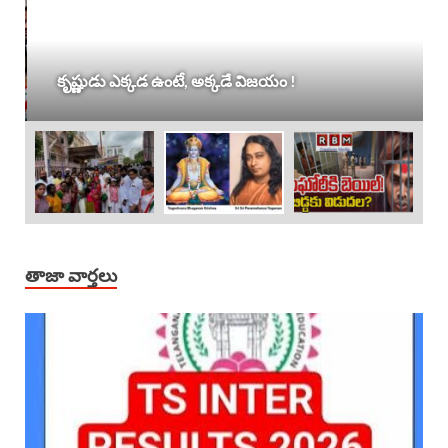
కృష్ణుడు ఎక్కడ ఉంటే, అక్కడే విజయం !
తాజా వార్తలు