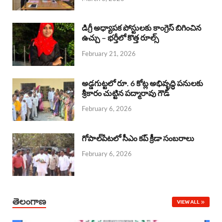
o
p
s
I
k
p
n
డిగ్రీ అధ్యాపక పోస్టులకు కాంగ్రెస్ బిగించిన
ఉచ్చు – భర్తీలో కొత్త రూల్స్
February 21, 2026
అడ్డగుట్టలో రూ. 6 కోట్ల అభివృద్ధి పనులకు
శ్రీకారం చుట్టిన పద్మారావు గౌడ్
February 6, 2026
గోపాల్‌పేటలో సీఎం కప్ క్రీడా సంబరాలు
February 6, 2026
తెలంగాణ
VIEW ALL