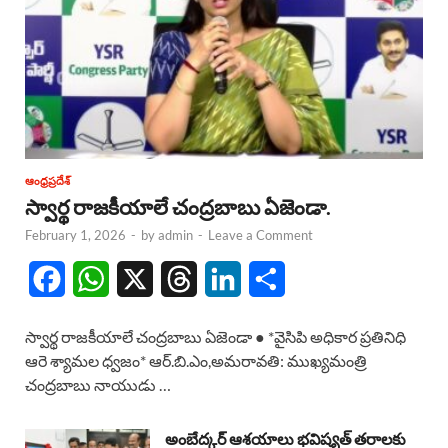
ఆంధ్రప్రదేశ్
స్వార్థ రాజకీయాలే చంద్రబాబు ఏజెండా.
February 1, 2026
-
by
admin
-
Leave a Comment
F
W
X
T
L
S
a
h
h
i
h
స్వార్థ రాజకీయాలే చంద్రబాబు ఏజెండా ● *వైసిపి అధికార ప్రతినిధి
c
a
r
n
a
ఆరె శ్యామల ధ్వజం* ఆర్.బి.ఎం,అమరావతి: ముఖ్యమంత్రి
చంద్రబాబు నాయుడు …
e
t
e
k
r
b
s
a
e
e
అంబేద్కర్ ఆశయాలు భవిష్యత్ తరాలకు