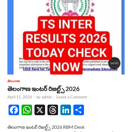
తెలంగాణ
తెలంగాణ ఇంటర్ రిజల్ట్స్ 2026
April 11, 2026
-
by
admin
-
Leave a Comment
F
W
X
T
L
S
a
h
h
i
h
తెలంగాణ ఇంటర్ రిజల్ట్స్ 2026 RBM Desk
c
a
r
n
a