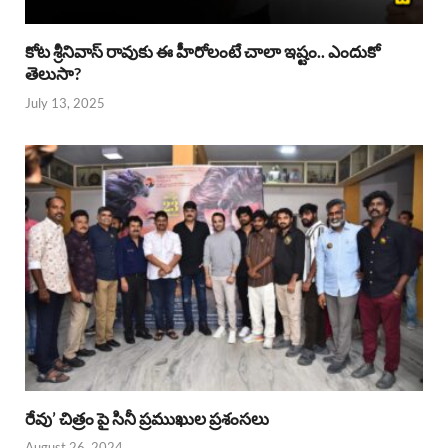
కోట శ్రీనివాస్ రావుకు ఈ హీరోలంటే చాలా ఇష్టం.. ఎందుకో
తెలుసా?
July 13, 2025
రేవు’ చిత్రం పై సినీ ప్రముఖుల ప్రశంసలు
August 26, 2024