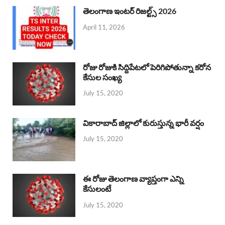
తెలంగాణ ఇంటర్ రిజల్ట్స్ 2026
April 11, 2026
రోజు రోజుకి సిద్దిపేటలో పెరిగిపోతున్నా కరోన
కేసుల సంఖ్య
July 15, 2020
వికారాబాద్ జిల్లాలో కురుస్తున్న భారీ వర్షం
July 15, 2020
ఈ రోజు తెలంగాణ వ్యాప్తంగా ఎన్ని
కేసులంటే
July 15, 2020