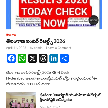
తెలంగాణ
తెలంగాణ ఇంటర్ రిజల్ట్స్ 2026
April 11, 2026
-
by
admin
-
Leave a Comment
F
W
X
T
L
S
a
h
h
i
h
తెలంగాణ ఇంటర్ రిజల్ట్స్ 2026 RBM Desk
c
a
r
n
a
Hyderabad:తెలంగాణ ఇంటర్మీడియట్ బోర్డు కార్యాలయంలో ఈ
రోజు ఉదయం 11:00 గంటలకు …
e
t
e
k
r
b
s
a
e
e
ఘనంగా ‘అంతర్జాతీయ మహిళా దినోత్సవ’
క్రీడా పోస్టర్ ఆవిష్కరణ.
o
A
d
d
March 6, 2026