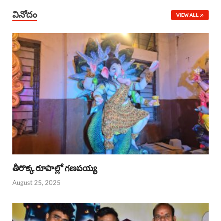
వినోదం
VIEW ALL
తీరొక్క రూపాల్లో గణపయ్య
August 25, 2025