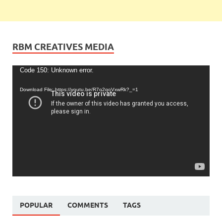
RBM CREATIVES MEDIA
Video
Code 150: Unknown error.
Player
Download File: https://youtu.be/R7o2qoVxwRk?_=1
POPULAR
COMMENTS
TAGS