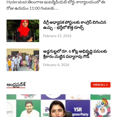
Hyderabad:తెలంగాణ ఇంటర్మీడియట్ బోర్డు కార్యాలయంలో ఈ
రోజు ఉదయం 11:00 గంటలకు …
e
t
e
k
r
b
s
a
e
e
డిగ్రీ అధ్యాపక పోస్టులకు కాంగ్రెస్ బిగించిన
o
A
ఉచ్చు – భర్తీలో కొత్త రూల్స్
d
d
February 21, 2026
o
p
s
I
k
p
n
అడ్డగుట్టలో రూ. 6 కోట్ల అభివృద్ధి పనులకు
శ్రీకారం చుట్టిన పద్మారావు గౌడ్
February 6, 2026
ఆంధ్రప్రదేశ్
VIEW ALL