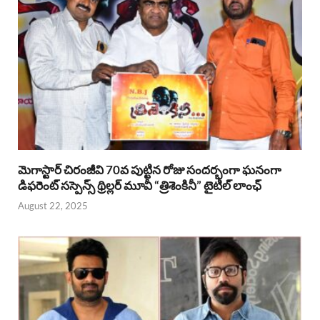
మెగాస్టార్ చిరంజీవి 70వ పుట్టిన రోజు సందర్భంగా ఘనంగా
డిఫరెంట్ సస్పెన్స్ థ్రిల్లర్ మూవీ “త్రిశెంకినీ” టైటిల్ లాంఛ్
August 22, 2025