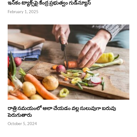
ఇన్‌కం ట్యాక్స్‌పై కేంద్ర ప్రభుత్వం గుడ్‌న్యూస్‌
February 1, 2025
రాత్రి సమయంలో ఆలా చేయడం వల్ల సులువుగా బరువు
పెరుగుతారు
October 5, 2024