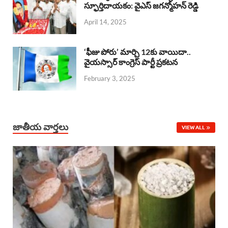
o
A
స్ఫూర్తిదాయకం: వైఎస్ జగన్మోహన్ రెడ్డి
d
d
April 14, 2025
o
p
s
I
k
p
n
‘ఫీజు పోరు’ మార్చి 12కు వాయిదా..
వైయస్సార్‌ కాంగ్రెస్‌ పార్టీ ప్రకటన
February 3, 2025
జాతీయ వార్తలు
VIEW ALL