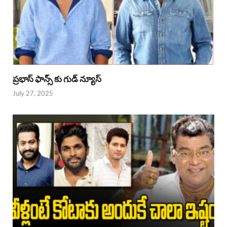
ప్రభాస్ ఫాన్స్ కు గుడ్ న్యూస్
July 27, 2025