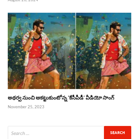
అథర్వ నుంచి ఆకట్టుకుంటోన్న ‘కేసీపీడీ’ వీడియో సాంగ్
November 25, 2023