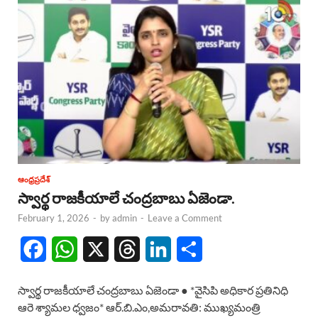
ఆంధ్రప్రదేశ్
స్వార్థ రాజకీయాలే చంద్రబాబు ఏజెండా.
February 1, 2026
-
by
admin
-
Leave a Comment
F
W
X
T
L
S
a
h
h
i
h
స్వార్థ రాజకీయాలే చంద్రబాబు ఏజెండా ● *వైసిపి అధికార ప్రతినిధి
c
a
r
n
a
ఆరె శ్యామల ధ్వజం* ఆర్.బి.ఎం,అమరావతి: ముఖ్యమంత్రి