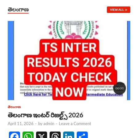
తెలంగాణ
VIEW ALL
తెలంగాణ
తెలంగాణ ఇంటర్ రిజల్ట్స్ 2026
April 11, 2026
-
by
admin
-
Leave a Comment
F
W
X
T
L
S