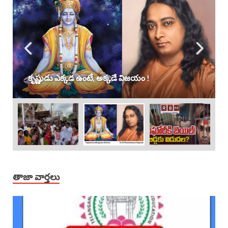
కృష్ణుడు ఎక్కడ ఉంటే, అక్కడే విజయం !
తాజా వార్తలు