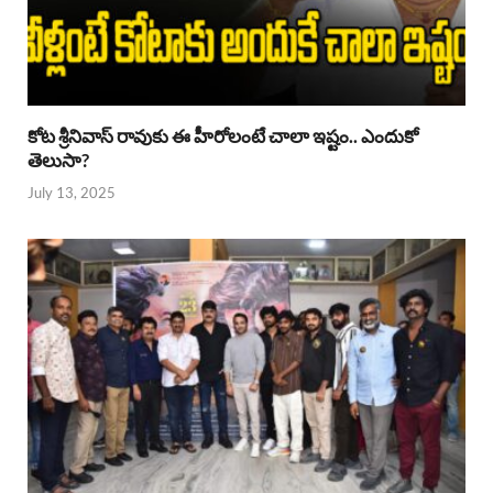
కోట శ్రీనివాస్ రావుకు ఈ హీరోలంటే చాలా ఇష్టం.. ఎందుకో
తెలుసా?
July 13, 2025