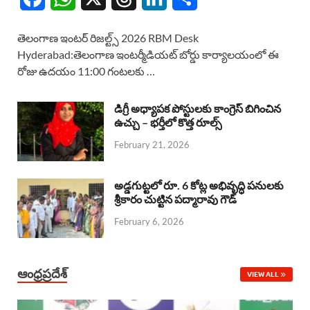
a
h
h
i
h
తెలంగాణ ఇంటర్ రిజల్ట్స్ 2026 RBM Desk
c
a
r
n
a
Hyderabad:తెలంగాణ ఇంటర్మీడియట్ బోర్డు కార్యాలయంలో ఈ
రోజు ఉదయం 11:00 గంటలకు …
e
t
e
k
r
b
s
a
e
e
డిగ్రీ అధ్యాపక పోస్టులకు కాంగ్రెస్ బిగించిన
o
A
ఉచ్చు – భర్తీలో కొత్త రూల్స్
d
d
February 21, 2026
o
p
s
I
k
p
n
అడ్డగుట్టలో రూ. 6 కోట్ల అభివృద్ధి పనులకు
శ్రీకారం చుట్టిన పద్మారావు గౌడ్
February 6, 2026
ఆంధ్రప్రదేశ్
VIEW ALL