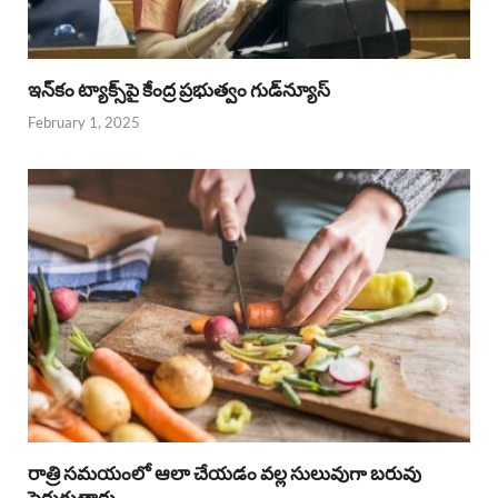
ఇన్‌కం ట్యాక్స్‌పై కేంద్ర ప్రభుత్వం గుడ్‌న్యూస్‌
February 1, 2025
రాత్రి సమయంలో ఆలా చేయడం వల్ల సులువుగా బరువు
పెరుగుతారు