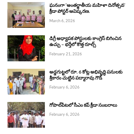
b
s
a
e
e
ఘనంగా ‘అంతర్జాతీయ మహిళా దినోత్సవ’
క్రీడా పోస్టర్ ఆవిష్కరణ.
o
A
d
d
March 6, 2026
o
p
s
I
k
p
n
డిగ్రీ అధ్యాపక పోస్టులకు కాంగ్రెస్ బిగించిన
ఉచ్చు – భర్తీలో కొత్త రూల్స్
February 21, 2026
అడ్డగుట్టలో రూ. 6 కోట్ల అభివృద్ధి పనులకు
శ్రీకారం చుట్టిన పద్మారావు గౌడ్
February 6, 2026
గోపాల్‌పేటలో సీఎం కప్ క్రీడా సంబరాలు
February 6, 2026