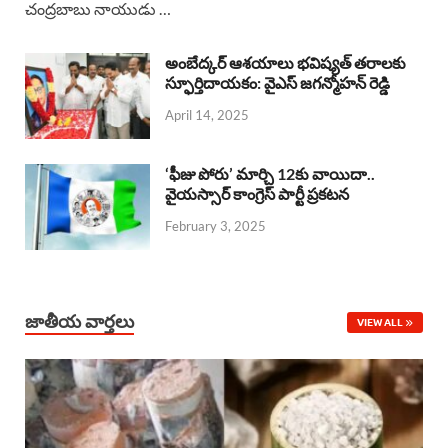
చంద్రబాబు నాయుడు …
e
t
e
k
r
b
s
a
e
e
అంబేద్కర్ ఆశయాలు భవిష్యత్ తరాలకు
o
A
స్ఫూర్తిదాయకం: వైఎస్ జగన్మోహన్ రెడ్డి
d
d
April 14, 2025
o
p
s
I
k
p
n
‘ఫీజు పోరు’ మార్చి 12కు వాయిదా..
వైయస్సార్‌ కాంగ్రెస్‌ పార్టీ ప్రకటన
February 3, 2025
జాతీయ వార్తలు
VIEW ALL