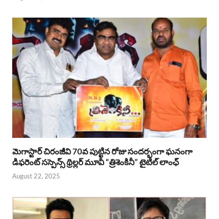
మెగాస్టార్ చిరంజీవి 70వ పుట్టిన రోజు సందర్భంగా ఘనంగా
డిఫరెంట్ సస్పెన్స్ థ్రిల్లర్ మూవీ “త్రిశెంకినీ” టైటిల్ లాంఛ్
August 22, 2025