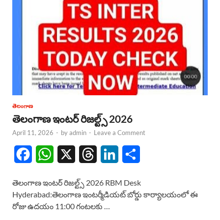
తెలంగాణ
తెలంగాణ ఇంటర్ రిజల్ట్స్ 2026
April 11, 2026
-
by
admin
-
Leave a Comment
F
W
X
T
L
S
a
h
h
i
h
తెలంగాణ ఇంటర్ రిజల్ట్స్ 2026 RBM Desk
c
a
r
n
a
Hyderabad:తెలంగాణ ఇంటర్మీడియట్ బోర్డు కార్యాలయంలో ఈ
రోజు ఉదయం 11:00 గంటలకు …
e
t
e
k
r