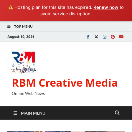
Hosting plan for this site has expired.
Renew now
to
avoid service disruption.
TOP MENU
August 10, 2026
RBM Creative Media
Online Web News
MAIN MENU