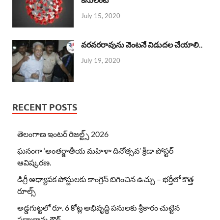
July 15, 2020
వరవరరావును వెంటనే విడుదల చేయాలి..
July 19, 2020
RECENT POSTS
తెలంగాణ ఇంటర్ రిజల్ట్స్ 2026
ఘనంగా ‘అంతర్జాతీయ మహిళా దినోత్సవ’ క్రీడా పోస్టర్
ఆవిష్కరణ.
డిగ్రీ అధ్యాపక పోస్టులకు కాంగ్రెస్ బిగించిన ఉచ్చు – భర్తీలో కొత్త
రూల్స్
అడ్డగుట్టలో రూ. 6 కోట్ల అభివృద్ధి పనులకు శ్రీకారం చుట్టిన
పద్మారావు గౌడ్