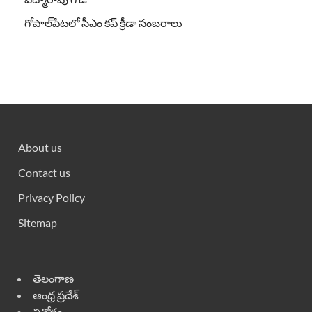
గోపాల్‌పేటలో సీఎం కప్ క్రీడా సంబరాలు
About us
Contact us
Privacy Policy
Sitemap
తెలంగాణ
ఆంధ్ర ప్రదేశ్
వినోదం