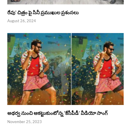
రేవు’ చిత్రం పై సినీ ప్రముఖుల ప్రశంసలు
August 26, 2024
అథర్వ నుంచి ఆకట్టుకుంటోన్న ‘కేసీపీడీ’ వీడియో సాంగ్
November 25, 2023