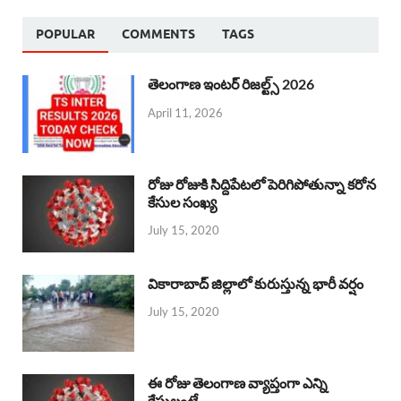
POPULAR
COMMENTS
TAGS
తెలంగాణ ఇంటర్ రిజల్ట్స్ 2026
April 11, 2026
రోజు రోజుకి సిద్దిపేటలో పెరిగిపోతున్నా కరోన
కేసుల సంఖ్య
July 15, 2020
వికారాబాద్ జిల్లాలో కురుస్తున్న భారీ వర్షం
July 15, 2020
ఈ రోజు తెలంగాణ వ్యాప్తంగా ఎన్ని
కేసులంటే