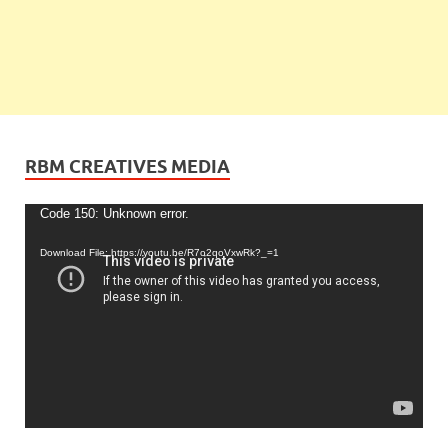
RBM CREATIVES MEDIA
Video
Code 150: Unknown error.
Player
Download File: https://youtu.be/R7o2qoVxwRk?_=1