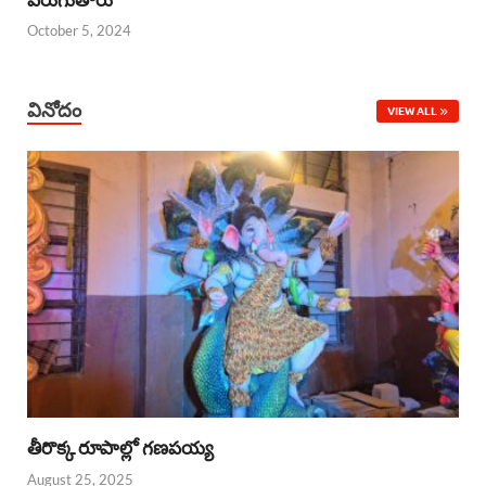
October 5, 2024
వినోదం
VIEW ALL
తీరొక్క రూపాల్లో గణపయ్య
August 25, 2025