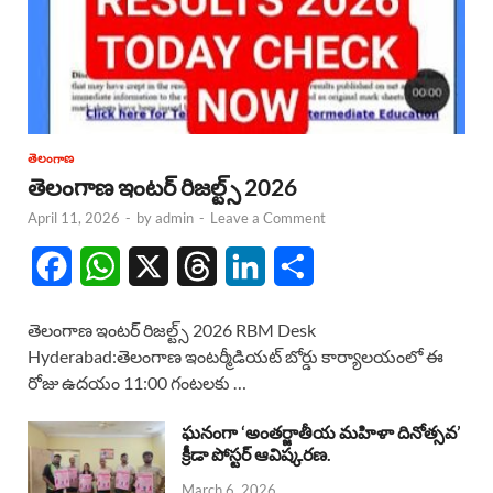
తెలంగాణ
తెలంగాణ ఇంటర్ రిజల్ట్స్ 2026
April 11, 2026
-
by
admin
-
Leave a Comment
F
W
X
T
L
S
a
h
h
i
h
తెలంగాణ ఇంటర్ రిజల్ట్స్ 2026 RBM Desk
c
a
r
n
a
Hyderabad:తెలంగాణ ఇంటర్మీడియట్ బోర్డు కార్యాలయంలో ఈ
రోజు ఉదయం 11:00 గంటలకు …
e
t
e
k
r
b
s
a
e
e
ఘనంగా ‘అంతర్జాతీయ మహిళా దినోత్సవ’
క్రీడా పోస్టర్ ఆవిష్కరణ.
o
A
d
d
March 6, 2026