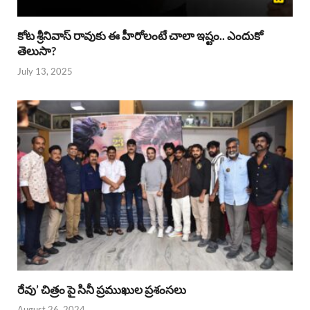
కోట శ్రీనివాస్ రావుకు ఈ హీరోలంటే చాలా ఇష్టం.. ఎందుకో
తెలుసా?
July 13, 2025
రేవు’ చిత్రం పై సినీ ప్రముఖుల ప్రశంసలు
August 26, 2024