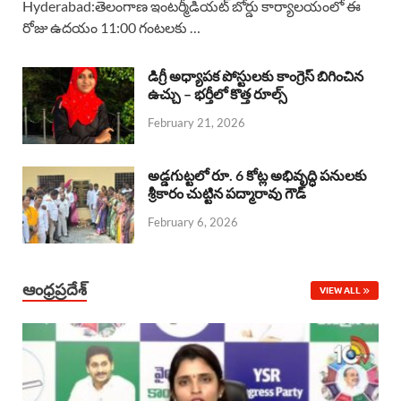
Hyderabad:తెలంగాణ ఇంటర్మీడియట్ బోర్డు కార్యాలయంలో ఈ
రోజు ఉదయం 11:00 గంటలకు …
e
t
e
k
r
b
s
a
e
e
డిగ్రీ అధ్యాపక పోస్టులకు కాంగ్రెస్ బిగించిన
o
A
ఉచ్చు – భర్తీలో కొత్త రూల్స్
d
d
February 21, 2026
o
p
s
I
k
p
n
అడ్డగుట్టలో రూ. 6 కోట్ల అభివృద్ధి పనులకు
శ్రీకారం చుట్టిన పద్మారావు గౌడ్
February 6, 2026
ఆంధ్రప్రదేశ్
VIEW ALL