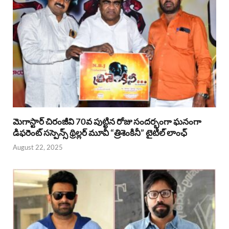
మెగాస్టార్ చిరంజీవి 70వ పుట్టిన రోజు సందర్భంగా ఘనంగా
డిఫరెంట్ సస్పెన్స్ థ్రిల్లర్ మూవీ “త్రిశెంకినీ” టైటిల్ లాంఛ్
August 22, 2025