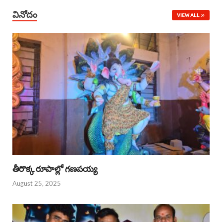
వినోదం
VIEW ALL
తీరొక్క రూపాల్లో గణపయ్య
August 25, 2025