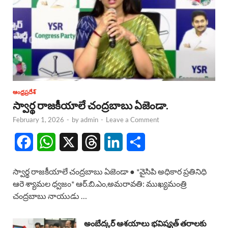
ఆంధ్రప్రదేశ్
స్వార్థ రాజకీయాలే చంద్రబాబు ఏజెండా.
February 1, 2026
-
by
admin
-
Leave a Comment
F
W
X
T
L
S
a
h
h
i
h
స్వార్థ రాజకీయాలే చంద్రబాబు ఏజెండా ● *వైసిపి అధికార ప్రతినిధి
c
a
r
n
a
ఆరె శ్యామల ధ్వజం* ఆర్.బి.ఎం,అమరావతి: ముఖ్యమంత్రి
చంద్రబాబు నాయుడు …
e
t
e
k
r
b
s
a
e
e
అంబేద్కర్ ఆశయాలు భవిష్యత్ తరాలకు