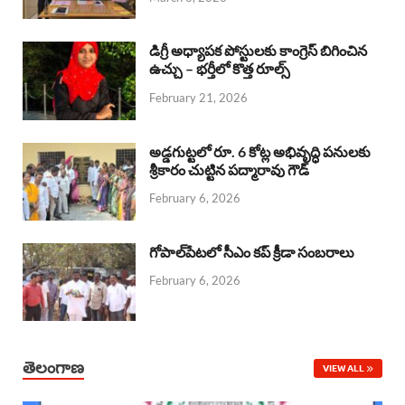
o
p
s
I
k
p
n
డిగ్రీ అధ్యాపక పోస్టులకు కాంగ్రెస్ బిగించిన
ఉచ్చు – భర్తీలో కొత్త రూల్స్
February 21, 2026
అడ్డగుట్టలో రూ. 6 కోట్ల అభివృద్ధి పనులకు
శ్రీకారం చుట్టిన పద్మారావు గౌడ్
February 6, 2026
గోపాల్‌పేటలో సీఎం కప్ క్రీడా సంబరాలు
February 6, 2026
తెలంగాణ
VIEW ALL