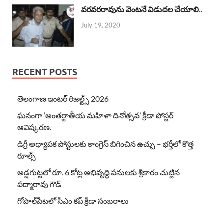
వరవరరావును వెంటనే విడుదల చేయాలి..
July 19, 2020
RECENT POSTS
తెలంగాణ ఇంటర్ రిజల్ట్స్ 2026
ఘనంగా ‘అంతర్జాతీయ మహిళా దినోత్సవ’ క్రీడా పోస్టర్
ఆవిష్కరణ.
డిగ్రీ అధ్యాపక పోస్టులకు కాంగ్రెస్ బిగించిన ఉచ్చు – భర్తీలో కొత్త
రూల్స్
అడ్డగుట్టలో రూ. 6 కోట్ల అభివృద్ధి పనులకు శ్రీకారం చుట్టిన
పద్మారావు గౌడ్
గోపాల్‌పేటలో సీఎం కప్ క్రీడా సంబరాలు