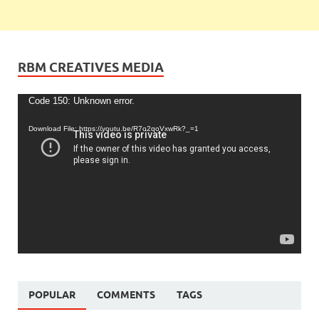
RBM CREATIVES MEDIA
Video
Code 150: Unknown error.
Player
Download File: https://youtu.be/R7o2qoVxwRk?_=1
POPULAR
COMMENTS
TAGS