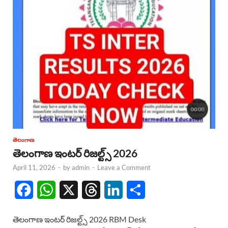
తెలంగాణ
తెలంగాణ ఇంటర్ రిజల్ట్స్ 2026
April 11, 2026
-
by
admin
-
Leave a Comment
F
W
X
T
L
S
a
h
h
i
h
తెలంగాణ ఇంటర్ రిజల్ట్స్ 2026 RBM Desk
c
a
r
n
a