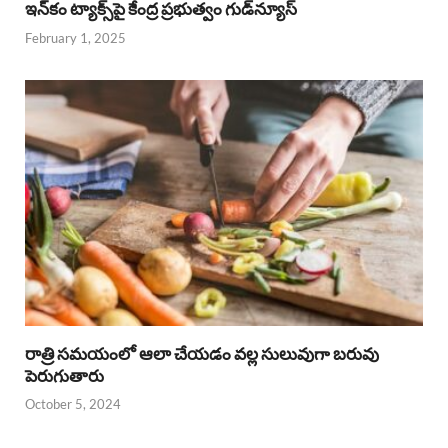
ఇన్‌కం ట్యాక్స్‌పై కేంద్ర ప్రభుత్వం గుడ్‌న్యూస్‌
February 1, 2025
రాత్రి సమయంలో ఆలా చేయడం వల్ల సులువుగా బరువు
పెరుగుతారు
October 5, 2024