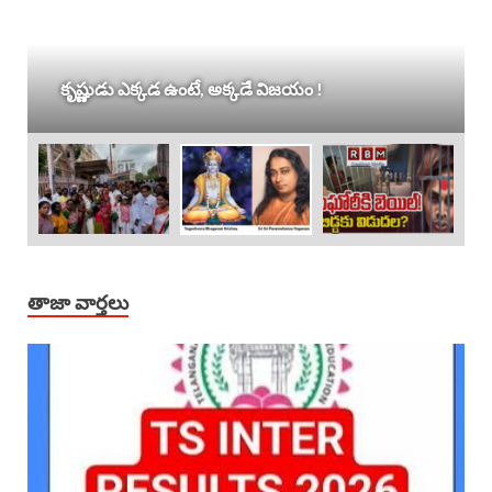
కృష్ణుడు ఎక్కడ ఉంటే, అక్కడే విజయం !
తాజా వార్తలు