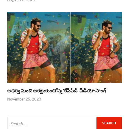
అథర్వ నుంచి ఆకట్టుకుంటోన్న ‘కేసీపీడీ’ వీడియో సాంగ్
November 25, 2023