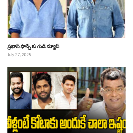
ప్రభాస్ ఫాన్స్ కు గుడ్ న్యూస్
July 27, 2025