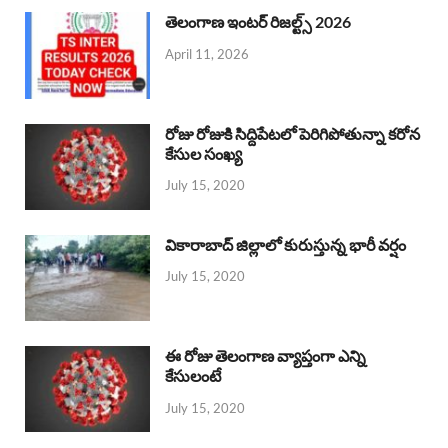
తెలంగాణ ఇంటర్ రిజల్ట్స్ 2026
April 11, 2026
రోజు రోజుకి సిద్దిపేటలో పెరిగిపోతున్నా కరోన
కేసుల సంఖ్య
July 15, 2020
వికారాబాద్ జిల్లాలో కురుస్తున్న భారీ వర్షం
July 15, 2020
ఈ రోజు తెలంగాణ వ్యాప్తంగా ఎన్ని
కేసులంటే
July 15, 2020