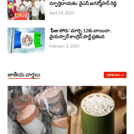
o
A
స్ఫూర్తిదాయకం: వైఎస్ జగన్మోహన్ రెడ్డి
d
d
April 14, 2025
o
p
s
I
k
p
n
‘ఫీజు పోరు’ మార్చి 12కు వాయిదా..
వైయస్సార్‌ కాంగ్రెస్‌ పార్టీ ప్రకటన
February 3, 2025
జాతీయ వార్తలు
VIEW ALL