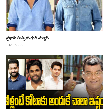
ప్రభాస్ ఫాన్స్ కు గుడ్ న్యూస్
July 27, 2025