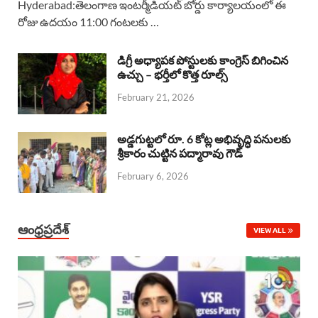
Hyderabad:తెలంగాణ ఇంటర్మీడియట్ బోర్డు కార్యాలయంలో ఈ
రోజు ఉదయం 11:00 గంటలకు …
e
t
e
k
r
b
s
a
e
e
డిగ్రీ అధ్యాపక పోస్టులకు కాంగ్రెస్ బిగించిన
o
A
ఉచ్చు – భర్తీలో కొత్త రూల్స్
d
d
February 21, 2026
o
p
s
I
k
p
n
అడ్డగుట్టలో రూ. 6 కోట్ల అభివృద్ధి పనులకు
శ్రీకారం చుట్టిన పద్మారావు గౌడ్
February 6, 2026
ఆంధ్రప్రదేశ్
VIEW ALL