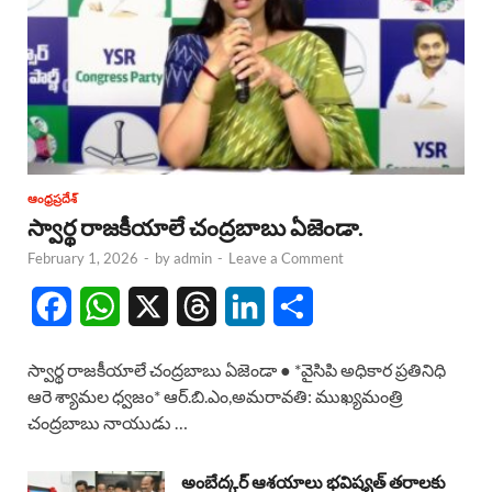
ఆంధ్రప్రదేశ్
స్వార్థ రాజకీయాలే చంద్రబాబు ఏజెండా.
February 1, 2026
-
by
admin
-
Leave a Comment
F
W
X
T
L
S
a
h
h
i
h
స్వార్థ రాజకీయాలే చంద్రబాబు ఏజెండా ● *వైసిపి అధికార ప్రతినిధి
c
a
r
n
a
ఆరె శ్యామల ధ్వజం* ఆర్.బి.ఎం,అమరావతి: ముఖ్యమంత్రి
చంద్రబాబు నాయుడు …
e
t
e
k
r
b
s
a
e
e
అంబేద్కర్ ఆశయాలు భవిష్యత్ తరాలకు