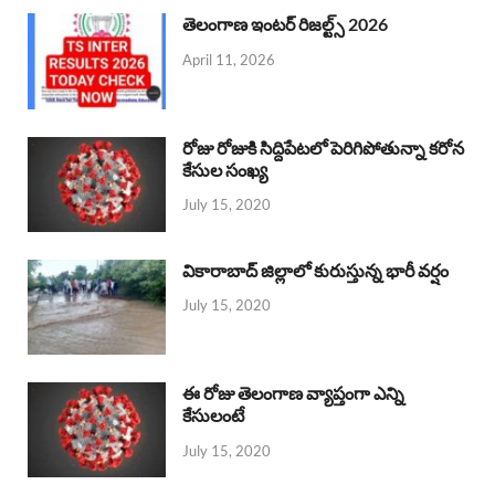
తెలంగాణ ఇంటర్ రిజల్ట్స్ 2026
April 11, 2026
రోజు రోజుకి సిద్దిపేటలో పెరిగిపోతున్నా కరోన
కేసుల సంఖ్య
July 15, 2020
వికారాబాద్ జిల్లాలో కురుస్తున్న భారీ వర్షం
July 15, 2020
ఈ రోజు తెలంగాణ వ్యాప్తంగా ఎన్ని
కేసులంటే
July 15, 2020