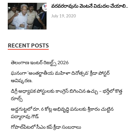
వరవరరావును వెంటనే విడుదల చేయాలి..
July 19, 2020
RECENT POSTS
తెలంగాణ ఇంటర్ రిజల్ట్స్ 2026
ఘనంగా ‘అంతర్జాతీయ మహిళా దినోత్సవ’ క్రీడా పోస్టర్
ఆవిష్కరణ.
డిగ్రీ అధ్యాపక పోస్టులకు కాంగ్రెస్ బిగించిన ఉచ్చు – భర్తీలో కొత్త
రూల్స్
అడ్డగుట్టలో రూ. 6 కోట్ల అభివృద్ధి పనులకు శ్రీకారం చుట్టిన
పద్మారావు గౌడ్
గోపాల్‌పేటలో సీఎం కప్ క్రీడా సంబరాలు