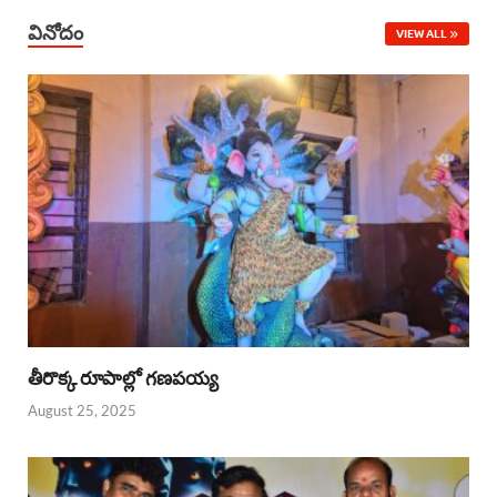
వినోదం
VIEW ALL
తీరొక్క రూపాల్లో గణపయ్య
August 25, 2025