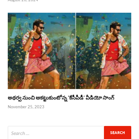
అథర్వ నుంచి ఆకట్టుకుంటోన్న ‘కేసీపీడీ’ వీడియో సాంగ్
November 25, 2023