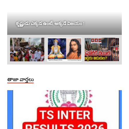
కృష్ణుడు ఎక్కడ ఉంటే, అక్కడే విజయం !
తాజా వార్తలు