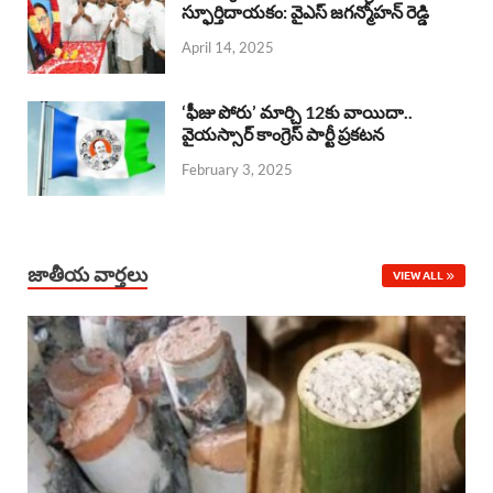
o
A
స్ఫూర్తిదాయకం: వైఎస్ జగన్మోహన్ రెడ్డి
d
d
April 14, 2025
o
p
s
I
k
p
n
‘ఫీజు పోరు’ మార్చి 12కు వాయిదా..
వైయస్సార్‌ కాంగ్రెస్‌ పార్టీ ప్రకటన
February 3, 2025
జాతీయ వార్తలు
VIEW ALL