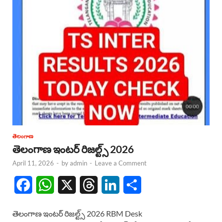
తెలంగాణ
తెలంగాణ ఇంటర్ రిజల్ట్స్ 2026
April 11, 2026
-
by
admin
-
Leave a Comment
F
W
X
T
L
S
a
h
h
i
h
తెలంగాణ ఇంటర్ రిజల్ట్స్ 2026 RBM Desk
c
a
r
n
a