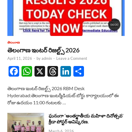
తెలంగాణ
తెలంగాణ ఇంటర్ రిజల్ట్స్ 2026
April 11, 2026
-
by
admin
-
Leave a Comment
F
W
X
T
L
S
a
h
h
i
h
తెలంగాణ ఇంటర్ రిజల్ట్స్ 2026 RBM Desk
c
a
r
n
a
Hyderabad:తెలంగాణ ఇంటర్మీడియట్ బోర్డు కార్యాలయంలో ఈ
రోజు ఉదయం 11:00 గంటలకు …
e
t
e
k
r
b
s
a
e
e
ఘనంగా ‘అంతర్జాతీయ మహిళా దినోత్సవ’
క్రీడా పోస్టర్ ఆవిష్కరణ.
o
A
d
d
March 6, 2026