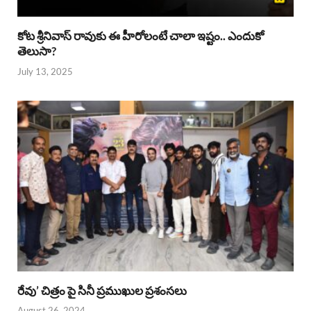
కోట శ్రీనివాస్ రావుకు ఈ హీరోలంటే చాలా ఇష్టం.. ఎందుకో
తెలుసా?
July 13, 2025
రేవు’ చిత్రం పై సినీ ప్రముఖుల ప్రశంసలు
August 26, 2024