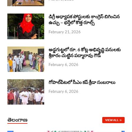
o
p
s
I
k
p
n
డిగ్రీ అధ్యాపక పోస్టులకు కాంగ్రెస్ బిగించిన
ఉచ్చు – భర్తీలో కొత్త రూల్స్
February 21, 2026
అడ్డగుట్టలో రూ. 6 కోట్ల అభివృద్ధి పనులకు
శ్రీకారం చుట్టిన పద్మారావు గౌడ్
February 6, 2026
గోపాల్‌పేటలో సీఎం కప్ క్రీడా సంబరాలు
February 6, 2026
తెలంగాణ
VIEW ALL