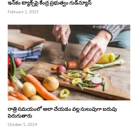
ఇన్‌కం ట్యాక్స్‌పై కేంద్ర ప్రభుత్వం గుడ్‌న్యూస్‌
February 1, 2025
రాత్రి సమయంలో ఆలా చేయడం వల్ల సులువుగా బరువు
పెరుగుతారు
October 5, 2024