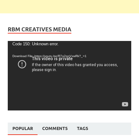
RBM CREATIVES MEDIA
Video
Code 150: Unknown error.
Player
Download File: https://youtu.be/R7o2qoVxwRk?_=1
POPULAR
COMMENTS
TAGS