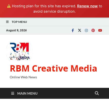
Hosting plan for this site has expired.
Renew now
to
avoid service disruption.
TOP MENU
August 9, 2026
RBM Creative Media
Online Web News
MAIN MENU