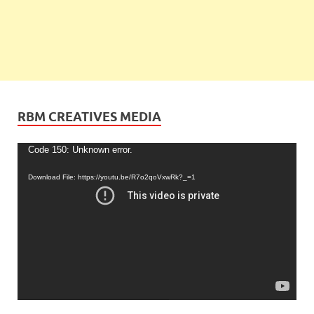
RBM CREATIVES MEDIA
Video
Code 150: Unknown error.
Player
Download File: https://youtu.be/R7o2qoVxwRk?_=1