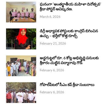
b
s
a
e
e
ఘనంగా ‘అంతర్జాతీయ మహిళా దినోత్సవ’
క్రీడా పోస్టర్ ఆవిష్కరణ.
o
A
d
d
March 6, 2026
o
p
s
I
k
p
n
డిగ్రీ అధ్యాపక పోస్టులకు కాంగ్రెస్ బిగించిన
ఉచ్చు – భర్తీలో కొత్త రూల్స్
February 21, 2026
అడ్డగుట్టలో రూ. 6 కోట్ల అభివృద్ధి పనులకు
శ్రీకారం చుట్టిన పద్మారావు గౌడ్
February 6, 2026
గోపాల్‌పేటలో సీఎం కప్ క్రీడా సంబరాలు
February 6, 2026