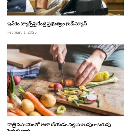
ఇన్‌కం ట్యాక్స్‌పై కేంద్ర ప్రభుత్వం గుడ్‌న్యూస్‌
February 1, 2025
రాత్రి సమయంలో ఆలా చేయడం వల్ల సులువుగా బరువు
పెరుగుతారు