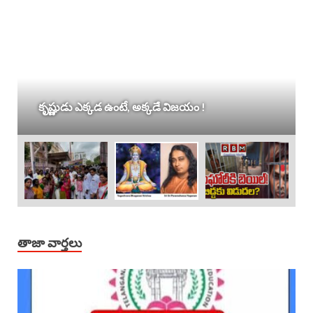
కృష్ణుడు ఎక్కడ ఉంటే, అక్కడే విజయం !
తాజా వార్తలు