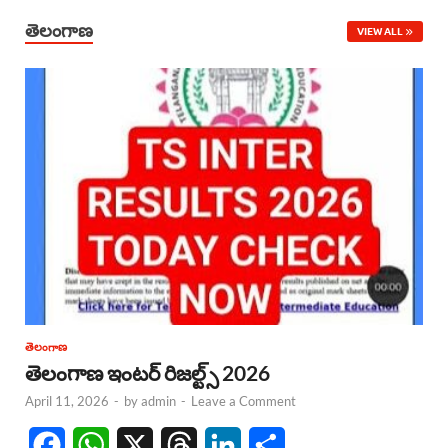
తెలంగాణ
VIEW ALL
తెలంగాణ
తెలంగాణ ఇంటర్ రిజల్ట్స్ 2026
April 11, 2026
-
by
admin
-
Leave a Comment
F
W
X
T
L
S