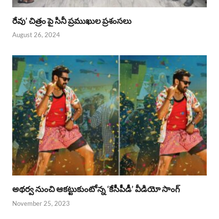
రేవు’ చిత్రం పై సినీ ప్రముఖుల ప్రశంసలు
August 26, 2024
అథర్వ నుంచి ఆకట్టుకుంటోన్న ‘కేసీపీడీ’ వీడియో సాంగ్
November 25, 2023