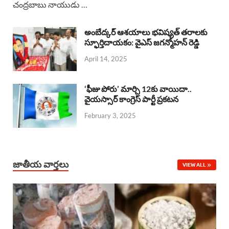
చంద్రబాబు నాయుడు …
e
t
e
k
r
b
s
a
e
e
అంబేద్కర్ ఆశయాలు భవిష్యత్ తరాలకు
o
A
స్ఫూర్తిదాయకం: వైఎస్ జగన్మోహన్ రెడ్డి
d
d
April 14, 2025
o
p
s
I
k
p
n
‘ఫీజు పోరు’ మార్చి 12కు వాయిదా..
వైయస్సార్‌ కాంగ్రెస్‌ పార్టీ ప్రకటన
February 3, 2025
జాతీయ వార్తలు
VIEW ALL