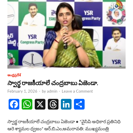
ఆంధ్రప్రదేశ్
స్వార్థ రాజకీయాలే చంద్రబాబు ఏజెండా.
February 1, 2026
-
by
admin
-
Leave a Comment
F
W
X
T
L
S
a
h
h
i
h
స్వార్థ రాజకీయాలే చంద్రబాబు ఏజెండా ● *వైసిపి అధికార ప్రతినిధి
c
a
r
n
a
ఆరె శ్యామల ధ్వజం* ఆర్.బి.ఎం,అమరావతి: ముఖ్యమంత్రి