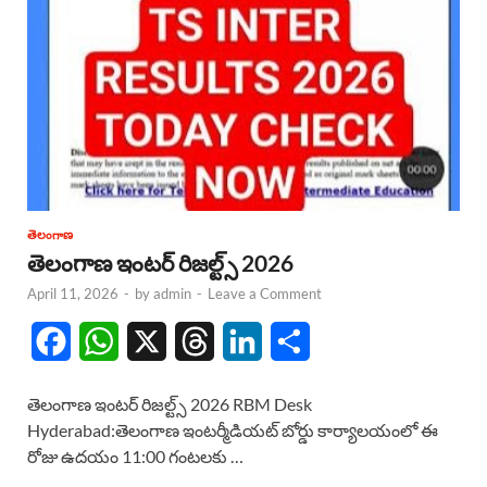
తెలంగాణ
తెలంగాణ ఇంటర్ రిజల్ట్స్ 2026
April 11, 2026
-
by
admin
-
Leave a Comment
F
W
X
T
L
S
a
h
h
i
h
తెలంగాణ ఇంటర్ రిజల్ట్స్ 2026 RBM Desk
c
a
r
n
a
Hyderabad:తెలంగాణ ఇంటర్మీడియట్ బోర్డు కార్యాలయంలో ఈ
రోజు ఉదయం 11:00 గంటలకు …
e
t
e
k
r