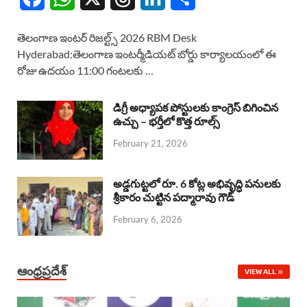
a
h
h
i
h
తెలంగాణ ఇంటర్ రిజల్ట్స్ 2026 RBM Desk
c
a
r
n
a
Hyderabad:తెలంగాణ ఇంటర్మీడియట్ బోర్డు కార్యాలయంలో ఈ
రోజు ఉదయం 11:00 గంటలకు …
e
t
e
k
r
b
s
a
e
e
డిగ్రీ అధ్యాపక పోస్టులకు కాంగ్రెస్ బిగించిన
o
A
ఉచ్చు – భర్తీలో కొత్త రూల్స్
d
d
February 21, 2026
o
p
s
I
k
p
n
అడ్డగుట్టలో రూ. 6 కోట్ల అభివృద్ధి పనులకు
శ్రీకారం చుట్టిన పద్మారావు గౌడ్
February 6, 2026
ఆంధ్రప్రదేశ్
VIEW ALL