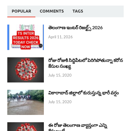
POPULAR
COMMENTS
TAGS
తెలంగాణ ఇంటర్ రిజల్ట్స్ 2026
April 11, 2026
రోజు రోజుకి సిద్దిపేటలో పెరిగిపోతున్నా కరోన
కేసుల సంఖ్య
July 15, 2020
వికారాబాద్ జిల్లాలో కురుస్తున్న భారీ వర్షం
July 15, 2020
ఈ రోజు తెలంగాణ వ్యాప్తంగా ఎన్ని
కేసులంటే