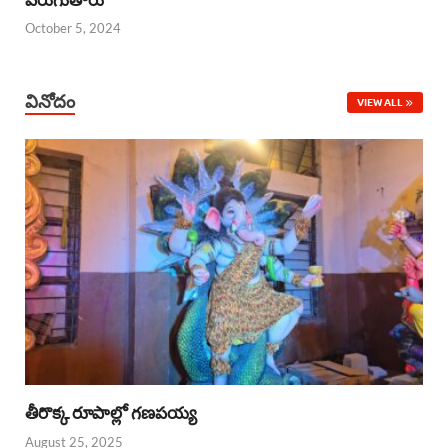
October 5, 2024
వినోదం
VIEW ALL
తీరొక్క రూపాల్లో గణపయ్య
August 25, 2025