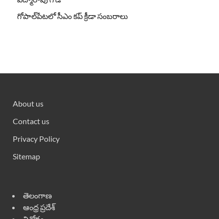
గోపాల్‌పేటలో సీఎం కప్ క్రీడా సంబరాలు
About us
Contact us
Privacy Policy
Sitemap
తెలంగాణ
ఆంధ్ర ప్రదేశ్
వినోదం