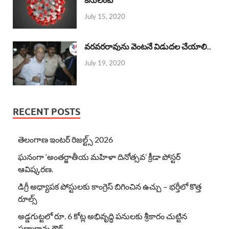
July 15, 2020
వరవరరావును వెంటనే విడుదల చేయాలి..
July 19, 2020
RECENT POSTS
తెలంగాణ ఇంటర్ రిజల్ట్స్ 2026
ఘనంగా ‘అంతర్జాతీయ మహిళా దినోత్సవ’ క్రీడా పోస్టర్
ఆవిష్కరణ.
డిగ్రీ అధ్యాపక పోస్టులకు కాంగ్రెస్ బిగించిన ఉచ్చు – భర్తీలో కొత్త
రూల్స్
అడ్డగుట్టలో రూ. 6 కోట్ల అభివృద్ధి పనులకు శ్రీకారం చుట్టిన
పద్మారావు గౌడ్