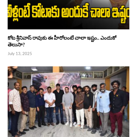
కోట శ్రీనివాస్ రావుకు ఈ హీరోలంటే చాలా ఇష్టం.. ఎందుకో
తెలుసా?
July 13, 2025