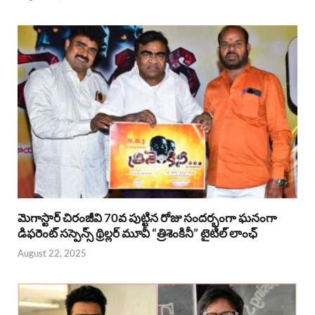
మెగాస్టార్ చిరంజీవి 70వ పుట్టిన రోజు సందర్భంగా ఘనంగా
డిఫరెంట్ సస్పెన్స్ థ్రిల్లర్ మూవీ “త్రిశెంకినీ” టైటిల్ లాంఛ్
August 22, 2025