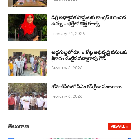
o
p
s
I
k
p
n
డిగ్రీ అధ్యాపక పోస్టులకు కాంగ్రెస్ బిగించిన
ఉచ్చు – భర్తీలో కొత్త రూల్స్
February 21, 2026
అడ్డగుట్టలో రూ. 6 కోట్ల అభివృద్ధి పనులకు
శ్రీకారం చుట్టిన పద్మారావు గౌడ్
February 6, 2026
గోపాల్‌పేటలో సీఎం కప్ క్రీడా సంబరాలు
February 6, 2026
తెలంగాణ
VIEW ALL