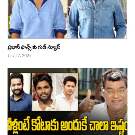
ప్రభాస్ ఫాన్స్ కు గుడ్ న్యూస్
July 27, 2025