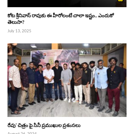
కోట శ్రీనివాస్ రావుకు ఈ హీరోలంటే చాలా ఇష్టం.. ఎందుకో
తెలుసా?
July 13, 2025
రేవు’ చిత్రం పై సినీ ప్రముఖుల ప్రశంసలు
August 26, 2024