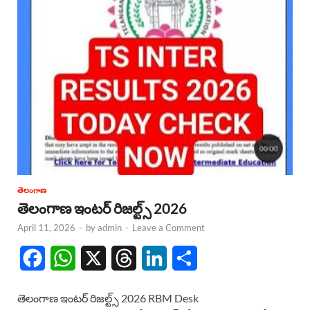
తెలంగాణ
తెలంగాణ ఇంటర్ రిజల్ట్స్ 2026
April 11, 2026
-
by
admin
-
Leave a Comment
F
W
X
T
L
S
a
h
h
i
h
తెలంగాణ ఇంటర్ రిజల్ట్స్ 2026 RBM Desk
c
a
r
n
a