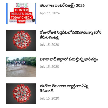
తెలంగాణ ఇంటర్ రిజల్ట్స్ 2026
April 11, 2026
రోజు రోజుకి సిద్దిపేటలో పెరిగిపోతున్నా కరోన
కేసుల సంఖ్య
July 15, 2020
వికారాబాద్ జిల్లాలో కురుస్తున్న భారీ వర్షం
July 15, 2020
ఈ రోజు తెలంగాణ వ్యాప్తంగా ఎన్ని
కేసులంటే
July 15, 2020