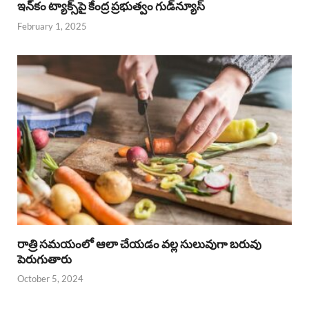
ఇన్‌కం ట్యాక్స్‌పై కేంద్ర ప్రభుత్వం గుడ్‌న్యూస్‌
February 1, 2025
రాత్రి సమయంలో ఆలా చేయడం వల్ల సులువుగా బరువు
పెరుగుతారు
October 5, 2024