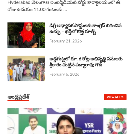
Hyderabad:తెలంగాణ ఇంటర్మీడియట్ బోర్డు కార్యాలయంలో ఈ
రోజు ఉదయం 11:00 గంటలకు …
e
t
e
k
r
b
s
a
e
e
డిగ్రీ అధ్యాపక పోస్టులకు కాంగ్రెస్ బిగించిన
o
A
ఉచ్చు – భర్తీలో కొత్త రూల్స్
d
d
February 21, 2026
o
p
s
I
k
p
n
అడ్డగుట్టలో రూ. 6 కోట్ల అభివృద్ధి పనులకు
శ్రీకారం చుట్టిన పద్మారావు గౌడ్
February 6, 2026
ఆంధ్రప్రదేశ్
VIEW ALL