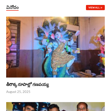
వినోదం
VIEW ALL
తీరొక్క రూపాల్లో గణపయ్య
August 25, 2025