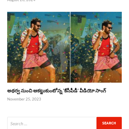
అథర్వ నుంచి ఆకట్టుకుంటోన్న ‘కేసీపీడీ’ వీడియో సాంగ్
November 25, 2023