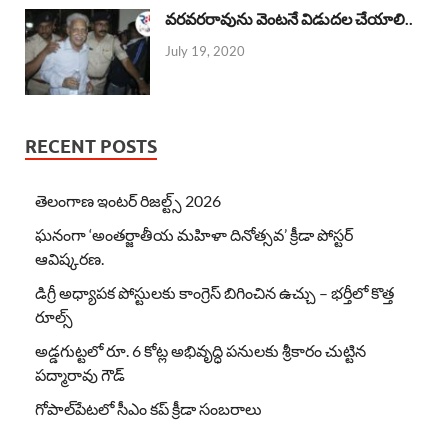
వరవరరావును వెంటనే విడుదల చేయాలి..
July 19, 2020
RECENT POSTS
తెలంగాణ ఇంటర్ రిజల్ట్స్ 2026
ఘనంగా ‘అంతర్జాతీయ మహిళా దినోత్సవ’ క్రీడా పోస్టర్
ఆవిష్కరణ.
డిగ్రీ అధ్యాపక పోస్టులకు కాంగ్రెస్ బిగించిన ఉచ్చు – భర్తీలో కొత్త
రూల్స్
అడ్డగుట్టలో రూ. 6 కోట్ల అభివృద్ధి పనులకు శ్రీకారం చుట్టిన
పద్మారావు గౌడ్
గోపాల్‌పేటలో సీఎం కప్ క్రీడా సంబరాలు