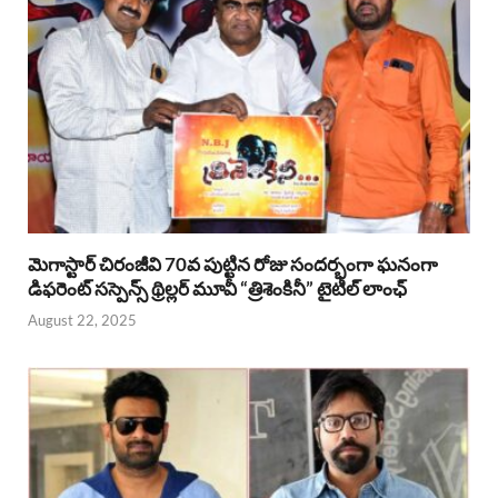
మెగాస్టార్ చిరంజీవి 70వ పుట్టిన రోజు సందర్భంగా ఘనంగా
డిఫరెంట్ సస్పెన్స్ థ్రిల్లర్ మూవీ “త్రిశెంకినీ” టైటిల్ లాంఛ్
August 22, 2025