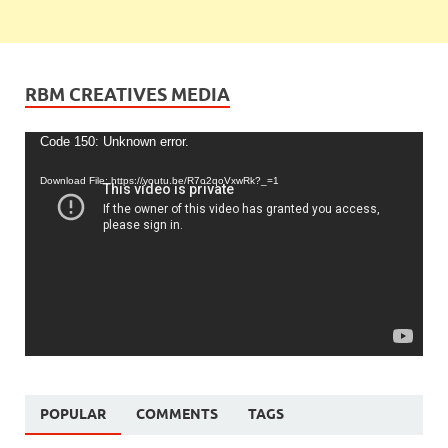
RBM CREATIVES MEDIA
Video
Code 150: Unknown error.
Player
Download File: https://youtu.be/R7o2qoVxwRk?_=1
POPULAR
COMMENTS
TAGS