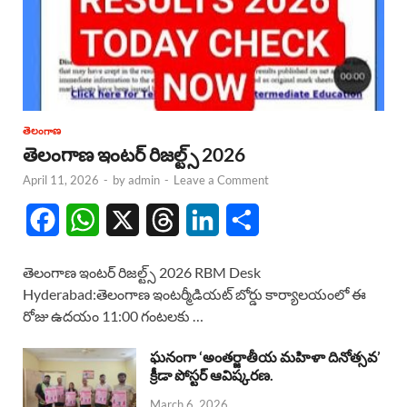
తెలంగాణ
తెలంగాణ ఇంటర్ రిజల్ట్స్ 2026
April 11, 2026
-
by
admin
-
Leave a Comment
F
W
X
T
L
S
a
h
h
i
h
తెలంగాణ ఇంటర్ రిజల్ట్స్ 2026 RBM Desk
c
a
r
n
a
Hyderabad:తెలంగాణ ఇంటర్మీడియట్ బోర్డు కార్యాలయంలో ఈ
రోజు ఉదయం 11:00 గంటలకు …
e
t
e
k
r
b
s
a
e
e
ఘనంగా ‘అంతర్జాతీయ మహిళా దినోత్సవ’
క్రీడా పోస్టర్ ఆవిష్కరణ.
o
A
d
d
March 6, 2026