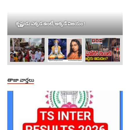
కృష్ణుడు ఎక్కడ ఉంటే, అక్కడే విజయం !
తాజా వార్తలు