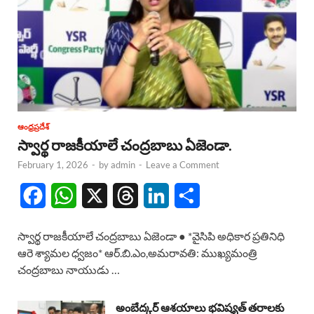
ఆంధ్రప్రదేశ్
స్వార్థ రాజకీయాలే చంద్రబాబు ఏజెండా.
February 1, 2026
-
by
admin
-
Leave a Comment
F
W
X
T
L
S
a
h
h
i
h
స్వార్థ రాజకీయాలే చంద్రబాబు ఏజెండా ● *వైసిపి అధికార ప్రతినిధి
c
a
r
n
a
ఆరె శ్యామల ధ్వజం* ఆర్.బి.ఎం,అమరావతి: ముఖ్యమంత్రి
చంద్రబాబు నాయుడు …
e
t
e
k
r
b
s
a
e
e
అంబేద్కర్ ఆశయాలు భవిష్యత్ తరాలకు