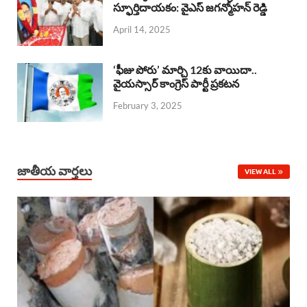
o
A
స్ఫూర్తిదాయకం: వైఎస్ జగన్మోహన్ రెడ్డి
d
d
April 14, 2025
o
p
s
I
k
p
n
‘ఫీజు పోరు’ మార్చి 12కు వాయిదా..
వైయస్సార్‌ కాంగ్రెస్‌ పార్టీ ప్రకటన
February 3, 2025
జాతీయ వార్తలు
VIEW ALL