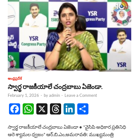
ఆంధ్రప్రదేశ్
స్వార్థ రాజకీయాలే చంద్రబాబు ఏజెండా.
February 1, 2026
-
by
admin
-
Leave a Comment
F
W
X
T
L
S
a
h
h
i
h
స్వార్థ రాజకీయాలే చంద్రబాబు ఏజెండా ● *వైసిపి అధికార ప్రతినిధి
c
a
r
n
a
ఆరె శ్యామల ధ్వజం* ఆర్.బి.ఎం,అమరావతి: ముఖ్యమంత్రి