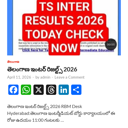
తెలంగాణ
తెలంగాణ ఇంటర్ రిజల్ట్స్ 2026
April 11, 2026
-
by
admin
-
Leave a Comment
F
W
X
T
L
S
a
h
h
i
h
తెలంగాణ ఇంటర్ రిజల్ట్స్ 2026 RBM Desk
c
a
r
n
a
Hyderabad:తెలంగాణ ఇంటర్మీడియట్ బోర్డు కార్యాలయంలో ఈ
రోజు ఉదయం 11:00 గంటలకు …
e
t
e
k
r