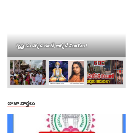
కృష్ణుడు ఎక్కడ ఉంటే, అక్కడే విజయం !
తాజా వార్తలు