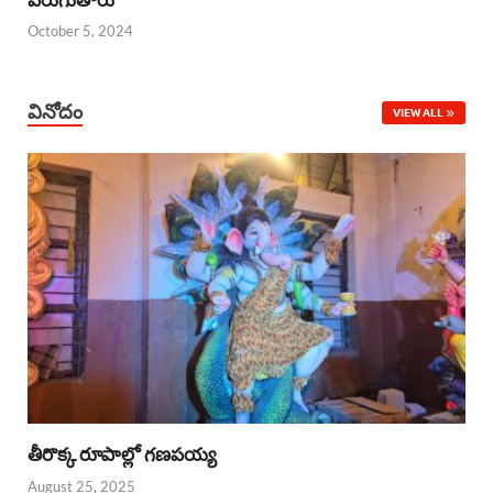
October 5, 2024
వినోదం
VIEW ALL
తీరొక్క రూపాల్లో గణపయ్య
August 25, 2025