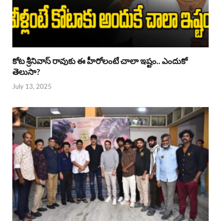
కోట శ్రీనివాస్ రావుకు ఈ హీరోలంటే చాలా ఇష్టం.. ఎందుకో
తెలుసా?
July 13, 2025