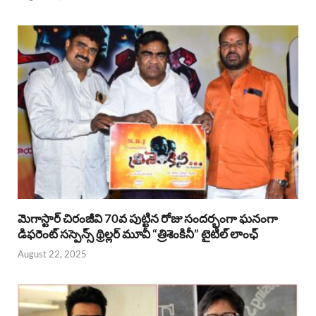
మెగాస్టార్ చిరంజీవి 70వ పుట్టిన రోజు సందర్భంగా ఘనంగా
డిఫరెంట్ సస్పెన్స్ థ్రిల్లర్ మూవీ “త్రిశెంకినీ” టైటిల్ లాంఛ్
August 22, 2025