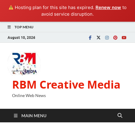
Hosting plan for this site has expired.
Renew now
to
avoid service disruption.
TOP MENU
August 10, 2026
RBM Creative Media
Online Web News
MAIN MENU