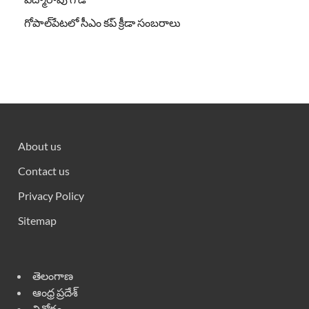
గోపాల్‌పేటలో సీఎం కప్ క్రీడా సంబరాలు
About us
Contact us
Privacy Policy
Sitemap
తెలంగాణ
ఆంధ్ర ప్రదేశ్
వినోదం