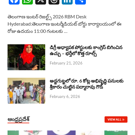
a
h
h
i
h
తెలంగాణ ఇంటర్ రిజల్ట్స్ 2026 RBM Desk
c
a
r
n
a
Hyderabad:తెలంగాణ ఇంటర్మీడియట్ బోర్డు కార్యాలయంలో ఈ
రోజు ఉదయం 11:00 గంటలకు …
e
t
e
k
r
b
s
a
e
e
డిగ్రీ అధ్యాపక పోస్టులకు కాంగ్రెస్ బిగించిన
o
A
ఉచ్చు – భర్తీలో కొత్త రూల్స్
d
d
February 21, 2026
o
p
s
I
k
p
n
అడ్డగుట్టలో రూ. 6 కోట్ల అభివృద్ధి పనులకు
శ్రీకారం చుట్టిన పద్మారావు గౌడ్
February 6, 2026
ఆంధ్రప్రదేశ్
VIEW ALL