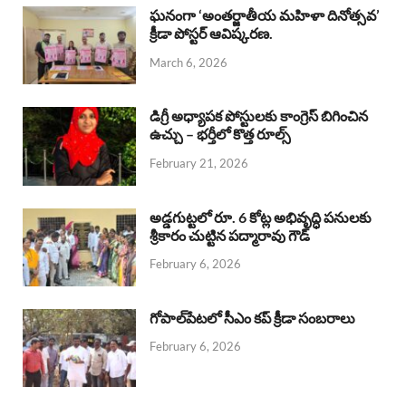
b
s
a
e
e
ఘనంగా ‘అంతర్జాతీయ మహిళా దినోత్సవ’
క్రీడా పోస్టర్ ఆవిష్కరణ.
o
A
d
d
March 6, 2026
o
p
s
I
k
p
n
డిగ్రీ అధ్యాపక పోస్టులకు కాంగ్రెస్ బిగించిన
ఉచ్చు – భర్తీలో కొత్త రూల్స్
February 21, 2026
అడ్డగుట్టలో రూ. 6 కోట్ల అభివృద్ధి పనులకు
శ్రీకారం చుట్టిన పద్మారావు గౌడ్
February 6, 2026
గోపాల్‌పేటలో సీఎం కప్ క్రీడా సంబరాలు
February 6, 2026