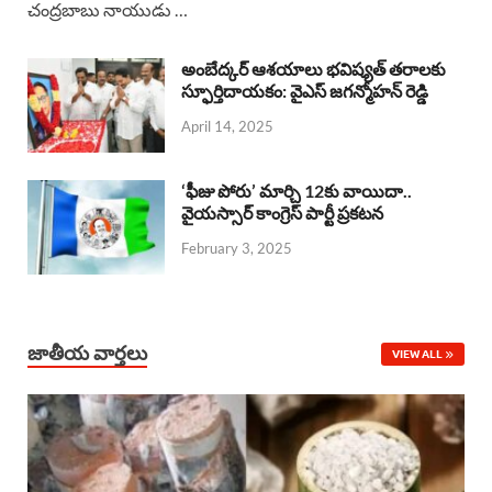
చంద్రబాబు నాయుడు …
e
t
e
k
r
b
s
a
e
e
అంబేద్కర్ ఆశయాలు భవిష్యత్ తరాలకు
o
A
స్ఫూర్తిదాయకం: వైఎస్ జగన్మోహన్ రెడ్డి
d
d
April 14, 2025
o
p
s
I
k
p
n
‘ఫీజు పోరు’ మార్చి 12కు వాయిదా..
వైయస్సార్‌ కాంగ్రెస్‌ పార్టీ ప్రకటన
February 3, 2025
జాతీయ వార్తలు
VIEW ALL