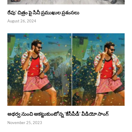
రేవు’ చిత్రం పై సినీ ప్రముఖుల ప్రశంసలు
August 26, 2024
అథర్వ నుంచి ఆకట్టుకుంటోన్న ‘కేసీపీడీ’ వీడియో సాంగ్
November 25, 2023