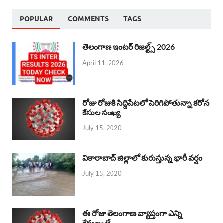
POPULAR
COMMENTS
TAGS
తెలంగాణ ఇంటర్ రిజల్ట్స్ 2026
April 11, 2026
రోజు రోజుకి సిద్దిపేటలో పెరిగిపోతున్నా కరోన
కేసుల సంఖ్య
July 15, 2020
వికారాబాద్ జిల్లాలో కురుస్తున్న భారీ వర్షం
July 15, 2020
ఈ రోజు తెలంగాణ వ్యాప్తంగా ఎన్ని
కేసులంటే