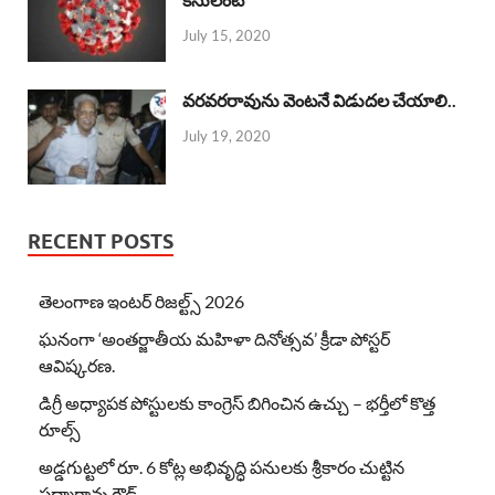
July 15, 2020
వరవరరావును వెంటనే విడుదల చేయాలి..
July 19, 2020
RECENT POSTS
తెలంగాణ ఇంటర్ రిజల్ట్స్ 2026
ఘనంగా ‘అంతర్జాతీయ మహిళా దినోత్సవ’ క్రీడా పోస్టర్
ఆవిష్కరణ.
డిగ్రీ అధ్యాపక పోస్టులకు కాంగ్రెస్ బిగించిన ఉచ్చు – భర్తీలో కొత్త
రూల్స్
అడ్డగుట్టలో రూ. 6 కోట్ల అభివృద్ధి పనులకు శ్రీకారం చుట్టిన
పద్మారావు గౌడ్