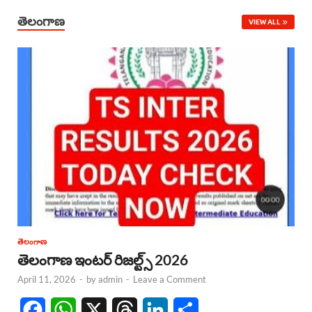
తెలంగాణ
VIEW ALL
తెలంగాణ
తెలంగాణ ఇంటర్ రిజల్ట్స్ 2026
April 11, 2026
-
by
admin
-
Leave a Comment
F
W
X
T
L
S