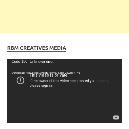
RBM CREATIVES MEDIA
Video
Code 150: Unknown error.
Player
Download File: https://youtu.be/R7o2qoVxwRk?_=1