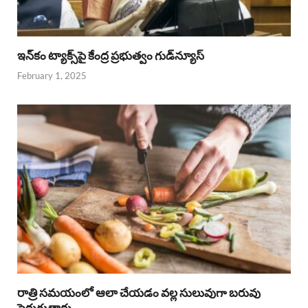
ఇన్‌కం ట్యాక్స్‌పై కేంద్ర ప్రభుత్వం గుడ్‌న్యూస్‌
February 1, 2025
రాత్రి సమయంలో ఆలా చేయడం వల్ల సులువుగా బరువు
పెరుగుతారు