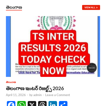
తెలంగాణ
VIEW ALL
తెలంగాణ
తెలంగాణ ఇంటర్ రిజల్ట్స్ 2026
April 11, 2026
-
by
admin
-
Leave a Comment
F
W
X
T
L
S