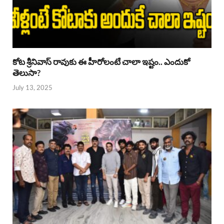
కోట శ్రీనివాస్ రావుకు ఈ హీరోలంటే చాలా ఇష్టం.. ఎందుకో
తెలుసా?
July 13, 2025