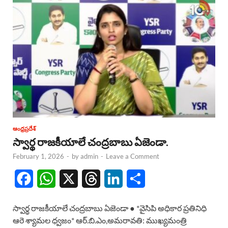
ఆంధ్రప్రదేశ్
స్వార్థ రాజకీయాలే చంద్రబాబు ఏజెండా.
February 1, 2026
-
by
admin
-
Leave a Comment
F
W
X
T
L
S
a
h
h
i
h
స్వార్థ రాజకీయాలే చంద్రబాబు ఏజెండా ● *వైసిపి అధికార ప్రతినిధి
c
a
r
n
a
ఆరె శ్యామల ధ్వజం* ఆర్.బి.ఎం,అమరావతి: ముఖ్యమంత్రి