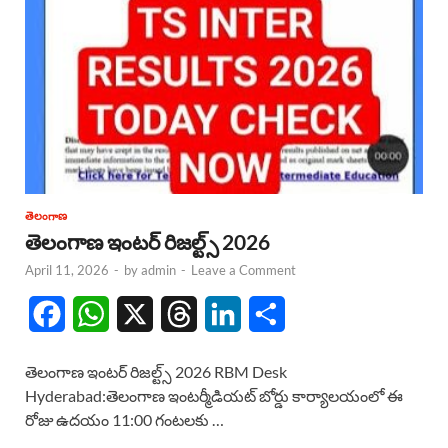
తెలంగాణ
తెలంగాణ ఇంటర్ రిజల్ట్స్ 2026
April 11, 2026
-
by
admin
-
Leave a Comment
F
W
X
T
L
S
a
h
h
i
h
తెలంగాణ ఇంటర్ రిజల్ట్స్ 2026 RBM Desk
c
a
r
n
a
Hyderabad:తెలంగాణ ఇంటర్మీడియట్ బోర్డు కార్యాలయంలో ఈ
రోజు ఉదయం 11:00 గంటలకు …
e
t
e
k
r