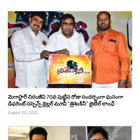
మెగాస్టార్ చిరంజీవి 70వ పుట్టిన రోజు సందర్భంగా ఘనంగా
డిఫరెంట్ సస్పెన్స్ థ్రిల్లర్ మూవీ “త్రిశెంకినీ” టైటిల్ లాంఛ్
August 22, 2025