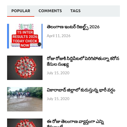
POPULAR
COMMENTS
TAGS
తెలంగాణ ఇంటర్ రిజల్ట్స్ 2026
April 11, 2026
రోజు రోజుకి సిద్దిపేటలో పెరిగిపోతున్నా కరోన
కేసుల సంఖ్య
July 15, 2020
వికారాబాద్ జిల్లాలో కురుస్తున్న భారీ వర్షం
July 15, 2020
ఈ రోజు తెలంగాణ వ్యాప్తంగా ఎన్ని
కేసులంటే