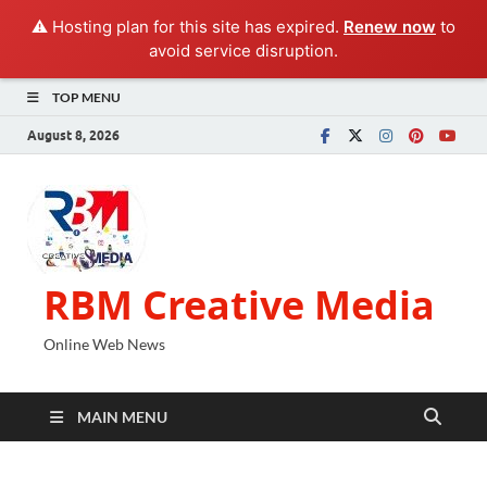
⚠️ Hosting plan for this site has expired.
Renew now
to
avoid service disruption.
TOP MENU
August 8, 2026
RBM Creative Media
Online Web News
MAIN MENU