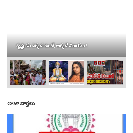
యం !
లేడీ అఘోరీకి బెయిల్.. ఈరోజే విడుదల
తాజా వార్తలు