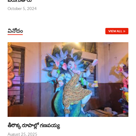
October 5, 2024
వినోదం
VIEW ALL
తీరొక్క రూపాల్లో గణపయ్య
August 25, 2025