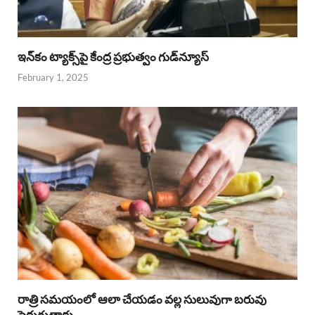
ఇన్‌కం ట్యాక్స్‌పై కేంద్ర ప్రభుత్వం గుడ్‌న్యూస్‌
February 1, 2025
రాత్రి సమయంలో ఆలా చేయడం వల్ల సులువుగా బరువు
పెరుగుతారు