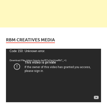
RBM CREATIVES MEDIA
Video
Code 150: Unknown error.
Player
Download File: https://youtu.be/R7o2qoVxwRk?_=1