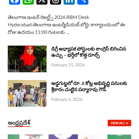
a
h
h
i
h
తెలంగాణ ఇంటర్ రిజల్ట్స్ 2026 RBM Desk
c
a
r
n
a
Hyderabad:తెలంగాణ ఇంటర్మీడియట్ బోర్డు కార్యాలయంలో ఈ
రోజు ఉదయం 11:00 గంటలకు …
e
t
e
k
r
b
s
a
e
e
డిగ్రీ అధ్యాపక పోస్టులకు కాంగ్రెస్ బిగించిన
o
A
ఉచ్చు – భర్తీలో కొత్త రూల్స్
d
d
February 21, 2026
o
p
s
I
k
p
n
అడ్డగుట్టలో రూ. 6 కోట్ల అభివృద్ధి పనులకు
శ్రీకారం చుట్టిన పద్మారావు గౌడ్
February 6, 2026
ఆంధ్రప్రదేశ్
VIEW ALL