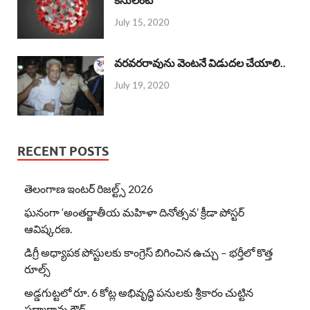
July 15, 2020
వరవరరావును వెంటనే విడుదల చేయాలి..
July 19, 2020
RECENT POSTS
తెలంగాణ ఇంటర్ రిజల్ట్స్ 2026
ఘనంగా ‘అంతర్జాతీయ మహిళా దినోత్సవ’ క్రీడా పోస్టర్
ఆవిష్కరణ.
డిగ్రీ అధ్యాపక పోస్టులకు కాంగ్రెస్ బిగించిన ఉచ్చు – భర్తీలో కొత్త
రూల్స్
అడ్డగుట్టలో రూ. 6 కోట్ల అభివృద్ధి పనులకు శ్రీకారం చుట్టిన
పద్మారావు గౌడ్