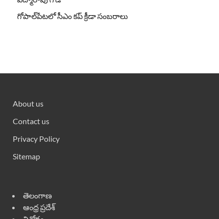
గోపాల్‌పేటలో సీఎం కప్ క్రీడా సంబరాలు
About us
Contact us
Privacy Policy
Sitemap
తెలంగాణ
ఆంధ్ర ప్రదేశ్
వినోదం