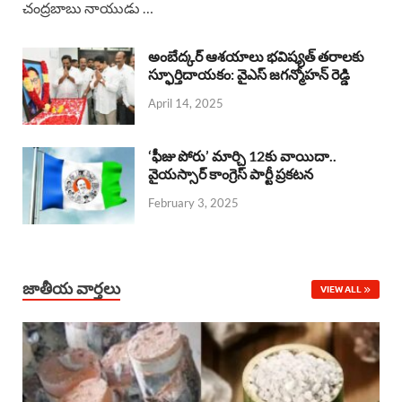
చంద్రబాబు నాయుడు …
e
t
e
k
r
b
s
a
e
e
అంబేద్కర్ ఆశయాలు భవిష్యత్ తరాలకు
o
A
స్ఫూర్తిదాయకం: వైఎస్ జగన్మోహన్ రెడ్డి
d
d
April 14, 2025
o
p
s
I
k
p
n
‘ఫీజు పోరు’ మార్చి 12కు వాయిదా..
వైయస్సార్‌ కాంగ్రెస్‌ పార్టీ ప్రకటన
February 3, 2025
జాతీయ వార్తలు
VIEW ALL