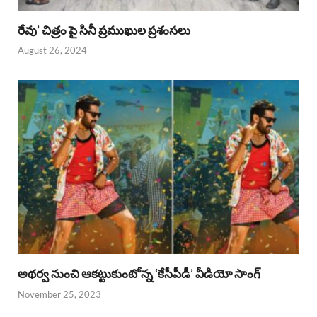
రేవు’ చిత్రం పై సినీ ప్రముఖుల ప్రశంసలు
August 26, 2024
అథర్వ నుంచి ఆకట్టుకుంటోన్న ‘కేసీపీడీ’ వీడియో సాంగ్
November 25, 2023