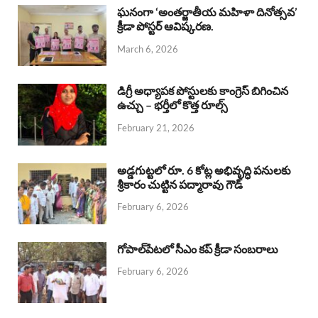
b
s
a
e
e
ఘనంగా ‘అంతర్జాతీయ మహిళా దినోత్సవ’
క్రీడా పోస్టర్ ఆవిష్కరణ.
o
A
d
d
March 6, 2026
o
p
s
I
k
p
n
డిగ్రీ అధ్యాపక పోస్టులకు కాంగ్రెస్ బిగించిన
ఉచ్చు – భర్తీలో కొత్త రూల్స్
February 21, 2026
అడ్డగుట్టలో రూ. 6 కోట్ల అభివృద్ధి పనులకు
శ్రీకారం చుట్టిన పద్మారావు గౌడ్
February 6, 2026
గోపాల్‌పేటలో సీఎం కప్ క్రీడా సంబరాలు
February 6, 2026