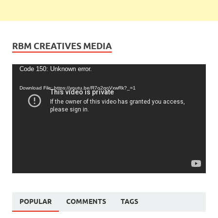
RBM CREATIVES MEDIA
Video
Code 150: Unknown error.
Player
Download File: https://youtu.be/R7o2qoVxwRk?_=1
POPULAR
COMMENTS
TAGS