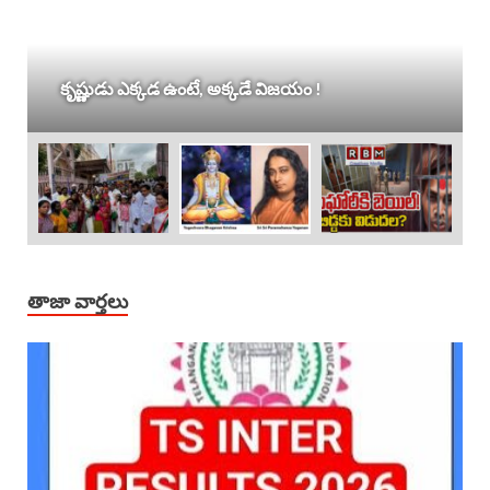
కృష్ణుడు ఎక్కడ ఉంటే, అక్కడే విజయం !
తాజా వార్తలు