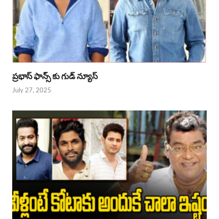
ప్రభాస్ ఫాన్స్ కు గుడ్ న్యూస్
July 27, 2025