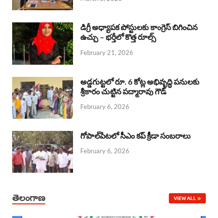
o
p
s
I
k
p
n
డిగ్రీ అధ్యాపక పోస్టులకు కాంగ్రెస్ బిగించిన
ఉచ్చు – భర్తీలో కొత్త రూల్స్
February 21, 2026
అడ్డగుట్టలో రూ. 6 కోట్ల అభివృద్ధి పనులకు
శ్రీకారం చుట్టిన పద్మారావు గౌడ్
February 6, 2026
గోపాల్‌పేటలో సీఎం కప్ క్రీడా సంబరాలు
February 6, 2026
తెలంగాణ
VIEW ALL