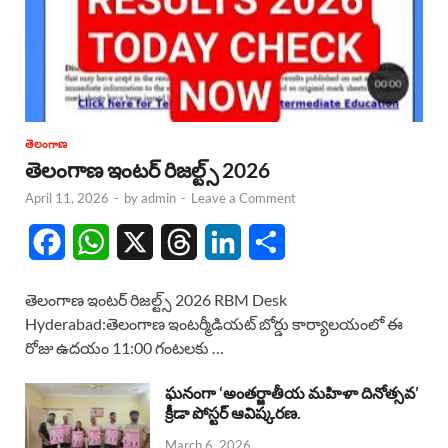
తెలంగాణ
తెలంగాణ ఇంటర్ రిజల్ట్స్ 2026
April 11, 2026
-
by
admin
-
Leave a Comment
F
W
X
T
L
S
a
h
h
i
h
తెలంగాణ ఇంటర్ రిజల్ట్స్ 2026 RBM Desk
c
a
r
n
a
Hyderabad:తెలంగాణ ఇంటర్మీడియట్ బోర్డు కార్యాలయంలో ఈ
రోజు ఉదయం 11:00 గంటలకు …
e
t
e
k
r
b
s
a
e
e
ఘనంగా ‘అంతర్జాతీయ మహిళా దినోత్సవ’
క్రీడా పోస్టర్ ఆవిష్కరణ.
o
A
d
d
March 6, 2026