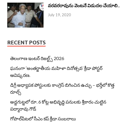
వరవరరావును వెంటనే విడుదల చేయాలి..
July 19, 2020
RECENT POSTS
తెలంగాణ ఇంటర్ రిజల్ట్స్ 2026
ఘనంగా ‘అంతర్జాతీయ మహిళా దినోత్సవ’ క్రీడా పోస్టర్
ఆవిష్కరణ.
డిగ్రీ అధ్యాపక పోస్టులకు కాంగ్రెస్ బిగించిన ఉచ్చు – భర్తీలో కొత్త
రూల్స్
అడ్డగుట్టలో రూ. 6 కోట్ల అభివృద్ధి పనులకు శ్రీకారం చుట్టిన
పద్మారావు గౌడ్
గోపాల్‌పేటలో సీఎం కప్ క్రీడా సంబరాలు