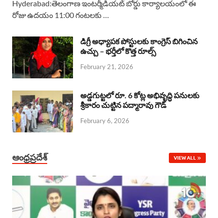
Hyderabad:తెలంగాణ ఇంటర్మీడియట్ బోర్డు కార్యాలయంలో ఈ
రోజు ఉదయం 11:00 గంటలకు …
e
t
e
k
r
b
s
a
e
e
డిగ్రీ అధ్యాపక పోస్టులకు కాంగ్రెస్ బిగించిన
o
A
ఉచ్చు – భర్తీలో కొత్త రూల్స్
d
d
February 21, 2026
o
p
s
I
k
p
n
అడ్డగుట్టలో రూ. 6 కోట్ల అభివృద్ధి పనులకు
శ్రీకారం చుట్టిన పద్మారావు గౌడ్
February 6, 2026
ఆంధ్రప్రదేశ్
VIEW ALL