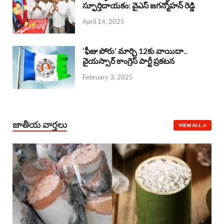
o
A
స్ఫూర్తిదాయకం: వైఎస్ జగన్మోహన్ రెడ్డి
d
d
April 14, 2025
o
p
s
I
k
p
n
‘ఫీజు పోరు’ మార్చి 12కు వాయిదా..
వైయస్సార్‌ కాంగ్రెస్‌ పార్టీ ప్రకటన
February 3, 2025
జాతీయ వార్తలు
VIEW ALL