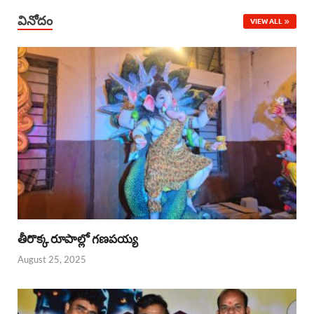
వినోదం
VIEW ALL
తీరొక్క రూపాల్లో గణపయ్య
August 25, 2025