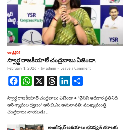
ఆంధ్రప్రదేశ్
స్వార్థ రాజకీయాలే చంద్రబాబు ఏజెండా.
February 1, 2026
-
by
admin
-
Leave a Comment
F
W
X
T
L
S
a
h
h
i
h
స్వార్థ రాజకీయాలే చంద్రబాబు ఏజెండా ● *వైసిపి అధికార ప్రతినిధి
c
a
r
n
a
ఆరె శ్యామల ధ్వజం* ఆర్.బి.ఎం,అమరావతి: ముఖ్యమంత్రి
చంద్రబాబు నాయుడు …
e
t
e
k
r
b
s
a
e
e
అంబేద్కర్ ఆశయాలు భవిష్యత్ తరాలకు