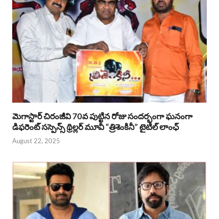
మెగాస్టార్ చిరంజీవి 70వ పుట్టిన రోజు సందర్భంగా ఘనంగా
డిఫరెంట్ సస్పెన్స్ థ్రిల్లర్ మూవీ “త్రిశెంకినీ” టైటిల్ లాంఛ్
August 22, 2025