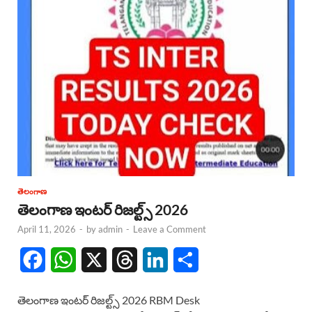
తెలంగాణ
తెలంగాణ ఇంటర్ రిజల్ట్స్ 2026
April 11, 2026
-
by
admin
-
Leave a Comment
F
W
X
T
L
S
a
h
h
i
h
తెలంగాణ ఇంటర్ రిజల్ట్స్ 2026 RBM Desk
c
a
r
n
a