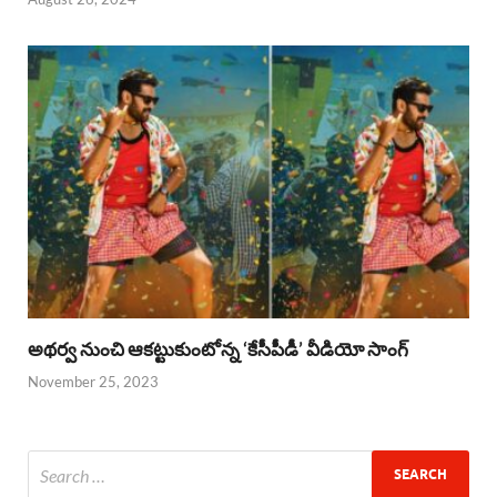
అథర్వ నుంచి ఆకట్టుకుంటోన్న ‘కేసీపీడీ’ వీడియో సాంగ్
November 25, 2023