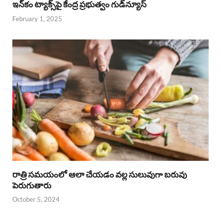
ఇన్‌కం ట్యాక్స్‌పై కేంద్ర ప్రభుత్వం గుడ్‌న్యూస్‌
February 1, 2025
రాత్రి సమయంలో ఆలా చేయడం వల్ల సులువుగా బరువు
పెరుగుతారు
October 5, 2024