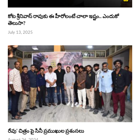
కోట శ్రీనివాస్ రావుకు ఈ హీరోలంటే చాలా ఇష్టం.. ఎందుకో
తెలుసా?
July 13, 2025
రేవు’ చిత్రం పై సినీ ప్రముఖుల ప్రశంసలు
August 26, 2024