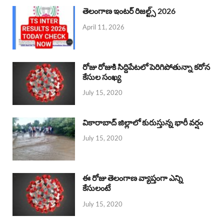
తెలంగాణ ఇంటర్ రిజల్ట్స్ 2026
April 11, 2026
రోజు రోజుకి సిద్దిపేటలో పెరిగిపోతున్నా కరోన
కేసుల సంఖ్య
July 15, 2020
వికారాబాద్ జిల్లాలో కురుస్తున్న భారీ వర్షం
July 15, 2020
ఈ రోజు తెలంగాణ వ్యాప్తంగా ఎన్ని
కేసులంటే
July 15, 2020