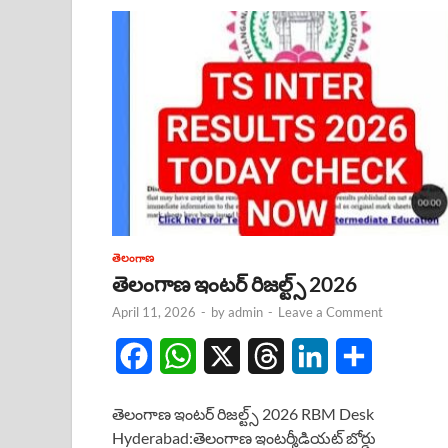
తెలంగాణ
తెలంగాణ ఇంటర్ రిజల్ట్స్ 2026
April 11, 2026
-
by
admin
-
Leave a Comment
F
W
X
T
L
S
a
h
h
i
h
తెలంగాణ ఇంటర్ రిజల్ట్స్ 2026 RBM Desk
c
a
r
n
a
Hyderabad:తెలంగాణ ఇంటర్మీడియట్ బోర్డు