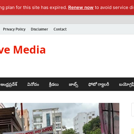
g plan for this site has expired.
Renew now
to avoid service di
Privacy Policy
Disclaimer
Contact
ve Media
ఆంధ్రప్రదేశ్
వినోదం
క్రీడలు
జాబ్స్
ఫోటో గ్యాలరీ
బయోగ్రఫ