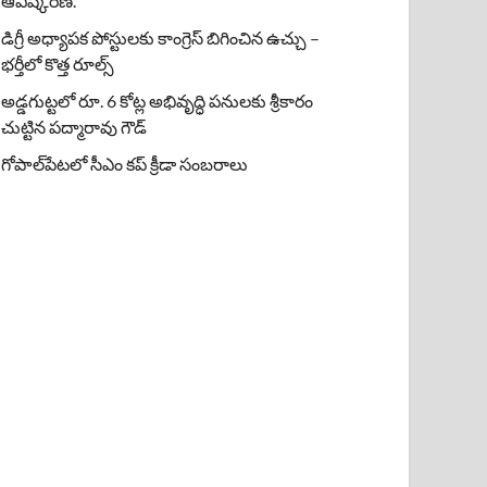
ఆవిష్కరణ.
డిగ్రీ అధ్యాపక పోస్టులకు కాంగ్రెస్ బిగించిన ఉచ్చు –
భర్తీలో కొత్త రూల్స్
అడ్డగుట్టలో రూ. 6 కోట్ల అభివృద్ధి పనులకు శ్రీకారం
చుట్టిన పద్మారావు గౌడ్
గోపాల్‌పేటలో సీఎం కప్ క్రీడా సంబరాలు