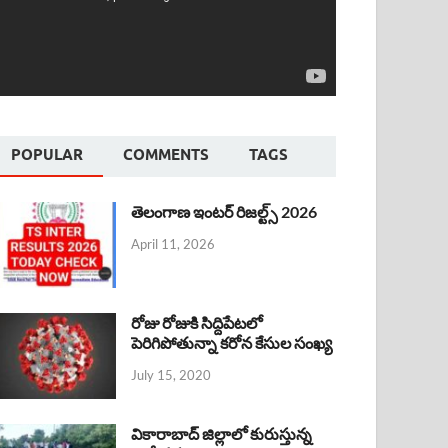
POPULAR
COMMENTS
TAGS
తెలంగాణ ఇంటర్ రిజల్ట్స్ 2026
April 11, 2026
రోజు రోజుకి సిద్దిపేటలో
పెరిగిపోతున్నా కరోన కేసుల సంఖ్య
July 15, 2020
వికారాబాద్ జిల్లాలో కురుస్తున్న