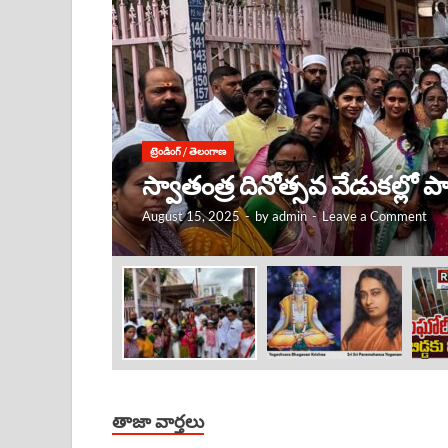
ట్రెండింగ్
/
తెలంగాణ
కృష్ణుడు ఎక్కడ ఉంటే, అక్కడే
August 15, 2025
-
by
admin
-
Leave a Comment
తాజా వార్తలు