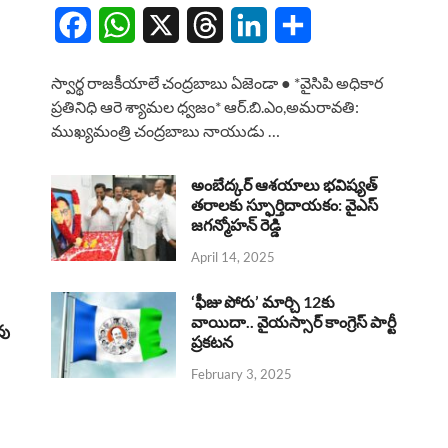
F
W
X
T
L
S
a
h
h
i
h
స్వార్థ రాజకీయాలే చంద్రబాబు ఏజెండా ● *వైసిపి అధికార
c
a
r
n
a
ప్రతినిధి ఆరె శ్యామల ధ్వజం* ఆర్.బి.ఎం,అమరావతి:
ముఖ్యమంత్రి చంద్రబాబు నాయుడు …
e
t
e
k
r
b
s
a
e
e
అంబేద్కర్ ఆశయాలు భవిష్యత్
o
A
తరాలకు స్ఫూర్తిదాయకం: వైఎస్
d
d
జగన్మోహన్ రెడ్డి
o
p
s
I
April 14, 2025
k
p
n
‘ఫీజు పోరు’ మార్చి 12కు
వాయిదా.. వైయస్సార్‌ కాంగ్రెస్‌ పార్టీ
వు
ప్రకటన
February 3, 2025