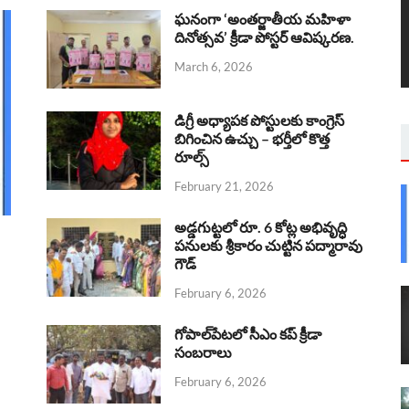
ఘనంగా ‘అంతర్జాతీయ మహిళా
దినోత్సవ’ క్రీడా పోస్టర్ ఆవిష్కరణ.
March 6, 2026
డిగ్రీ అధ్యాపక పోస్టులకు కాంగ్రెస్
బిగించిన ఉచ్చు – భర్తీలో కొత్త
రూల్స్
February 21, 2026
అడ్డగుట్టలో రూ. 6 కోట్ల అభివృద్ధి
పనులకు శ్రీకారం చుట్టిన పద్మారావు
గౌడ్
February 6, 2026
గోపాల్‌పేటలో సీఎం కప్ క్రీడా
సంబరాలు
February 6, 2026