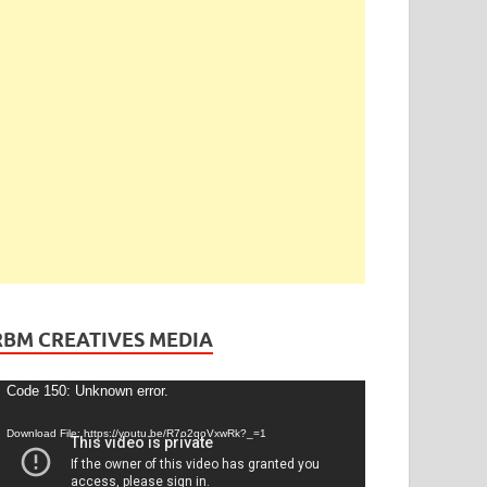
ెండింగ్
/
తెలంగాణ
ేడీ అఘోరీకి బెయిల్.. ఈరోజే విడుదల
gust 13, 2025
-
by
admin
-
Leave a Comment
RBM CREATIVES MEDIA
ideo
Code 150: Unknown error.
layer
Download File: https://youtu.be/R7o2qoVxwRk?_=1