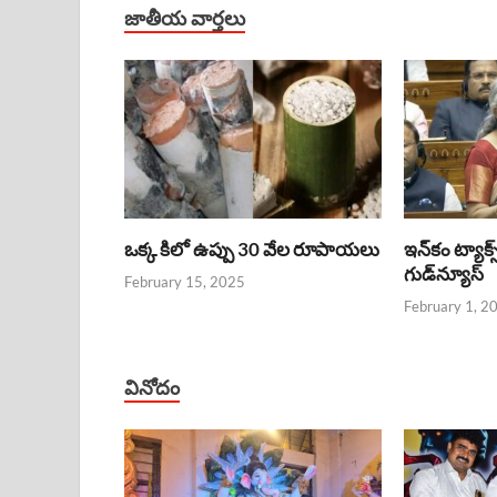
జాతీయ వార్తలు
ఒక్క కిలో ఉప్పు 30 వేల రూపాయలు
ఇన్‌కం ట్యాక్స
గుడ్‌న్యూస్‌
February 15, 2025
February 1, 2
వినోదం