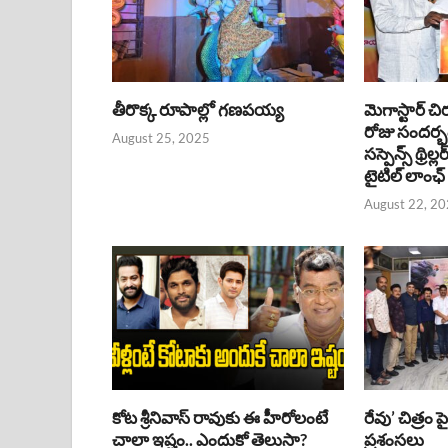
తీరొక్క రూపాల్లో గణపయ్య
మెగాస్టార్ చి
రోజు సందర్
August 25, 2025
సస్పెన్స్ థ్రిల్
టైటిల్ లాంఛ్
August 22, 2
కోట శ్రీనివాస్ రావుకు ఈ హీరోలంటే
రేవు’ చిత్రం 
చాలా ఇష్టం.. ఎందుకో తెలుసా?
ప్రశంసలు