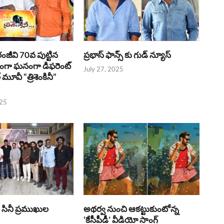
రంజీవి 70వ పుట్టిన
ప్రభాస్ ఫాన్స్ కు గుడ్ న్యూస్
భంగా ఘనంగా డిఫరెంట్
July 27, 2025
లర్ మూవీ “త్రిశెంకినీ”
025
పై సినీ ప్రముఖుల
అథర్వ నుంచి ఆకట్టుకుంటోన్న
‘కేసీపీడీ’ వీడియో సాంగ్