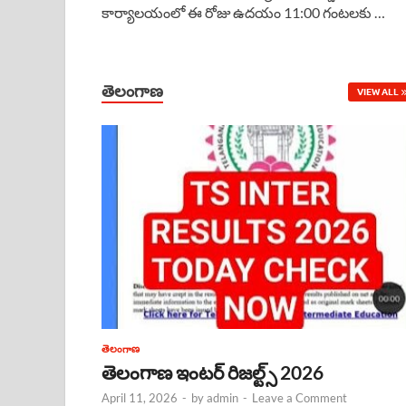
కార్యాలయంలో ఈ రోజు ఉదయం 11:00 గంటలకు …
e
t
e
k
r
b
s
a
e
e
o
A
d
d
తెలంగాణ
VIEW ALL
o
p
s
I
k
p
n
తెలంగాణ
తెలంగాణ ఇంటర్ రిజల్ట్స్ 2026
April 11, 2026
-
by
admin
-
Leave a Comment