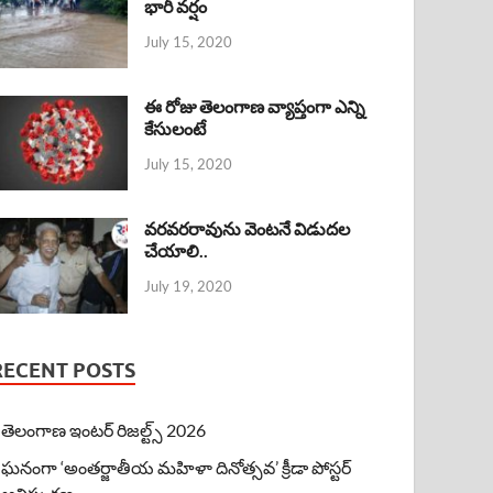
భారీ వర్షం
July 15, 2020
ఈ రోజు తెలంగాణ వ్యాప్తంగా ఎన్ని
కేసులంటే
July 15, 2020
వరవరరావును వెంటనే విడుదల
చేయాలి..
July 19, 2020
RECENT POSTS
తెలంగాణ ఇంటర్ రిజల్ట్స్ 2026
ఘనంగా ‘అంతర్జాతీయ మహిళా దినోత్సవ’ క్రీడా పోస్టర్