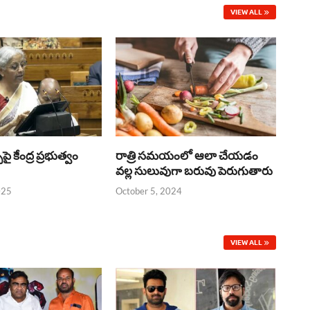
VIEW ALL
్‌పై కేంద్ర ప్రభుత్వం
రాత్రి సమయంలో ఆలా చేయడం
వల్ల సులువుగా బరువు పెరుగుతారు
025
October 5, 2024
VIEW ALL