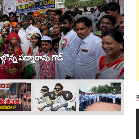
ట్ర
 విజయం !
ల
Au
V
P