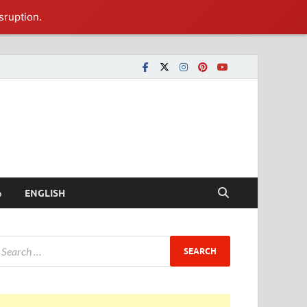
sruption.
ీ
ENGLISH