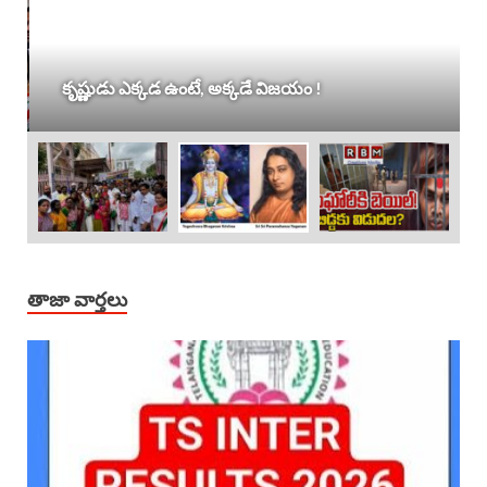
కృష్ణుడు ఎక్కడ ఉంటే, అక్కడే విజయం !
తాజా వార్తలు