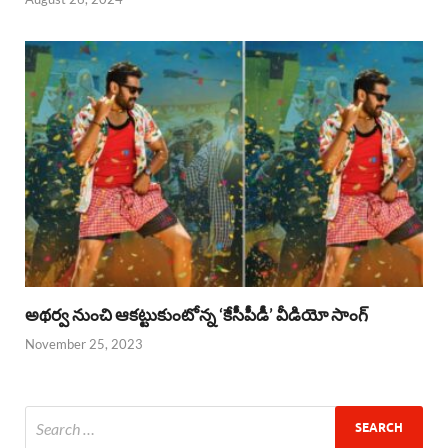
అథర్వ నుంచి ఆకట్టుకుంటోన్న ‘కేసీపీడీ’ వీడియో సాంగ్
November 25, 2023