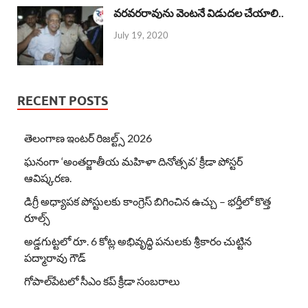
వరవరరావును వెంటనే విడుదల చేయాలి..
July 19, 2020
RECENT POSTS
తెలంగాణ ఇంటర్ రిజల్ట్స్ 2026
ఘనంగా ‘అంతర్జాతీయ మహిళా దినోత్సవ’ క్రీడా పోస్టర్
ఆవిష్కరణ.
డిగ్రీ అధ్యాపక పోస్టులకు కాంగ్రెస్ బిగించిన ఉచ్చు – భర్తీలో కొత్త
రూల్స్
అడ్డగుట్టలో రూ. 6 కోట్ల అభివృద్ధి పనులకు శ్రీకారం చుట్టిన
పద్మారావు గౌడ్
గోపాల్‌పేటలో సీఎం కప్ క్రీడా సంబరాలు