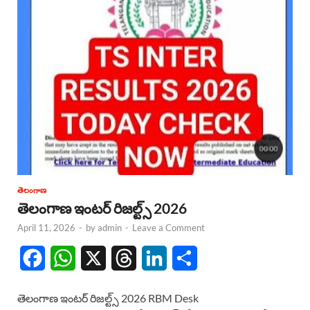
తెలంగాణ
తెలంగాణ ఇంటర్ రిజల్ట్స్ 2026
April 11, 2026
-
by
admin
-
Leave a Comment
F
W
X
T
L
S
a
h
h
i
h
తెలంగాణ ఇంటర్ రిజల్ట్స్ 2026 RBM Desk
c
a
r
n
a