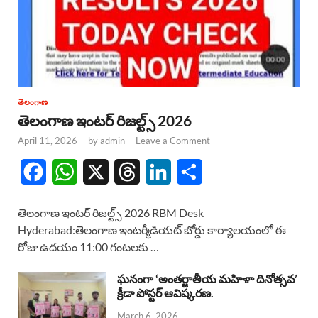
తెలంగాణ
తెలంగాణ ఇంటర్ రిజల్ట్స్ 2026
April 11, 2026
-
by
admin
-
Leave a Comment
F
W
X
T
L
S
a
h
h
i
h
తెలంగాణ ఇంటర్ రిజల్ట్స్ 2026 RBM Desk
c
a
r
n
a
Hyderabad:తెలంగాణ ఇంటర్మీడియట్ బోర్డు కార్యాలయంలో ఈ
రోజు ఉదయం 11:00 గంటలకు …
e
t
e
k
r
b
s
a
e
e
ఘనంగా ‘అంతర్జాతీయ మహిళా దినోత్సవ’
క్రీడా పోస్టర్ ఆవిష్కరణ.
o
A
d
d
March 6, 2026