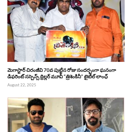
మెగాస్టార్ చిరంజీవి 70వ పుట్టిన రోజు సందర్భంగా ఘనంగా
డిఫరెంట్ సస్పెన్స్ థ్రిల్లర్ మూవీ “త్రిశెంకినీ” టైటిల్ లాంఛ్
August 22, 2025