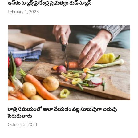
ఇన్‌కం ట్యాక్స్‌పై కేంద్ర ప్రభుత్వం గుడ్‌న్యూస్‌
February 1, 2025
రాత్రి సమయంలో ఆలా చేయడం వల్ల సులువుగా బరువు
పెరుగుతారు
October 5, 2024