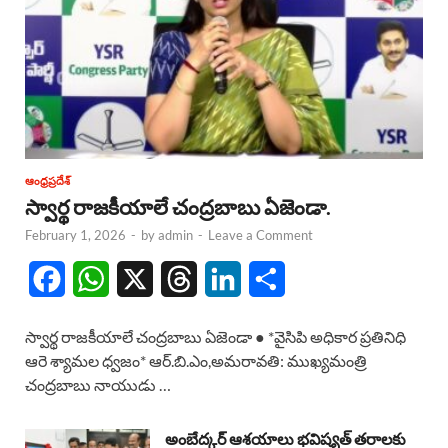
ఆంధ్రప్రదేశ్
స్వార్థ రాజకీయాలే చంద్రబాబు ఏజెండా.
February 1, 2026
-
by
admin
-
Leave a Comment
F
W
X
T
L
S
a
h
h
i
h
స్వార్థ రాజకీయాలే చంద్రబాబు ఏజెండా ● *వైసిపి అధికార ప్రతినిధి
c
a
r
n
a
ఆరె శ్యామల ధ్వజం* ఆర్.బి.ఎం,అమరావతి: ముఖ్యమంత్రి
చంద్రబాబు నాయుడు …
e
t
e
k
r
b
s
a
e
e
అంబేద్కర్ ఆశయాలు భవిష్యత్ తరాలకు