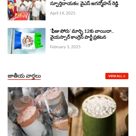
o
A
స్ఫూర్తిదాయకం: వైఎస్ జగన్మోహన్ రెడ్డి
d
d
April 14, 2025
o
p
s
I
k
p
n
‘ఫీజు పోరు’ మార్చి 12కు వాయిదా..
వైయస్సార్‌ కాంగ్రెస్‌ పార్టీ ప్రకటన
February 3, 2025
జాతీయ వార్తలు
VIEW ALL