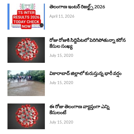
తెలంగాణ ఇంటర్ రిజల్ట్స్ 2026
April 11, 2026
రోజు రోజుకి సిద్దిపేటలో పెరిగిపోతున్నా కరోన
కేసుల సంఖ్య
July 15, 2020
వికారాబాద్ జిల్లాలో కురుస్తున్న భారీ వర్షం
July 15, 2020
ఈ రోజు తెలంగాణ వ్యాప్తంగా ఎన్ని
కేసులంటే
July 15, 2020