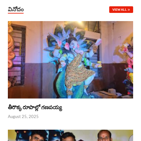
వినోదం
VIEW ALL
తీరొక్క రూపాల్లో గణపయ్య
August 25, 2025