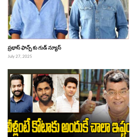
ప్రభాస్ ఫాన్స్ కు గుడ్ న్యూస్
July 27, 2025