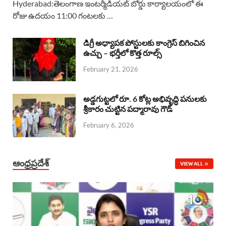
Hyderabad:తెలంగాణ ఇంటర్మీడియట్ బోర్డు కార్యాలయంలో ఈ
రోజు ఉదయం 11:00 గంటలకు …
e
t
e
k
r
b
s
a
e
e
డిగ్రీ అధ్యాపక పోస్టులకు కాంగ్రెస్ బిగించిన
o
A
ఉచ్చు – భర్తీలో కొత్త రూల్స్
d
d
February 21, 2026
o
p
s
I
k
p
n
అడ్డగుట్టలో రూ. 6 కోట్ల అభివృద్ధి పనులకు
శ్రీకారం చుట్టిన పద్మారావు గౌడ్
February 6, 2026
ఆంధ్రప్రదేశ్
VIEW ALL