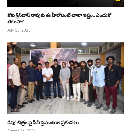
కోట శ్రీనివాస్ రావుకు ఈ హీరోలంటే చాలా ఇష్టం.. ఎందుకో
తెలుసా?
July 13, 2025
రేవు’ చిత్రం పై సినీ ప్రముఖుల ప్రశంసలు
August 26, 2024