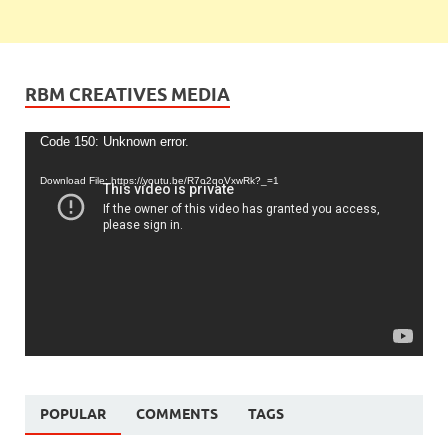
RBM CREATIVES MEDIA
Video
Code 150: Unknown error.
Player
Download File: https://youtu.be/R7o2qoVxwRk?_=1
POPULAR
COMMENTS
TAGS