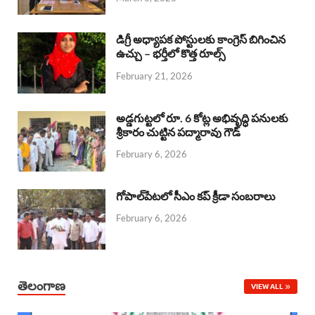
o
p
s
I
k
p
n
డిగ్రీ అధ్యాపక పోస్టులకు కాంగ్రెస్ బిగించిన
ఉచ్చు – భర్తీలో కొత్త రూల్స్
February 21, 2026
అడ్డగుట్టలో రూ. 6 కోట్ల అభివృద్ధి పనులకు
శ్రీకారం చుట్టిన పద్మారావు గౌడ్
February 6, 2026
గోపాల్‌పేటలో సీఎం కప్ క్రీడా సంబరాలు
February 6, 2026
తెలంగాణ
VIEW ALL