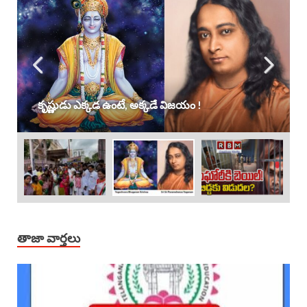
కృష్ణుడు ఎక్కడ ఉంటే, అక్కడే విజయం !
తాజా వార్తలు