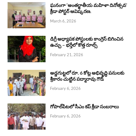
b
s
a
e
e
ఘనంగా ‘అంతర్జాతీయ మహిళా దినోత్సవ’
క్రీడా పోస్టర్ ఆవిష్కరణ.
o
A
d
d
March 6, 2026
o
p
s
I
k
p
n
డిగ్రీ అధ్యాపక పోస్టులకు కాంగ్రెస్ బిగించిన
ఉచ్చు – భర్తీలో కొత్త రూల్స్
February 21, 2026
అడ్డగుట్టలో రూ. 6 కోట్ల అభివృద్ధి పనులకు
శ్రీకారం చుట్టిన పద్మారావు గౌడ్
February 6, 2026
గోపాల్‌పేటలో సీఎం కప్ క్రీడా సంబరాలు
February 6, 2026