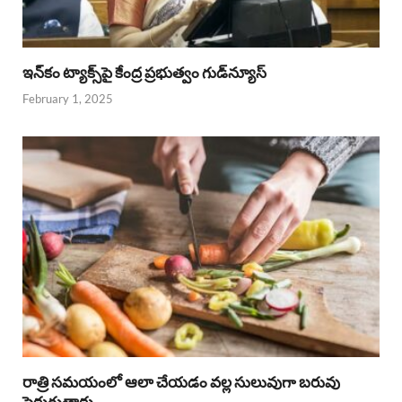
ఇన్‌కం ట్యాక్స్‌పై కేంద్ర ప్రభుత్వం గుడ్‌న్యూస్‌
February 1, 2025
రాత్రి సమయంలో ఆలా చేయడం వల్ల సులువుగా బరువు
పెరుగుతారు