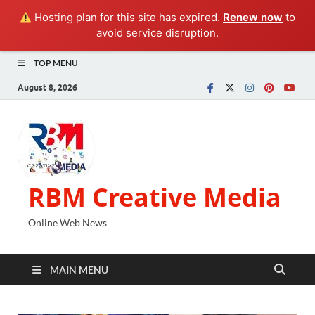
Hosting plan for this site has expired.
Renew now
to
avoid service disruption.
TOP MENU
August 8, 2026
RBM Creative Media
Online Web News
MAIN MENU