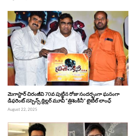
మెగాస్టార్ చిరంజీవి 70వ పుట్టిన రోజు సందర్భంగా ఘనంగా
డిఫరెంట్ సస్పెన్స్ థ్రిల్లర్ మూవీ “త్రిశెంకినీ” టైటిల్ లాంఛ్
August 22, 2025