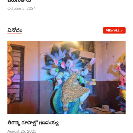
October 5, 2024
వినోదం
VIEW ALL
తీరొక్క రూపాల్లో గణపయ్య
August 25, 2025