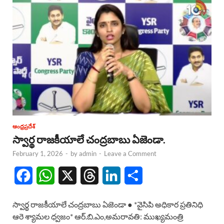
ఆంధ్రప్రదేశ్
స్వార్థ రాజకీయాలే చంద్రబాబు ఏజెండా.
February 1, 2026
-
by
admin
-
Leave a Comment
F
W
X
T
L
S
a
h
h
i
h
స్వార్థ రాజకీయాలే చంద్రబాబు ఏజెండా ● *వైసిపి అధికార ప్రతినిధి
c
a
r
n
a
ఆరె శ్యామల ధ్వజం* ఆర్.బి.ఎం,అమరావతి: ముఖ్యమంత్రి