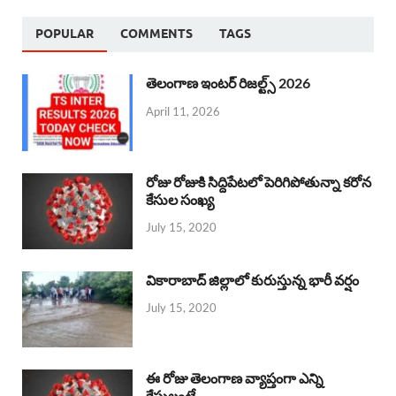
POPULAR
COMMENTS
TAGS
తెలంగాణ ఇంటర్ రిజల్ట్స్ 2026
April 11, 2026
రోజు రోజుకి సిద్దిపేటలో పెరిగిపోతున్నా కరోన
కేసుల సంఖ్య
July 15, 2020
వికారాబాద్ జిల్లాలో కురుస్తున్న భారీ వర్షం
July 15, 2020
ఈ రోజు తెలంగాణ వ్యాప్తంగా ఎన్ని
కేసులంటే