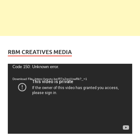
RBM CREATIVES MEDIA
Video
Code 150: Unknown error.
Player
Download File: https://youtu.be/R7o2qoVxwRk?_=1