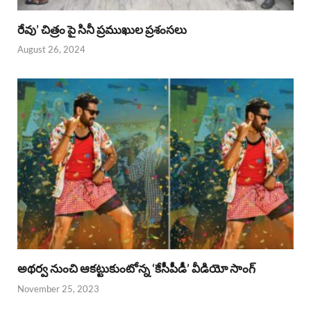
రేవు’ చిత్రం పై సినీ ప్రముఖుల ప్రశంసలు
August 26, 2024
అథర్వ నుంచి ఆకట్టుకుంటోన్న ‘కేసీపీడీ’ వీడియో సాంగ్
November 25, 2023