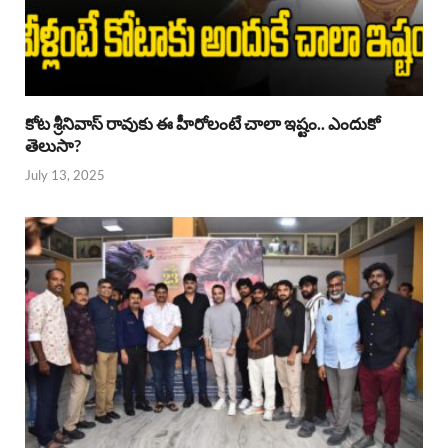
కోట శ్రీనివాస్ రావుకు ఈ హీరోలంటే చాలా ఇష్టం.. ఎందుకో
తెలుసా?
July 13, 2025