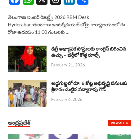
a
h
h
i
h
తెలంగాణ ఇంటర్ రిజల్ట్స్ 2026 RBM Desk
c
a
r
n
a
Hyderabad:తెలంగాణ ఇంటర్మీడియట్ బోర్డు కార్యాలయంలో ఈ
రోజు ఉదయం 11:00 గంటలకు …
e
t
e
k
r
b
s
a
e
e
డిగ్రీ అధ్యాపక పోస్టులకు కాంగ్రెస్ బిగించిన
o
A
ఉచ్చు – భర్తీలో కొత్త రూల్స్
d
d
February 21, 2026
o
p
s
I
k
p
n
అడ్డగుట్టలో రూ. 6 కోట్ల అభివృద్ధి పనులకు
శ్రీకారం చుట్టిన పద్మారావు గౌడ్
February 6, 2026
ఆంధ్రప్రదేశ్
VIEW ALL