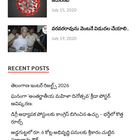
July 15, 2020
వరవరరావును వెంటనే విడుదల చేయాలి..
July 19, 2020
RECENT POSTS
తెలంగాణ ఇంటర్ రిజల్ట్స్ 2026
ఘనంగా ‘అంతర్జాతీయ మహిళా దినోత్సవ’ క్రీడా పోస్టర్
ఆవిష్కరణ.
డిగ్రీ అధ్యాపక పోస్టులకు కాంగ్రెస్ బిగించిన ఉచ్చు – భర్తీలో కొత్త
రూల్స్
అడ్డగుట్టలో రూ. 6 కోట్ల అభివృద్ధి పనులకు శ్రీకారం చుట్టిన
పద్మారావు గౌడ్