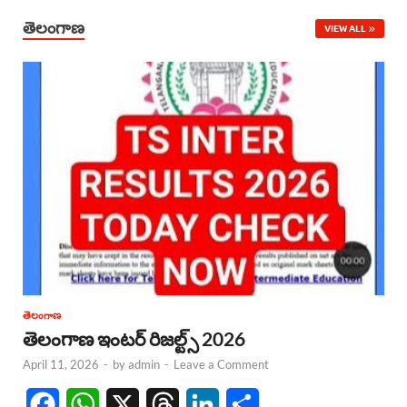
తెలంగాణ
VIEW ALL
తెలంగాణ
తెలంగాణ ఇంటర్ రిజల్ట్స్ 2026
April 11, 2026
-
by
admin
-
Leave a Comment
F
W
X
T
L
S