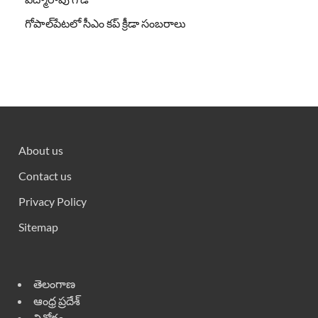
గోపాల్‌పేటలో సీఎం కప్ క్రీడా సంబరాలు
About us
Contact us
Privacy Policy
Sitemap
తెలంగాణ
ఆంధ్ర ప్రదేశ్
వినోదం