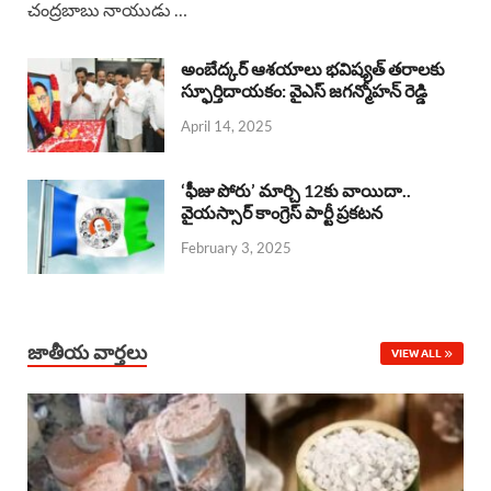
చంద్రబాబు నాయుడు …
e
t
e
k
r
b
s
a
e
e
అంబేద్కర్ ఆశయాలు భవిష్యత్ తరాలకు
o
A
స్ఫూర్తిదాయకం: వైఎస్ జగన్మోహన్ రెడ్డి
d
d
April 14, 2025
o
p
s
I
k
p
n
‘ఫీజు పోరు’ మార్చి 12కు వాయిదా..
వైయస్సార్‌ కాంగ్రెస్‌ పార్టీ ప్రకటన
February 3, 2025
జాతీయ వార్తలు
VIEW ALL