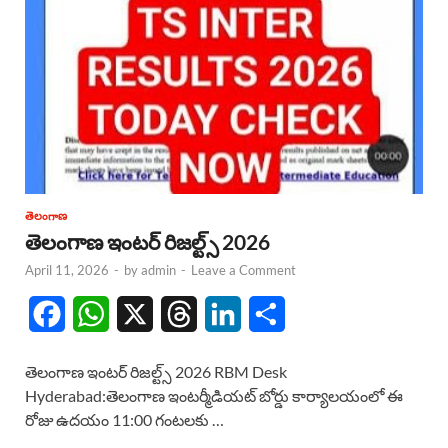
తెలంగాణ
తెలంగాణ ఇంటర్ రిజల్ట్స్ 2026
April 11, 2026
-
by
admin
-
Leave a Comment
F
W
X
T
L
S
a
h
h
i
h
తెలంగాణ ఇంటర్ రిజల్ట్స్ 2026 RBM Desk
c
a
r
n
a
Hyderabad:తెలంగాణ ఇంటర్మీడియట్ బోర్డు కార్యాలయంలో ఈ
రోజు ఉదయం 11:00 గంటలకు …
e
t
e
k
r